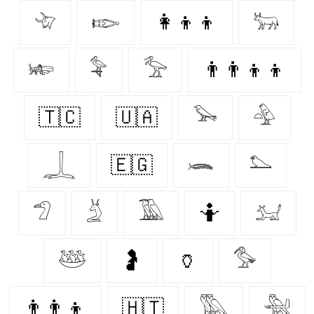
𓄀
𓆢
👩‍👦‍👦
𓃒
𓆧
𓅝
𓅡
👨‍👨‍👦‍👦
🇹🇨
🇺🇦
𓅨
𓅲
𓆆
🇪🇬
𓆨
𓅌
𓅿
𓄄
𓅀
🤷‍
𓃫
𓅸
🤰
🏺
𓅜
👨‍👨‍👦
🇭🇹
𓅔
𓅖