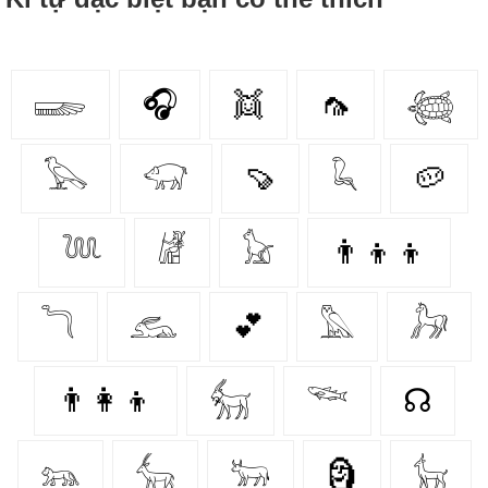
𓆃
🎧
👯‍
🦟
𓆉
𓅂
𓃟
🍠
𓆗
🥔
𓆙
𓁈
𓃠
👨‍👦‍👦
𓆓
𓃹
💕
𓅓
𓃗
👨‍👩‍👦
𓃶
𓆝
☊
𓃬
𓃲
𓃽
🗿
𓃴