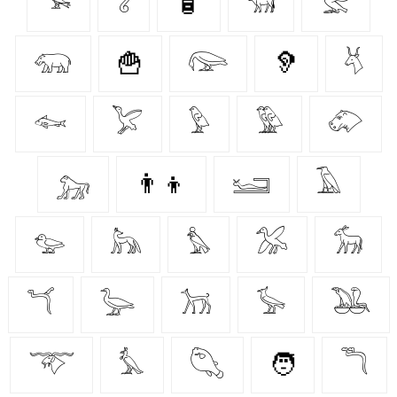
𓅩
𓆂
🧴
𓃔
𓅛
𓃯
🍟
𓅼
🦻
𓄃
𓆜
𓅯
𓅱
𓅳
𓄁
𓃷
👨‍👦
𓆒
𓄿
𓅰
𓃦
𓅊
𓅮
𓃘
𓆔
𓅬
𓃡
𓅚
𓅒
𓄅
𓅘
𓆡
🧑
𓆕