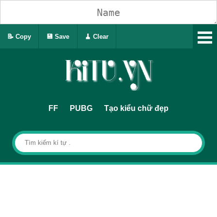
📝 Copy
💾 Save
🧹 Clear
FF
PUBG
Tạo kiểu chữ đẹp