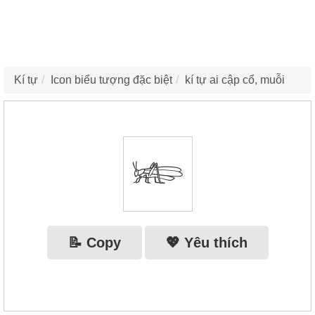
Kí tự
Icon biểu tượng đặc biệt
kí tự ai cập cổ, muỗi
𓆧
📝 Copy
💖 Yêu thích