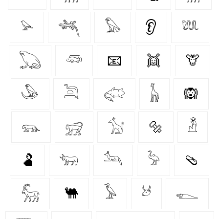
𓅫
𓆈
𓅃
👂
𓆚
𓆏
𓆛
📧
👯
🦒
𓅇
𓆖
𓅾
𓃱
🙉
𓃮
𓃸
𓃩
🔩
𓁳
🫃
𓃓
𓃢
𓅦
🩴
𓃵
🐫
𓅥
𓃾
𓆍