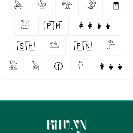
𓅅
𓅈
𓅟
𓅶
🧾
𓅷
🇵🇲
👩‍👩‍👧‍👦
🇸🇭
𓅎
🇵🇳
𓅤
𓅁
𓅉
🕧
𓆠
👩‍👧‍👧