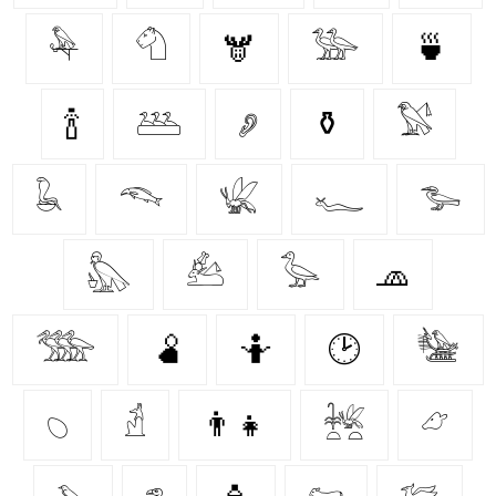
𓅆
𓄇
🫎
𓅺
🍵
🍾
𓅹
𓂈
⚱️
𓅄
𓆘
𓆞
𓆤
𓆑
𓅧
𓅽
𓃕
𓅭
🧢
𓅢
🫄
🤷
🕑
𓅋
𓆇
𓁢
👨‍👧
𓆥
𓃿