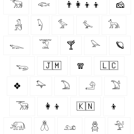
𓃝
𓆟
👨‍👩‍👦‍👦
🧀
𓃻
𓆐
𓅞
𓅙
𓃥
𓆊
𓄆
🍸
𓅪
🪐
𓆌
🇯🇲
🧣
🇱🇨
❖
𓅍
𓅐
𓄂
𓅑
𓃞
👩‍👦
🇰🇳
👦
𓃰
𓆦
𓃭
𓆣
𓅴