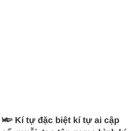
𓆧 Kí tự đặc biệt kí tự ai cập