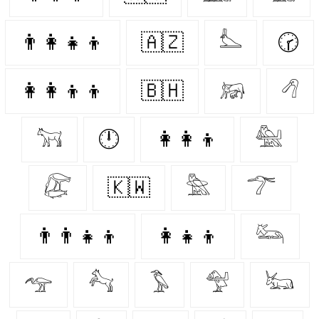
👨‍👩‍👧‍👦
🇦🇿
𓅏
🕝
👩‍👩‍👦‍👦
🇧🇭
𓃖
𓆁
𓃙
🕛
👩‍👩‍👦
𓅕
𓅻
🇰🇼
𓅗
𓆀
👨‍👨‍👧‍👦
👩‍👧‍👦
𓃛
𓅠
𓃚
𓅣
𓅵
𓃜