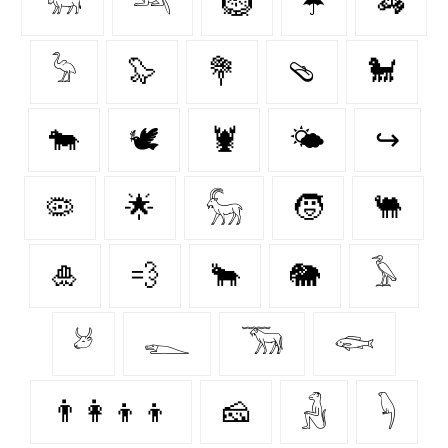
𓃓
𓃢
🪹
☂️
🦓
𓅦
🦭
💐
🩴
🐩
🐄
🕊
🦞
🌤️
↪
🦠
🌟
𓃵
🧒
🐫
🎍
💨
🐂
🐘
𓅥
𓃾
𓆍
𓃝
𓆟
👨‍👩‍👦‍👦
🧀
𓃻
𓆐