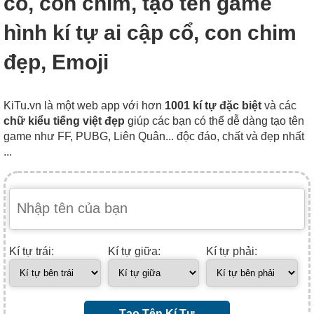
cổ, con chim, tạo tên game
hình kí tự ai cập cổ, con chim
đẹp, Emoji
KiTu.vn là một web app với hơn
1001 kí tự đặc biệt
và các
chữ kiểu tiếng việt đẹp
giúp các bạn có thể dễ dàng tạo tên
game như FF, PUBG, Liên Quân... độc đáo, chất và đẹp nhất
...
Kí tự trái:
Kí tự giữa:
Kí tự phải:
Tạo Tên Kí Tự