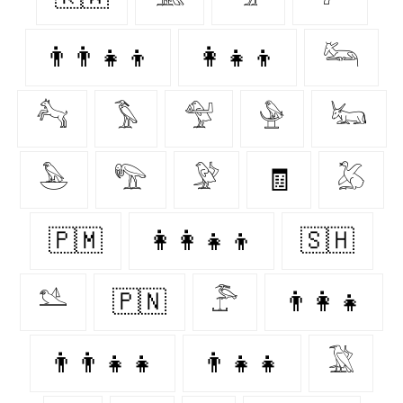
👨‍👨‍👧‍👦
👩‍👧‍👦
𓃛
𓃚
𓅣
𓅵
𓅈
𓃜
𓅅
𓅟
𓅶
🧾
𓅷
🇵🇲
👩‍👩‍👧‍👦
🇸🇭
𓅎
🇵🇳
𓅤
👨‍👩‍👧
👨‍👨‍👧‍👧
👨‍👧‍👧
𓅁