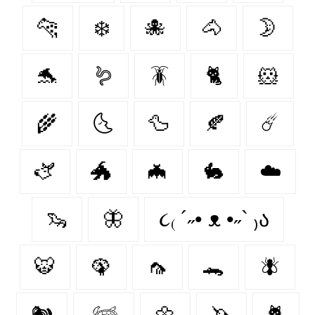
🐆
❄️
🐙
🐴
🌛
🐬
🪱
🪳
🐈
🐹
🌾
🌜
🦆
🍂
☄️
🫏
🐲
🦇
🐇
☁️
🦦
🦋
૮₍ ´˶• ᴥ •˶` ₎ა
🐯
🦚
🦟
🐊
🪰
🐿️
𓆉
🌼
🦄
🐈‍