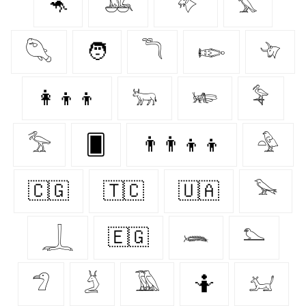
🦘
𓅒
𓄅
𓅘
𓆡
🧑
𓆕
𓆢
𓄀
👩‍👦‍👦
𓃒
𓆧
𓅝
𓅡
🂠
👨‍👨‍👦‍👦
𓅲
🇨🇬
🇹🇨
🇺🇦
𓅨
𓆆
🇪🇬
𓆨
𓅌
𓅿
𓄄
𓅀
🤷‍
𓃫