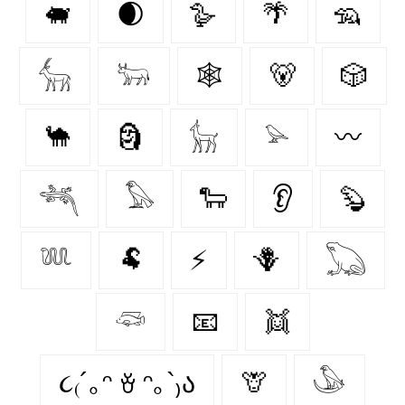
🐖
🌒
🪿
🌴
🦡
𓃲
𓃽
🕸️
🐻
🎲
🐪
🗿
𓃴
𓅫
〰️
𓆈
𓅃
🐑
👂
🦫
𓆚
🐏
⚡
🪻
𓆏
𓆛
📧
👯
૮₍´｡ᵔ ꈊ ᵔ｡`₎ა
🦒
𓅇