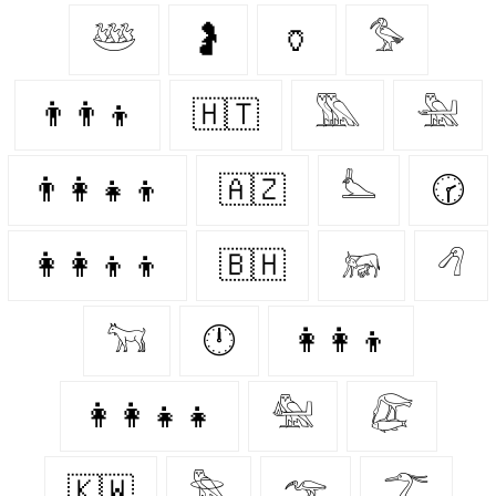
𓅸
🤰
🏺
𓅜
👨‍👨‍👦
🇭🇹
𓅔
𓅖
👨‍👩‍👧‍👦
🇦🇿
𓅏
🕝
👩‍👩‍👦‍👦
🇧🇭
𓃖
𓆁
𓃙
🕛
👩‍👩‍👦
👩‍👩‍👧‍👧
𓅕
𓅻
🇰🇼
𓅗
𓅠
𓆀