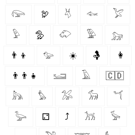
𓅼
🦃
𓄃
𓆜
𓅯
𓅱
🦤
𓄁
𓅳
𓃷
👨‍👦
𓅰
☀️
🤱
👩‍
👨‍👨‍👧
𓆒
𓄿
🇨🇩
𓃦
𓅊
𓅮
𓃘
𓆔
𓅬
⚁
⤴
𓃡
𓅚