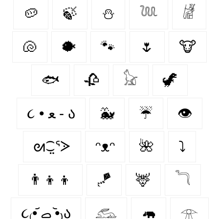
🥔
🍃
⛄
𓆙
𓁈
🐚
🐡
🐾
🌷
🐮
🐟
🥀
𓃠
🦖
૮ • ﻌ - ა⁩
🐳
☔
👁️
ᘛ⁐̤ᕐᐷ
ᵔᴥᵔ
🌺
⤵
👨‍👦‍👦
🪁
🦌
𓆓
૮₍•᷄ ࡇ •᷅₎ა
𓃹
🦛
𓁿