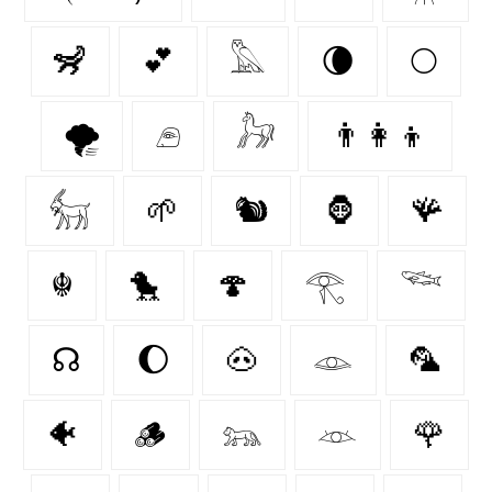
🦨
💕
𓅓
🌘
🌕
🌪️
𓂉
𓃗
👨‍👩‍👦
𓃶
🌱
🐿
🦍
🪸
☬
🐤
🍄‍
𓂀
𓆝
☊
🌔
🐽
𓁼
🦜
🐠
🪵
𓃬
𓁺
🌹