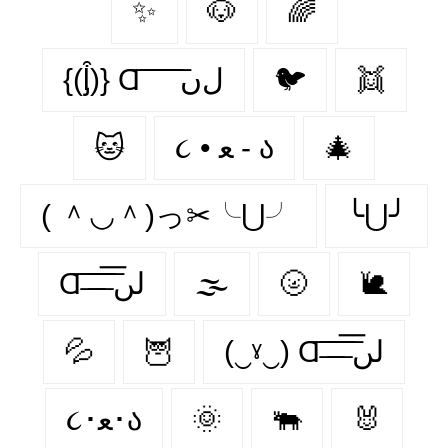
✨
🐶
🌈
{(ᶅ͒)} Ɑ͞ ͞ ͞ ͞ ͞ ﻝﮞ
🐦‍
👯‍
🐱
૮ • ﻌ - ა
🎄
( ＾◡＾)っ✂╰⋃╯
╰⋃╯
Ɑ͞ ̶͞ ̶͞ ̶͞ لں͞
🌫️
🌝
🐌
💦
🦉
(‿ˠ‿) Ɑ͞ ̶͞ ̶͞ ̶͞ لں͞
૮･ﻌ･ა
🌞
🐃
🐰