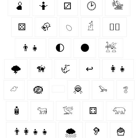
🫄
🤷
⚂
🕑
𓅋
⚄
🦣
𓆇
𓁢
🐕‍🦺
👨‍👧
🌓
🌑
𓆥
🌩️
🦮
🦏
↩
👩‍👧
𓃿
🪺
🦧
𓅩
𓆂
🧴
𓃔
𓅛
⚃
𓃯
👨‍👩‍👧‍👧
🌨️
🦻
🍟