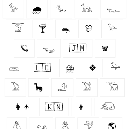
𓅞
🌧️
𓅙
𓃥
𓆊
𓄆
🍸
🐀
🎊
𓅪
🪐
𓆌
🇯🇲
🧣
𓁽
🇱🇨
⛈️
❖
𓅍
𓅐
🦕
𓄂
𓅑
𓃞
👩‍👦
🇰🇳
👦
𓃰
𓆦
𓃭
𓆣
𓅴
🌎