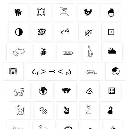
🐕
💥
𓆖
🐓
🐣
🌗
🙈
⛅
🌿
⚀
𓅾
🪲
𓁾
𓃱
🌥️
🙉
૮₍ ˃ ⤙ ˂ ₎ა
𓃮
🌏
𓃸
🌍
🐨
🦪
⚅
𓃩
🔩
🪴
𓁳
🫃