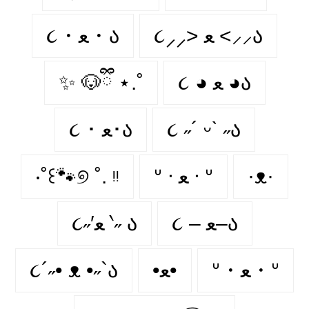
૮⸝⸝> ﻌ <⸝⸝ა
૮・ﻌ・ა
✨ 🐶ྀི ⋆.˚
૮ ◕ ﻌ ◕ა
૮ ･ ﻌ･ა
૮ ˶´ ᵕˋ ˶ა
‧˚꒰🐾୭ ˚. ᵎᵎ
ᐡ ᐧ ﻌ ᐧ ᐡ
·ᴥ·
૮ – ﻌ–ა
૮˶′ﻌ ‵˶ ა
૮´˶• ᴥ •˶`ა
•ﻌ•
ᐡ・ﻌ・ᐡ