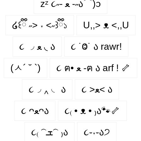
zᶻ ૮˶- ﻌ -˶ა⌒)ᦱ
໒꒰ྀི ˶> ˕ <˶꒱ྀི১
U,,> ᴥ <,,U
૮ ◞ ﻌ ◟ ა
૮ ˙Ⱉ˙ ა rawr!
(ㅅ´ ˘ `)
૮ ฅ• ﻌ -ฅ ა arf ! 🦴
૮◞ ‸ ◟ ა
૮ >ﻌ< ა
૮ ᴖﻌᴖა
૮₍ • ᴥ • ₎ა🐾🦴
૮₍ 𝁽ܫ𝁽 ₎ა
૮֊˕֊ა੭