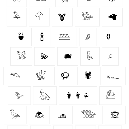
𓅆
𓄇
🫎
𓅺
🦙
🍵
🍾
𓅹
𓂈
⚱️
𓅄
💫
🐗
𓆘
𓂊
𓆞
𓆤
🦬
🕷️
𓆑
𓅧
𓅽
👩‍👩‍👧
𓃕
𓅭
🐞
🧢
𓅢
🙊