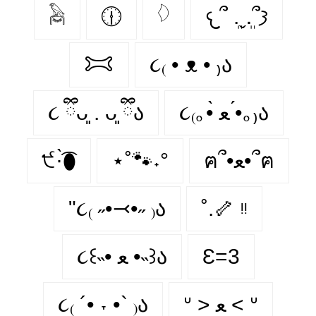
𓅉
🕧
𓆠
𐔌՞ ܸ.ˬ.ܸ՞𐦯
𐂯
૮₍ • ᴥ • ₎ა
૮ ྀིᴗ͈ . ᴗ͈ ྀིა
૮₍｡•̀ ﻌ •́｡₎ა
੯·̀͡⬮
⋆˚🐾˖°
ฅ՞•ﻌ•՞ฅ
"૮₍ ˶•⤙•˶ ₎ა
˚.🦴 ᵎᵎ
૮꒰˵• ﻌ •˵꒱ა
Ɛ=3
૮₍ ´• ˕ •` ₎ა
ᐡ > ﻌ < ᐡ