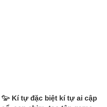
𓅰 Kí tự đặc biệt kí tự ai cập