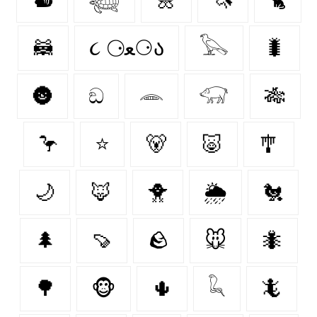
🦝
૮ ⚆ﻌ⚆ა
𓅂
🐛
🌚
ඞ
𓂎
𓃟
🎋
🦩
⭐
🐻‍
🐷
🎐
🌙
🦊
🐥
🌦️
🐔
🌲
🍠
🪨
🐭
🐜
🌳
🐵
🌵
𓆗
🦎