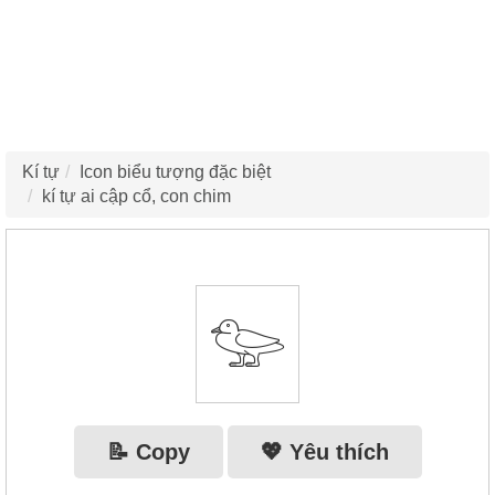
Kí tự
Icon biểu tượng đặc biệt
kí tự ai cập cổ, con chim
𓅰
📝 Copy
💖 Yêu thích