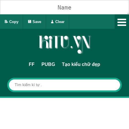
📝 Copy
💾 Save
🧹 Clear
FF
PUBG
Tạo kiểu chữ đẹp