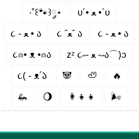
‧˚꒰🐾꒱༘⋆
υ´• ﻌ •`υ
૮ - ﻌ • ა
૮ ˆﻌˆ ა
૮ - ﻌ • ა⁩
૮⍝• ᴥ •⍝ა
zᶻ ૮˶- ﻌ -˶ა⌒)ᦱ
૮( - ᴥ՛𑁬
🐼
🦥
🔥
🦗
🌖
👩‍👧‍👧
🌬️