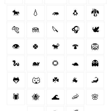
🐎
💧
🦔
🐧
🐉
🐅
🪼
🔪
🎧
🕊️
👁
🍀
🐒
🍄
🦁
🐍
🐋
🌻
🐢
👻
🐸
🐺
☘️
🐐
🦂
🕷
🐝
🌊
🦐
🌸