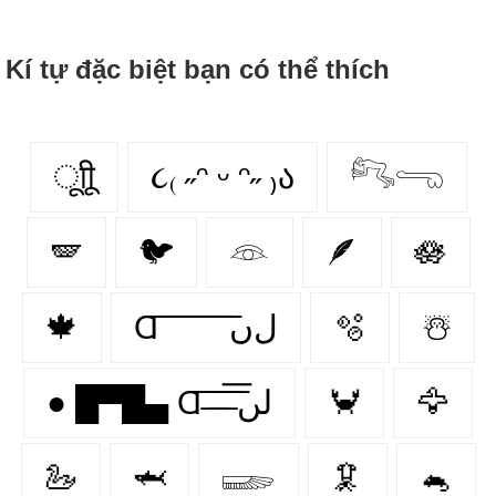
Kí tự đặc biệt bạn có thể thích
ूाीू
૮₍ ˶ᵔ ᵕ ᵔ˶ ₎ა
𓀐𓂸
🪽
🐦
𓁻
🪶
🪷
🍁
Ɑ͞ ͞ ͞ ͞ ͞ ͞ ͞ ͞ لﮞ
🫧
☃️
● █▀█▄ Ɑ͞ ̶͞ ̶͞ ̶͞ لں͞
🦀
🦅
🦢
🦈
𓆃
🦑
🐁