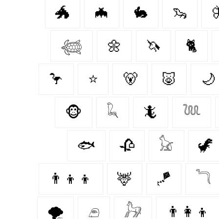
🐲
🦇
🐇
🦦

𓆉
🌼
🦄
🐈‍
🦩
⭐
🐻‍
🐷
🌙
🐵
𓆗
🦎
𓆙
🐟
🥀
𓃠
🦖
👨‍👦‍👦
🦌
🪁
𓆓
🌪️
𓂉
𓃗
👨‍👩‍👦