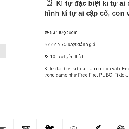
𓄆 Kí tự đặc biệt kí tự ai
hình kí tự ai cập cổ, con 
👁 834 lượt xem
⭐⭐⭐⭐⭐ 75 lượt đánh giá
💖
10
lượt yêu thích
Kí tự đặc biệt kí tự ai cập cổ, con vật ( Em
trong game như Free Fire, PUBG, Tiktok, 
𓂸
🪽
🐦
𓁻
🪶
🪷