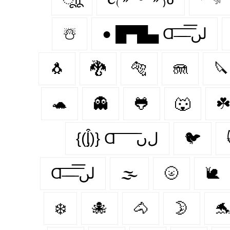
☃️
● █▀█▄ Ɑ͞ ̶͞ ̶͞ ̶͞ لں͞
🐧
🐉
🐅
🪼
🔪
🐢
👻
🐸
🐺
☘️
{(ᶅ͒)} Ɑ͞ ͞ ͞ ͞ ͞ ﻝﮞ
🐦‍
Ɑ͞ ̶͞ ̶͞ ̶͞ لں͞
🌫️
🌝
🐌
❄️
🐙
🐴
🌛
