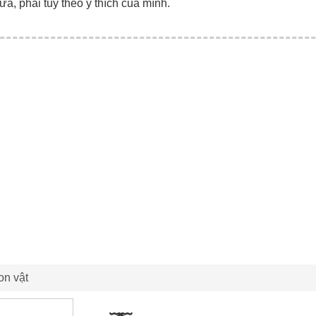
ữa, phải tùy theo ý thích của mình.
con vật