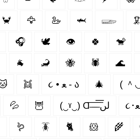
🦀
🦅
🦢
🦈
𓆃

🎧
🕊️
👁
🍀
🐒
🐐
🦂
🐝
🕷
🌊
🐱
👯‍
૮ • ﻌ - ა
🎄
( 
💦
🦉
(‿ˠ‿) Ɑ͞ ̶͞ ̶͞ ̶͞ لں͞

🪱
🪳
🐈
🐹
🌾