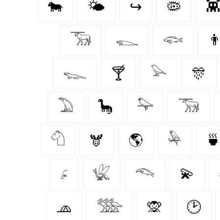
🐄
🌤️
↪
🦠

𓃝
𓆍
𓆟
👨
𓆊
🍸
𓅪
🎊
𓅐
🦕
𓅍
𓃞
𓄇
🫎
🌎
𓅆

𓂊
𓆤
𓆞
💫
🧢
𓅢
🙊
🕑