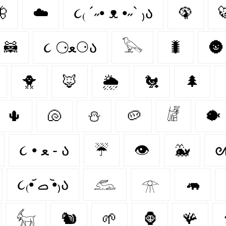

☁️
૮₍ ´˶• ᴥ •˶` ₎ა
🦚

🦝
૮ ⚆ﻌ⚆ა
𓅂
🐛
🌚
🐥
🦊
🌦️
🐔
🌲
🌵
🐚
⛄
🥔
𓁈
🐡
૮ • ﻌ - ა⁩
☔
👁️
🐳
ᘛ
૮₍•᷄ ࡇ •᷅₎ა
𓃹
𓁿
🦛
𓃶
🐿
🌱
🦍
🪸