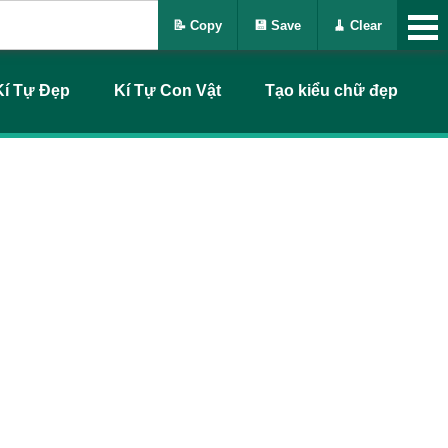
📝 Copy
💾 Save
🧹 Clear
Kí Tự Đẹp
Kí Tự Con Vật
Tạo kiểu chữ đẹp