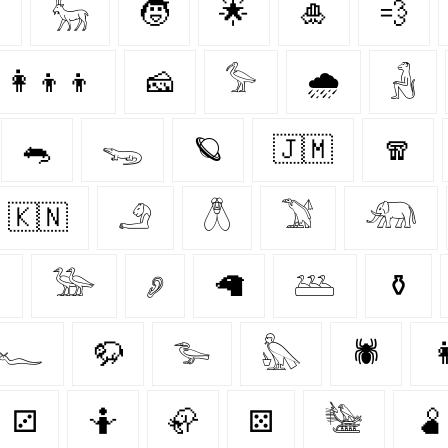

𓃵
🧒
🌟
🎍
💨
‍👩‍👦‍👦
🧀
𓅞
🌧️
𓃻
🐀
𓆌
🪐
🇯🇲
🧣
🇰🇳
𓄂
𓆦
𓅑
𓃰

𓅺
𓂈
🦙
𓅹
⚱️
𓆑
🦬
𓅧
𓅽
🕷️

⚂
🤷
🦣
⚄
𓅋
🫄