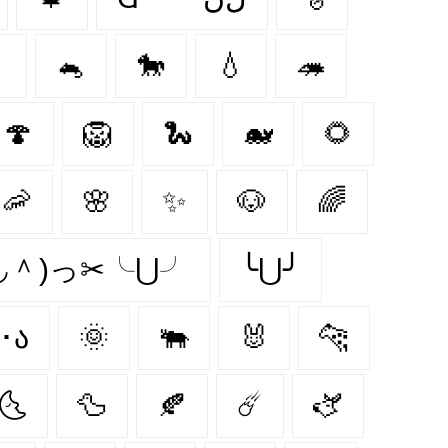

🐁
🐎
💧
🦔
🍄
🦁
🐍
🐋
🌻
🦐
🌸
✨
🐶
🌈
＾◡＾)っ✂╰⋃╯
╰⋃╯
૮･ﻌ･ა
🌞
🐃
🐰
🐆
🌜
🦆
🍂
☄️
🫏