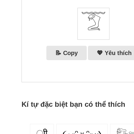
𓄆
📝 Copy
💖 Yêu thích
Kí tự đặc biệt bạn có thể thích
ूाीू
૮₍ ˶ᵔ ᵕ ᵔ˶ ₎ა
𓀐