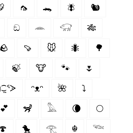

🦟
🐊
🪰
🐿️
ඞ
𓂎
𓃟
🎋
🪨
🍠
🐭
🐜
🌳
🍃
🐮
🐾
🌷
⁐̤ᕐᐷ
ᵔᴥᵔ
🌺
⤵
💕
🦨
𓅓
🌘
🌕
🍄‍
🐤
𓂀
☬
𓆝