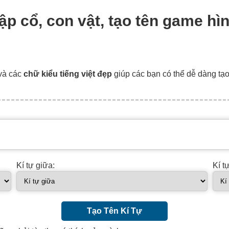
cập cổ, con vật, tạo tên game hìn
và các
chữ kiểu tiếng việt đẹp
giúp các bạn có thể dễ dàng tạ
Kí tự giữa:
Kí t
Tạo Tên Kí Tự