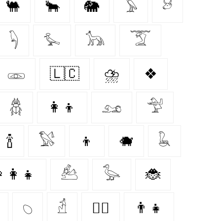
🐫
🐂
🐘
𓅥
𓃾
𓆐
𓅙
𓃥
𓄆
𓁽
🇱🇨
⛈️
❖
𓆣
👩‍👦
𓃭
𓅴
🍾
𓅄
👦
🐗
𓆘
‍👩‍👧
𓃕
𓅭
🐞
𓆇
𓁢
🐕‍🦺
👨‍👧