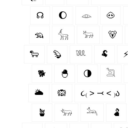
☊
🌔
𓁼
🐽
🦡
𓃲
𓃽
🐻
🐑
🦫
𓆚
🐏
🐕
🐣
🌗
𓆖
🌥️
🙉
૮₍ ˃ ⤙ ˂ ₎ა
🪴
𓃓
𓃢
🫃