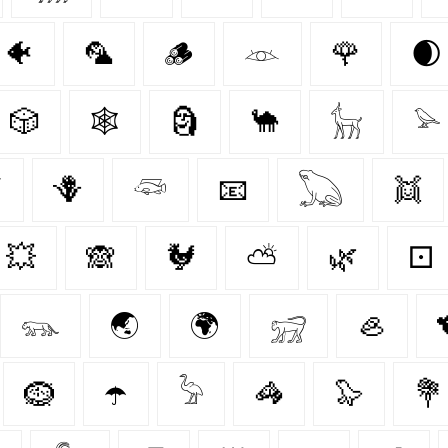
🐠
🦜
🪵
𓁺
🌹
🌒
🎲
🕸️
🗿
🐪
𓃴
𓅫
⚡
🪻
𓆛
📧
𓆏
👯
💥
🙈
🐓
⛅
🌿
⚀
𓃮
🌏
🌍
𓃸
🦪
🪹
☂️
𓅦
🦓
🦭
💐