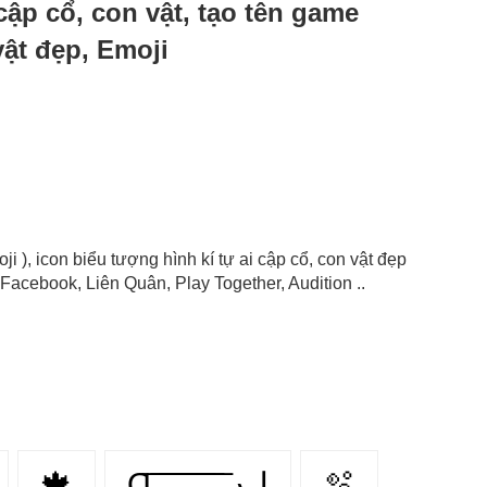
 cập cổ, con vật, tạo tên game
vật đẹp, Emoji
oji ), icon biểu tượng hình kí tự ai cập cổ, con vật đẹp
Facebook, Liên Quân, Play Together, Audition ..
🍁
Ɑ͞ ͞ ͞ ͞ ͞ ͞ ͞ ͞ لﮞ
🫧