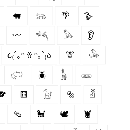
🐖
𓃬
🌴
🪿
〰️
𓆈
𓅃
👂
૮₍´｡ᵔ ꈊ ᵔ｡`₎ა
🦒
𓅇
𓅾
🪲
𓃱
𓁾
🐨
⚅
𓃩
🔩
𓁳
🩴
🐩
🕊
🦞