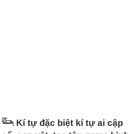
𓃛 Kí tự đặc biệt kí tự ai cập