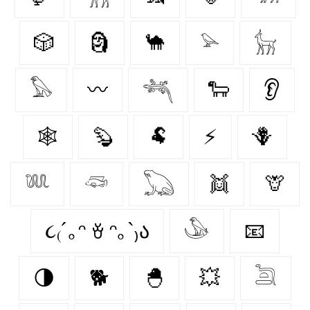
🎲
🗿
🐪
𓅫
𓃴
𓅃
〰️
𓆈
🐑
👂
🕸️
🦫
🐏
⚡
🪻
𓆚
𓆛
𓆏
👯
🦒
૮₍´｡ᵔ ꈊ ᵔ｡`₎ა
𓅇
📧
🌗
🐕
🐣
💥
𓆖