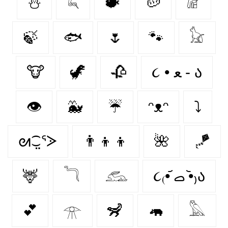
⛄
𓆗
🐡
🥔
𓁈
🍃
🐟
🌷
🐾
𓃠
🐮
🦖
🥀
૮ • ﻌ - ა⁩
👁️
🐳
☔
ᵔᴥᵔ
⤵
ᘛ⁐̤ᕐᐷ
👨‍👦‍👦
🌺
🪁
🦌
𓆓
𓃹
૮₍•᷄ ࡇ •᷅₎ა
💕
𓁿
🦨
🦛
𓅓