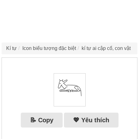
Kí tự
Icon biểu tượng đặc biệt
kí tự ai cập cổ, con vật
𓃛
📝 Copy
💖 Yêu thích