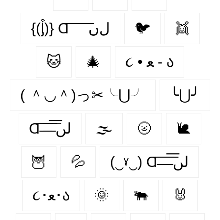
{(ᶅ͒)} Ɑ͞ ͞ ͞ ͞ ͞ ﻝﮞ
🐦‍
👯‍
🐱
🎄
૮ • ﻌ - ა
( ＾◡＾)っ✂╰⋃╯
╰⋃╯
Ɑ͞ ̶͞ ̶͞ ̶͞ لں͞
🌫️
🌝
🐌
🦉
💦
(‿ˠ‿) Ɑ͞ ̶͞ ̶͞ ̶͞ لں͞
૮･ﻌ･ა
🌞
🐃
🐰