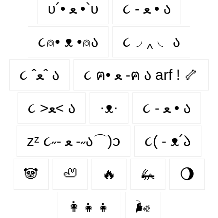
૮ - ﻌ • ა
υ´• ﻌ •`υ
૮⍝• ᴥ •⍝ა
૮◞ ‸ ◟ ა
૮ ฅ• ﻌ -ฅ ა arf ! 🦴
૮ ˆﻌˆ ა
૮ >ﻌ< ა
·ᴥ·
૮ - ﻌ • ა⁩
zᶻ ૮˶- ﻌ -˶ა⌒)ᦱ
૮( - ᴥ՛𑁬
🐼
🦥
🔥
🦗
🌖
👩‍👧‍👧
🌬️