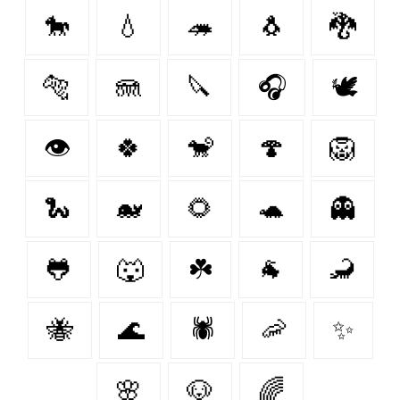
🐎
💧
🦔
🐧
🐉
🐅
🪼
🔪
🎧
🕊️
👁
🍀
🐒
🍄
🦁
🐍
🐋
🌻
🐢
👻
🐸
🐺
☘️
🐐
🦂
🐝
🌊
🕷
🦐
✨
🌸
🐶
🌈