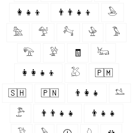
👩‍👧‍👦
👨‍👨‍👧‍👦
𓅅
𓅗
𓅵
𓃚
𓅈
𓅣
𓅟
𓅶
🧾
𓃜
👩‍👩‍👧‍👦
𓅷
🇵🇲
🇸🇭
🇵🇳
👨‍👩‍👧
𓅎
𓅤
👨‍👨‍👧‍👧
👨‍👧‍👧