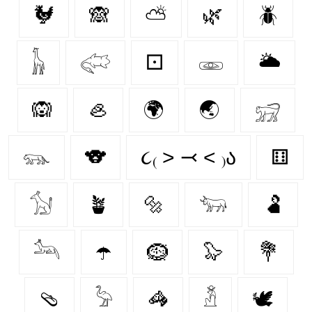
🐓
🙈
⛅
🌿
🪲
𓃱
𓅾
⚀
𓁾
🌥️
🙉
🦪
🌍
🌏
𓃸
𓃮
🐨
૮₍ ˃ ⤙ ˂ ₎ა
⚅
𓃩
🪴
🔩
𓃓
🫃
𓃢
☂️
🪹
🦭
💐
🩴
𓅦
🦓
𓁳
🕊