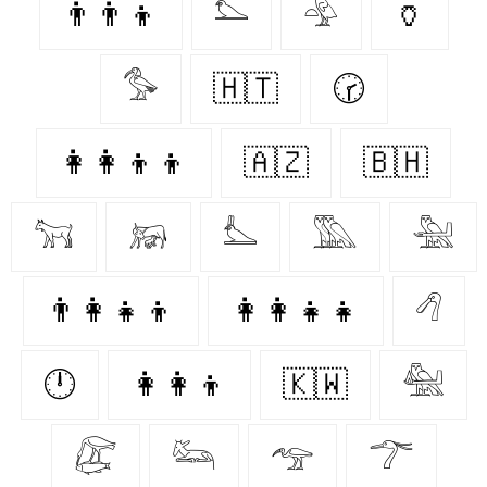
👨‍👨‍👦
𓅌
𓅲
🏺
𓅜
🇭🇹
🕝
👩‍👩‍👦‍👦
🇦🇿
🇧🇭
𓃙
𓃖
𓅏
𓅔
𓅖
👨‍👩‍👧‍👦
👩‍👩‍👧‍👧
𓆁
🕛
👩‍👩‍👦
🇰🇼
𓅕
𓅻
𓃛
𓅠
𓆀