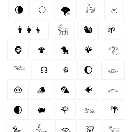
🌘
🌕
🌪️
𓃗
𓂉
👨‍👩‍👦
𓃶
🐿
🌱
🦍
🍄‍
🐤
🪸
𓂀
𓆝
☊
☬
🌔
𓁼
🐽
🪵
🦜
🐠
𓁺
🌒
🐖
🌹
𓃬
🌴
🪿
𓃲
🦡
🐻
𓃽