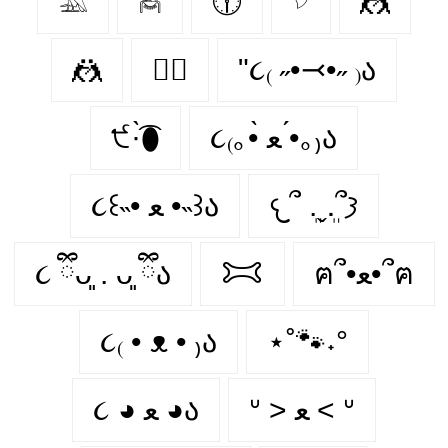
𓅁
𓅉
🕧
𓆠
🤼‍
🤼
🤼‍♂️
"૮₍ ˶•⤙•˶ ₎ა
੯·̀͡⬮
૮₍｡•̀ ﻌ •́｡₎ა
𐔌՞ ܸ.ˬ.ܸ՞𐦯
૮꒰˵• ﻌ •˵꒱ა
૮ ྀིᴗ͈ . ᴗ͈ ྀིა
𐂯
ฅ՞•ﻌ•՞ฅ
૮₍ • ᴥ • ₎ა
⋆˚🐾˖°
ᐡ > ﻌ < ᐡ
૮ ◕ ﻌ ◕ა