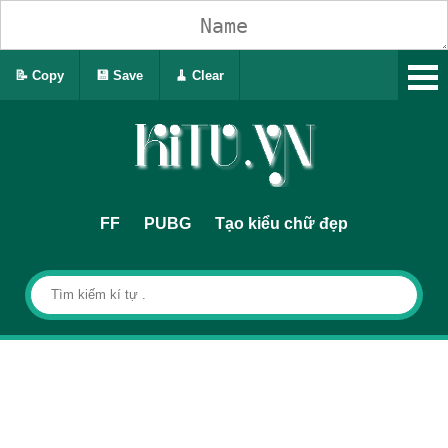
📝 Copy
💾 Save
🧹 Clear
FF
PUBG
Tạo kiểu chữ đẹp