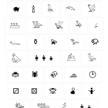
🐗
🍾
𓆘
𓆞
𓅄
𓅹
𓅺
𓆤
𓅆
𓂊
𓆑
⚱️
💫
𓅧
🦬
𓅽
👩‍👩‍👧
𓃕
𓅭
🐞
🕷️
🦣
🧢
🕑
⚂
⚄
🙊
🫄
🤷
𓅋
𓅢
𓁢
👨‍👧