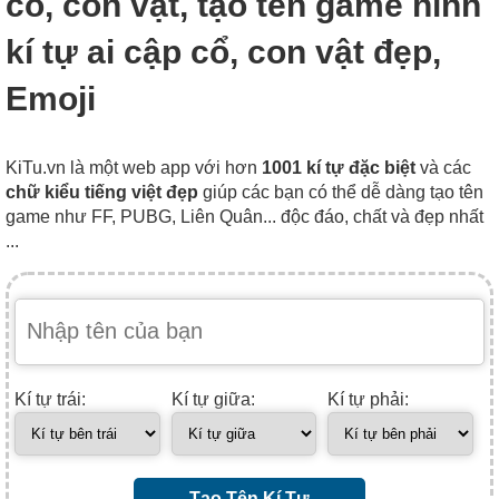
cổ, con vật, tạo tên game hình
kí tự ai cập cổ, con vật đẹp,
Emoji
KiTu.vn là một web app với hơn
1001 kí tự đặc biệt
và các
chữ kiểu tiếng việt đẹp
giúp các bạn có thể dễ dàng tạo tên
game như FF, PUBG, Liên Quân... độc đáo, chất và đẹp nhất
...
Kí tự trái:
Kí tự giữa:
Kí tự phải:
Tạo Tên Kí Tự