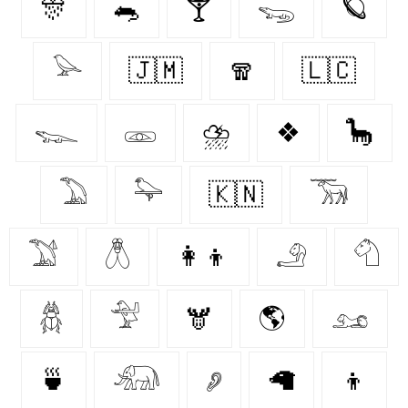
🎊
🐀
🍸
𓆌
🪐
𓅪
🇯🇲
🧣
🇱🇨
𓆊
𓁽
⛈️
❖
🦕
𓅐
𓅍
🇰🇳
𓃞
𓅑
𓆦
👩‍👦
𓄂
𓄇
𓆣
𓅴
🫎
🌎
𓃭
🍵
𓃰
𓂈
🦙
👦