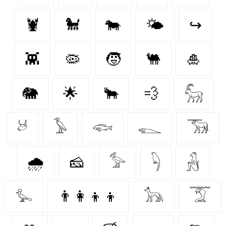
🦞
🐩
🐄
🌤️
↪
👾
🦠
🧒
🐫
🎍
🐘
🌟
🐂
💨
𓃵
𓃾
𓅥
𓆟
𓆍
𓃝
🌧️
🧀
𓅞
𓆐
𓃻
𓅙
👨‍👩‍👦‍👦
𓃥
𓄆