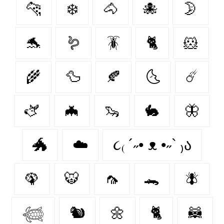
🐆
❄️
🐴
🐙
🌛
🐬
🪱
🪳
🐈
🐹
🌾
🦆
🍂
🌜
☄️
🫏
🦇
🦦
🐇
🦋
🐲
☁️
૮₍ ´˶• ᴥ •˶` ₎ა
🦚
🐯
🦟
🐊
🪰
𓆉
🐿️
🌼
🐈‍
🦝