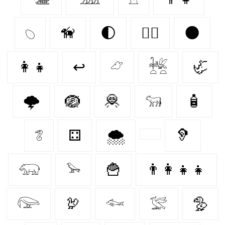
𓆇
🦮
🌓
🐕‍🦺
🌑
👩‍👧
↩
𓃿
𓆥
🦏
🌩️
🪺
🦧
𓃔
🧴
𓆂
⚃
🌨️
🦻
𓃯
𓅩
🍟
👨‍👩‍👧‍👧
𓅼
🦃
𓆜
𓅛
🦤