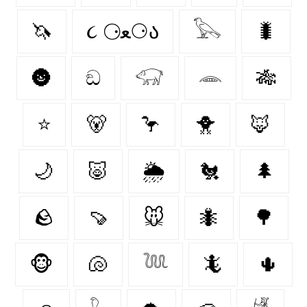
🦄
૮ ⚆ﻌ⚆ა
𓅂
🐛
🌚
ඞ
𓃟
𓂎
🎋
⭐
🐻‍
🦩
🐥
🦊
🌙
🐷
🌦️
🐔
🌲
🪨
🍠
🐭
🐜
🌳
🐵
🐚
𓆙
🦎
🌵