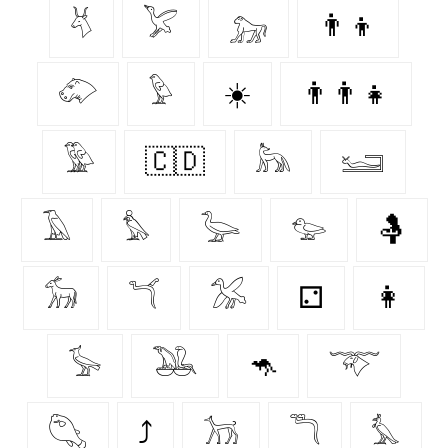
𓄃
𓅯
𓃷
👨‍👦
𓄁
𓅱
☀️
👨‍👨‍👧
𓅳
🇨🇩
𓃦
𓆒
𓄿
𓅊
𓅬
𓅰
🤱
𓃘
𓆔
𓅮
⚁
👩‍
𓅚
𓅒
🦘
𓄅
𓆡
⤴
𓃡
𓆕
𓅘