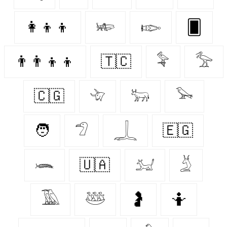
👩‍👦‍👦
𓆧
𓆢
🂠
👨‍👨‍👦‍👦
🇹🇨
𓅝
𓅡
🇨🇬
𓄀
𓃒
𓅨
🧑
𓅿
𓆆
🇪🇬
𓆨
🇺🇦
𓃫
𓄄
𓅀
𓅸
🤰
🤷‍