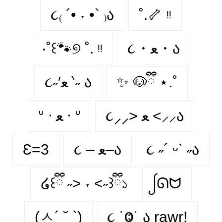
૮₍ ´• ˕ •` ₎ა
˚.🦴 ᵎᵎ
‧˚꒰🐾୭ ˚. ᵎᵎ
૮・ﻌ・ა
૮˶′ﻌ ‵˶ ა
✨ 🐶ྀི ⋆.˚
૮⸝⸝> ﻌ <⸝⸝ა
ᐡ ᐧ ﻌ ᐧ ᐡ
Ɛ=3
૮ – ﻌ–ა
૮ ˶´ ᵕˋ ˶ა
໒꒰ྀི ˶> ˕ <˶꒱ྀི১
ᩭᘏᗢ
(ㅅ´ ˘ `)
૮ ˙Ⱉ˙ ა rawr!