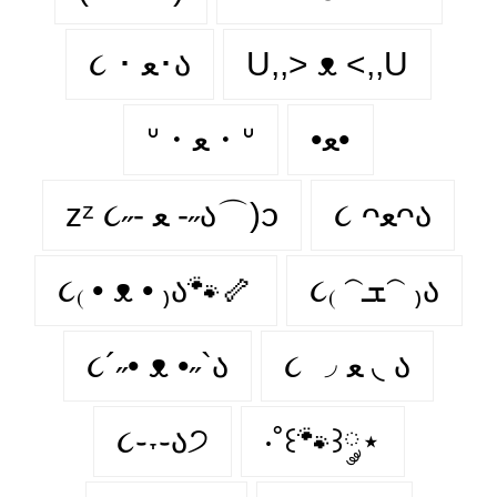
૮ ･ ﻌ･ა
U,,> ᴥ <,,U
•ﻌ•
ᐡ・ﻌ・ᐡ
૮ ᴖﻌᴖა
zᶻ ૮˶- ﻌ -˶ა⌒)ᦱ
૮₍ • ᴥ • ₎ა🐾🦴
૮₍ 𝁽ܫ𝁽 ₎ა
૮´˶• ᴥ •˶`ა
૮ ◞ ﻌ ◟ ა
૮֊˕֊ა੭
‧˚꒰🐾꒱༘⋆