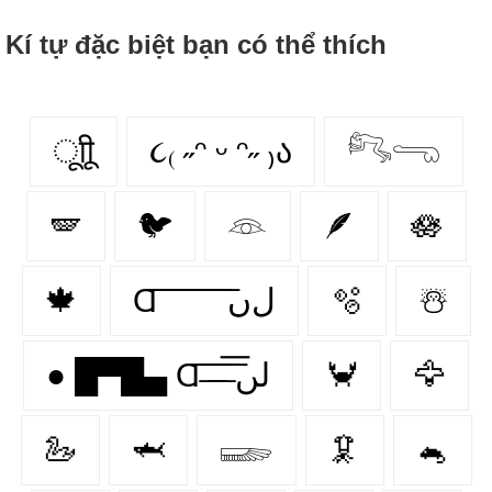
Kí tự đặc biệt bạn có thể thích
ूाीू
૮₍ ˶ᵔ ᵕ ᵔ˶ ₎ა
𓀐𓂸
🪽
🐦
𓁻
🪶
🪷
🍁
Ɑ͞ ͞ ͞ ͞ ͞ ͞ ͞ ͞ لﮞ
🫧
☃️
● █▀█▄ Ɑ͞ ̶͞ ̶͞ ̶͞ لں͞
🦀
🦅
🦢
🦈
𓆃
🦑
🐁