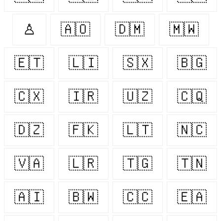
♙
🇦🇴
🇩🇲
🇲🇼
🇪🇹
🇱🇮
🇸🇽
🇧🇬
🇨🇽
🇮🇷
🇺🇿
🇨🇶
🇩🇿
🇫🇰
🇱🇹
🇳🇨
🇻🇦
🇱🇷
🇹🇬
🇹🇳
🇦🇮
🇧🇼
🇨🇨
🇪🇦