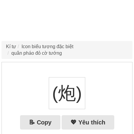
Kí tự
Icon biểu tượng đặc biệt
quân pháo đỏ cờ tướng
(炮)
📝 Copy
💖 Yêu thích