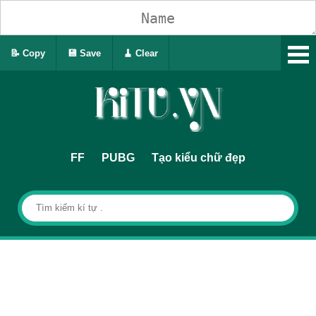
📝 Copy
💾 Save
🧹 Clear
FF
PUBG
Tạo kiểu chữ đẹp