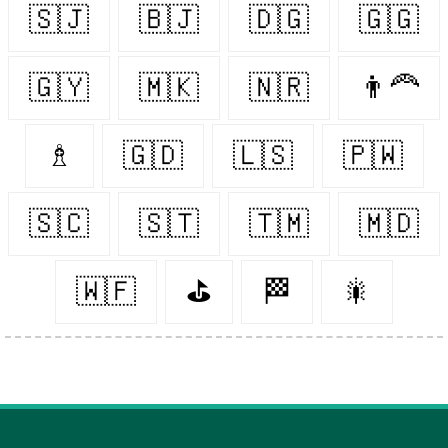
🇸🇯
🇧🇯
🇩🇬
🇬🇬
🇬🇾
🇲🇰
🇳🇷
👨‍🦰
♗
🇬🇩
🇱🇸
🇵🇼
🇸🇨
🇸🇹
🇹🇲
🇲🇩
🇼🇫
⛳️
🏁
🎇