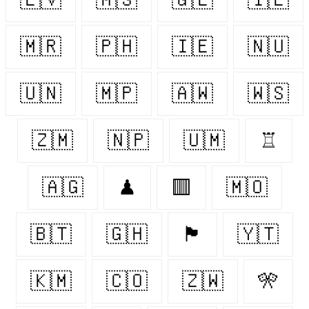
🇲🇷
🇵🇭
🇮🇪
🇳🇺
🇺🇳
🇲🇵
🇦🇼
🇼🇸
🇿🇲
🇳🇵
🇺🇲
♖
🇦🇬
♟
🟥
🇲🇴
🇧🇹
🇬🇭
🏴󠁧󠁢󠁥󠁮󠁧󠁿
🇾🇹
🇰🇲
🇨🇴
🇿🇼
🎌