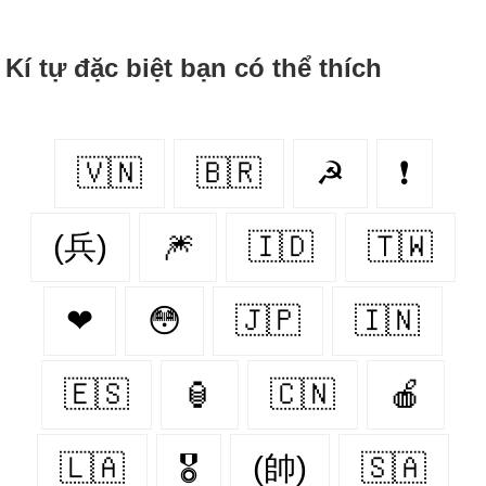
Kí tự đặc biệt bạn có thể thích
🇻🇳
🇧🇷
☭
❗
(兵)
🎆
🇮🇩
🇹🇼
❤
😳
🇯🇵
🇮🇳
🇪🇸
🏮
🇨🇳
🍎
🇱🇦
🎖
(帥)
🇸🇦