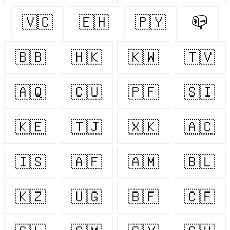
🇻🇨
🇪🇭
🇵🇾
📪
🇧🇧
🇭🇰
🇰🇼
🇹🇻
🇦🇶
🇨🇺
🇵🇫
🇸🇮
🇰🇪
🇹🇯
🇽🇰
🇦🇨
🇮🇸
🇦🇫
🇦🇲
🇧🇱
🇰🇿
🇺🇬
🇧🇫
🇨🇫