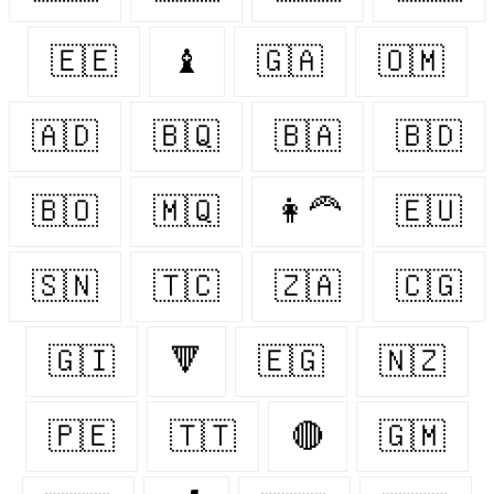
🇪🇪
♝
🇬🇦
🇴🇲
🇦🇩
🇧🇶
🇧🇦
🇧🇩
🇧🇴
🇲🇶
👩‍🦰
🇪🇺
🇸🇳
🇹🇨
🇿🇦
🇨🇬
🇬🇮
🔻
🇪🇬
🇳🇿
🇵🇪
🇹🇹
🔴
🇬🇲