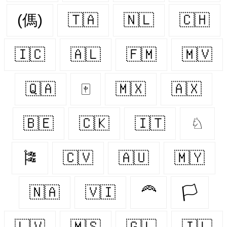
(傌)
🇹🇦
🇳🇱
🇨🇭
🇮🇨
🇦🇱
🇫🇲
🇲🇻
🇶🇦
🀄
🇲🇽
🇦🇽
🇧🇪
🇨🇰
🇮🇹
♘
🎏
🇨🇻
🇦🇺
🇲🇾
🇳🇦
🇻🇮
🦰
🏳️
🇱🇻
🇲🇸
🇬🇱
🇮🇱