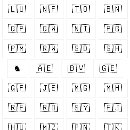
🇱🇺
🇳🇫
🇹🇴
🇧🇳
🇬🇵
🇬🇼
🇳🇮
🇵🇬
🇵🇲
🇷🇼
🇸🇩
🇸🇭
♞
🇦🇪
🇧🇻
🇬🇪
🇬🇫
🇯🇪
🇲🇬
🇲🇭
🇷🇪
🇷🇴
🇸🇾
🇫🇯
🇭🇺
🇲🇿
🇵🇳
🇹🇰