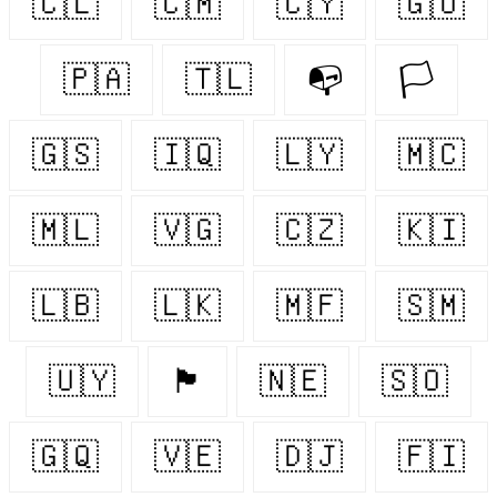
🇨🇱
🇨🇲
🇨🇾
🇬🇺
🇵🇦
🇹🇱
📭
🏳️‍
🇬🇸
🇮🇶
🇱🇾
🇲🇨
🇲🇱
🇻🇬
🇨🇿
🇰🇮
🇱🇧
🇱🇰
🇲🇫
🇸🇲
🇺🇾
🏴󠁧󠁢󠁷󠁬󠁳󠁿
🇳🇪
🇸🇴
🇬🇶
🇻🇪
🇩🇯
🇫🇮