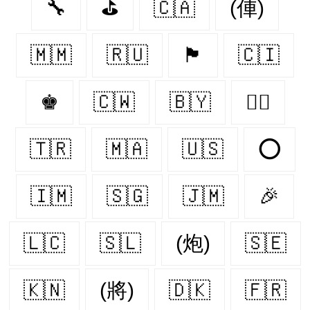
🔧
⛳
🇨🇦
(俥)
🇲🇲
🇷🇺
🏴
🇨🇮
♚
🇨🇼
🇧🇾
🏳️‍🌈
🇹🇷
🇲🇦
🇺🇸
⭕
🇮🇲
🇸🇬
🇯🇲
🎉
🇱🇨
🇸🇱
(炮)
🇸🇪
🇰🇳
(將)
🇩🇰
🇫🇷