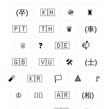
(卒)
🇰🇭
🪖
♜
🇵🇹
🇹🇭
♛
(車)
♕
❓
🇩🇪
📫
🇬🇧
🇻🇺
🛠
(士)
🧨
🇰🇷
🏳
🔺
🚩
♔
🏴‍☠️
🇦🇷
(相)