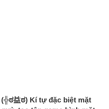
(╬ಠ益ಠ) Kí tự đặc biệt mặt