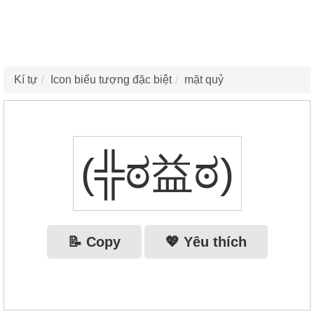
Kí tự
Icon biểu tượng đặc biệt
mặt quỷ
(╬ಠ益ಠ)
📝 Copy
💖 Yêu thích