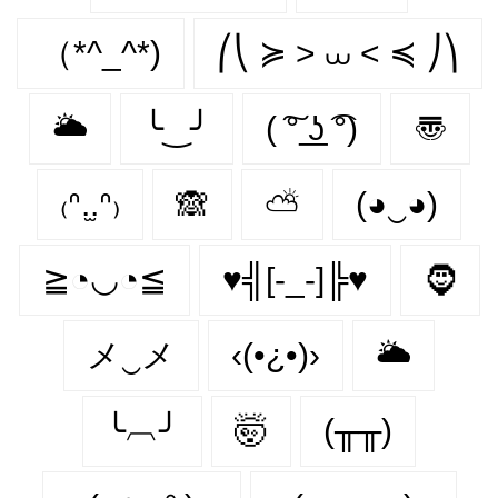
（*^_^*)
⎛⎝ ≽ > ⩊ < ≼ ⎠⎞
🌥
╰‿╯
( ͠° ͟ʖ ͡°)
〠
₍ᐢ.̫.ᐢ₎
🙈
⛅
(◕‿◕)
≧◔◡◔≦
♥╣[-_-]╠♥
🧔‍
メ‿メ
‹(•¿•)›
🌥️
╰︹╯
🤯
(╥╥)