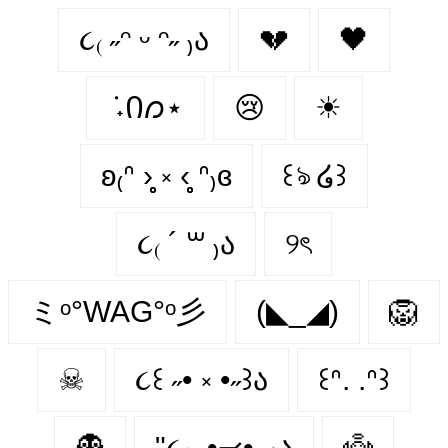
૮₍ ˶ᵔ ᵕ ᵔ˶ ₎ა
💔
🖤
݁ ˖Ი𐑼⋆
😢
☀
ʚ₍ᐢ ›̥̥̥ ༝ ‹̥̥̥ ᐢ₎ɞ
꒰ঌ ໒꒱
૮₍ ´ ꒳ ₎ა
୨ৎ
ミᵒ°WAG°ᵒ彡
(◣_◢)
🦁
☠
૮꒰ ˶• ༝ •˶꒱ა
꒰ᐢ. .ᐢ꒱
👻
"૮₍ ˶•⤙•˶ ₎ა
👼