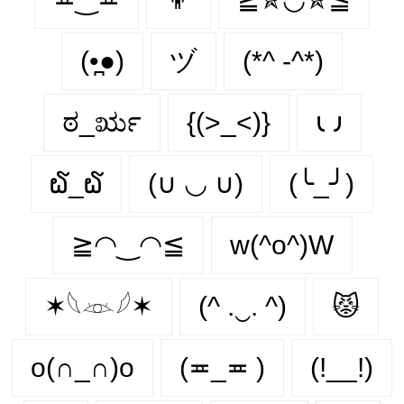
(•̪●)
ヅ
(*^ -^*)
ಠ_ರೃ
{(>_<)}
𐑧 𐑨
໖_໖
(∪ ◡ ∪)
(╰_╯)
≧◠‿◠≦
w(^o^)W
✶𓆩𓁺𓆪✶
(^ .‿. ^)
😾
o(∩_∩)o
(≖_≖ )
(!__!)