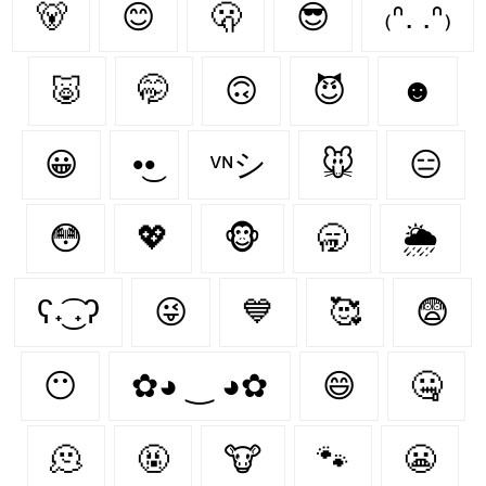
🐻‍
😊
🫢
😎
₍ᐢ. .ᐢ₎
🐷
🤭
🙃
😈
☻
😀
•͜•
ᵛᶰシ
🐭
😑
😳
💖
🐵
🥱
🌦
ʕ˖͜͡ ˖ʔ
😜
💙
🥰
😨
😶‍
✿◕ ‿ ◕✿
😄
🤐
🫠
🤬
🐮
🐾
😬