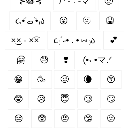
˚⊱🪷⊰˚
/ᐠ - ˕ -マ
🥺
૮₍•᷄ ࡇ •᷅₎ა
😮‍
🫥
🤮
×͜× - ×͡×
૮₍´˶• . • ⑅ ₎ა
💕
🤗
😓
❣️
(•˕ •マ.ᐟ
😁
🥳
🥴
🌘
😙
🤓
😥
😇
🥲
🙄
😔
🥸
🤨
🤥
🫤