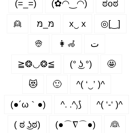
(=_=)
(✿◠‿◠)
ಠoಠ
👱
מּ_מּ
x‿ х
◎[‿]
👳
👩‍🦽‍
ت
≧❂◡❂≦
(° ͜ʖ °)
🤩
😻
🙂‍
^( ‘‿’ )^
(●´ω｀●)
^. .^₎⟆
^( ‘-‘ )^
( ಠ ͜ʖಠ)
(●⌒∇⌒●)
👰‍