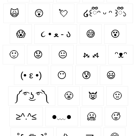
🙀
😲
💘
໒꒰ྀིᵔ ᵕ ᵔ ꒱ྀི১
😱
૮ • ﻌ - ა⁩
😅
😵
🙂
😟
😐
⦮ ⦯
ᵔᴥᵔ
(• ε •)
😶
😰
😃
༼ ͡° ͜ʖ ͡° ༽
😤
👿
🤢
≥^.^≤
●﹏●
🥶
🥵