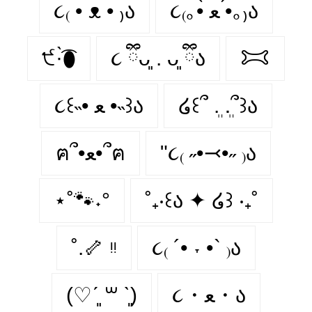
૮₍ • ᴥ • ₎ა
૮₍｡•̀ ﻌ •́｡₎ა
੯·̀͡⬮
૮ ྀིᴗ͈ . ᴗ͈ ྀིა
𐂯
૮꒰˵• ﻌ •˵꒱ა
໒꒰՞ ܸ. .ܸ՞꒱ა
ฅ՞•ﻌ•՞ฅ
"૮₍ ˶•⤙•˶ ₎ა
⋆˚🐾˖°
˚₊‧꒰ა ✦ ໒꒱ ‧₊˚
˚.🦴 ᵎᵎ
૮₍ ´• ˕ •` ₎ა
(♡ˊ͈ ꒳ ˋ͈)
૮・ﻌ・ა