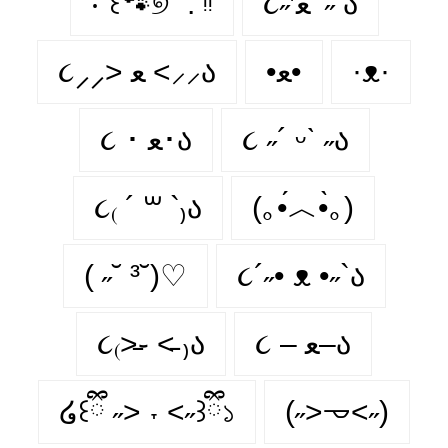
‧˚꒰🐾୭ ˚. ᵎᵎ
૮˶′ﻌ ‵˶ ა
૮⸝⸝> ﻌ <⸝⸝ა
•ﻌ•
·ᴥ·
૮ ･ ﻌ･ა
૮ ˶´ ᵕˋ ˶ა
૮₍ ´ ꒳ `₎ა
(｡•́︿•̀｡)
( ˶˘ ³˘)♡
૮´˶• ᴥ •˶`ა
૮₍˃̵֊ ˂̵ ₎ა
૮ – ﻌ–ა
໒꒰ྀི ˶> ˕ <˶꒱ྀི১
(˶˃𐃷˂˶)