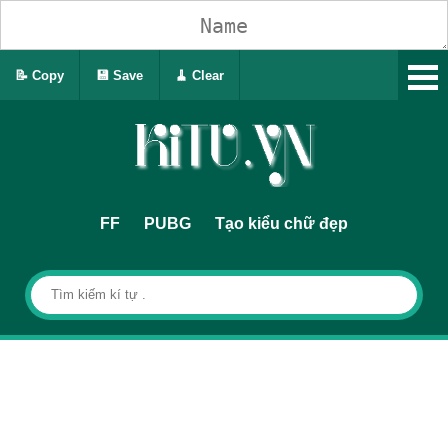
📝 Copy
💾 Save
🧹 Clear
FF
PUBG
Tạo kiểu chữ đẹp