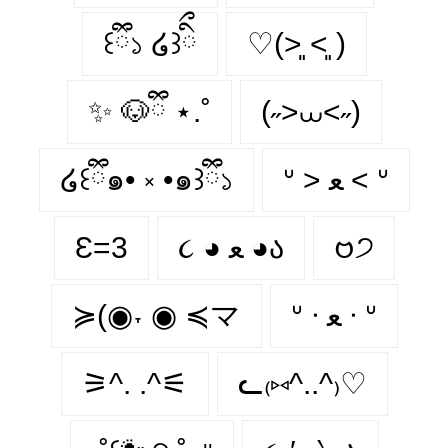
꒰ྀི১ ໒꒱ིྀ
♡(˃͈ ˂͈ )
✨ 🐶ྀི ⋆.˚
(˶>⩊<˶)
໒꒰ྀི๑• ༝ •๑꒱ྀི১
ᐡ > ﻌ < ᐡ
Ɛ=3
૮ ◕ ﻌ ◕ა
𑄝੭
≽(◉˕ ◉ ≼マ
ᐡ ᐧ ﻌ ᐧ ᐡ
⚞^. .^⚟
ᓚ₍⑅^..^₎♡