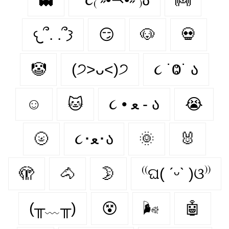
𐔌՞. .՞𐦯
😏
🐶
💀
🤡
(੭˃ᴗ˂)੭
૮ ˙Ⱉ˙ ა
☺
🐱
૮ • ﻌ - ა
😭
🌝
૮･ﻌ･ა
🌞
🐰
🫣
🐴
🌛
⁽⁽ଘ( ˊᵕˋ )ଓ⁾⁾
(╥﹏╥)
😵‍
🌬
🤖