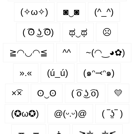
(✧ω✧)
◙‿◙
(^_^)
( ͡ʘ ͜ʖ ͡ʘ)
ಥ‿ಥ
☹️
≧◠◡◠≦
^^
~(◠‿◕✿)
».«
(ú_ú)
(๑ᵔ⤙ᵔ๑)
×͡×
ʘ‿ʘ
( ͡o ͜ʖ ͡o)
💛
(✪ω✪)
@(ᵕ.ᵕ)@
( ‾ʖ̫‾ )
≖‿≖
👦
≧✯◡✯≦