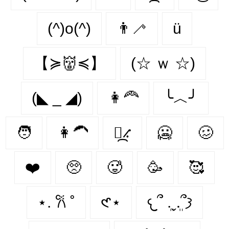
(^)o(^)
👨‍🦯‍
ü
【≽👹≼】
(☆ ｗ ☆)
(◣ _ ◢)
👩‍🦰
╰︿╯
🧑
👩‍🦱
⳻᷼⳺
🥶️
🥴️
❤️️
🥺️
🥵️
🥳️
🥰️
⋆. 𐙚 ˚
𑣲⋆
𐔌՞ ܸ.ˬ.ܸ՞𐦯