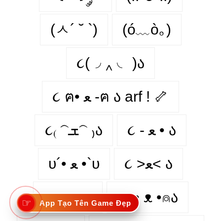
(ㅅ´ ˘ `)
(ó﹏ò｡)
૮(◞ ‸ ◟ )ა
૮ ฅ• ﻌ -ฅ ა arf ! 🦴
૮ - ﻌ • ა⁩
૮₍ 𝁽ܫ𝁽 ₎ა
૮ >ﻌ< ა
υ´• ﻌ •`υ
૮ - ﻌ • ა
૮⍝• ᴥ •⍝ა
☞
App Tạo Tên Game Đẹp