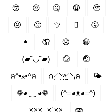
😚
😒
🤒
😧
🥹
😣
🙁
ツ
🫩
🤧
👧
🤦‍
😞
😷
(▰˘◡˘▰)
🤑
🤕
ฅ^•ﻌ•^ฅ
ก₍⸍⸌̣ʷ̣̫⸍̣⸌₎ค
🌤
❁◕ ‿ ◕❁
(^=◕ᴥ◕=^)
×͜××‿×`×͜×
🫨