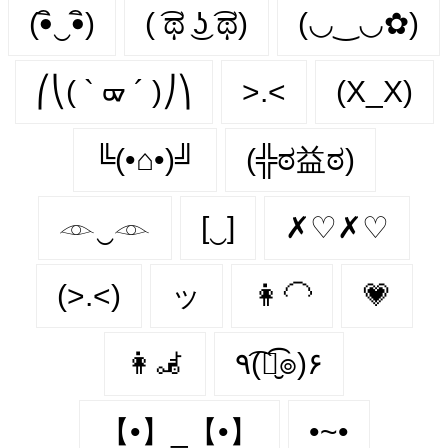
(•ิ‿•ิ)
( ͡ಥ ͜ʖ ͡ಥ)
(◡‿◡✿)
⎛⎝( ` ᢍ ´ )⎠⎞
>.<
(X_X)
╚(•⌂•)╝
(╬ಠ益ಠ)
𓁹‿𓁹
[‿]
✗♡✗♡
(>.<)
ッ
👩‍🦲
💗
👩‍🦼‍
٩(͡๏̮͡๏)۶
【•】_【•】
•~•