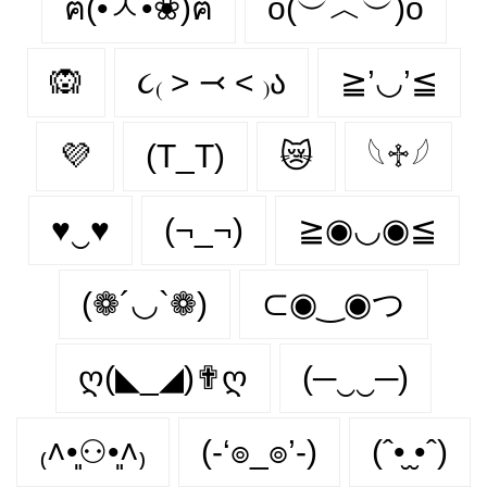
ฅ(•ㅅ•❀)ฅ
o(︶︿︶)o
🙉
૮₍ ˃ ⤙ ˂ ₎ა
≧’◡’≦
💜
(T_T)
😿
𓆩♱𓆪
♥‿♥
(¬_¬)
≧◉◡◉≦
(❁´◡`❁)
⊂◉‿◉つ
ღ(◣_◢)✟ღ
(─‿‿─)
₍˄•͈⚇•͈˄₎
(-‘๏_๏’-)
(ˆ•̮ ̮•ˆ)