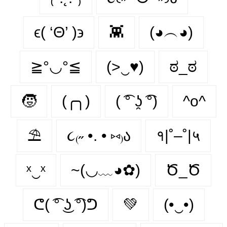
ϵ( ‘Θ’ )϶
👾
(◕︵◕)
≧°◡°≦
(>‿♥)
ಠ_ಠ
🧒
(╭╮)
( ͡° ʖ̯ ͡°)
^o^
⛱
૮₍˶ •. • ⑅₎ა
१|˚–˚|५
ˣ‿ˣ
~(◡﹏◕✿)
Ծ_Ծ
ᕦ( ͡° ͜ʖ ͡°)ᕤ
💚
(•‿•)