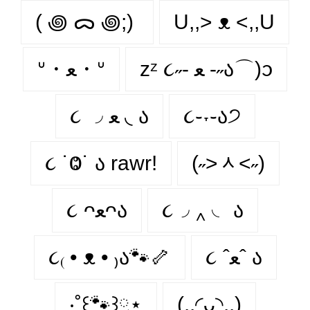
( ꩜ ᯅ ꩜;)⁭ ⁭
U,,> ᴥ <,,U
zᶻ ૮˶- ﻌ -˶ა⌒)ᦱ
ᐡ・ﻌ・ᐡ
૮ ◞ ﻌ ◟ ა
૮֊˕֊ა੭
૮ ˙Ⱉ˙ ა rawr!
(˶˃ᆺ˂˶)
૮ ᴖﻌᴖა
૮◞ ‸ ◟ ა
૮₍ • ᴥ • ₎ა🐾🦴
૮ ˆﻌˆ ა
‧˚꒰🐾꒱༘⋆
(..◜ᴗ◝..)