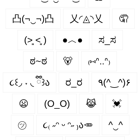
凸(¬‿¬)凸
乂◜◬◝乂
🤦
(˃͈ ˂͈ )
●︿●
ಸ_ಸ
ಠ~ಠ
🐻
₍⑅ᐢ..ᐢ₎
૮꒰◞ ˕ ◟ ྀི꒱ა
ರ_ರ
٩(^‿^)۶
😦
(O_O)
😹
💓
㋡
૮₍ ˶ᵔ ᵕ ᵔ˶ ₎ა🥕
^‿^