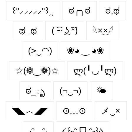
꒰ᐢ⸝⸝⸝⸝⸝ᐢ꒱⸒⸒
ಠ╭╮ಠ
ಠ,ಥ
ಥ_ಥ
( ͡~ ͜ʖ ͡°)
𓆩×͜×𓆪
(>‿◠)
❀◕ ‿ ◕❀
☆(❁‿❁)☆
ლ(╹◡╹ლ)
ಠ_ృ
(¬‿¬)
🌤️
◥◣︿◢◤
⊙﹏⊙
メ‿×
₍ᵔ.˛.ᵔ₎
૮꒰˶ᵔ ᗜ ᵔ˶꒱ა