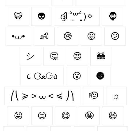
🐯
👽
ദ്ദി ˉ͈̀꒳ˉ͈́ )✧
🧔
•⩊•
👶
😪
😛
😕
シ
🤔
😍
🦝
૮ ⚆ﻌ⚆ა
😮
🌚
⎛⎝ ≽ > ⩊ < ≼ ⎠⎞
🫡
☼
😝
😌
😋
🤪
😆