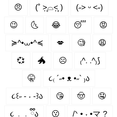
😠
(˚ ˃̣̣̥⌓˂̣̣̥ )
(˶˃ ᵕ ˂˶)
😉
🌜
😂
😴
😡
≽^•⩊•^≼
💋
🧐
😩
💞
🐲
☹
₍^. .^₎⟆
🤫
૮₍ ´˶• ᴥ •˶` ₎ა
૮꒰˶ - ˕ -꒱ა
😘
🤠
🤤
૮ ․ ․ ྀིა
😗
/ᐠ • ˕ •マ ?