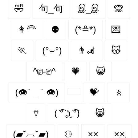
🤣
句_句
இ_இ
🙊
👩‍🦳
⚉
(*≗*)
💌
🏃‍
(°⌣°)
👨‍🦼‍️
😽
^⎚-⎚^
🧡
😺
(👁ˋ _ ˊ 👁)
💝
🚶‍
⍢
( ͡° ͜ʖ ͡°)
😸
(▰˘︹˘▰)
⚇
×᷼×
×͜×