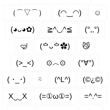
（⌒▽⌒）
(◠‿◠)
☺️
(◕ᴗ◕✿)
≧^◡^≦
(°,,°)
🤿
(ᅌᴗᅌ✿)
😼
(>_<)
⊙︿⊙
(°∀°)
( ･_･)
⍨
(^L^)
(©¿©)
X‿‿X
(=①ω①=)
=^.^=