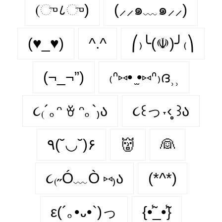
(ு८ு)
(⸝⸝๑﹏๑⸝⸝)
(♥_♥)
^.^
⎛₎╰(☫)╯₍⎞
(¬_¬”)
₍ᐢ⑅• ̫•⑅ᐢ₎ദ⸒⸒
૮₍´｡ᵔ ꈊ ᵔ｡`₎ა
૮꒰っ˕‹̥̥̥ ꒱ა
٩(˘◡˘)۶
👹
👰
૮₍˶Ó﹏Ò ⑅₎ა
(*^*)
ε(´｡•᎑•`)っ
{•̃̾_•̃̾}