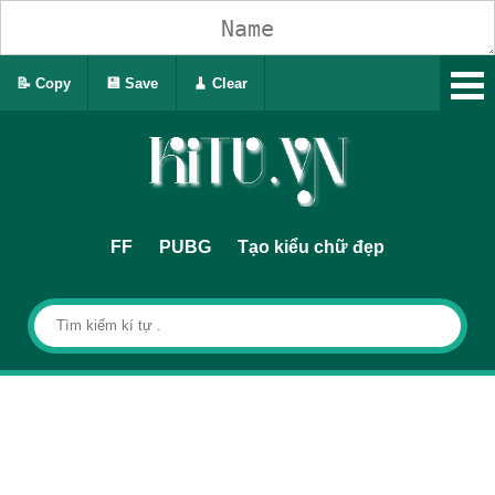
📝 Copy
💾 Save
🧹 Clear
FF
PUBG
Tạo kiểu chữ đẹp