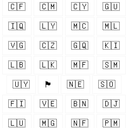
🇨🇫
🇨🇲
🇨🇾
🇬🇺
🇮🇶
🇱🇾
🇲🇨
🇲🇱
🇻🇬
🇨🇿
🇬🇶
🇰🇮
🇱🇧
🇱🇰
🇲🇫
🇸🇲
🇺🇾
🏴󠁧󠁢󠁷󠁬󠁳󠁿
🇳🇪
🇸🇴
🇫🇮
🇻🇪
🇧🇳
🇩🇯
🇱🇺
🇲🇬
🇳🇫
🇵🇲