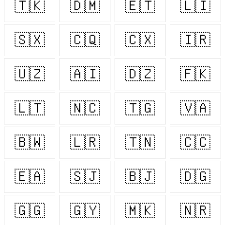
🇹🇰
🇩🇲
🇪🇹
🇱🇮
🇸🇽
🇨🇶
🇨🇽
🇮🇷
🇺🇿
🇦🇮
🇩🇿
🇫🇰
🇱🇹
🇳🇨
🇹🇬
🇻🇦
🇧🇼
🇱🇷
🇹🇳
🇨🇨
🇪🇦
🇸🇯
🇧🇯
🇩🇬
🇬🇬
🇬🇾
🇲🇰
🇳🇷