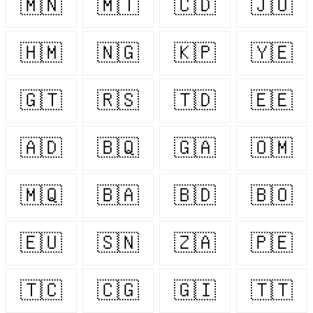
🇲🇳
🇲🇹
🇨🇩
🇯🇴
🇭🇲
🇳🇬
🇰🇵
🇾🇪
🇬🇹
🇷🇸
🇹🇩
🇪🇪
🇦🇩
🇧🇶
🇬🇦
🇴🇲
🇲🇶
🇧🇦
🇧🇩
🇧🇴
🇪🇺
🇸🇳
🇿🇦
🇵🇪
🇹🇨
🇨🇬
🇬🇮
🇹🇹