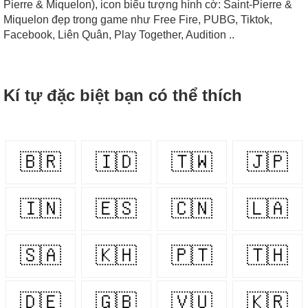
Pierre & Miquelon), icon biểu tượng hình cờ: Saint-Pierre &
Miquelon đẹp trong game như Free Fire, PUBG, Tiktok,
Facebook, Liên Quân, Play Together, Audition ..
Kí tự đặc biệt bạn có thể thích
🇧🇷
🇮🇩
🇹🇼
🇯🇵
🇮🇳
🇪🇸
🇨🇳
🇱🇦
🇸🇦
🇰🇭
🇵🇹
🇹🇭
🇩🇪
🇬🇧
🇻🇺
🇰🇷