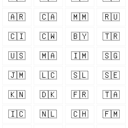
🇦🇷
🇨🇦
🇲🇲
🇷🇺
🇨🇮
🇨🇼
🇧🇾
🇹🇷
🇺🇸
🇲🇦
🇮🇲
🇸🇬
🇯🇲
🇱🇨
🇸🇱
🇸🇪
🇰🇳
🇩🇰
🇫🇷
🇹🇦
🇮🇨
🇳🇱
🇨🇭
🇫🇲