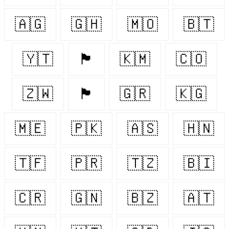
🇦🇬
🇬🇭
🇲🇴
🇧🇹
🇾🇹
🏴󠁧󠁢󠁥󠁮󠁧󠁿
🇰🇲
🇨🇴
🇿🇼
🏴󠁧󠁢󠁳󠁣󠁴󠁿
🇬🇷
🇰🇬
🇲🇪
🇵🇰
🇦🇸
🇭🇳
🇹🇫
🇵🇷
🇹🇿
🇧🇮
🇨🇷
🇬🇳
🇧🇿
🇦🇹