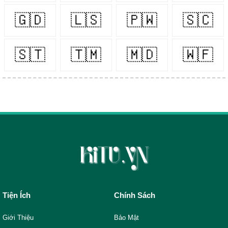
🇬🇩
🇱🇸
🇵🇼
🇸🇨
🇸🇹
🇹🇲
🇲🇩
🇼🇫
Tiện Ích
Chính Sách
Giới Thiệu
Bảo Mật