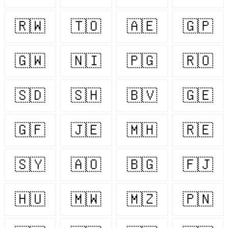
🇷🇼
🇹🇴
🇦🇪
🇬🇵
🇬🇼
🇳🇮
🇵🇬
🇷🇴
🇸🇩
🇸🇭
🇧🇻
🇬🇪
🇬🇫
🇯🇪
🇲🇭
🇷🇪
🇸🇾
🇦🇴
🇧🇬
🇫🇯
🇭🇺
🇲🇼
🇲🇿
🇵🇳