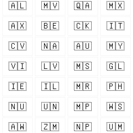
🇦🇱
🇲🇻
🇶🇦
🇲🇽
🇦🇽
🇧🇪
🇨🇰
🇮🇹
🇨🇻
🇳🇦
🇦🇺
🇲🇾
🇻🇮
🇱🇻
🇲🇸
🇬🇱
🇮🇪
🇮🇱
🇲🇷
🇵🇭
🇳🇺
🇺🇳
🇲🇵
🇼🇸
🇦🇼
🇿🇲
🇳🇵
🇺🇲