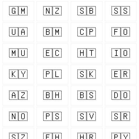
🇬🇲
🇳🇿
🇸🇧
🇸🇸
🇺🇦
🇧🇲
🇨🇵
🇫🇴
🇲🇺
🇪🇨
🇭🇹
🇮🇴
🇰🇾
🇵🇱
🇸🇰
🇪🇷
🇦🇿
🇧🇭
🇧🇸
🇩🇴
🇳🇴
🇵🇸
🇸🇻
🇸🇷
🇸🇿
🇪🇭
🇭🇷
🇵🇾