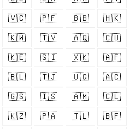
🇻🇨
🇵🇫
🇧🇧
🇭🇰
🇰🇼
🇹🇻
🇦🇶
🇨🇺
🇰🇪
🇸🇮
🇽🇰
🇦🇫
🇧🇱
🇹🇯
🇺🇬
🇦🇨
🇬🇸
🇮🇸
🇦🇲
🇨🇱
🇰🇿
🇵🇦
🇹🇱
🇧🇫