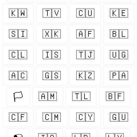
🇰🇼
🇹🇻
🇨🇺
🇰🇪
🇸🇮
🇽🇰
🇦🇫
🇧🇱
🇨🇱
🇮🇸
🇹🇯
🇺🇬
🇦🇨
🇬🇸
🇰🇿
🇵🇦
🏳️‍
🇦🇲
🇹🇱
🇧🇫
🇨🇫
🇨🇲
🇨🇾
🇬🇺