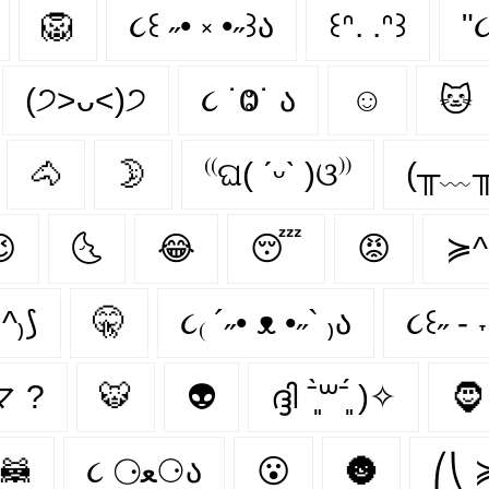
🦁
૮꒰ ˶• ༝ •˶꒱ა
꒰ᐢ. .ᐢ꒱
"૮
(੭˃ᴗ˂)੭
૮ ˙Ⱉ˙ ა
☺
🐱
🐴
🌛
⁽⁽ଘ( ˊᵕˋ )ଓ⁾⁾
(╥﹏╥

🌜
😂
😴
😡
≽^
.^₎⟆
🤫
૮₍ ´˶• ᴥ •˶` ₎ა
૮꒰˶ - ˕
•マ ?
🐯
👽
ദ്ദി ˉ͈̀꒳ˉ͈́ )✧
🧔
🦝
૮ ⚆ﻌ⚆ა
😮
🌚
⎛⎝ 