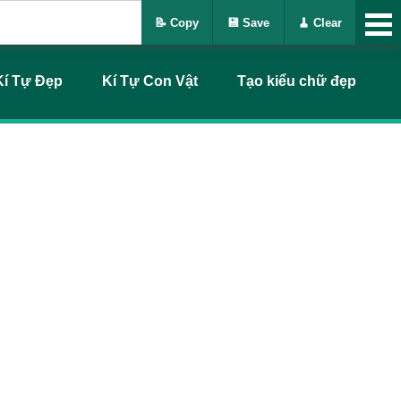
📝 Copy
💾 Save
🧹 Clear
Kí Tự Đẹp
Kí Tự Con Vật
Tạo kiểu chữ đẹp