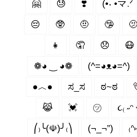
🤗
😓
❣️
(•˕ •マ.ᐟ
😔
🥸
🤨
🤥

👧
🤦‍
😞
😷
❁◕ ‿ ◕❁
(^=◕ᴥ◕=^)
●︿●
ಸ_ಸ
ಠ~ಠ
😹
💓
㋡
૮₍ ˶ᵔ 
⎛₎╰(☫)╯₍⎞
(¬_¬”)
₍ᐢ