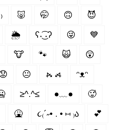
ᐢ₎
🐷
🤭
🙃
😈
🌦
ʕ˖͜͡ ˖ʔ
😜
💙
🐮
🐾
🙀
😲
😟
😐
⦮ ⦯
ᵔᴥᵔ
🥶
≥^.^≤
●﹏●
🥵
🤮
૮₍´˶• . • ⑅ ₎ა
💕