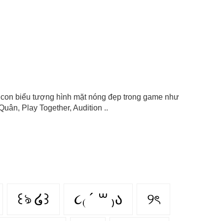
), icon biểu tượng hình mặt nóng đẹp trong game như
uân, Play Together, Audition ..
꒰ঌ ໒꒱
૮₍ ´ ꒳ ₎ა
୨ৎ