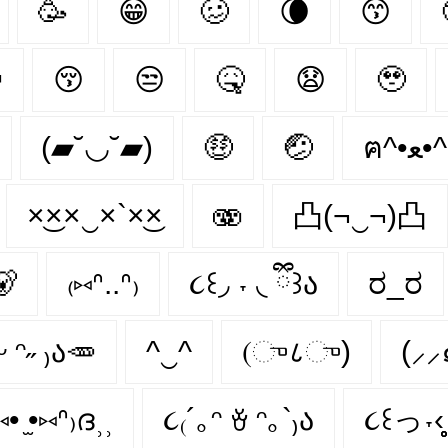
🥳
😁
🥴
🌘
😙

😚
😒
🤒
😧
🥹
(▰˘◡˘▰)
🤑
🤕
ฅ^•ﻌ
×͜××‿×`×͜×
🫨
凸(¬‿¬)凸
🐻
₍⑅ᐢ..ᐢ₎
૮꒰◞ ˕ ◟ ྀི꒱ა
ರ_ರ
ᵕ ᵔ˶ ₎ა🥕
^‿^
(ு८ு)
(⸝
⑅• ̫•⑅ᐢ₎ദ⸒⸒
૮₍´｡ᵔ ꈊ ᵔ｡`₎ა
૮꒰っ˕‹̥̥̥