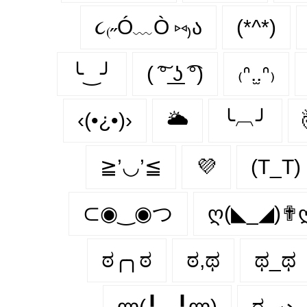
૮₍˶Ó﹏Ò ⑅₎ა
(*^*)
╰‿╯
( ͠° ͟ʖ ͡°)
₍ᐢ.̫.ᐢ₎
‹(•¿•)›
🌥️
╰︹╯
≧’◡’≦
💜
(T_T)
⊂◉‿◉つ
ღ(◣_◢)✟
ಠ╭╮ಠ
ಠ,ಥ
ಥ_ಥ
ლ(╹◡╹ლ)
ಠ_ృ