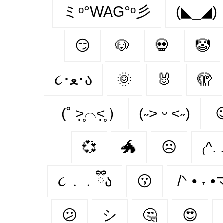
ミᵒ°WAG°ᵒ彡
(◣_◢)
😏
🐶
💀
🤡
૮･ﻌ･ა
🌞
🐰
🫣
(˚ ˃̣̣̥⌓˂̣̣̥ )
(˶˃ ᵕ ˂˶)

💞
🐲
☹
₍^. 
૮ ․ ․ ྀིა
😗
/ᐠ • ˕ 
😕
シ
🤔
😍