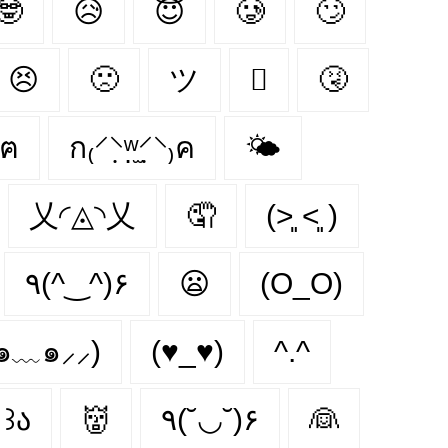
🤓
😥
😇
🥲
🙄
😣
🙁
ツ
🫩
🤧
•^ฅ
ก₍⸍⸌̣ʷ̣̫⸍̣⸌₎ค
🌤
乂◜◬◝乂
🤦
(˃͈ ˂͈ )
٩(^‿^)۶
😦
(O_O)
⸝๑﹏๑⸝⸝)
(♥_♥)
^.^
 ꒱ა
👹
٩(˘◡˘)۶
👰