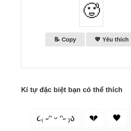
🥵
📝 Copy
💖 Yêu thích
Kí tự đặc biệt bạn có thể thích
૮₍ ˶ᵔ ᵕ ᵔ˶ ₎ა
💔
🖤