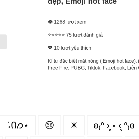
đẹp, Emoji hot face
👁 1268 lượt xem
⭐⭐⭐⭐⭐ 75 lượt đánh giá
💖
10
lượt yêu thích
Kí tự đặc biệt mặt nóng ( Emoji hot face
Free Fire, PUBG, Tiktok, Facebook, Liên Q
݁ ˖Ი𐑼⋆
😢
☀
ʚ₍ᐢ ›̥̥̥ ༝ ‹̥̥̥ ᐢ₎ɞ