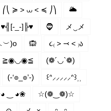
⎛⎝ ≽ > ⩊ < ≼ ⎠⎞
🌥
♥╣[-_-]╠♥
🧔‍
メ‿メ
︿︶)o
🙉
૮₍ ˃ ⤙ ˂ ₎ა
≧◉◡◉≦
(❁´◡`❁)
(-‘๏_๏’-)
꒰ᐢ⸝⸝⸝⸝⸝ᐢ꒱⸒⸒
◕ ‿ ◕❀
☆(❁‿❁)☆
﹏⊙
メ‿×
₍ᵔ.˛.ᵔ₎