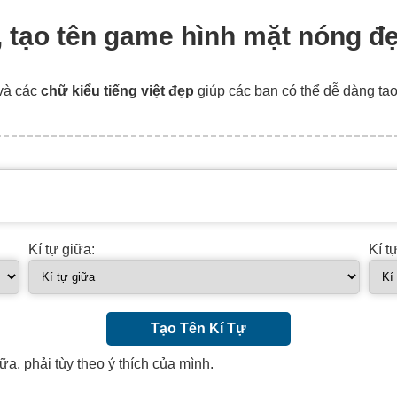
, tạo tên game hình mặt nóng đẹ
và các
chữ kiểu tiếng việt đẹp
giúp các bạn có thể dễ dàng tạ
Kí tự giữa:
Kí t
Tạo Tên Kí Tự
ữa, phải tùy theo ý thích của mình.