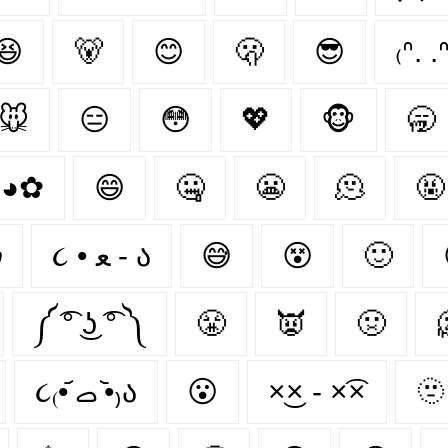
😆
🐻‍
😊
🫢
😎
₍ᐢ. .
🐭
😑
😳
💖
🐵
🥱
 ◕✿
😄
🤐
😬
🫠
🤬

૮ • ﻌ - ა⁩
😅
😵
🙂
༼ ͡° ͜ʖ ͡° ༽
😤
👿
🤢
૮₍•᷄ ࡇ •᷅₎ა
😮‍
×͜× - ×͡×
🫥