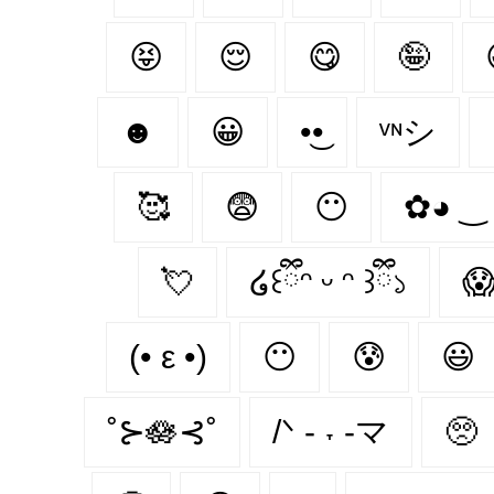
😝
😌
😋
🤪
☻
😀
•͜•
ᵛᶰシ
🥰
😨
😶‍
✿◕ ‿
💘
໒꒰ྀིᵔ ᵕ ᵔ ꒱ྀི১

(• ε •)
😶
😰
😃
˚⊱🪷⊰˚
/ᐠ - ˕ -マ
🥺