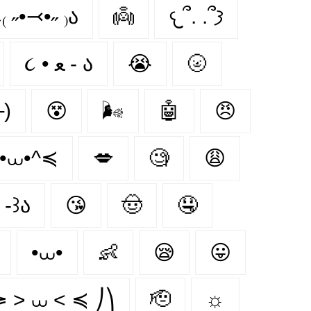
₍ ˶•⤙•˶ ₎ა
👼
𐔌՞. .՞𐦯
૮ • ﻌ - ა
😭
🌝
)
😵‍
🌬
🤖
😠
•⩊•^≼
💋
🧐
😩
 -꒱ა
😘
🤠
🤤
•⩊•
👶
😪
😛
≽ > ⩊ < ≼ ⎠⎞
🫡
☼