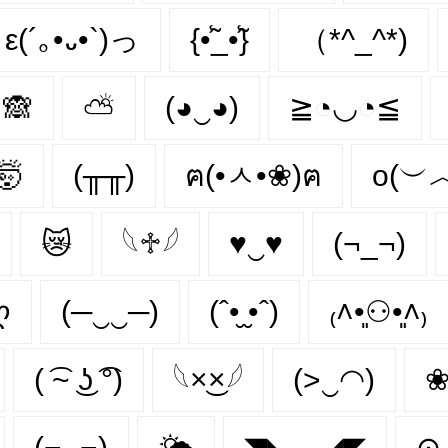
ε(´｡•᎑•`)っ
{•̃̾_•̃̾}
（*^_^*)
🙈
⛅
(◕‿◕)
≧◔◡◔≦
🤯
(╥╥)
ฅ(•ㅅ•❀)ฅ
o(︶
😿
𓆩♱𓆪
♥‿♥
(¬_¬)
ღ
(─‿‿─)
(ˆ•̮ ̮•ˆ)
₍˄•͈⚇•͈˄₎
( ͡~ ͜ʖ ͡°)
𓆩×͜×𓆪
(>‿◠)
❀
(¬‿¬)
🌤️
◥◣︿◢◤
⊙