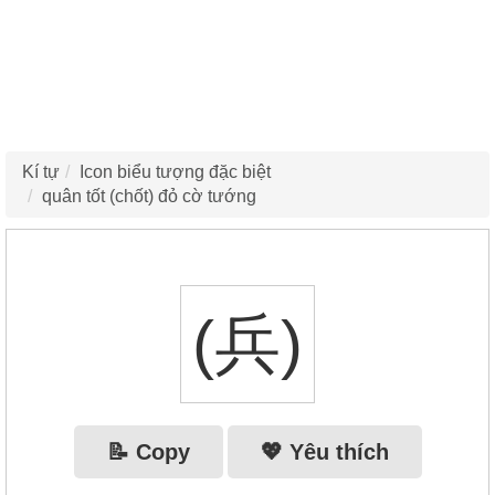
Kí tự
Icon biểu tượng đặc biệt
quân tốt (chốt) đỏ cờ tướng
(兵)
📝 Copy
💖 Yêu thích