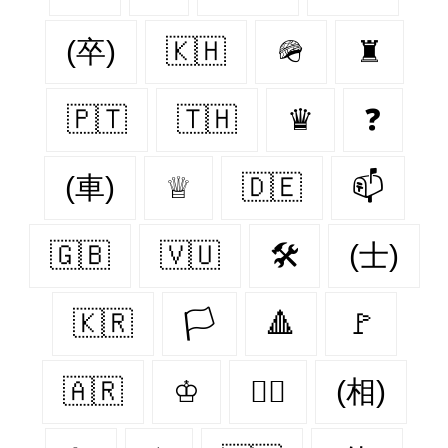
(卒)
🇰🇭
🪖
♜
🇵🇹
🇹🇭
♛
❓
(車)
♕
🇩🇪
📫
🇬🇧
🇻🇺
🛠
(士)
🇰🇷
🏳
🔺
🚩
🇦🇷
♔
🏴‍☠️
(相)