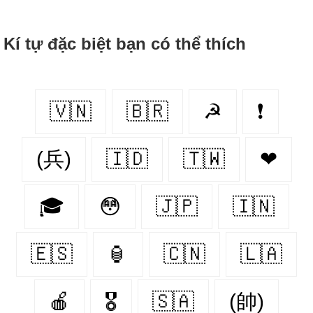
Kí tự đặc biệt bạn có thể thích
🇻🇳
🇧🇷
☭
❗
(兵)
🇮🇩
🇹🇼
❤
🎓
😳
🇯🇵
🇮🇳
🇪🇸
🏮
🇨🇳
🇱🇦
🍎
🎖
🇸🇦
(帥)