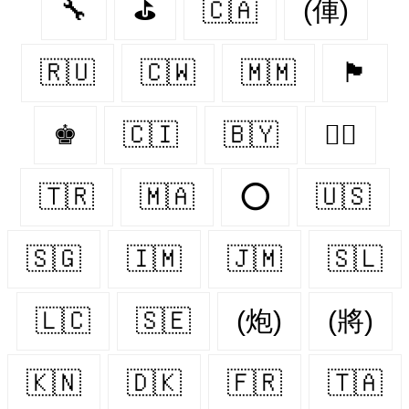
🔧
⛳
🇨🇦
(俥)
🇷🇺
🇨🇼
🇲🇲
🏴
♚
🇨🇮
🇧🇾
🏳️‍🌈
🇹🇷
🇲🇦
⭕
🇺🇸
🇸🇬
🇮🇲
🇯🇲
🇸🇱
🇱🇨
🇸🇪
(炮)
(將)
🇰🇳
🇩🇰
🇫🇷
🇹🇦