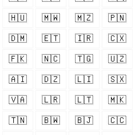
🇭🇺
🇲🇼
🇲🇿
🇵🇳
🇩🇲
🇪🇹
🇮🇷
🇨🇽
🇫🇰
🇳🇨
🇹🇬
🇺🇿
🇦🇮
🇩🇿
🇱🇮
🇸🇽
🇻🇦
🇱🇷
🇱🇹
🇲🇰
🇹🇳
🇧🇼
🇧🇯
🇨🇨