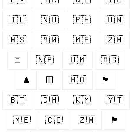
🇮🇱
🇳🇺
🇵🇭
🇺🇳
🇼🇸
🇦🇼
🇲🇵
🇿🇲
♖
🇳🇵
🇺🇲
🇦🇬
♟
🟥
🇲🇴
🏴󠁧󠁢󠁥󠁮󠁧󠁿
🇧🇹
🇬🇭
🇰🇲
🇾🇹
🇲🇪
🇨🇴
🇿🇼
🏴󠁧󠁢󠁳󠁣󠁴󠁿