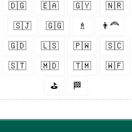
🇩🇬
🇪🇦
🇬🇾
🇳🇷
🇸🇯
🇬🇬
♗
👨‍🦰
🇬🇩
🇱🇸
🇵🇼
🇸🇨
🇸🇹
🇲🇩
🇹🇲
🇼🇫
⛳️
🏁