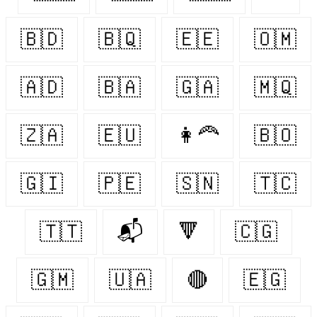
🇧🇩
🇧🇶
🇪🇪
🇴🇲
🇦🇩
🇧🇦
🇬🇦
🇲🇶
🇿🇦
🇪🇺
👩‍🦰
🇧🇴
🇬🇮
🇵🇪
🇸🇳
🇹🇨
🇹🇹
📬
🔻
🇨🇬
🇬🇲
🇺🇦
🔴
🇪🇬