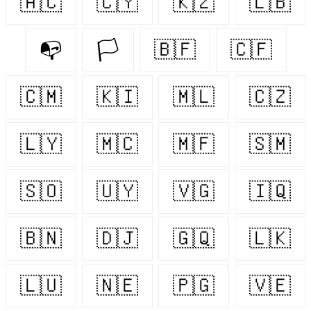
🇦🇨
🇨🇾
🇰🇿
🇱🇧
📭
🏳️‍
🇧🇫
🇨🇫
🇨🇲
🇰🇮
🇲🇱
🇨🇿
🇱🇾
🇲🇨
🇲🇫
🇸🇲
🇸🇴
🇺🇾
🇻🇬
🇮🇶
🇧🇳
🇩🇯
🇬🇶
🇱🇰
🇱🇺
🇳🇪
🇵🇬
🇻🇪