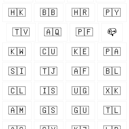
🇭🇰
🇧🇧
🇭🇷
🇵🇾
🇹🇻
🇦🇶
🇵🇫
📪
🇰🇼
🇨🇺
🇰🇪
🇵🇦
🇸🇮
🇹🇯
🇦🇫
🇧🇱
🇨🇱
🇮🇸
🇺🇬
🇽🇰
🇦🇲
🇬🇸
🇬🇺
🇹🇱