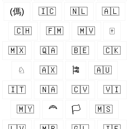
(傌)
🇮🇨
🇳🇱
🇦🇱
🇨🇭
🇫🇲
🇲🇻
🀄
🇲🇽
🇶🇦
🇧🇪
🇨🇰
♘
🇦🇽
🎏
🇦🇺
🇮🇹
🇳🇦
🇨🇻
🇻🇮
🇲🇾
🦰
🏳️
🇲🇸
🇱🇻
🇲🇷
🇬🇱
🇮🇪