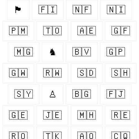
🏴󠁧󠁢󠁷󠁬󠁳󠁿
🇫🇮
🇳🇫
🇳🇮
🇵🇲
🇹🇴
🇦🇪
🇬🇫
🇲🇬
♞
🇧🇻
🇬🇵
🇬🇼
🇷🇼
🇸🇩
🇸🇭
🇸🇾
♙
🇧🇬
🇫🇯
🇬🇪
🇯🇪
🇲🇭
🇷🇪
🇷🇴
🇹🇰
🇦🇴
🇨🇶