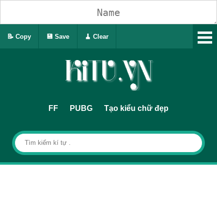
📝 Copy
💾 Save
🧹 Clear
FF
PUBG
Tạo kiểu chữ đẹp