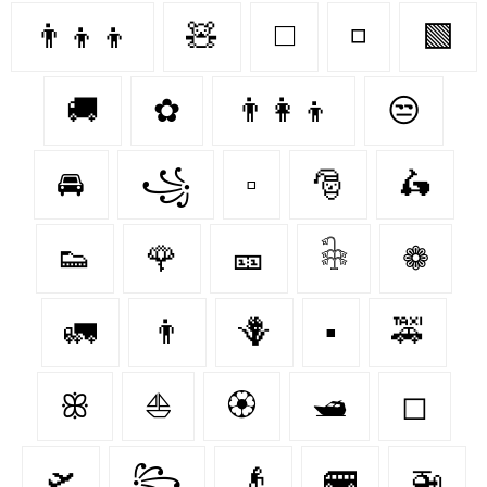
👨‍👦‍👦
🧸
◻️
◽
🟩
🚚
✿
👨‍👩‍👦
😒
🚘
꧁
▫
🎅
🛵
👟
🌹
🎫
𓇗
❁
🚛
👨
🪻
▪️
🚕
ꕥ
⛵
🏵
🛥
◻
🛫
꧂
👴
🚌
🚁