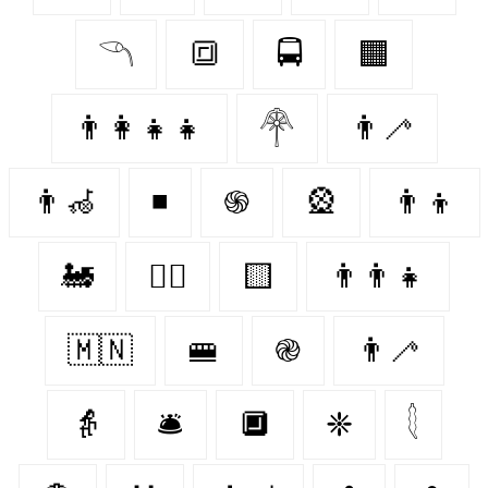
𓆹
🔳
🚍
🟧
👨‍👩‍👧‍👧
𓋇
👨‍🦯
👨‍🦽
◾
֍
🎡
👨‍👦
🚂
👩‍✈️
🟨
👨‍👨‍👧
🇲🇳
🚝
֎
👨‍🦯‍
👵
🛎
🔲
❈
𓇛