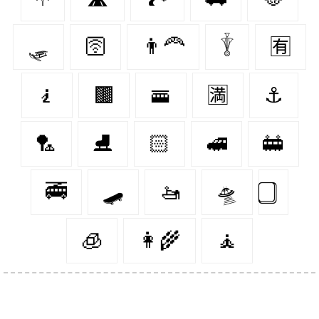
🛷
🛜
👨‍🦰
𓇊
🈶
🧎‍️
🟫
🚟
🈵
⚓️
🏸
⛸
🏻
🚅
🚋
🚎
🛹
🚤
🛸
🧊
👩‍🌾
🧘‍