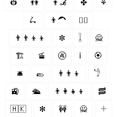
👷
👫
👨‍🦼
✤
⚘
🛴
👨‍🦱
👨‍✈️
👨‍👨‍👦‍👦
✼
𓆼
🙅
🏗
🚡
🚱
ℹ
🏵️
🛎️
🥿
👨‍👨‍👦
𓁙
🚉
🛳
👨‍👩‍👧‍👦
🥓
🇭🇰
✻
🚧
🙅‍
𓇬