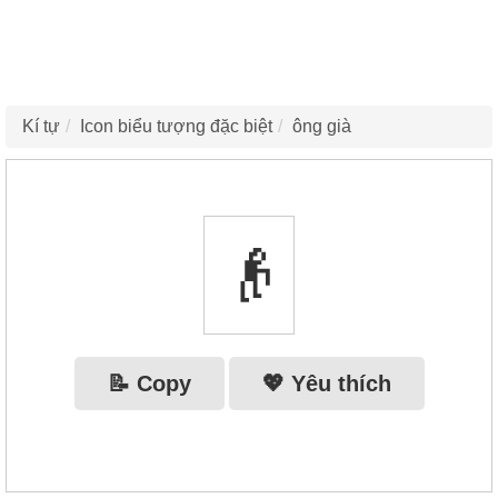
Kí tự
Icon biểu tượng đặc biệt
ông già
👴
📝 Copy
💖 Yêu thích