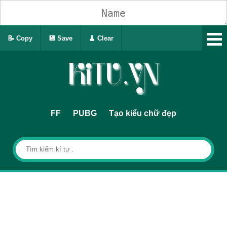
📝 Copy
💾 Save
🧹 Clear
FF
PUBG
Tạo kiểu chữ đẹp