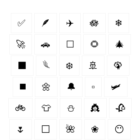
✅
🪶
✈️
🪷
❄
🚀
🚗
☐
🌻
🎄
⬛
𓆰
❄️
🚢
🦚
◼️
🌼
🔔
▫️
🛩
🚲
👕
⛄
👸
🥀
🌷
⬜
🌺
❀
😶