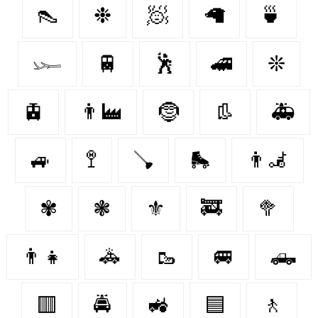
👠
❉
🧖
🦙
🍵
𓆱
🚆
🕺
🚄
❊
🚊
👨‍🏭
🤶
👢
🚑
🚙
🚏
🪠
🛼
👨‍🦼‍️
✾
❃
⚜️
🚒
🥦
👨‍👧
🚓
🥾
🚐
🛻
🟥
🚔
🚜
🟦
🚶‍