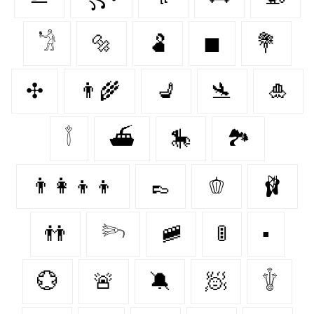
𓁋
🔩
🫃
◼
💐
✣
👨‍🌾
💺
🛬
🎍
𓇕
⛴
🎠
🏞️
👨‍👩‍👦‍👦
👞
🫑
🩰
👬
𓆸
🚞
🚦
▪
💮
🚨
🔕
🧖‍
𓇚