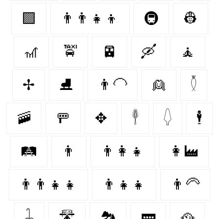
🟪
👨‍👨‍👧‍👦
🚇
👷‍
🎢
🚖
🚈
🛶
🧘
✢
⛸️
👨‍🦲
👱‍
𓇟
🚠
🚥
✥
𓇣
𓆭
🕴️
🛤
👨‍
👨‍👩‍👧
👩‍🏭
👨‍👨‍👧‍👧
👨‍👧‍👧
👨‍🦳
𓇑
🛣
🏞
🚃
🥘