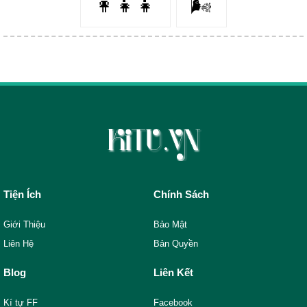
👩‍👧‍👧
🌬️
Tiện Ích
Chính Sách
Giới Thiệu
Bảo Mật
Liên Hệ
Bản Quyền
Blog
Liên Kết
Kí tự FF
Facebook