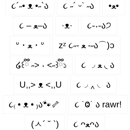
૮´˶• ᴥ •˶`ა
૮ ˶´ ᵕˋ ˶ა
•ﻌ•
૮ – ﻌ–ა
·ᴥ·
૮֊˕֊ა੭
zᶻ ૮˶- ﻌ -˶ა⌒)ᦱ
ᐡ・ﻌ・ᐡ
໒꒰ྀི ˶> ˕ <˶꒱ྀི১
૮ ◞ ﻌ ◟ ა
U,,> ᴥ <,,U
૮◞ ‸ ◟ ა
૮₍ • ᴥ • ₎ა🐾🦴
૮ ˙Ⱉ˙ ა rawr!
(ㅅ´ ˘ `)
૮ ᴖﻌᴖა