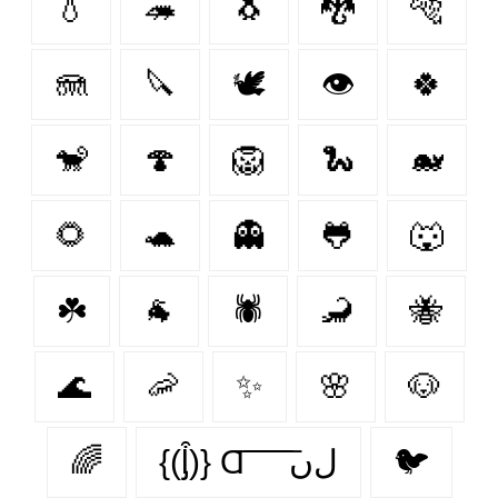
💧
🦔
🐧
🐉
🐅
🪼
🔪
🕊️
👁
🍀
🐒
🍄
🦁
🐍
🐋
🌻
🐢
👻
🐸
🐺
☘️
🐐
🕷
🦂
🐝
🌊
🦐
✨
🌸
🐶
🌈
{(ᶅ͒)} Ɑ͞ ͞ ͞ ͞ ͞ ﻝﮞ
🐦‍