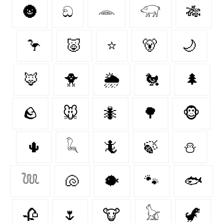
🌚
ඞ
𓂎
𓃟
🎋
🦩
🐷
⭐
🐻‍
🌙
🦊
🐥
🌦️
🐔
🌲
🪨
🐭
🐜
🌳
🐵
🌵
𓆗
🦎
🍃
⛄
𓆙
🐚
🐡
🐾
🐟
🥀
🌷
🐮
𓃠
🦖