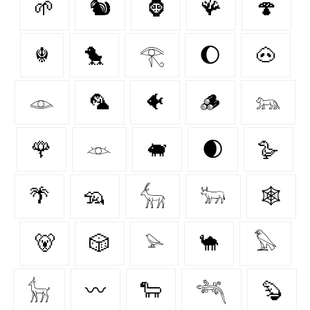
🌱
🐿
🦍
🪸
🍄‍
☬
🐤
𓂀
🌔
🐽
𓁼
🦜
🐠
🪵
𓃬
🌹
𓁺
🐖
🌒
🪿
🌴
🦡
𓃲
𓃽
🕸️
🐻
🎲
𓅫
🐪
𓅃
𓃴
〰️
🐑
𓆈
🦫