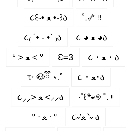
૮꒰˵• ﻌ •˵꒱ა
˚.🦴 ᵎᵎ
૮₍ ´• ˕ •` ₎ა
૮ ◕ ﻌ ◕ა
ᐡ > ﻌ < ᐡ
Ɛ=3
૮・ﻌ・ა
✨ 🐶ྀི ⋆.˚
૮ ･ ﻌ･ა
૮⸝⸝> ﻌ <⸝⸝ა
‧˚꒰🐾୭ ˚. ᵎᵎ
૮˶′ﻌ ‵˶ ა
ᐡ ᐧ ﻌ ᐧ ᐡ