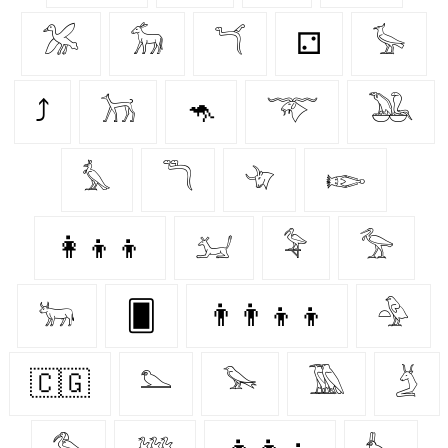
𓅮
𓃘
𓆔
⚁
𓅚
⤴
𓃡
🦘
𓄅
𓅒
𓅘
𓆕
𓄀
𓆢
👩‍👦‍👦
𓃫
𓅝
𓅡
𓃒
🂠
👨‍👨‍👦‍👦
𓅲
🇨🇬
𓅌
𓅨
𓅀
𓄄