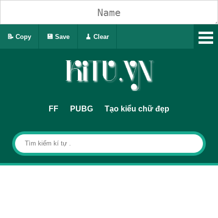
📝 Copy
💾 Save
🧹 Clear
FF
PUBG
Tạo kiểu chữ đẹp