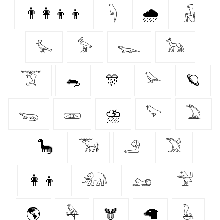
👨‍👩‍👦‍👦
𓆐
🌧️
𓃻
𓅙
𓅞
𓆊
𓃥
𓄆
🐀
🎊
𓅪
🪐
𓆌
𓁽
⛈️
𓅍
𓅐
🦕
𓃞
𓄂
𓅑
👩‍👦
𓃰
𓃭
𓅴
🌎
𓅆
🫎
🦙
𓆘