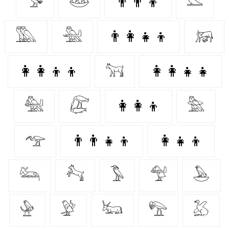
𓅜
𓅸
👨‍👨‍👦
𓅏
𓅔
𓅖
👨‍👩‍👧‍👦
𓃖
👩‍👩‍👦‍👦
𓃙
👩‍👩‍👧‍👧
𓅕
𓅻
👩‍👩‍👦
𓅗
𓅠
👨‍👨‍👧‍👦
👩‍👧‍👦
𓃛
𓃚
𓅣
𓅵
𓅅
𓅈
𓅶
𓃜
𓅟
𓅷