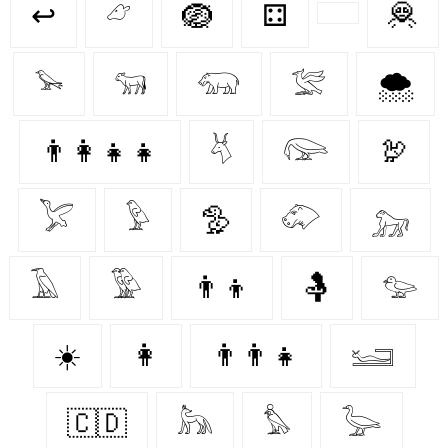
↩
𓃿
🪺
⚃
🦧
𓅩
𓃔
𓃯
𓅛
🌨️
👨‍👩‍👧‍👧
𓄃
𓅼
🦃
𓅯
𓅱
🦤
𓄁
𓃷
𓄿
𓅳
👨‍👦
🤱
𓅰
☀️
👩‍
👨‍👨‍👧
𓆒
🇨🇩
𓃦
𓅊
𓅬