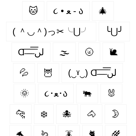
🐱
૮ • ﻌ - ა
🎄
( ＾◡＾)っ✂╰⋃╯
╰⋃╯
Ɑ͞ ̶͞ ̶͞ ̶͞ لں͞
🌫️
🌝
🐌
💦
🦉
(‿ˠ‿) Ɑ͞ ̶͞ ̶͞ ̶͞ لں͞
🌞
૮･ﻌ･ა
🐃
🐰
🐆
❄️
🐙
🐴
🌛
🐬
🪱
🪳
🐈
🌾