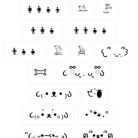
👩‍👩‍👧‍👦
𓅎
𓅤
👨‍👩‍👧
👨‍👨‍👧‍👧
👨‍👧‍👧
𓅁
𓅉
𐔌՞ ܸ.ˬ.ܸ՞𐦯
𐂯
૮ ྀིᴗ͈ . ᴗ͈ ྀིა
૮₍ • ᴥ • ₎ა
੯·̀͡⬮
૮₍｡•̀ ﻌ •́｡₎ა
⋆˚🐾˖°
"૮₍ ˶•⤙•˶ ₎ა
ฅ՞•ﻌ•՞ฅ