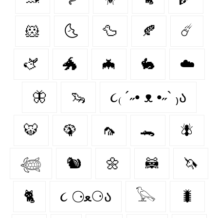
🐹
🌜
🦆
🍂
☄️
🫏
🐲
🦇
🐇
☁️
🦋
🦦
૮₍ ´˶• ᴥ •˶` ₎ა
🐯
🦚
🦟
🐊
🪰
𓆉
🐿️
🌼
🦝
🦄
🐈‍
૮ ⚆ﻌ⚆ა
𓅂
🐛