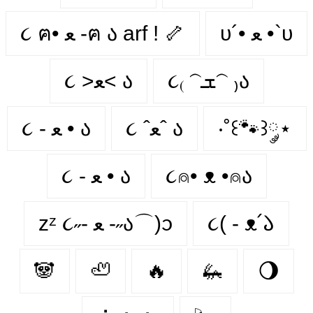
υ´• ﻌ •`υ
૮ ฅ• ﻌ -ฅ ა arf ! 🦴
૮₍ 𝁽ܫ𝁽 ₎ა
૮ >ﻌ< ა
૮ - ﻌ • ა⁩
૮ ˆﻌˆ ა
‧˚꒰🐾꒱༘⋆
૮ - ﻌ • ა
૮⍝• ᴥ •⍝ა
zᶻ ૮˶- ﻌ -˶ა⌒)ᦱ
૮( - ᴥ՛𑁬
🐼
🦥
🔥
🦗
🌖