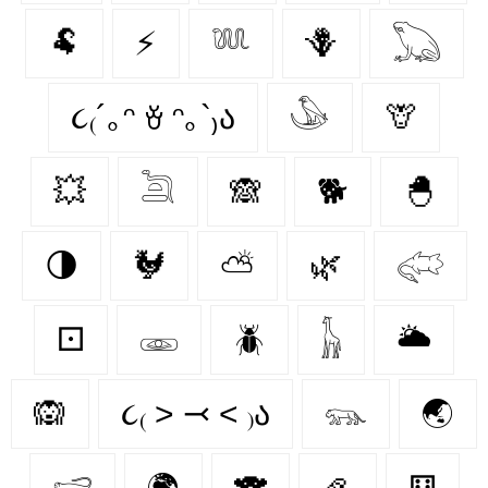
🐏
⚡
𓆚
🪻
𓆏
૮₍´｡ᵔ ꈊ ᵔ｡`₎ა
𓅇
🦒
💥
𓆖
🙈
🐕
🐣
🌗
🐓
⛅
🌿
𓅾
⚀
𓁾
🪲
𓃱
🌥️
🙉
૮₍ ˃ ⤙ ˂ ₎ა
𓃮
🌏
𓃸
🌍
🐨
🦪
⚅