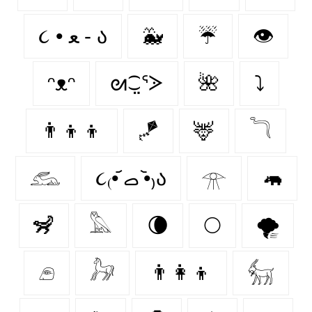
૮ • ﻌ - ა⁩
🐳
☔
👁️
ᵔᴥᵔ
ᘛ⁐̤ᕐᐷ
🌺
⤵
👨‍👦‍👦
🪁
🦌
𓆓
𓃹
૮₍•᷄ ࡇ •᷅₎ა
𓁿
🦛
🦨
𓅓
🌘
🌕
🌪️
𓂉
𓃗
👨‍👩‍👦
𓃶