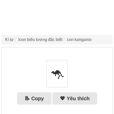
Kí tự
Icon biểu tượng đặc biệt
con kangaroo
🦘
📝 Copy
💖 Yêu thích