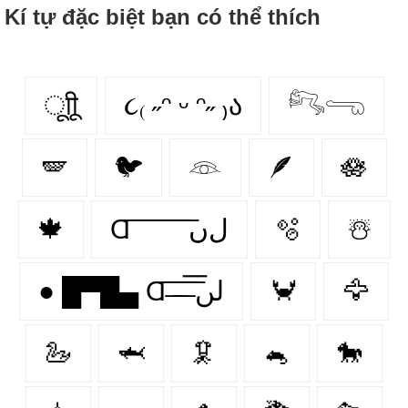
Kí tự đặc biệt bạn có thể thích
ूाीू
૮₍ ˶ᵔ ᵕ ᵔ˶ ₎ა
𓀐𓂸
🪽
🐦
𓁻
🪶
🪷
🍁
Ɑ͞ ͞ ͞ ͞ ͞ ͞ ͞ ͞ لﮞ
🫧
☃️
● █▀█▄ Ɑ͞ ̶͞ ̶͞ ̶͞ لں͞
🦀
🦅
🦢
🦈
🦑
🐁
🐎