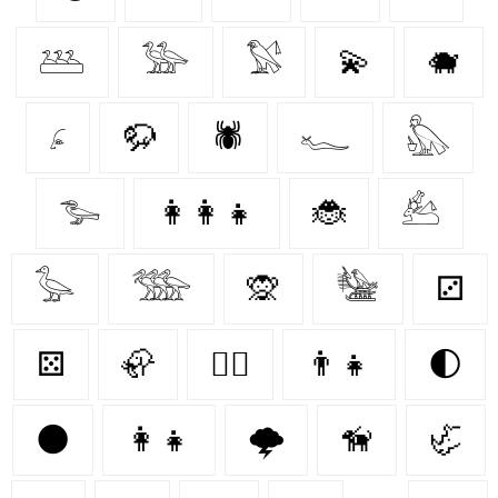
𓅹
𓅺
𓅄
💫
🐗
𓂊
🦬
🕷️
𓆑
𓅽
𓅧
👩‍👩‍👧
🐞
𓃕
𓅭
𓅢
🙊
𓅋
⚂
⚄
🦣
🐕‍🦺
👨‍👧
🌓
🌑
👩‍👧
🌩️
🦮
🦏