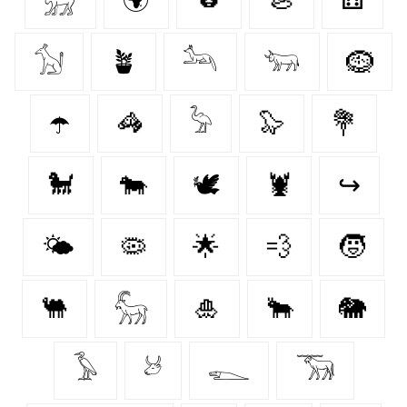
𓃩
🪴
𓃢
𓃓
🪹
☂️
🦓
𓅦
🦭
💐
🐩
🐄
🕊
🦞
↪
🌤️
🦠
🌟
💨
🧒
🐫
𓃵
🎍
🐂
🐘
𓅥
𓃾
𓆍
𓃝