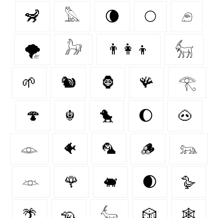
🦨
𓅓
🌘
🌕
𓂉
🌪️
𓃗
👨‍👩‍👦
𓃶
🌱
🐿
🦍
🪸
𓂀
🍄‍
☬
🐤
🌔
🐽
𓁼
🐠
🦜
🪵
𓃬
𓁺
🌹
🐖
🌒
🪿
🌴
🦡
𓃲
🎲
🕸️