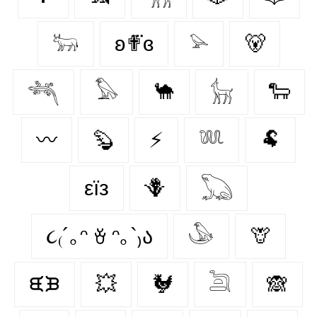
𓃽
ʚ✟⃛ɞ
𓅫
🐻
𓆈
𓅃
🐪
𓃴
🐑
〰️
🦫
⚡
𓆚
🐏
εїз
🪻
𓆏
૮₍´｡ᵔ ꈊ ᵔ｡`₎ა
𓅇
🦒
ᙙᙖ
💥
🐓
𓆖
🙈