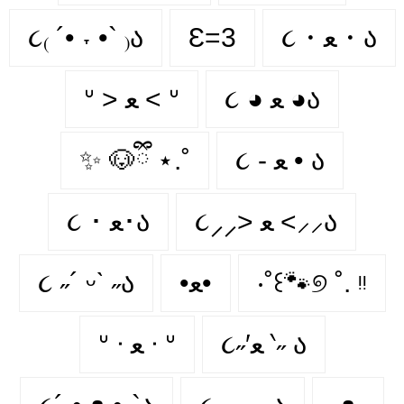
૮₍ ´• ˕ •` ₎ა
Ɛ=3
૮・ﻌ・ა
૮ ◕ ﻌ ◕ა
ᐡ > ﻌ < ᐡ
✨ 🐶ྀི ⋆.˚
૮ - ﻌ • ა⁩
૮⸝⸝> ﻌ <⸝⸝ა
૮ ･ ﻌ･ა
૮ ˶´ ᵕˋ ˶ა
•ﻌ•
‧˚꒰🐾୭ ˚. ᵎᵎ
૮˶′ﻌ ‵˶ ა
ᐡ ᐧ ﻌ ᐧ ᐡ