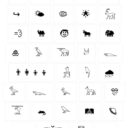
↪
🌤️
🦠
🌟
𓃵
💨
🐫
🧒
🐂
🐘
🎍
𓅥
𓃝
𓃾
𓆍
👨‍👩‍👦‍👦
𓃻
𓆐
🌧️
𓅞
𓆊
𓅙
𓃥
🎊
𓄆
🐀
𓅪
🛤️
🪐