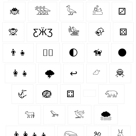
🐞
𓅢
𓅭
𓃕
⚂
🙊
ƸӜƷ
𓅋
🦣
⚄
👨‍👧
🐕‍🦺
🌓
🦮
🌑
👩‍👧
🌩️
↩
𓃿
🦧
🦏
🪺
⚃
𓃯
𓃔
𓅩
𓅛
🌨️
👨‍👩‍👧‍👧
𓅼
🦃
𓄃