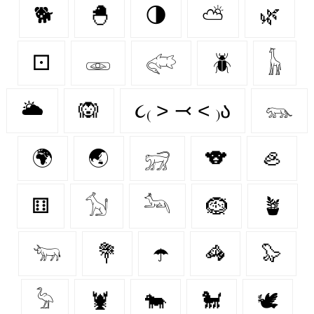
🐕
🐣
🌗
⛅
🌿
⚀
𓁾
𓅾
🪲
𓃱
🌥️
🙉
૮₍ ˃ ⤙ ˂ ₎ა
𓃮
🌍
🌏
𓃸
🐨
🦪
⚅
𓃩
𓃢
🪹
🪴
𓃓
💐
☂️
🦓
🦭
𓅦
🦞
🐄
🐩
🕊