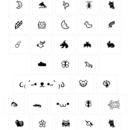
🌛
🐬
🪱
🪳
🐈
🌾
🐹
🌜
🦆
🍂
☄️
🫏
🐲
🦇
🐇
☁️
🦋
🦦
૮₍ ´˶• ᴥ •˶` ₎ა
🐯
🦚
🦟
🐊
•⩊•
🪰
𓆉
🐿️
🌼
🦝
🦄
🐈‍