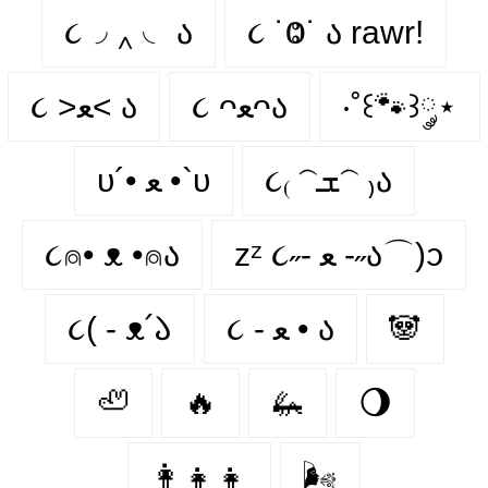
૮◞ ‸ ◟ ა
૮ ˙Ⱉ˙ ა rawr!
૮ >ﻌ< ა
૮ ᴖﻌᴖა
‧˚꒰🐾꒱༘⋆
૮₍ 𝁽ܫ𝁽 ₎ა
υ´• ﻌ •`υ
૮⍝• ᴥ •⍝ა
zᶻ ૮˶- ﻌ -˶ა⌒)ᦱ
૮( - ᴥ՛𑁬
૮ - ﻌ • ა
🐼
🦥
🔥
🦗
🌖
👩‍👧‍👧
🌬️