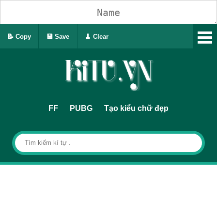
📝 Copy
💾 Save
🧹 Clear
FF
PUBG
Tạo kiểu chữ đẹp