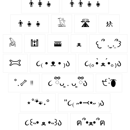
👨‍👩‍👧
👨‍👨‍👧‍👧
👨‍👧‍👧
𓅁
🛣
🚸
𓅉
🕍
🚟
ﻌ
𐔌՞ ܸ.ˬ.ܸ՞𐦯
𐂯
૮₍ • ᴥ • ₎ა
૮₍｡•̀ ﻌ •́｡₎ა
˚.🦴 ᵎᵎ
૮ ྀིᴗ͈ . ᴗ͈ ྀིა
੯·̀͡⬮
⋆˚🐾˖°
"૮₍ ˶•⤙•˶ ₎ა
ฅ՞•ﻌ•՞ฅ
૮꒰˵• ﻌ •˵꒱ა