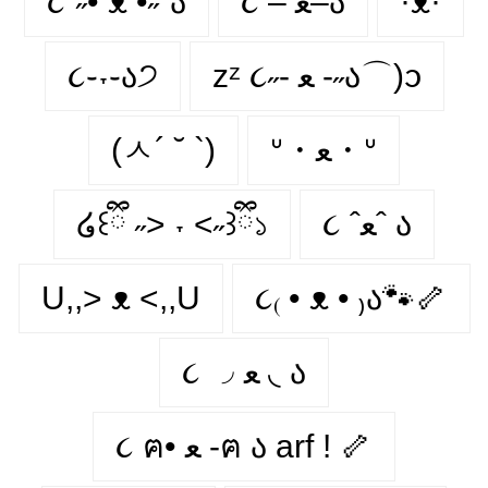
૮´˶• ᴥ •˶`ა
૮ – ﻌ–ა
·ᴥ·
૮֊˕֊ა੭
zᶻ ૮˶- ﻌ -˶ა⌒)ᦱ
(ㅅ´ ˘ `)
ᐡ・ﻌ・ᐡ
໒꒰ྀི ˶> ˕ <˶꒱ྀི১
૮ ˆﻌˆ ა
U,,> ᴥ <,,U
૮₍ • ᴥ • ₎ა🐾🦴
૮ ◞ ﻌ ◟ ა
૮ ฅ• ﻌ -ฅ ა arf ! 🦴