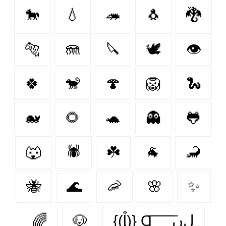
🐎
💧
🦔
🐧
🐉
🐅
🪼
🔪
🕊️
👁
🍀
🐒
🍄
🦁
🐍
🐋
🌻
🐢
👻
🐸
🐺
🕷
☘️
🐐
🦂
🐝
🌊
🦐
🌸
✨
🌈
🐶
{(ᶅ͒)} Ɑ͞ ͞ ͞ ͞ ͞ ﻝﮞ