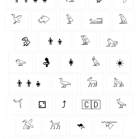
𓅯
𓄁
𓅱
𓆒
𓄿
🦤
👨‍👦
𓅳
𓃷
𓅰
🤱
👩‍
𓅊
☀️
👨‍👨‍👧
𓅬
𓃘
𓃦
𓆔
⚁
⤴
🇨🇩
𓅚
𓅮
𓃡
🦘
𓄅