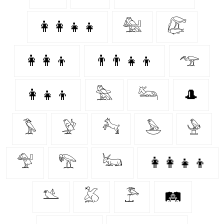
👩‍👩‍👧‍👧
𓅕
𓅻
👩‍👩‍👦
👨‍👨‍👧‍👦
𓅠
👩‍👧‍👦
𓅗
𓃛
🎩
𓅣
𓅶
𓃚
𓅅
𓅈
𓅵
𓅟
𓃜
👩‍👩‍👧‍👦
𓅎
𓅷
𓅤
🛤