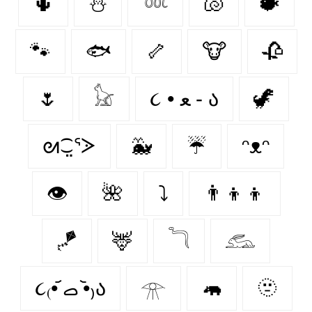
🌵
⛄
𓆙
🐚
🐡
🐾
🐟
🦴
🐮
🥀
🌷
𓃠
૮ • ﻌ - ა⁩
🦖
ᘛ⁐̤ᕐᐷ
🐳
☔
ᵔᴥᵔ
👁️
🌺
⤵
👨‍👦‍👦
🪁
🦌
𓆓
𓃹
૮₍•᷄ ࡇ •᷅₎ა
𓁿
🦛
🫥