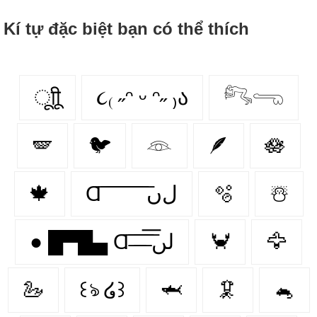
Kí tự đặc biệt bạn có thể thích
ूाीू
૮₍ ˶ᵔ ᵕ ᵔ˶ ₎ა
𓀐𓂸
🪽
🐦
𓁻
🪶
🪷
🍁
Ɑ͞ ͞ ͞ ͞ ͞ ͞ ͞ ͞ لﮞ
🫧
☃️
● █▀█▄ Ɑ͞ ̶͞ ̶͞ ̶͞ لں͞
🦀
🦅
🦢
꒰ঌ ໒꒱
🦈
🦑
🐁