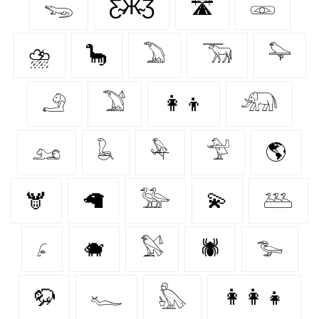
𓆌
Ƹ̴Ӂ̴Ʒ
🛣️
𓁽
⛈️
🦕
𓅐
𓃞
𓅍
𓄂
𓅑
👩‍👦
𓃰
𓃭
𓆘
𓅆
𓅴
🌎
🫎
🦙
𓅺
💫
𓅹
𓂊
🐗
𓅄
🕷️
𓅧
🦬
𓆑
𓅽
👩‍👩‍👧