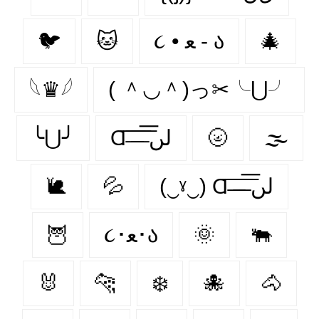
🐦‍
🐱
૮ • ﻌ - ა
🎄
𓆩♛𓆪
( ＾◡＾)っ✂╰⋃╯
╰⋃╯
Ɑ͞ ̶͞ ̶͞ ̶͞ لں͞
🌝
🌫️
🐌
💦
(‿ˠ‿) Ɑ͞ ̶͞ ̶͞ ̶͞ لں͞
🦉
૮･ﻌ･ა
🌞
🐃
🐰
🐆
❄️
🐙
🐴