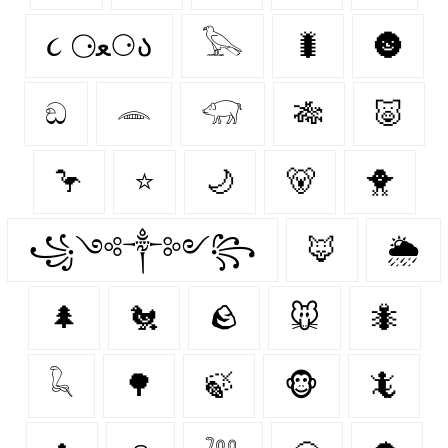
૮ ⚆ﻌ⚆ა
𓅂
🐛
🌚
ඞ
𓂎
𓃟
🎋
🐷
🦩
⭐
🌙
🐻‍
🐥
꧁༺༒༻꧂
🦊
🌦️
🌲
🐔
🪨
🐭
🐜
𓆗
🌳
🍃
🐵
🦎