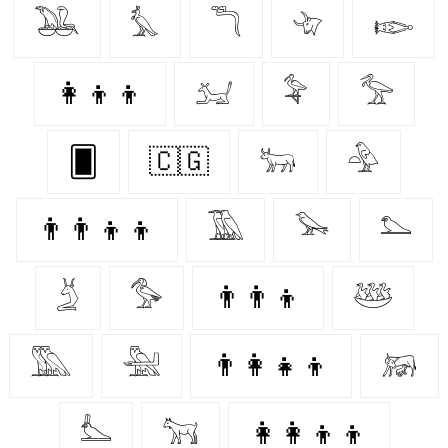
𓅒
𓅘
𓆕
𓄀
𓆢
👩‍👦‍👦
𓃫
𓅝
𓅡
🂠
🇨🇬
𓃒
𓅲
👨‍👨‍👦‍👦
𓅀
𓅨
𓅌
𓄄
𓅜
👨‍👨‍👦
𓅸
𓅔
𓅖
👨‍👩‍👧‍👦
𓃖
𓅏
𓃙
👩‍👩‍👦‍👦