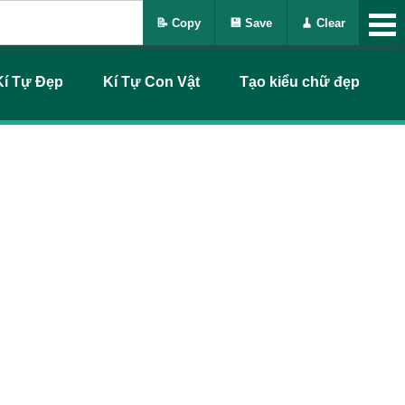
📝 Copy
💾 Save
🧹 Clear
Kí Tự Đẹp
Kí Tự Con Vật
Tạo kiểu chữ đẹp