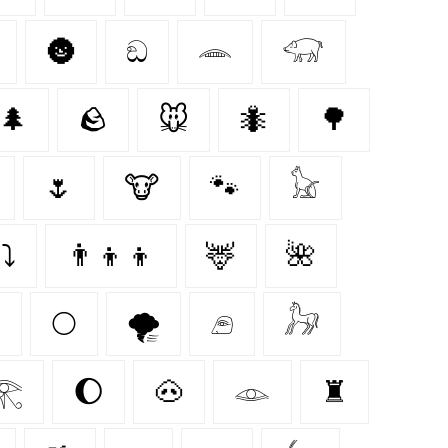
🌚
ඞ
𓂎
𓃟
🌲
🪨
🐭
🐜
🌳
🌷
🐮
🐾
𓃠
⤵
👨‍👦‍👦
🦌
🌺

🌕
🌪️
𓂉
𓃗
𓂀
🌔
🐽
𓁼
♜