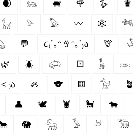
🌒
𓃬
🐖
🌹
🪿
♛
𓃴
𓅫
𓅃
〰️
🕸️


💬
૮₍´｡ᵔ ꈊ ᵔ｡`₎ა
🦒

🌿
🪲
𓅾
⚀
𓃱
𓁾
 ˂ ₎ა
🦪
🐨
⚅
𓃩

👤
🕊
🦞
🐩
🐄
🐂
🐘
𓃵
𓅥
𓃾
𓃝