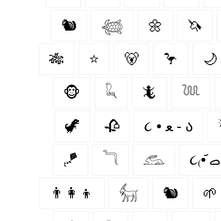
🐿️
𓆉
🌼
🦄
🎋
⭐
🐻‍
🦩
🌙
🐵
𓆗
🦎
𓆙
🦖
🥀
૮ • ﻌ - ა⁩
🪁
𓆓
𓃹
👨‍👩‍👦
𓃶
🐿
🌱