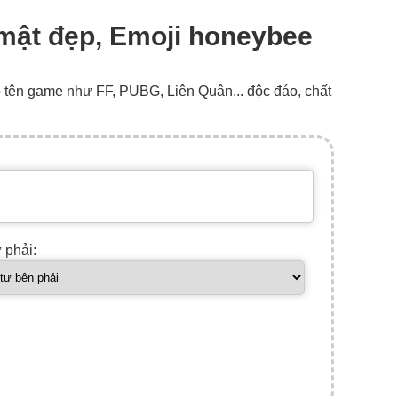
 mật đẹp, Emoji honeybee
o tên game như FF, PUBG, Liên Quân... độc đáo, chất
ự phải: