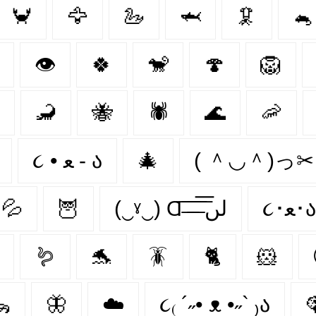
🦀
🦅
🦢
🦈
🦑
🐁
👁
🍀
🐒
🍄
🦁
🦂
🐝
🕷
🌊
🦐
૮ • ﻌ - ა
🎄
( ＾◡＾)っ
💦
🦉
(‿ˠ‿) Ɑ͞ ̶͞ ̶͞ ̶͞ لں͞
૮･ﻌ･ა
🪱
🐬
🪳
🐈
🐹

🦋
☁️
૮₍ ´˶• ᴥ •˶` ₎ა
