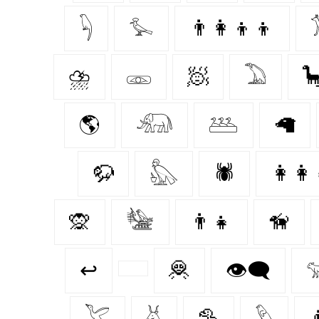
𓆐
𓅙
👨‍👩‍👦‍👦
⛈️
𓁽
🧖‍
𓅐

🌎
𓃰
𓅹
🦙
🦬
𓅽
🕷️
👩‍👩‍
🙊
𓅋
👨‍👧
🦮
↩
🦧
👁️‍🗨️

𓅯
𓄃
🦤
𓅱
