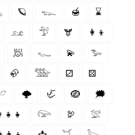

🪐
𓆊
🍯
⌛
𓃭
𓅴
🫎
👩‍👦
🧖
𓆑
💫
𓅧
🦣
𓅢
⚂
⚄
𓃿
🌩️
🦏
🪺
🗯
‍👧‍👧
𓅼
🦃
𓅛
‍👨‍👧
📩
𓆔
𓅬