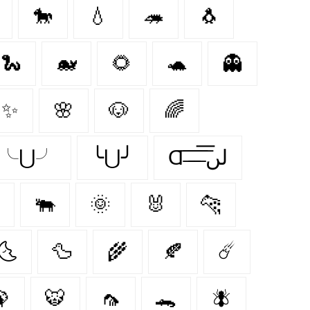
🐎
💧
🦔
🐧
🐍
🐋
🌻
🐢
👻
✨
🌸
🐶
🌈
✂╰⋃╯
╰⋃╯
Ɑ͞ ̶͞ ̶͞ ̶͞ لں͞
🐃
🌞
🐰
🐆
🌜
🦆
🌾
🍂
☄️

🐯
🦟
🐊
🪰