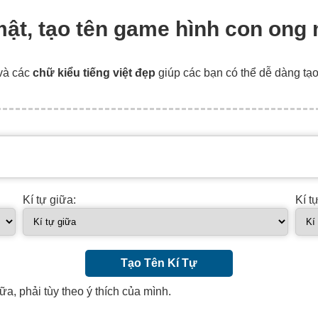
 mật, tạo tên game hình con ong
và các
chữ kiểu tiếng việt đẹp
giúp các bạn có thể dễ dàng tạ
Kí tự giữa:
Kí t
Tạo Tên Kí Tự
ữa, phải tùy theo ý thích của mình.