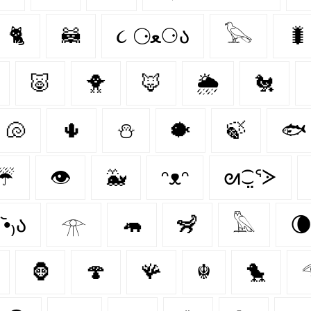
🐈‍
🦝
૮ ⚆ﻌ⚆ა
𓅂
🐛
🐷
🐥
🦊
🌦️
🐔
🐚
🌵
⛄
🐡
🍃
🐟
☔
👁️
🐳
ᵔᴥᵔ
ᘛ⁐̤ᕐᐷ
૮₍•᷄ ࡇ •᷅₎ა
𓁿
🦛
🦨
𓅓

🦍
🍄‍
🪸
☬
🐤