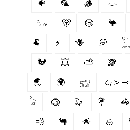
🐠
🦜
🪵
𓁺
𓃽
🐻
🎲
🐪
🐏
⚡
🪻
💭

🐓
💥
⛅
🙈
🌏
🌍
𓃸
૮₍ ˃ ⤙
𓅦
🪹
🦭
💐
🦓
💨
🐫
🌟
🎍