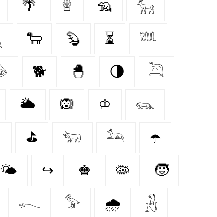
🌴
♕
🦡
𓃲

🐑
🦫
⏳
𓆚

🐕
🐣
🌗
𓆖
🌥️
🙉
♔
𓃮

⛳
𓃓
𓃢
☂️
🌤️
↪
♚
🦠
🧒
𓆍
𓅞
🌧️
𓃻