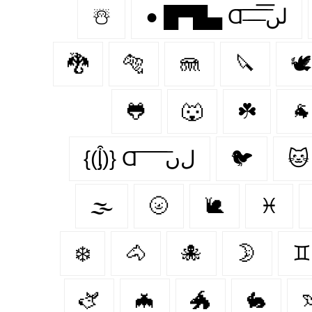
☃️
● █▀█▄ Ɑ͞ ̶͞ ̶͞ ̶͞ لں͞
🐉
🐅
🪼
🔪
🕊️
🐸
🐺
☘️
🐐
{(ᶅ͒)} Ɑ͞ ͞ ͞ ͞ ͞ ﻝﮞ
🐦‍
🐱
🌫️
🌝
🐌
♓
❄️
🐴
🐙
🌛
♊
🫏
🦇
🐲
🐇
