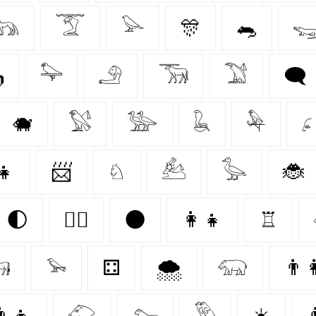
𓃥
𓄆
𓅪
🎊
🐀


𓅍
𓄂
𓃞
𓅑
🗨
🐗
𓅄
𓅺
𓆘
𓅆
𓂊
👧
📨
♘
𓃕
𓅭
🐞
🌓
🐕‍🦺
🌑
👩‍👧
♖

𓅩
⚃
🌨️
𓃯
👨‍
‍👦
𓄁
𓃷
𓅳
☀️
