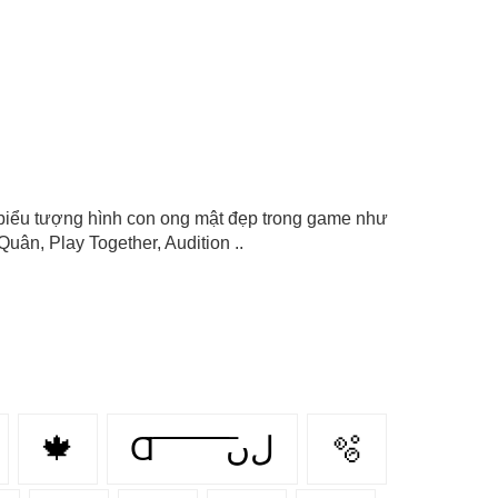
on biểu tượng hình con ong mật đẹp trong game như
uân, Play Together, Audition ..
🍁
Ɑ͞ ͞ ͞ ͞ ͞ ͞ ͞ ͞ لﮞ
🫧