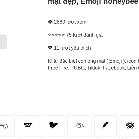
mật đẹp, Emoji honeybee
👁 2880 lượt xem
⭐⭐⭐⭐⭐ 75 lượt đánh giá
💖
11
lượt yêu thích
Kí tự đặc biệt con ong mật ( Emoji ), ic
Free Fire, PUBG, Tiktok, Facebook, Liên Q
𓂸
🪽
🐦
𓁻
🪶
🪷