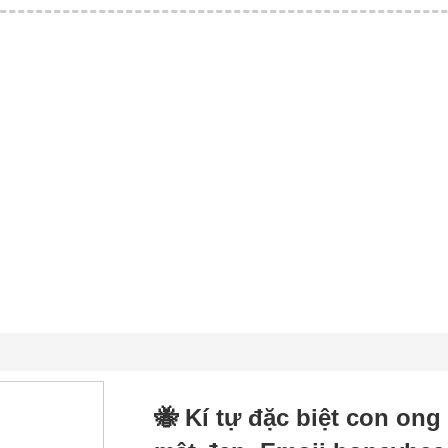
🐝 Kí tự đặc biệt con on