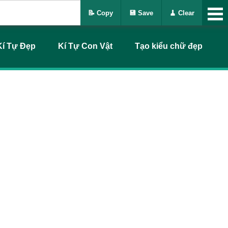
📝 Copy
💾 Save
🧹 Clear
Kí Tự Đẹp
Kí Tự Con Vật
Tạo kiểu chữ đẹp