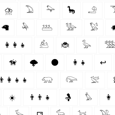
⛈️
𓅐
𓅍
🦕
𓄂
🦙
𓅆
𓅹
𓅺
𓅄

👩‍👩‍👧
𓃕
🐞
𓅭

🦮
🌩️
🌑
👩‍👧
↩
👨‍👩‍👧‍👧
𓃯
𓅼
𓅛
☀️
👨‍👨‍👧
🤱
𓅊
👩‍

𓅚
⚁
𓃘
𓃡
𓅒