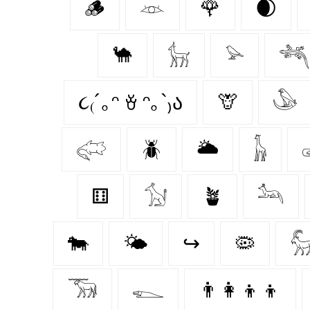
🪵
𓁺
🌹
🌒
🐪
𓃴
𓅫
𓆈
૮₍´｡ᵔ ꈊ ᵔ｡`₎ა
🦒
𓅇
𓅾
🪲
🌥️
𓃱
⚅
𓃩
🪴
𓃢
🐄
🌤️
↪
🦠

𓃝
𓆍
👨‍👩‍👦‍👦