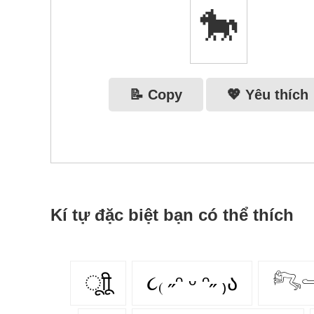
🐎
📝 Copy
💖 Yêu thích
Kí tự đặc biệt bạn có thể thích
ूाीू
૮₍ ˶ᵔ ᵕ ᵔ˶ ₎ა
𓀐