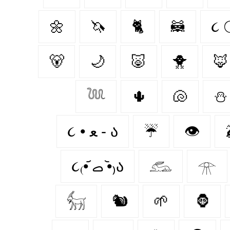
🌼
🦄
🐈‍
🦝
🐻‍
🌙
🐷
🐥
🦊
𓆙
🌵
🐚
⛄
૮ • ﻌ - ა⁩
☔
👁️
૮₍•᷄ ࡇ •᷅₎ა
𓃹
𓁿
𓃶
🐿
🌱
🦍