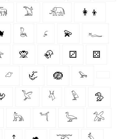
𓃞
𓅑
𓃰
👩‍👦

𓆘
𓂊
💫
𓆑

🙊
🦣
⚂
⚄
𓃿
🦏
🪺
𓅩
🦃
𓅯
𓄃
𓅱
🦤
𓃦
𓆔
𓅬
𓅮
⤴
🦘
𓄅
𓅘