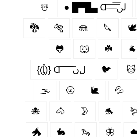
☃️
● █▀█▄ Ɑ͞ ̶͞ ̶͞ ̶͞ لں͞
🐉
🐅
🪼
🔪
🕊️
🐸
🐺
☘️
🐐
{(ᶅ͒)} Ɑ͞ ͞ ͞ ͞ ͞ ﻝﮞ
🐦‍
🐱
🌫️
🌝
🐌
💦
🐙
🐴
🌛
🐬

🐲
🐇
🦦
🦋
☁