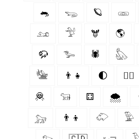
🐀
𓆌
🪐
𓁽
𓃭
𓅴
🫎
🌎
🦬
𓅧
🕷️
𓅽
𓅋
👨‍👧
🌓
🐕‍🦺
🦧
𓃔
⚃
🌨️
𓃷
👨‍👦
𓄁
𓅳
𓅰
🇨🇩
𓆒
