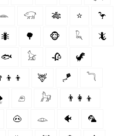
𓂎
𓃟
🎋
⭐
🦩
🐜
🌳
🐵
𓆗
🦎
🐟
𓃠
🥀
🦖
‍👦‍👦
🦌
🪁
𓆓
️
𓂉
𓃗
👨‍👩‍👦
🐽
𓁼
🐠
🦜