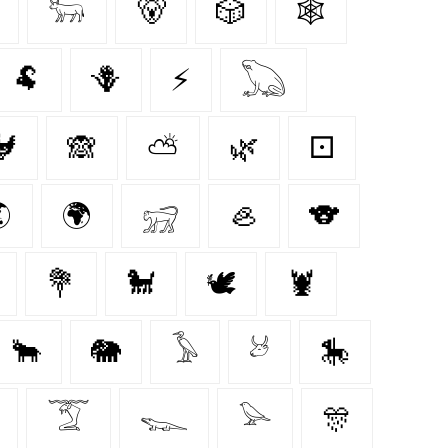
𓃽
🐻
🎲
🕸️
🐏
🪻
⚡
𓆏
🐓
🙈
⛅
🌿
⚀

🌍
𓃸
🦪
🐨
💐
🐩
🕊
🦞
🐂
🐘
𓅥
𓃾
🎠
𓄆
𓆊
𓅪
🎊