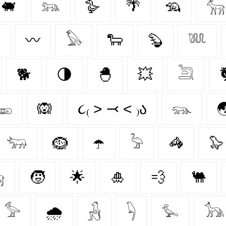
🐖
𓃬
🪿
🌴
🦡
𓃲
〰️
𓅃
🐑
🦫
𓆚
🐕
🌗
🐣
💥
𓆖
𓁾
🙉
૮₍ ˃ ⤙ ˂ ₎ა
𓃮

𓃓
🪹
☂️
𓅦
🦓
🦭

🧒
🌟
🎍
💨
🐫
𓅞
🌧️
𓃻
𓆐
𓅙
𓃥