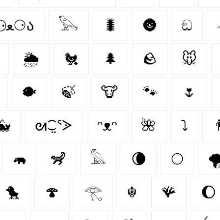
૮ ⚆ﻌ⚆ა
𓅂
🐛
🌚
ඞ
🌦️
🐔
🌲
🪨
🐭
🐡
🍃
🐮
🐾
🌷
🐳
ᘛ⁐̤ᕐᐷ
ᵔᴥᵔ
🌺
⤵

🦛
🦨
𓅓
🌘
🌕
🌪
🐤
🍄‍
𓂀
☬
🪸
🌔