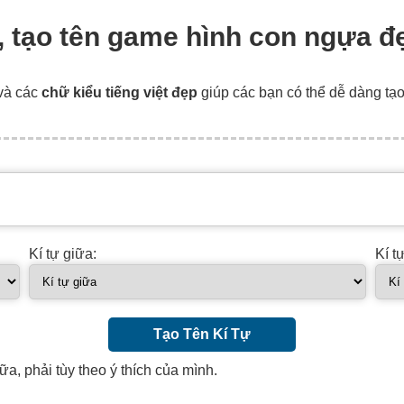
a, tạo tên game hình con ngựa đ
và các
chữ kiểu tiếng việt đẹp
giúp các bạn có thể dễ dàng tạ
Kí tự giữa:
Kí t
Tạo Tên Kí Tự
ữa, phải tùy theo ý thích của mình.