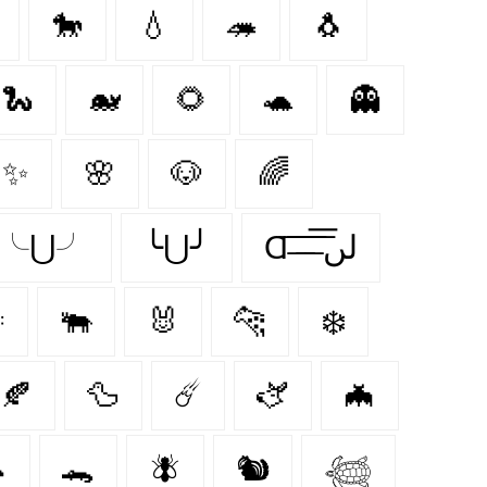
🐎
💧
🦔
🐧
🐍
🐋
🌻
🐢
👻
✨
🌸
🐶
🌈
✂╰⋃╯
╰⋃╯
Ɑ͞ ̶͞ ̶͞ ̶͞ لں͞

🐃
🐰
🐆
❄️
🍂
🦆
☄️
🫏
🦇

🐊
🪰
🐿️
𓆉