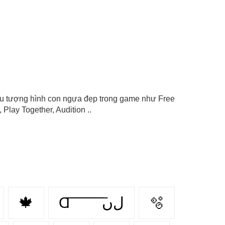
biểu tượng hình con ngựa đẹp trong game như Free
Play Together, Audition ..
🍁
Ɑ͞ ͞ ͞ ͞ ͞ ͞ ͞ ͞ لﮞ
🫧