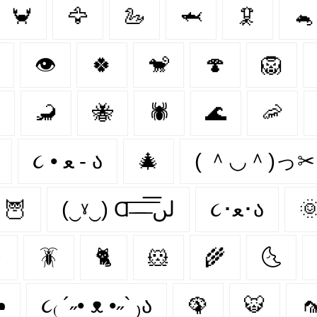
🦀
🦅
🦢
🦈
🦑
🐁
👁
🍀
🐒
🍄
🦁
🦂
🐝
🕷
🌊
🦐
૮ • ﻌ - ა
🎄
( ＾◡＾)っ
🦉
(‿ˠ‿) Ɑ͞ ̶͞ ̶͞ ̶͞ لں͞
૮･ﻌ･ა


🪳
🐈
🐹
🌾
🌜
️
૮₍ ´˶• ᴥ •˶` ₎ა
🦚
🐯
