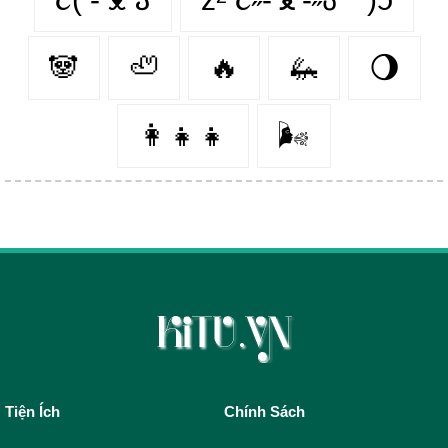
🐼
🦥
🔥
🦗
🌖
👩‍👧‍👧
🌬️
Tiện Ích
Chính Sách