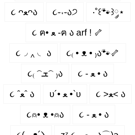
૮ ᴖﻌᴖა
૮֊˕֊ა੭
‧˚꒰🐾꒱༘⋆
૮ ฅ• ﻌ -ฅ ა arf ! 🦴
૮◞ ‸ ◟ ა
૮₍ • ᴥ • ₎ა🐾🦴
૮ - ﻌ • ა⁩
૮₍ 𝁽ܫ𝁽 ₎ა
૮ >ﻌ< ა
υ´• ﻌ •`υ
૮ ˆﻌˆ ა
૮⍝• ᴥ •⍝ა
૮ - ﻌ • ა
૮( - ᴥ՛𑁬
zᶻ ૮˶- ﻌ -˶ა⌒)ᦱ