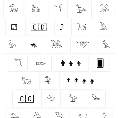
𓃘
𓃦
𓆔
𓅬
𓅮
⚁
🇨🇩
⤴
𓃡
𓄿
𓅚
🦘
𓅒
𓄅
𓅘
𓆕
𓆢
👩‍👦‍👦
🂠
𓃒
𓅝
👨‍👨‍👦‍👦
🇨🇬
𓄀
𓅡
𓅨
𓅌
𓅲
𓅀
𓃫
𓄄