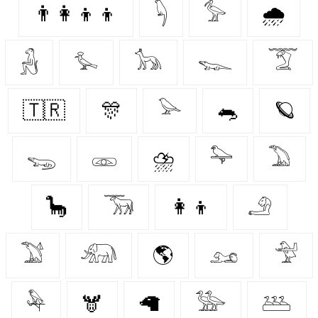
👨‍👩‍👦‍👦
𓆐
𓅞
🌧️
𓃻
𓅙
𓃥
𓆊
𓄆
🇹🇷
🎊
𓅪
🐀
🪐
𓆌
𓁽
⛈️
𓅍
𓅐
🦕
𓃞
👩‍👦
𓄂
𓅑
𓃰
🌎
𓃭
𓅴
𓅆
🫎
🦙
𓅺
𓅹