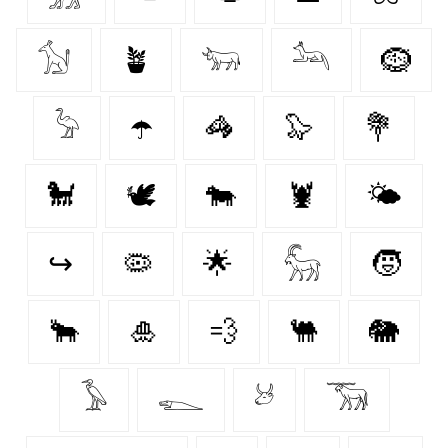
𓃩
🪴
𓃓
𓃢
🪹
𓅦
☂️
🦓
🦭
💐
🐩
🕊
🐄
🦞
🌤️
↪
🦠
🌟
𓃵
🧒
🐂
🎍
💨
🐫
🐘
𓅥
𓆍
𓃾
𓃝