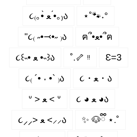
૮₍｡•̀ ﻌ •́｡₎ა
⋆˚🐾˖°
"૮₍ ˶•⤙•˶ ₎ა
ฅ՞•ﻌ•՞ฅ
૮꒰˵• ﻌ •˵꒱ა
˚.🦴 ᵎᵎ
Ɛ=3
૮₍ ´• ˕ •` ₎ა
૮・ﻌ・ა
૮ ◕ ﻌ ◕ა
ᐡ > ﻌ < ᐡ
૮⸝⸝> ﻌ <⸝⸝ა
✨ 🐶ྀི ⋆.˚