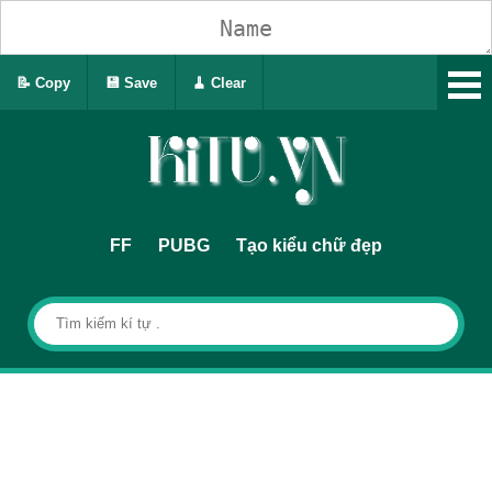
📝 Copy
💾 Save
🧹 Clear
FF
PUBG
Tạo kiểu chữ đẹp