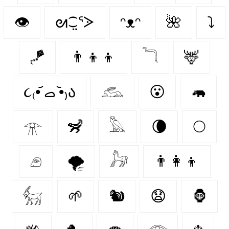
👁️
ᘛ⁐̤ᕐᐷ
ᵔᴥᵔ
🌺
⤵
🪁
👨‍👦‍👦
𓆓
🦌
૮₍•᷄ ࡇ •᷅₎ა
𓃹
😮‍
🦛
𓁿
🦨
𓅓
🌘
🌕
𓂉
🌪️
𓃗
👨‍👩‍👦
𓃶
🌱
🐿
😧
🦍