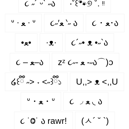
૮ ˶´ ᵕˋ ˶ა
‧˚꒰🐾୭ ˚. ᵎᵎ
૮ ･ ﻌ･ა
૮˶′ﻌ ‵˶ ა
ᐡ ᐧ ﻌ ᐧ ᐡ
•ﻌ•
·ᴥ·
૮´˶• ᴥ •˶`ა
zᶻ ૮˶- ﻌ -˶ა⌒)ᦱ
૮ – ﻌ–ა
໒꒰ྀི ˶> ˕ <˶꒱ྀི১
U,,> ᴥ <,,U
૮ ◞ ﻌ ◟ ა
ᐡ・ﻌ・ᐡ
૮ ˙Ⱉ˙ ა rawr!
(ㅅ´ ˘ `)