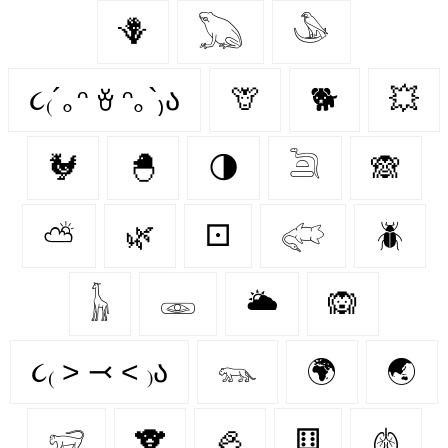
🪻
𓆏
𓅇
૮₍´｡ᵔ ꈊ ᵔ｡`₎ა
🦒
🐕
💥
🐓
🐣
🌗
𓆖
🙈
⛅
🌿
⚀
𓅾
🪲
𓃱
𓁾
🌥️
🙉
૮₍ ˃ ⤙ ˂ ₎ა
𓃮
🌍
🌏
𓃸
🐨
🦪
⚅
🫁