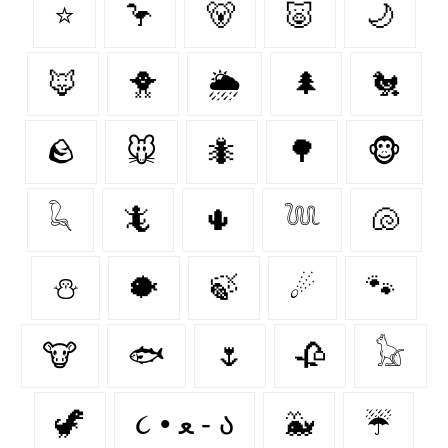
⭐
🦩
🐻‍
🐷
🌙
🦊
🐥
🌦️
🌲
🐔
🪨
🐭
🐜
🌳
🐵
𓆗
🦎
🌵
𓆙
🐚
⛄
🐡
🍃
☄
🐾
🐮
🐟
🌷
🥀
𓃠
🦖
૮ • ﻌ - ა⁩
🐳
☔