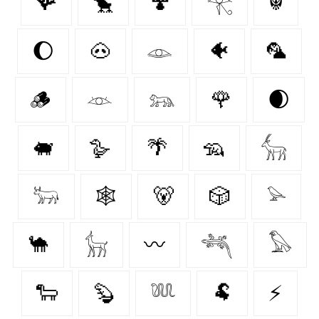
🪸
🐤
🍄‍
𓂀
☬
🌔
🐽
𓁼
🐠
🦜
🪵
𓁺
𓃬
🌹
🌒
🐖
🪿
🌴
🦡
𓃲
𓃽
🕸️
🐻
🎲
𓅫
🐪
𓃴
〰️
𓆈
𓅃
🐑
🦫
𓆚
🐏
⚡