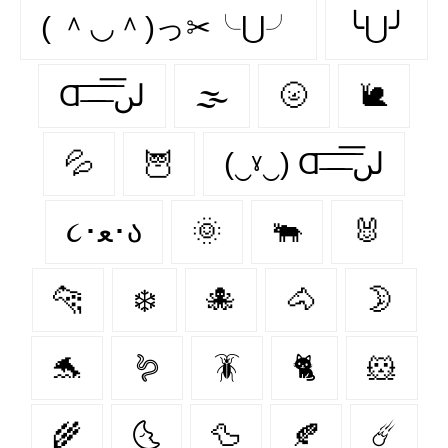
( ＾◡＾)っ✂╰⋃╯
╰⋃╯
Ɑ͞ ̶͞ ̶͞ ̶͞ لں͞
🌫️
🌝
🐌
💦
🦉
(‿ˠ‿) Ɑ͞ ̶͞ ̶͞ ̶͞ لں͞
૮･ﻌ･ა
🌞
🐃
🐰
🐆
❄️
🐙
🐴
🌛
🐬
🪱
🪳
🐈
🐹
🌾
🌜
🦆
🍂
☄️