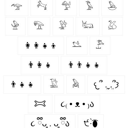
𓅠
𓃚
𓅵
𓅣
𓅅
𓅈
𓅟
𓅶
𓃜
𓅷
👩‍👩‍👧‍👦
𓅎
𓅤
👨‍👩‍👧
👨‍👨‍👧‍👧
👨‍👧‍👧
𓅁
𓅉
𐔌՞ ܸ.ˬ.ܸ՞𐦯
𐂯
૮₍ • ᴥ • ₎ა
૮ ྀིᴗ͈ . ᴗ͈ ྀིა
੯·̀͡⬮