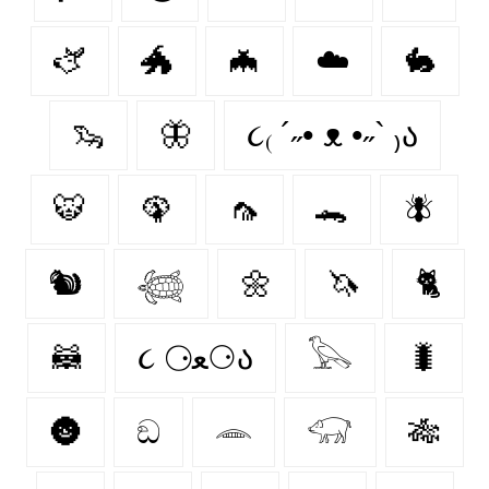
🫏
🐲
🦇
☁️
🐇
🦦
🦋
૮₍ ´˶• ᴥ •˶` ₎ა
🐯
🦚
🦟
🐊
🪰
🐿️
𓆉
🌼
🦄
🐈‍
🦝
૮ ⚆ﻌ⚆ა
𓅂
🐛
🌚
ඞ
𓂎
𓃟
🎋