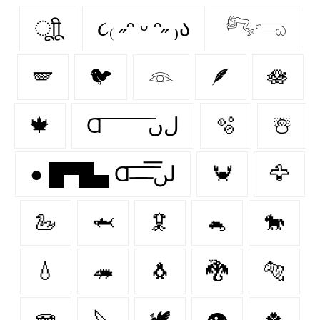
ूाीू
૮₍ ˶ᵔ ᵕ ᵔ˶ ₎ა
𓀐𓂸
🪽
🐦
𓁻
🪶
🪷
🍁
Ɑ͞ ͞ ͞ ͞ ͞ ͞ ͞ ͞ لﮞ
🫧
☃️
● █▀█▄ Ɑ͞ ̶͞ ̶͞ ̶͞ لں͞
🦀
🦅
🦢
🦈
🦑
🐁
🐎
💧
🦔
🐧
🐉
🐅
🪼
🔪
🕊️
👁
🍀