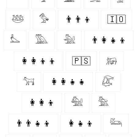
𓅸
𓅜
👨‍👨‍👦
🇮🇴
𓅏
𓅔
𓅖
👨‍👩‍👧‍👦
👩‍👩‍👦‍👦
🇵🇸
𓃖
𓃙
👩‍👩‍👧‍👧
𓅻
👩‍👩‍👦
𓅕
𓅗
👨‍👨‍👧‍👦
👩‍👧‍👦
𓃛