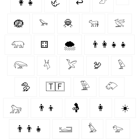
👩‍👧
🦏
↩
𓃿
🪺
𓅩
🦧
𓃔
𓅛
𓃯
⚃
🌨️
👨‍👩‍👧‍👧
𓅼
𓄃
𓅯
🦃
𓅱
🦤
🇹🇫
𓅳
𓄁
𓃷
👨‍👦
🤱
👩‍
☀️
👨‍👨‍👧
𓆒
𓅊
𓅰