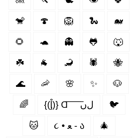
🐒
🍄
🦁
🐍
🐋
🌻
🐢
👻
🐸
🐺
☘️
🐐
🦂
🕷
🐝
🌊
🦐
🌸
✨
🐶
🌈
{(ᶅ͒)} Ɑ͞ ͞ ͞ ͞ ͞ ﻝﮞ
🐦‍
🐱
૮ • ﻌ - ა
🎄