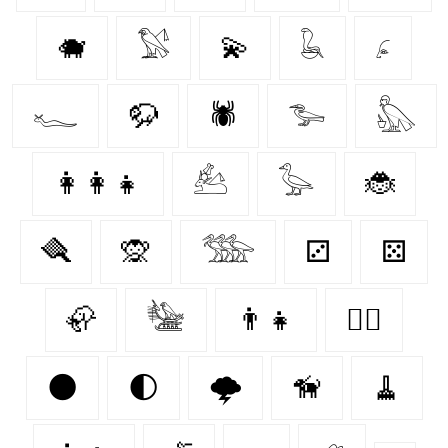
🐗
𓅄
💫
𓆘
𓂊
𓆑
🦬
🕷️
𓅧
𓅽
👩‍👩‍👧
𓃕
𓅭
🐞
🪮
🙊
𓅢
⚂
⚄
🦣
𓅋
👨‍👧
🐕‍🦺
🌑
🌓
🌩️
🦮
🧹