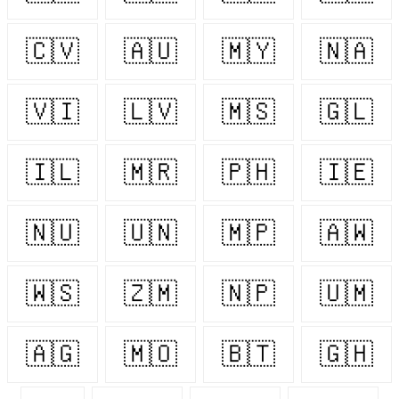
🇨🇻
🇦🇺
🇲🇾
🇳🇦
🇻🇮
🇱🇻
🇲🇸
🇬🇱
🇮🇱
🇲🇷
🇵🇭
🇮🇪
🇳🇺
🇺🇳
🇲🇵
🇦🇼
🇼🇸
🇿🇲
🇳🇵
🇺🇲
🇦🇬
🇲🇴
🇧🇹
🇬🇭