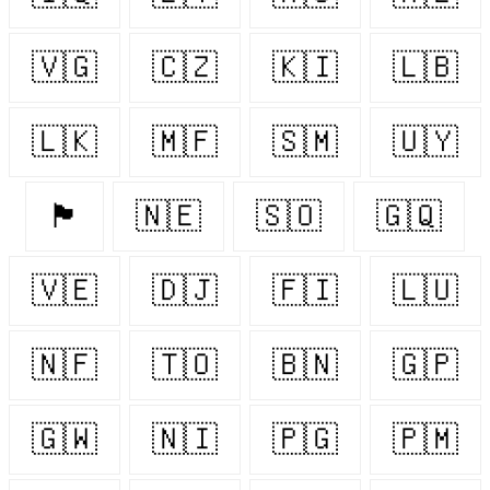
🇻🇬
🇨🇿
🇰🇮
🇱🇧
🇱🇰
🇲🇫
🇸🇲
🇺🇾
🏴󠁧󠁢󠁷󠁬󠁳󠁿
🇳🇪
🇸🇴
🇬🇶
🇻🇪
🇩🇯
🇫🇮
🇱🇺
🇳🇫
🇹🇴
🇧🇳
🇬🇵
🇬🇼
🇳🇮
🇵🇬
🇵🇲