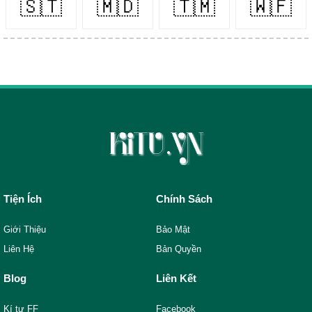
🇸🇹
🇲🇩
🇹🇲
🇼🇫
Tiện Ích
Chính Sách
Giới Thiệu
Bảo Mật
Liên Hệ
Bản Quyền
Blog
Liên Kết
Kí tự FF
Facebook