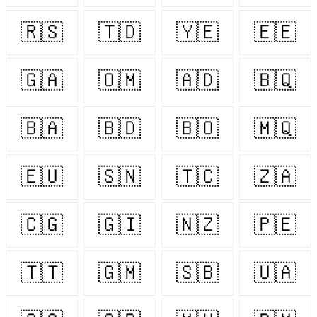
🇷🇸
🇹🇩
🇾🇪
🇪🇪
🇬🇦
🇴🇲
🇦🇩
🇧🇶
🇧🇦
🇧🇩
🇧🇴
🇲🇶
🇪🇺
🇸🇳
🇹🇨
🇿🇦
🇨🇬
🇬🇮
🇳🇿
🇵🇪
🇹🇹
🇬🇲
🇸🇧
🇺🇦