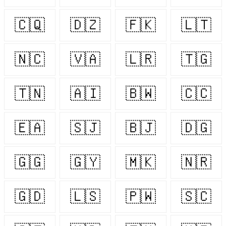
🇨🇶
🇩🇿
🇫🇰
🇱🇹
🇳🇨
🇻🇦
🇱🇷
🇹🇬
🇹🇳
🇦🇮
🇧🇼
🇨🇨
🇪🇦
🇸🇯
🇧🇯
🇩🇬
🇬🇬
🇬🇾
🇲🇰
🇳🇷
🇬🇩
🇱🇸
🇵🇼
🇸🇨