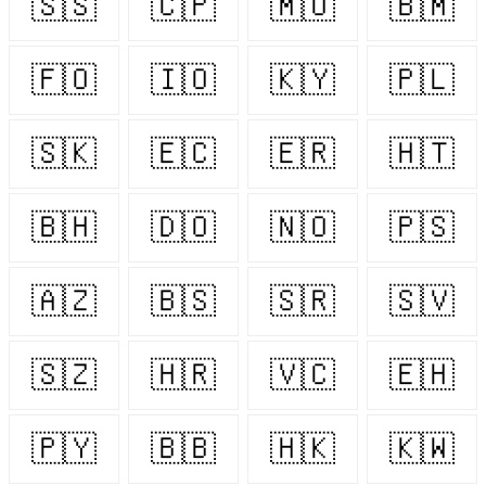
🇸🇸
🇨🇵
🇲🇺
🇧🇲
🇫🇴
🇮🇴
🇰🇾
🇵🇱
🇸🇰
🇪🇨
🇪🇷
🇭🇹
🇧🇭
🇩🇴
🇳🇴
🇵🇸
🇦🇿
🇧🇸
🇸🇷
🇸🇻
🇸🇿
🇭🇷
🇻🇨
🇪🇭
🇵🇾
🇧🇧
🇭🇰
🇰🇼