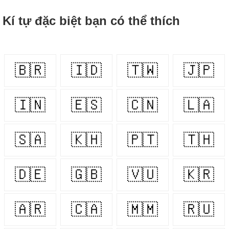
Kí tự đặc biệt bạn có thể thích
🇧🇷
🇮🇩
🇹🇼
🇯🇵
🇮🇳
🇪🇸
🇨🇳
🇱🇦
🇸🇦
🇰🇭
🇵🇹
🇹🇭
🇩🇪
🇬🇧
🇻🇺
🇰🇷
🇦🇷
🇨🇦
🇲🇲
🇷🇺