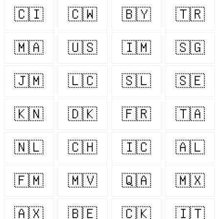
🇨🇮
🇨🇼
🇧🇾
🇹🇷
🇲🇦
🇺🇸
🇮🇲
🇸🇬
🇯🇲
🇱🇨
🇸🇱
🇸🇪
🇰🇳
🇩🇰
🇫🇷
🇹🇦
🇳🇱
🇨🇭
🇮🇨
🇦🇱
🇫🇲
🇲🇻
🇶🇦
🇲🇽
🇦🇽
🇧🇪
🇨🇰
🇮🇹