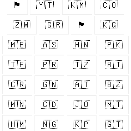
🏴󠁧󠁢󠁥󠁮󠁧󠁿
🇾🇹
🇰🇲
🇨🇴
🇿🇼
🇬🇷
🏴󠁧󠁢󠁳󠁣󠁴󠁿
🇰🇬
🇲🇪
🇦🇸
🇭🇳
🇵🇰
🇹🇫
🇵🇷
🇹🇿
🇧🇮
🇨🇷
🇬🇳
🇦🇹
🇧🇿
🇲🇳
🇨🇩
🇯🇴
🇲🇹
🇭🇲
🇳🇬
🇰🇵
🇬🇹