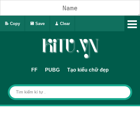
📝 Copy
💾 Save
🧹 Clear
FF
PUBG
Tạo kiểu chữ đẹp