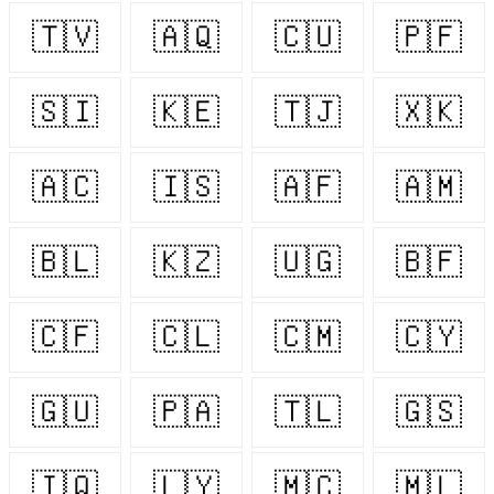
🇹🇻
🇦🇶
🇨🇺
🇵🇫
🇸🇮
🇰🇪
🇹🇯
🇽🇰
🇦🇨
🇮🇸
🇦🇫
🇦🇲
🇧🇱
🇰🇿
🇺🇬
🇧🇫
🇨🇫
🇨🇱
🇨🇲
🇨🇾
🇬🇺
🇵🇦
🇹🇱
🇬🇸
🇮🇶
🇱🇾
🇲🇨
🇲🇱