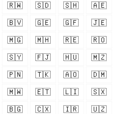
🇷🇼
🇸🇩
🇸🇭
🇦🇪
🇧🇻
🇬🇪
🇬🇫
🇯🇪
🇲🇬
🇲🇭
🇷🇪
🇷🇴
🇸🇾
🇫🇯
🇭🇺
🇲🇿
🇵🇳
🇹🇰
🇦🇴
🇩🇲
🇲🇼
🇪🇹
🇱🇮
🇸🇽
🇧🇬
🇨🇽
🇮🇷
🇺🇿