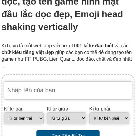
dọc, tạo tên game hình mặt
đầu lắc dọc đẹp, Emoji head
shaking vertically
KiTu.vn là một web app với hơn
1001 kí tự đặc biệt
và các
chữ kiểu tiếng việt đẹp
giúp các bạn có thể dễ dàng tạo tên
game như FF, PUBG, Liên Quân... độc đáo, chất và đẹp nhất
...
Kí tự trái:
Kí tự giữa:
Kí tự phải:
Tạo Tên Kí Tự