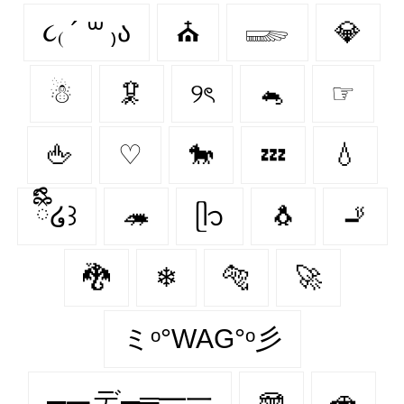
૮₍ ´ ꒳ ₎ა
⛪️
𓆃
💎
☃
🦑
୨ৎ
🐁
☞
🖕
♡
🐎
💤
💧
ྀིྀི໒꒱
🦔
ᥫ᭡
🐧
🚬
🐉
❄
🐅
🚀
ミᵒ°WAG°ᵒ彡
▄︻デ▄═━一
🪼
🚗