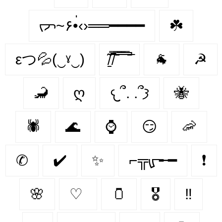
ᡕᠵ~۶•่‹›══━━━━
☘️
εつ💦(‿ˠ‿)
̸̱͂ ̸͆̿͞ ̄̿̄͞ ̿̅͞ ̿̅͞ ̄̚
🐐
☭
🦂
ღ
𐔌՞. .՞𐦯
🐝
🕷
🌊
⌚
😏
🦐
✆
✔️
✨
⌐╦ᡁ᠊╾━
❗
🌸
♡
🫙
🎖️
‼