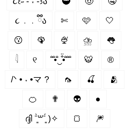
૮꒰˶ - ˕ -꒱ა
🥷
🤠
🤤
૮ ․ ․ ྀིა
✄
🩷
🤍
😗
🦚
🍨
⛈
👅
𓇋
୧
̐̈ ̐̈•̐̈‿̐̈•̐̈ ̐̈ ̐̈
🐯
®️
/ᐠ • ˕ •マ ?
🦟
🍒
🫂
🍊
✟
👽
●
ദ്ദി ˉ͈̀꒳ˉ͈́ )✧
🍞
🎆