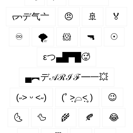
ᡕᠵデ气亠
😠
🚢
🏅
♾
🌪
🐹
🔫
☉
εつ▄█▀█🥵
▄︻デ𝒜ℛℐℱ━一💥
(˶˃ ᵕ ˂˶)
(˚ ˃̣̣̥⌓˂̣̣̥ )
😉
🌜
🦆
🌾
🍂
😂