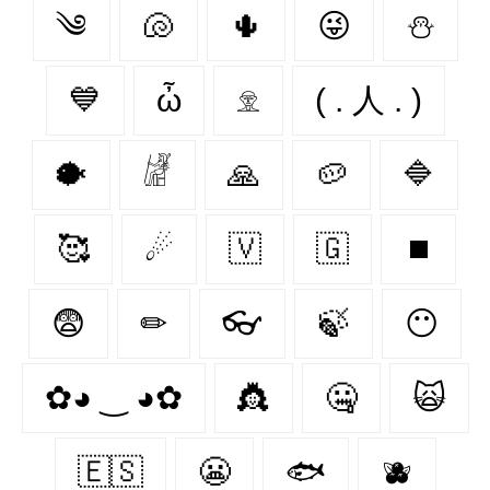
༄
🐚
🌵
😜
⛄
💙
ὦ
𓁷
( . 人 . )
🐡
𓁈
🙏
🥔
🔷
🥰
☄
🇻‌
🇬‌
⏹️
😨
✏
👓
🍃
😶‍
✿◕ ‿ ◕✿
👸
🤐
🙀
🇪🇸
😬
🐟
🫐