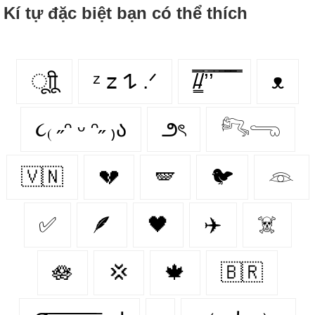
Kí tự đặc biệt bạn có thể thích
ूाीू
ᶻ 𝗓 𐰁 .ᐟ
/̵͇̿̿/’̿’̿ ̿ ̿̿ ̿̿ ̿̿
ᴥ
૮₍ ˶ᵔ ᵕ ᵔ˶ ₎ა
౨ৎ
𓀐𓂸
🇻🇳
💔
🪽
🐦
𓁻
✅
🪶
🖤
✈️
☠️
🪷
💢
🍁
🇧🇷