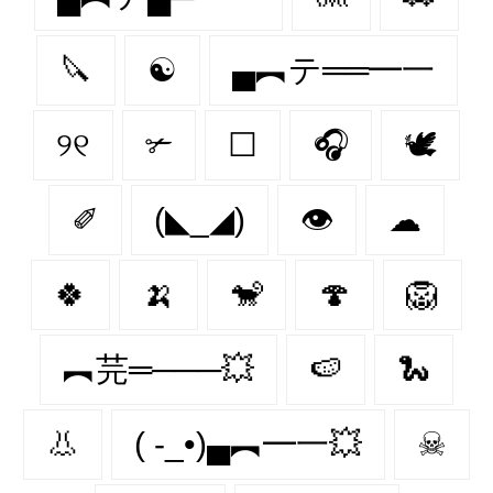
🔪
☯
▄︻テ══━一
୨୧
✃
☐
🎧
🕊️
✐
(◣_◢)
👁
☁
🍀
🍌
🐒
🍄
🦁
︻芫═───💥
🍉
🐍
👃
( -_•)▄︻━一💥
☠