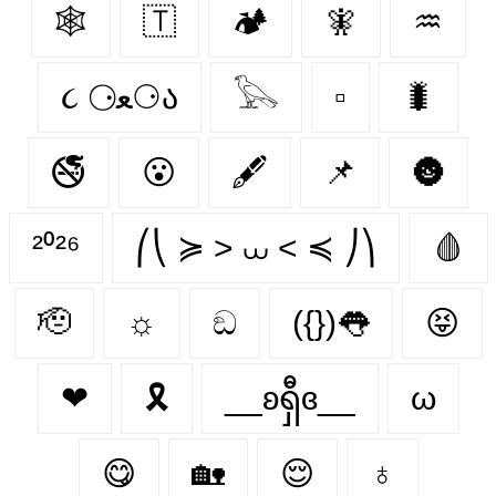
🕸
🇹‌
🏕️
🧚‍
♒
૮ ⚆ﻌ⚆ა
𓅂
▫️
🐛
🚭
😮
🖋
📌
🌚
²⁰²⁶
⎛⎝ ≽ > ⩊ < ≼ ⎠⎞
🩸
🫡
☼
ඞ
({})👅
😝
❤
🎗️
__ʚရှီɞ__
ω
😋
🏡
😌
♁