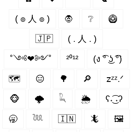
( ๏ 人 ๏ )
🧛
❔
🥝
🇯🇵
( . 人 . )
˚༺❤︎༻˚
²⁰¹²
(ง ͡° ͜ʖ ͡°)
🗺
😑
🌳
🔎
𝗓ᶻᶻ.ᐟ
🐵
🌩
𓆗
🌦
ʕ˖͜͡ ˖ʔ
🥱
𓆙
🇮🇳
🦎
🖼