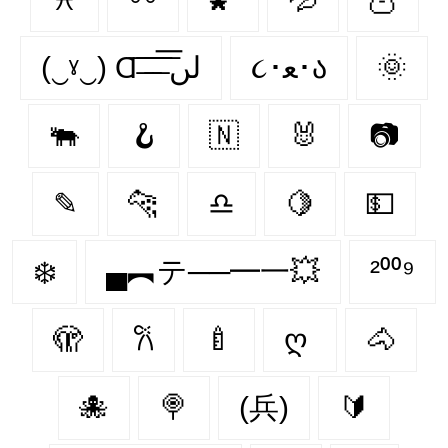
(‿ˠ‿) Ɑ͞ ̶͞ ̶͞ ̶͞ لں͞
૮･ﻌ･ა
🌞
🐃
🪝
🇳‌
🐰
📷
✎
🐆
♎
🍋
💵
❄️
▄︻テ──━一💥
²⁰⁰⁹
🫣
𐙚
🍼
ღ
🐴
🐙
🍭
(兵)
🔰