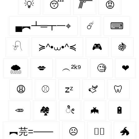
💡
😴
̸/̸̅̅ ̆̅ ̅̅ ̅̅
😡
▄︻┻═┳一⌖
☄️
⌨
𓍯
≽^•⩊•^≼
🎮
🍇
🌨
💋
︵²ᵏ⁹
🧐
❤︎
😩
⚾️
𝗓ᶻ
🫏
🦷
🥕
🏘
ೀ
🦇
🔋
︻芫=───
☹
🤼‍♂️
🐲