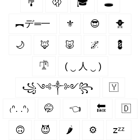
🎐
🫢
🎓
🕳️
︻デ═一
⚜
😎
🐥
🌙
🦊
🐷
🌌
💈
𓍝
( ‿ 人 ‿ )
꧁༺༒༻꧂
🇾‌
₍ᐢ. .ᐢ₎
🤭
👈
🔙
🇩‌
🙃
😈
🌶️
⚙
𝗓ᶻᶻ