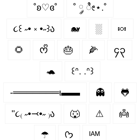
˚ʚ♡ɞ˚
˚ ༘ ೀ⋆.˚
૮꒰ ˶• ༝ •˶꒱ა
🐋
░
🍬
🌻
ᰔᩚ
🎂
🌽
၄၃
🐢
꒰ᐢ. .ᐢ꒱
-═══════ι▬▬
👻
🐸
"૮₍ ˶•⤙•˶ ₎ა
🐺
⚠
👼
☂
ᡣ𐭩
ᴵᴬᴹ