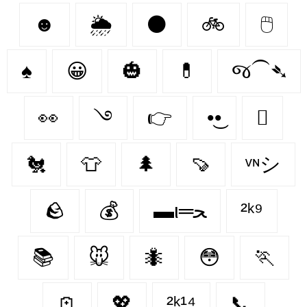
☻
🌦️
⚫
🚲
🖱
♠
😀
🎃
💊
જ⁀➴
👀
࿓
👉
•͜•
🪾
🐔
👕
🌲
🍠
ᵛᶰシ
🪨
💰
▬ι═ﺤ
²ᵏ⁹
📚
🐭
🐜
😳
🏃
🪫
💖
²ᵏ¹⁴
📞