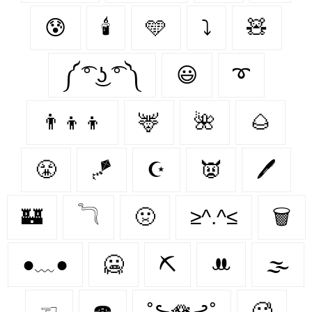
😰
🕯
🩵
⤵
🧸
༼ ͡° ͜ʖ ͡° ༽
😃
➰
👨‍👦‍👦
🦌
🌺
🌰
😤
🪁
☪
👿
🖊
🏰
𓆓
🤢
≥^.^≤
🗑
●﹏●
🥶
⛏️
ꔚ
🌫
☜
☎️
˚⊱🪷⊰˚
🥵