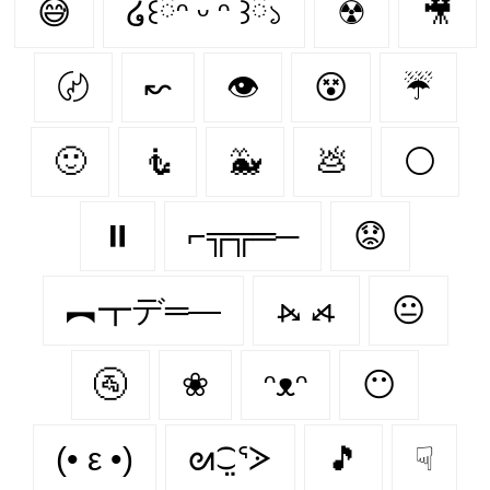
😅
໒꒰ྀིᵔ ᵕ ᵔ ꒱ྀི১
☢
🎥
〄
↜
👁️
😵
☔
🙂
🧜
🐳
💩
⚪
⏸
⌐╦╦═─
😟
︻┳デ═—
⦮ ⦯
😐
🚰
❀
ᵔᴥᵔ
😶
(• ε •)
ᘛ⁐̤ᕐᐷ
🎵
☟