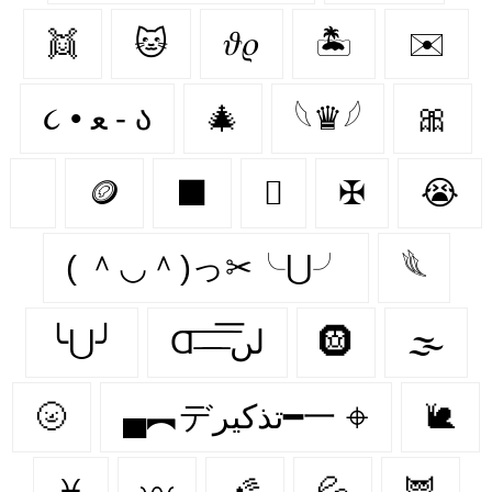
👯‍
🐱
𝜗𝜚
🏝️
✉️
૮ • ﻌ - ა
🎄
𓆩♛𓆪
🎀
🪙
⬛
🫆
✠
😭
( ＾◡＾)っ✂╰⋃╯
𓆰
╰⋃╯
Ɑ͞ ̶͞ ̶͞ ̶͞ لں͞
🛞
🌫️
🌝
▄︻デتذكير━一 𖦏
🐌
♓
〰
🌠
💦
🦉