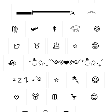
▬▬ι═══════ﺤ
𓂎
♍
🛩
↟
𓃟
🍪
🍺
♉
🥟
ও
🤪
🎋
*ੈ✩‧₊˚༺❤︎༻*ੈ✩‧₊˚
ᶻ 𝗓 𐰁 ⋆˚࿔
⭐
🪓
😆
𖹭
🐻‍
ᙢ
🦩
😊