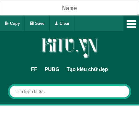
📝 Copy
💾 Save
🧹 Clear
FF
PUBG
Tạo kiểu chữ đẹp