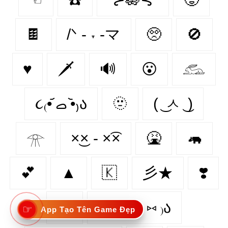
🍫
/ᐠ - ˕ -マ
🥺
🚫
♥
🗡
🔊
😮‍
𓃹
૮₍•᷄ ࡇ •᷅₎ა
🫥
( ͜ ㅅ ͜ )
𓁿
×͜× - ×͡×
🤮
🦛
💕
▲
🇰‌
彡★
❣️
🦨
૮₍´˶• . • ⑅ ₎ა
☞
App Tạo Tên Game Đẹp