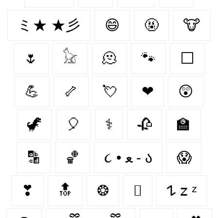
ミ★ ★彡
😄
🤬
🐮
🌷
𓃠
🫠
🐾
⬜
💪
🦴
💘
❤︎‬
😲
🦖
🎈
⚕
🥀
🏫
🔡
🏀
૮ • ﻌ - ა⁩
😱
❣
🔝
❂

𐰁 𝗓 ᶻ