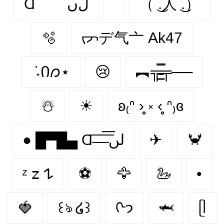
Ɑ͞ ͞ ͞ ͞ ͞ ͞ ͞ ͞ لﮞ
（ ͜.人 ͜.）
🫧
ᡕᠵデ气亠 Ak47
݁ ˖Ი𐑼⋆
😢
︻╦̵̵͇̿̿̿̿╤──
☃️
☀
ʚ₍ᐢ ›̥̥̥ ༝ ‹̥̥̥ ᐢ₎ɞ
● █▀█▄ Ɑ͞ ̶͞ ̶͞ ̶͞ لں͞
✈
🦀
ᶻ 𝗓 𐰁
⚽
🦅
🦢
•
🍓
꒰ঌ ໒꒱
ᢉ𐭩
🦈
ᥫ