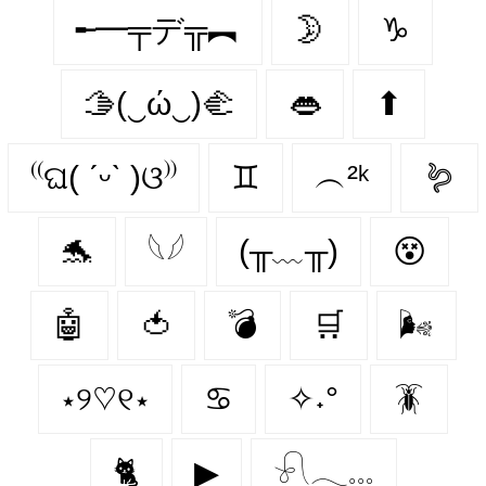
╾━╤デ╦︻
🌛
♑
🫱(‿ώ‿)🫲
👄
⬆
⁽⁽ଘ( ˊᵕˋ )ଓ⁾⁾
♊
︵²ᵏ
🪱
🐬
𓆩𓆪
(╥﹏╥)
😵‍
🤖
🍅
💣
🛒
🌬
⋆୨♡୧⋆
♋
✧˖°
🪳
🐈
▶
𓍯𓂃𓏧