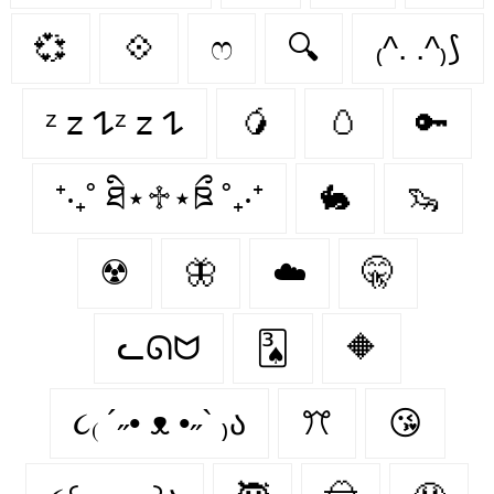
💞
💠
ෆ
🔍
₍^. .^₎⟆
ᶻ 𝗓 𐰁ᶻ 𝗓 𐰁
🥭
🥚
🔑
⁺‧₊˚ ཐི⋆♱⋆ཋྀ ˚₊‧⁺
🐇
🦦
☢️
🦋
☁️
🤫
ᓚᘏᗢ
🂣
🔶
૮₍ ´˶• ᴥ •˶` ₎ა
ꔫ
😘