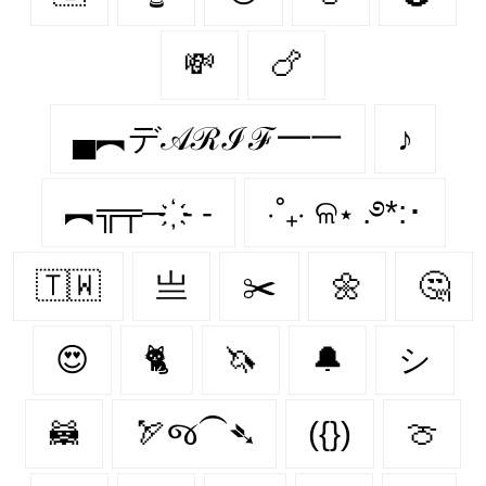
💸
🍗
▄︻デ𝒜ℛℐℱ━一
♪
︻╦╤─ ҉ - -
⋅˚₊‧ ଳ⋆ .࿔*:･
🇹🇼
亗
✂️
🌼
🤔
😍
🐈‍
🦄
🔔
シ
🦝
🏹જ⁀➴
({})
🍈