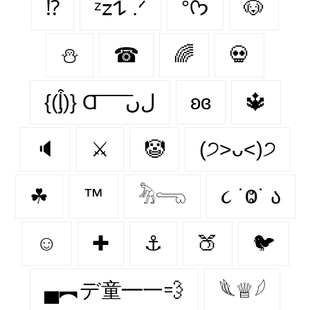
⁉
ᶻ𝗓𐰁 .ᐟ
°ᡣ𐭩
🐶
⛄️
☎
🌈
💀
{(ᶅ͒)} Ɑ͞ ͞ ͞ ͞ ͞ ﻝﮞ
ʚɞ
🔱
🔈
⚔
🤡
(੭˃ᴗ˂)੭
☘
™️
𓀓𓂸
૮ ˙Ⱉ˙ ა
☺
✚
⚓
🍑
🐦‍
▄︻デ童━一💨
𓆰♕𓆪