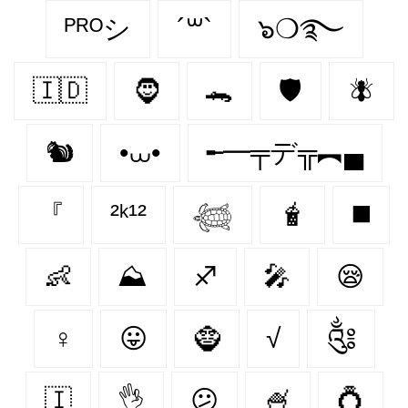
ᴾᴿᴼシ
´꒳`
๖❍࿐
🇮🇩
🧔
🐊
🛡
🪰
🐿️
•⩊•
╾━╤デ╦︻▄
『
²ᵏ¹²
𓆉
🧋
◼️
👶
⛰
♐
🎤
😪
♀
😛
🧌
√
༃
🇮‌
👌
😕
🍧
💍