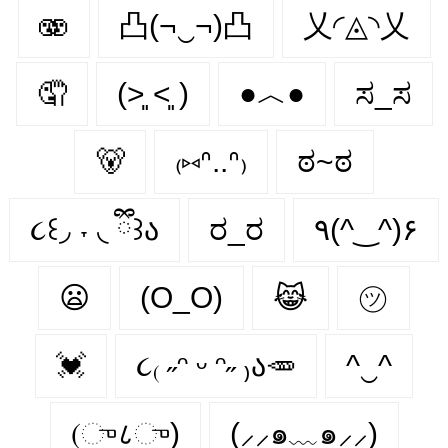
🫨
凸(¬‿¬)凸
乂◜◬◝乂
🤦
(˃͈ ˂͈ )
●︿●
ಸ_ಸ
🐻
₍⑅ᐢ..ᐢ₎
ಠ~ಠ
૮꒰◞ ˕ ◟ ྀི꒱ა
ರ_ರ
٩(^‿^)۶
😦
(O_O)
😹
㋡
💓
૮₍ ˶ᵔ ᵕ ᵔ˶ ₎ა🥕
^‿^
(ு८ு)
(⸝⸝๑﹏๑⸝⸝)