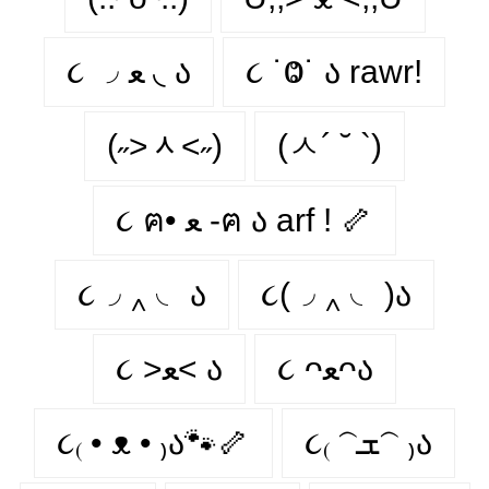
૮ ◞ ﻌ ◟ ა
૮ ˙Ⱉ˙ ა rawr!
(˶˃ᆺ˂˶)
(ㅅ´ ˘ `)
૮ ฅ• ﻌ -ฅ ა arf ! 🦴
૮◞ ‸ ◟ ა
૮(◞ ‸ ◟ )ა
૮ ᴖﻌᴖა
૮ >ﻌ< ა
૮₍ • ᴥ • ₎ა🐾🦴
૮₍ 𝁽ܫ𝁽 ₎ა