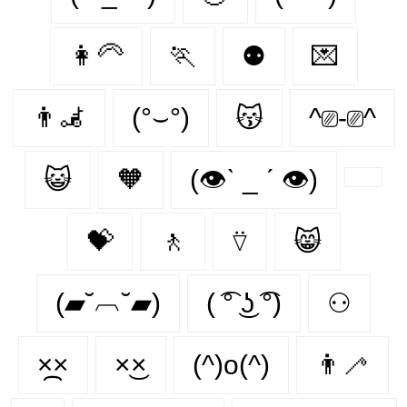
👩‍🦳
🏃‍
⚉
💌
👨‍🦼‍️
(°⌣°)
😽
^⎚-⎚^
😺
🧡
(👁ˋ _ ˊ 👁)
💝
🚶‍
⍢
😸
(▰˘︹˘▰)
( ͡° ͜ʖ ͡°)
⚇
×᷼×
×͜×
(^)o(^)
👨‍🦯‍