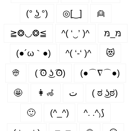
(° ͜ʖ °)
◎[‿]
👱
≧❂◡❂≦
^( ‘‿’ )^
מּ_מּ
(●´ω｀●)
^( ‘-‘ )^
😻
👳
( ͡ʘ ͜ʖ ͡ʘ)
(●⌒∇⌒●)
🤩
👩‍🦽‍
ت
( ಠ ͜ʖಠ)
🙂‍
(^_^)
^. .^₎⟆