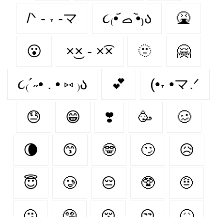
/ᐠ - ˕ -マ
૮₍•᷄ ࡇ •᷅₎ა
🤮
😮‍
×͜× - ×͡×
🫥
🤗
૮₍´˶• . • ⑅ ₎ა
💕
(•˕ •マ.ᐟ
😓
😁
❣️
🥳
🥴
🌘
😙
🤓
🙄
😥
😇
🥲
😔
🥸
🤨
🫤
🤥
😚
😒
🤒