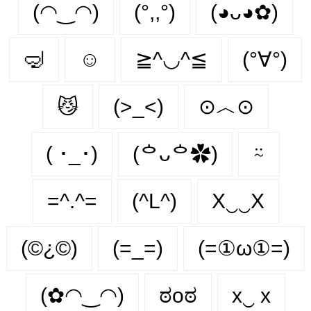
(◠‿◠)
(°,,°)
(◕ᴗ◕✿)
🤿
☺️
≧^◡^≦
(°∀°)
😼
(>_<)
⊙︿⊙
( ･_･)
(ᅌᴗᅌ✿)
⍨
=^.^=
(^L^)
X‿‿X
(©¿©)
(=_=)
(=①ω①=)
(✿◠‿◠)
ಠoಠ
x‿ х