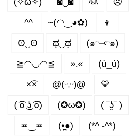
(✧ω✧)
◙‿◙
👰‍
☹️
^^
~(◠‿◕✿)
👦
ʘ‿ʘ
ಥ‿ಥ
(๑ᵔ⤙ᵔ๑)
≧◠◡◠≦
».«
(ú_ú)
×͡×
@(ᵕ.ᵕ)@
💛
( ͡o ͜ʖ ͡o)
(✪ω✪)
( ‾ʖ̫‾ )
≖‿≖
(•̪●)
(*^ -^*)