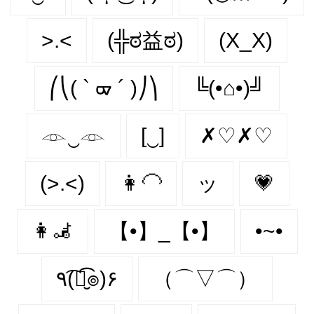
>.<
(╬ಠ益ಠ)
(X_X)
⎛⎝( ` ᢍ ´ )⎠⎞
╚(•⌂•)╝
𓁹‿𓁹
[‿]
✗♡✗♡
(>.<)
👩‍🦲
ッ
💗
👩‍🦼‍
【•】_【•】
•~•
٩(͡๏̮͡๏)۶
（⌒▽⌒）