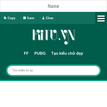
📝 Copy
💾 Save
🧹 Clear
FF
PUBG
Tạo kiểu chữ đẹp