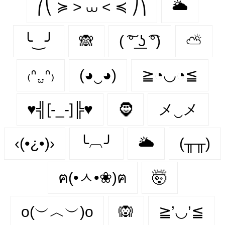
⎛⎝ ≽ > ⩊ < ≼ ⎠⎞
🌥
╰‿╯
🙈
( ͠° ͟ʖ ͡°)
⛅
₍ᐢ.̫.ᐢ₎
(◕‿◕)
≧◔◡◔≦
♥╣[-_-]╠♥
🧔‍
メ‿メ
‹(•¿•)›
╰︹╯
🌥️
(╥╥)
ฅ(•ㅅ•❀)ฅ
🤯
o(︶︿︶)o
🙉
≧’◡’≦