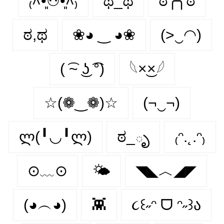
₍˄•͈⚇•͈˄₎
ಥ_ಥ
ಠ╭╮ಠ
ಠ,ಥ
❀◕ ‿ ◕❀
(>‿◠)
( ͡~ ͜ʖ ͡°)
𓆩×͜×𓆪
☆(❁‿❁)☆
(¬‿¬)
ლ(╹◡╹ლ)
ಠ_ృ
₍ᵔ.˛.ᵔ₎
⊙﹏⊙
🌤️
◥◣︿◢◤
(◕︵◕)
👾
૮꒰˶ᵔ ᗜ ᵔ˶꒱ა