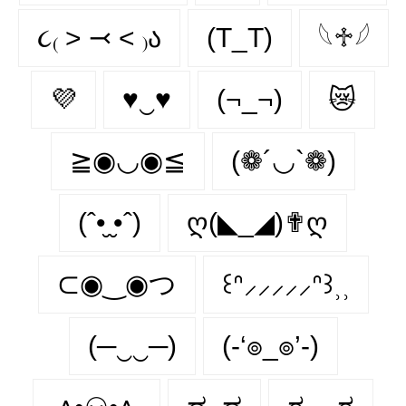
૮₍ ˃ ⤙ ˂ ₎ა
(T_T)
𓆩♱𓆪
💜
♥‿♥
(¬_¬)
😿
≧◉◡◉≦
(❁´◡`❁)
(ˆ•̮ ̮•ˆ)
ღ(◣_◢)✟ღ
⊂◉‿◉つ
꒰ᐢ⸝⸝⸝⸝⸝ᐢ꒱⸒⸒
(─‿‿─)
(-‘๏_๏’-)