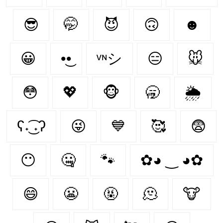
😎
🤭
😈
🙃
☻
😀
•͜•
ᵛᶰシ
😑
🐭
😳
💖
🐵
🥱
🌦
ʕ˖͜͡ ˖ʔ
😜
💙
🥰
😨
😶‍
🤐
🐾
✿◕ ‿ ◕✿
😄
😬
🤬
🫠
🐮