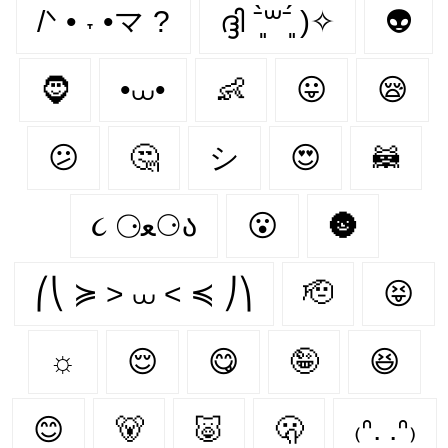
/ᐠ • ˕ •マ ?
ദ്ദി ˉ͈̀꒳ˉ͈́ )✧
👽
🧔
•⩊•
👶
😛
😪
😕
🤔
シ
😍
🦝
૮ ⚆ﻌ⚆ა
😮
🌚
⎛⎝ ≽ > ⩊ < ≼ ⎠⎞
🫡
😝
☼
😌
😋
🤪
😆
😊
🐻‍
🐷
🫢
₍ᐢ. .ᐢ₎