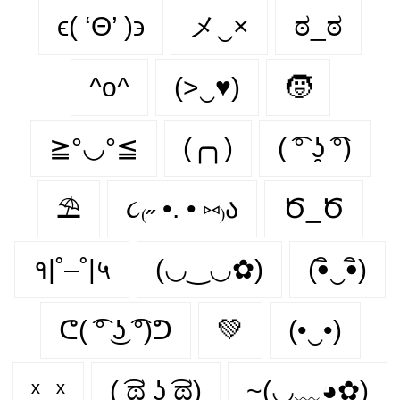
ϵ( ‘Θ’ )϶
メ‿×
ಠ_ಠ
^o^
(>‿♥)
🧒
≧°◡°≦
(╭╮)
( ͡° ʖ̯ ͡°)
⛱
૮₍˶ •. • ⑅₎ა
Ծ_Ծ
१|˚–˚|५
(◡‿◡✿)
(•ิ‿•ิ)
ᕦ( ͡° ͜ʖ ͡°)ᕤ
💚
(•‿•)
ˣ‿ˣ
( ͡ಥ ͜ʖ ͡ಥ)
~(◡﹏◕✿)