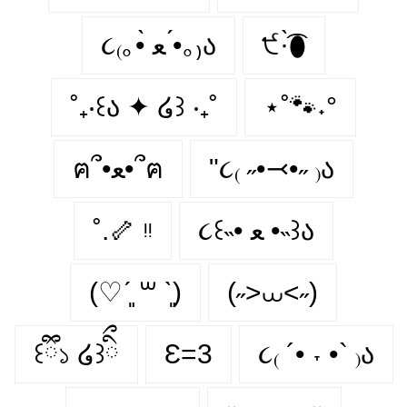
૮₍｡•̀ ﻌ •́｡₎ა
੯·̀͡⬮
˚₊‧꒰ა ✦ ໒꒱ ‧₊˚
⋆˚🐾˖°
ฅ՞•ﻌ•՞ฅ
"૮₍ ˶•⤙•˶ ₎ა
˚.🦴 ᵎᵎ
૮꒰˵• ﻌ •˵꒱ა
(♡ˊ͈ ꒳ ˋ͈)
(˶>⩊<˶)
꒰ྀི১ ໒꒱ིྀ
Ɛ=3
૮₍ ´• ˕ •` ₎ა