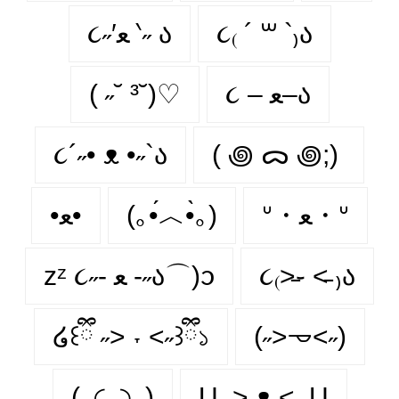
૮˶′ﻌ ‵˶ ა
૮₍ ´ ꒳ `₎ა
( ˶˘ ³˘)♡
૮ – ﻌ–ა
૮´˶• ᴥ •˶`ა
( ꩜ ᯅ ꩜;)⁭ ⁭
•ﻌ•
(｡•́︿•̀｡)
ᐡ・ﻌ・ᐡ
zᶻ ૮˶- ﻌ -˶ა⌒)ᦱ
૮₍˃̵֊ ˂̵ ₎ა
໒꒰ྀི ˶> ˕ <˶꒱ྀི১
(˶˃𐃷˂˶)
(..◜ᴗ◝..)
U,,> ᴥ <,,U