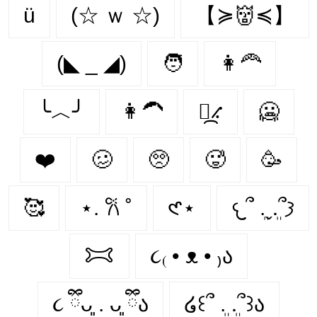
ü
(☆ ｗ ☆)
【≽👹≼】
(◣ _ ◢)
🧑
👩‍🦰
╰︿╯
👩‍🦱
⳻᷼⳺
🥶️
❤️️
🥴️
🥺️
🥵️
🥳️
🥰️
⋆. 𐙚 ˚
𑣲⋆
𐔌՞ ܸ.ˬ.ܸ՞𐦯
𐂯
૮₍ • ᴥ • ₎ა
૮ ྀིᴗ͈ . ᴗ͈ ྀིა
໒꒰՞ ܸ. .ܸ՞꒱ა