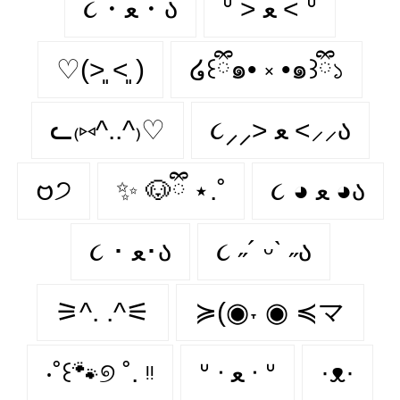
ᐡ > ﻌ < ᐡ
૮・ﻌ・ა
♡(˃͈ ˂͈ )
໒꒰ྀི๑• ༝ •๑꒱ྀི১
ᓚ₍⑅^..^₎♡
૮⸝⸝> ﻌ <⸝⸝ა
𑄝੭
✨ 🐶ྀི ⋆.˚
૮ ◕ ﻌ ◕ა
૮ ･ ﻌ･ა
૮ ˶´ ᵕˋ ˶ა
⚞^. .^⚟
≽(◉˕ ◉ ≼マ
‧˚꒰🐾୭ ˚. ᵎᵎ
ᐡ ᐧ ﻌ ᐧ ᐡ
·ᴥ·