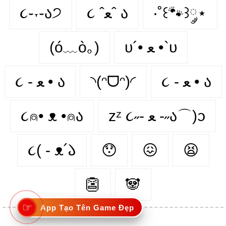
૮֊˕֊ა੭
૮ ˆﻌˆ ა
‧˚꒰🐾꒱༘⋆
(ó﹏ò｡)
υ´• ﻌ •`υ
૮ - ﻌ • ა⁩
◝(ᵔᗜᵔ)◜
૮ - ﻌ • ა
૮⍝• ᴥ •⍝ა
zᶻ ૮˶- ﻌ -˶ა⌒)ᦱ
૮( - ᴥ՛𑁬
😯
😖
😫
👺
🐼
☞
App Tạo Tên Game Đẹp