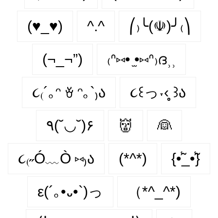
(♥_♥)
^.^
⎛₎╰(☫)╯₍⎞
(¬_¬”)
₍ᐢ⑅• ̫•⑅ᐢ₎ദ⸒⸒
૮₍´｡ᵔ ꈊ ᵔ｡`₎ა
૮꒰っ˕‹̥̥̥ ꒱ა
٩(˘◡˘)۶
👹
👰
૮₍˶Ó﹏Ò ⑅₎ა
(*^*)
{•̃̾_•̃̾}
ε(´｡•᎑•`)っ
（*^_^*)