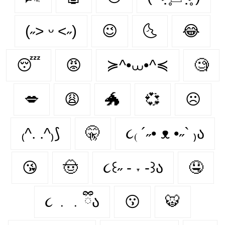
(˶˃ ᵕ ˂˶)
😉
🌜
😂
😴
😡
≽^•⩊•^≼
🧐
💋
😩
🐲
💞
☹
₍^. .^₎⟆
🤫
૮₍ ´˶• ᴥ •˶` ₎ა
😘
🤠
૮꒰˶ - ˕ -꒱ა
🤤
૮ ․ ․ ྀིა
😗
🐯