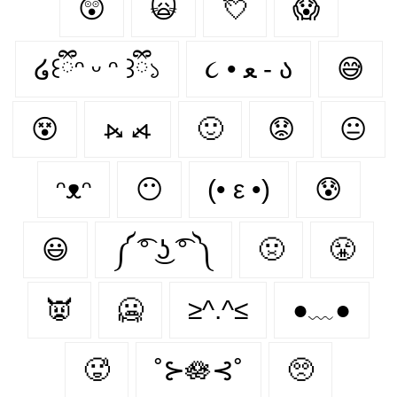
😲
🙀
💘
😱
໒꒰ྀིᵔ ᵕ ᵔ ꒱ྀི১
૮ • ﻌ - ა⁩
😅
😵
⦮ ⦯
🙂
😟
😐
ᵔᴥᵔ
😶
(• ε •)
😰
😃
༼ ͡° ͜ʖ ͡° ༽
🤢
😤
👿
🥶
≥^.^≤
●﹏●
🥵
˚⊱🪷⊰˚
🥺