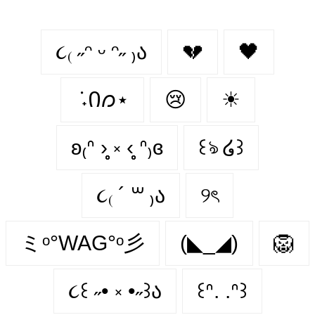
૮₍ ˶ᵔ ᵕ ᵔ˶ ₎ა
💔
🖤
݁ ˖Ი𐑼⋆
😢
☀
ʚ₍ᐢ ›̥̥̥ ༝ ‹̥̥̥ ᐢ₎ɞ
꒰ঌ ໒꒱
૮₍ ´ ꒳ ₎ა
୨ৎ
ミᵒ°WAG°ᵒ彡
(◣_◢)
🦁
૮꒰ ˶• ༝ •˶꒱ა
꒰ᐢ. .ᐢ꒱