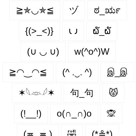
≧✯◡✯≦
ヅ
ಠ_ರೃ
{(>_<)}
𐑧 𐑨
໖_໖
(∪ ◡ ∪)
w(^o^)W
≧◠‿◠≦
(^ .‿. ^)
இ_இ
✶𓆩𓁺𓆪✶
句_句
😾
(!__!)
o(∩_∩)o
🙊
(≖_≖ )
🤣
(*≗*)