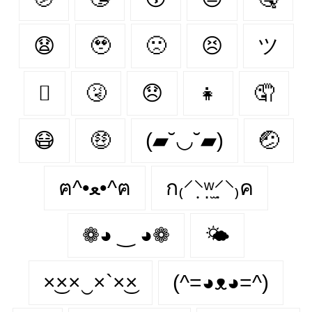
😧
🥹
🙁
😣
ツ
🫩
🤧
😞
👧
🤦‍
😷
🤑
(▰˘◡˘▰)
🤕
ฅ^•ﻌ•^ฅ
ก₍⸍⸌̣ʷ̣̫⸍̣⸌₎ค
❁◕ ‿ ◕❁
🌤
×͜××‿×`×͜×
(^=◕ᴥ◕=^)