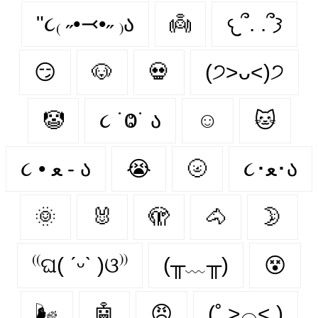
"૮₍ ˶•⤙•˶ ₎ა
👼
𐔌՞. .՞𐦯
😏
🐶
💀
(੭˃ᴗ˂)੭
🤡
૮ ˙Ⱉ˙ ა
☺
🐱
૮ • ﻌ - ა
😭
🌝
૮･ﻌ･ა
🌞
🐰
🫣
🐴
🌛
⁽⁽ଘ( ˊᵕˋ )ଓ⁾⁾
(╥﹏╥)
😵‍
🌬
🤖
😠
(˚ ˃̣̣̥⌓˂̣̣̥ )