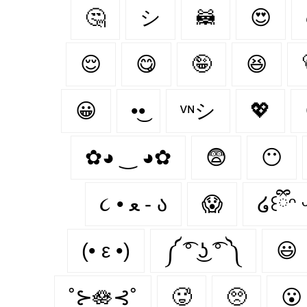
🤔
シ
🦝
😍
😌
😋
🤪
😆
😀
•͜•
ᵛᶰシ
💖
✿◕ ‿ ◕✿
😨
😶‍
૮ • ﻌ - ა⁩
😱
໒꒰ྀིᵔ ᵕ
(• ε •)
༼ ͡° ͜ʖ ͡° ༽
😃
˚⊱🪷⊰˚
🥵
🥺
😮‍