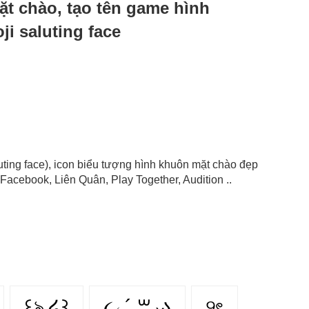
ặt chào, tạo tên game hình
i saluting face
luting face), icon biểu tượng hình khuôn mặt chào đẹp
Facebook, Liên Quân, Play Together, Audition ..
꒰ঌ ໒꒱
૮₍ ´ ꒳ ₎ა
୨ৎ