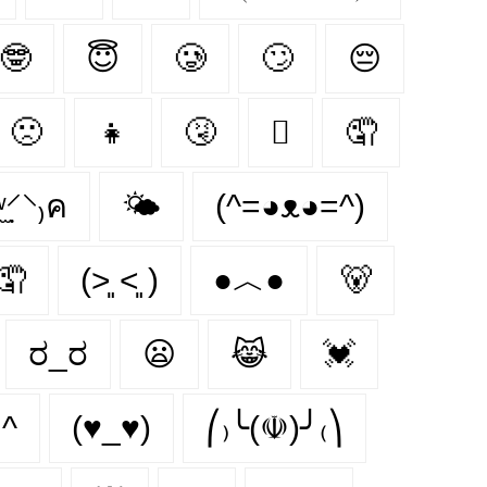
🤓
😇
🥲
🙄
😔
🙁
👧
🤧
🫩
🤦‍
̣̫⸍̣⸌₎ค
🌤
(^=◕ᴥ◕=^)
🤦
(˃͈ ˂͈ )
●︿●
🐻
ರ_ರ
😦
😹
💓
.^
(♥_♥)
⎛₎╰(☫)╯₍⎞