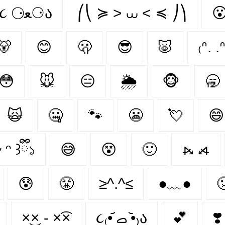
૮ ⚆ﻌ⚆ა
⎛⎝ ≽ > ⩊ < ≼ ⎠⎞

🐻‍
😊
🫢
😎
🐷
₍ᐢ. .ᐢ
😳
🐭
😑
🌦
🐵
🥱
🙀
🤐
🐾
😬
💘
😄
 ᵔ ꒱ྀི১
😅
😵
🙂
⦮ ⦯
😰
😤
≥^.^≤
●﹏●

×͜× - ×͡×
૮₍•᷄ ࡇ •᷅₎ა
💕
❣️