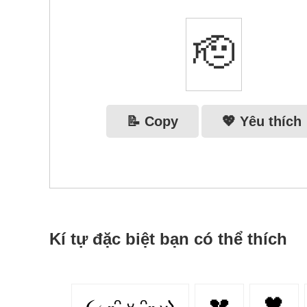
🫡
📝 Copy
💖 Yêu thích
Kí tự đặc biệt bạn có thể thích
૮₍ ˶ᵔ ᵕ ᵔ˶ ₎ა
💔
🖤