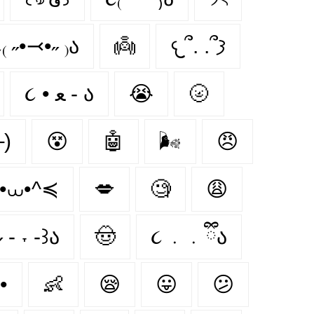
₍ ˶•⤙•˶ ₎ა
👼
𐔌՞. .՞𐦯
૮ • ﻌ - ა
😭
🌝
)
😵‍
🤖
🌬
😠
•⩊•^≼
💋
🧐
😩
 - ˕ -꒱ა
🤠
૮ ․ ․ ྀིა
•
👶
😪
😛
😕