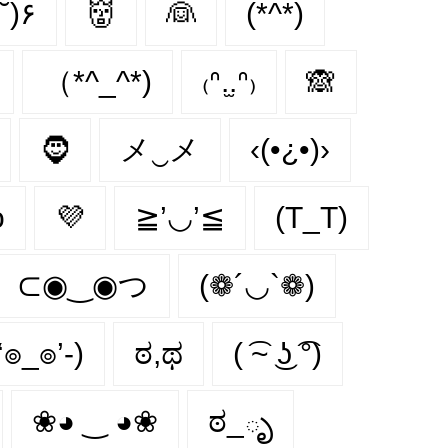
◡˘)۶
👹
👰
(*^*)
（*^_^*)
₍ᐢ.̫.ᐢ₎
🙈
🧔‍
メ‿メ
‹(•¿•)›
o
💜
≧’◡’≦
(T_T)
⊂◉‿◉つ
(❁´◡`❁)
-‘๏_๏’-)
ಠ,ಥ
( ͡~ ͜ʖ ͡°)
❀◕ ‿ ◕❀
ಠ_ృ