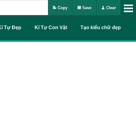
📝 Copy
💾 Save
🧹 Clear
Kí Tự Đẹp
Kí Tự Con Vật
Tạo kiểu chữ đẹp