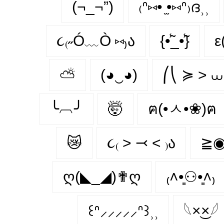
(¬_¬”)
₍ᐢ⑅• ̫•⑅ᐢ₎ദ⸒⸒
૮₍˶Ó﹏Ò ⑅₎ა
{•̃̾_•̃̾}
ε
⛅
(◕‿◕)
⎛⎝ ≽ > ⩊
╰︹╯
🤯
ฅ(•ㅅ•❀)ฅ
😿
૮₍ ˃ ⤙ ˂ ₎ა
≧
ღ(◣_◢)✟ღ
₍˄•͈⚇•͈˄₎
꒰ᐢ⸝⸝⸝⸝⸝ᐢ꒱⸒⸒
𓆩×͜×𓆪