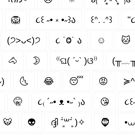
🦁
૮꒰ ˶• ༝ •˶꒱ა
꒰ᐢ. .ᐢ꒱
"૮
(੭˃ᴗ˂)੭
૮ ˙Ⱉ˙ ა
☺
🐱
🐴
🌛
⁽⁽ଘ( ˊᵕˋ )ଓ⁾⁾
(╥﹏╥
˶)
🌜
😂
😴
😡
≽^
🤫
૮₍ ´˶• ᴥ •˶` ₎ა
😘
૮꒰˶
🐯
👽
ദ്ദി ˉ͈̀꒳ˉ͈́ )✧
🧔
•⩊