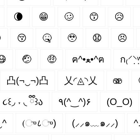
🌘
😁
🥴
😙
😥

😚
🤒
🥹
😧
😣
😷
🤕
🤑
ฅ^•ﻌ•^ฅ
ก₍⸍⸌̣ʷ
凸(¬‿¬)凸
乂◜◬◝乂
🫨
૮꒰◞ ˕ ◟ ྀི꒱ა
٩(^‿^)۶
(O_O)
‿^
(ு८ு)
(⸝⸝๑﹏๑⸝⸝)
^