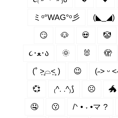
ミᵒ°WAG°ᵒ彡
(◣_◢)
😏
🐶
💀
🤡
૮･ﻌ･ა
🌞
🐰
🫣
(˚ ˃̣̣̥⌓˂̣̣̥ )
😉
(˶˃ ᵕ ˂
💞
₍^. .^₎⟆
☹
🐲
🤤
😗
/ᐠ • ˕ •マ ?