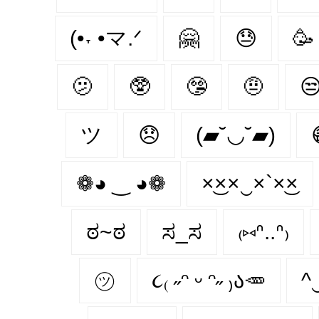
(•˕ •マ.ᐟ
🤗
😓
🥳
🫤
🥸
🤥
🤨

ツ
😞
(▰˘◡˘▰)
❁◕ ‿ ◕❁
×͜××‿×`×͜×
ಠ~ಠ
ಸ_ಸ
₍⑅ᐢ..ᐢ₎
㋡
૮₍ ˶ᵔ ᵕ ᵔ˶ ₎ა🥕
^