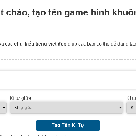
ặt chào, tạo tên game hình khuô
và các
chữ kiểu tiếng việt đẹp
giúp các bạn có thể dễ dàng tạ
Kí tự giữa:
Kí t
Tạo Tên Kí Tự