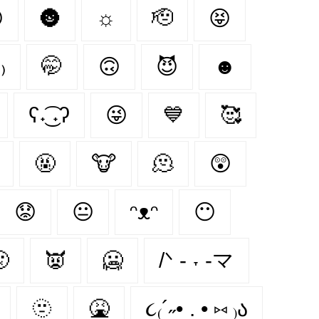

🌚
☼
🫡
😝
₎
🤭
🙃
😈
☻
ʕ˖͜͡ ˖ʔ
😜
💙
🥰
🤬
🐮
🫠
😲
😟
😐
ᵔᴥᵔ
😶

👿
🥶
/ᐠ - ˕ -マ
🫥
🤮
૮₍´˶• . • ⑅ ₎ა