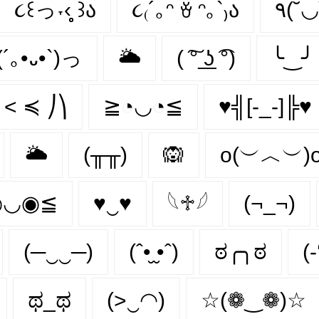
૮꒰っ˕‹̥̥̥ ꒱ა
૮₍´｡ᵔ ꈊ ᵔ｡`₎ა
٩(˘
(´｡•᎑•`)っ
🌥
( ͠° ͟ʖ ͡°)
╰‿╯
 < ≼ ⎠⎞
≧◔◡◔≦
♥╣[-_-]╠♥
🌥️
(╥╥)
🙉
o(︶︿︶)
◉◡◉≦
♥‿♥
𓆩♱𓆪
(¬_¬)
(─‿‿─)
(ˆ•̮ ̮•ˆ)
ಠ╭╮ಠ
(
ಥ_ಥ
(>‿◠)
☆(❁‿❁)☆