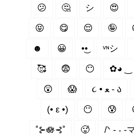
😕
🤔
シ
😍
😝
😋
😌
🤪
☻
😀
•͜•
ᵛᶰシ
🥰
😨
😶‍
✿◕ ‿
😲
😱
૮ • ﻌ - ა⁩
(• ε •)
😶
😰
˚⊱🪷⊰˚
🥵
/ᐠ - ˕ -