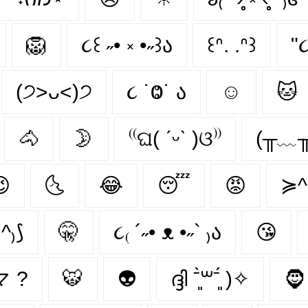
🦁
૮꒰ ˶• ༝ •˶꒱ა
꒰ᐢ. .ᐢ꒱
"૮
(੭˃ᴗ˂)੭
૮ ˙Ⱉ˙ ა
☺
🐱
🐴
🌛
⁽⁽ଘ( ˊᵕˋ )ଓ⁾⁾
(╥﹏╥

🌜
😂
😴
😡
≽^
.^₎⟆
🤫
૮₍ ´˶• ᴥ •˶` ₎ა
😘
•マ ?
🐯
👽
ദ്ദി ˉ͈̀꒳ˉ͈́ )✧
🧔