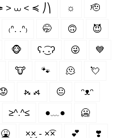
≽ > ⩊ < ≼ ⎠⎞
☼
🫡
₍ᐢ. .ᐢ₎
🤭
🙃
😈
🐵
ʕ˖͜͡ ˖ʔ
😜
💙
🐮
🐾
🫠
💘
😟
⦮ ⦯
😐
ᵔᴥᵔ
≥^.^≤
●﹏●
🥶
🤮
×͜× - ×͡×
💕
❣️