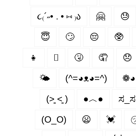
૮₍´˶• . • ⑅ ₎ა
🤗
😓
😇
🙄
😔
🥸
👧
🫩
🤧
🤦‍
😞
🌤
(^=◕ᴥ◕=^)
❁◕
(˃͈ ˂͈ )
●︿●
ಸ_ಸ
(O_O)
😦
💓