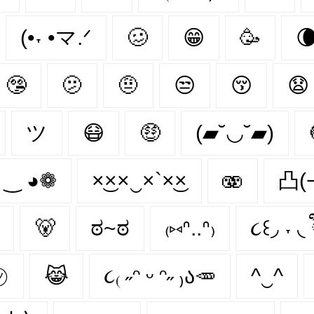
(•˕ •マ.ᐟ
🥴
😁
🥳

🤥
🫤
🤨
😒
😚
😧
ツ
😷
🤑
(▰˘◡˘▰)
 ‿ ◕❁
×͜××‿×`×͜×
🫨
凸(
🐻
ಠ~ಠ
₍⑅ᐢ..ᐢ₎
૮꒰◞ ˕ ◟ 
㋡
😹
૮₍ ˶ᵔ ᵕ ᵔ˶ ₎ა🥕
^‿^