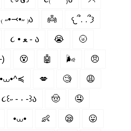
₍ ˶•⤙•˶ ₎ა
👼
𐔌՞. .՞𐦯
૮ • ﻌ - ა
😭
🌝
)
😵‍
🤖
🌬
😠
•⩊•^≼
💋
🧐
😩
૮꒰˶ - ˕ -꒱ა
🤠
🤤
•⩊•
👶
😪
😛