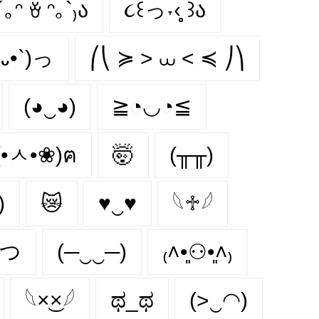
´｡ᵔ ꈊ ᵔ｡`₎ა
૮꒰っ˕‹̥̥̥ ꒱ა
•᎑•`)っ
⎛⎝ ≽ > ⩊ < ≼ ⎠⎞
(◕‿◕)
≧◔◡◔≦
(•ㅅ•❀)ฅ
🤯
(╥╥)
)
😿
♥‿♥
𓆩♱𓆪
◉つ
(─‿‿─)
₍˄•͈⚇•͈˄₎
𓆩×͜×𓆪
ಥ_ಥ
(>‿◠)