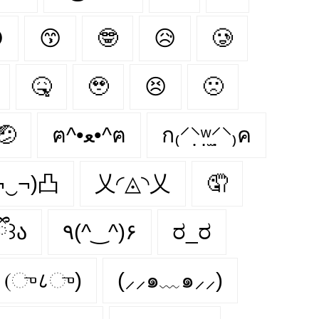

😙
🤓
😥
🥲
🤒
🥹
😣
🙁
🤕
ฅ^•ﻌ•^ฅ
ก₍⸍⸌̣ʷ̣̫⸍̣⸌₎ค
¬‿¬)凸
乂◜◬◝乂
🤦
ྀི꒱ა
٩(^‿^)۶
ರ_ರ
(ு८ு)
(⸝⸝๑﹏๑⸝⸝)