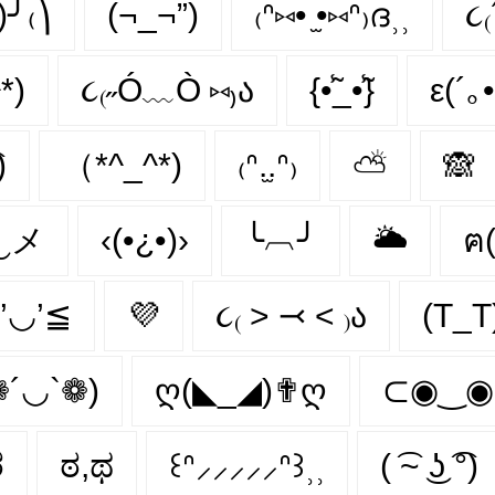
)╯₍⎞
(¬_¬”)
₍ᐢ⑅• ̫•⑅ᐢ₎ദ⸒⸒
૮₍
*)
૮₍˶Ó﹏Ò ⑅₎ა
{•̃̾_•̃̾}
ε(´｡
)
（*^_^*)
₍ᐢ.̫.ᐢ₎
⛅
🙈
‿メ
‹(•¿•)›
╰︹╯
🌥️
ฅ
’◡’≦
💜
૮₍ ˃ ⤙ ˂ ₎ა
(T_T
❁´◡`❁)
ღ(◣_◢)✟ღ
⊂◉‿
ಠ
ಠ,ಥ
꒰ᐢ⸝⸝⸝⸝⸝ᐢ꒱⸒⸒
( ͡~ ͜ʖ ͡°)