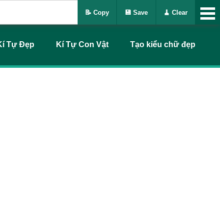
📝 Copy
💾 Save
🧹 Clear
Kí Tự Đẹp
Kí Tự Con Vật
Tạo kiểu chữ đẹp