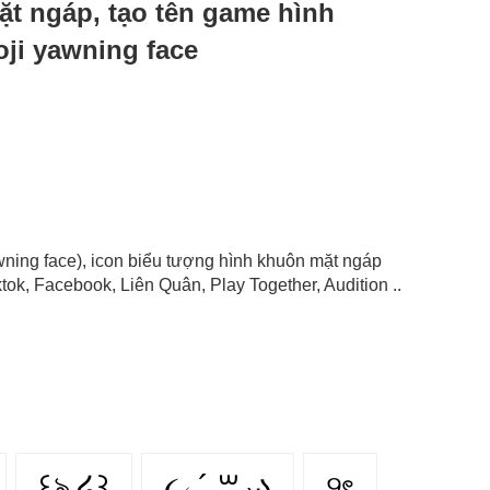
mặt ngáp, tạo tên game hình
ji yawning face
wning face), icon biểu tượng hình khuôn mặt ngáp
ok, Facebook, Liên Quân, Play Together, Audition ..
꒰ঌ ໒꒱
૮₍ ´ ꒳ ₎ა
୨ৎ