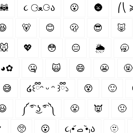
🦝
૮ ⚆ﻌ⚆ა
😮
🌚
⎛⎝ 
😆
🐻‍
😊
🫢
😎
🐷
🐭
💖
😳
😑
🌦
🥱
 ◕✿
🤐
🙀
😄
😬
🤬
😅
໒꒰ྀིᵔ ᵕ ᵔ ꒱ྀི১
😵
🙂
😃
༼ ͡° ͜ʖ ͡° ༽
😤
👿
🤢
マ
🥺
😮‍
૮₍•᷄ ࡇ •᷅₎ა
🫥