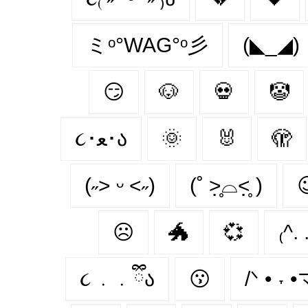
ミᵒ°WAG°ᵒ彡
(◣_◢)
😏
🐶
💀
🤡
૮･ﻌ･ა
🌞
🐰
🫣
(˶˃ ᵕ ˂˶)
(˚ ˃̣̣̥⌓˂̣̣̥ )

☹
🐲
💞
₍^. 
૮ ․ ․ ྀིა
😗
/ᐠ • ˕ 