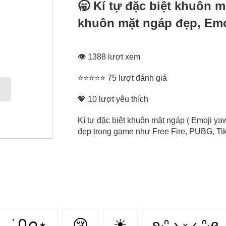
🥱 Kí tự đặc biệt khuôn 
khuôn mặt ngáp đẹp, Emo
👁 1388 lượt xem
⭐⭐⭐⭐⭐ 75 lượt đánh giá
💖
10
lượt yêu thích
Kí tự đặc biệt khuôn mặt ngáp ( Emoji ya
đẹp trong game như Free Fire, PUBG, Tikt
݁ ˖Ი𐑼⋆
😢
☀
ʚ₍ᐢ ›̥̥̥ ༝ ‹̥̥̥ ᐢ₎ɞ