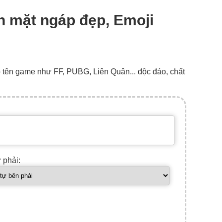
ôn mặt ngáp đẹp, Emoji
o tên game như FF, PUBG, Liên Quân... độc đáo, chất
ự phải: