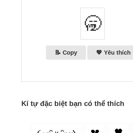
🥱
📝 Copy
💖 Yêu thích
Kí tự đặc biệt bạn có thể thích
૮₍ ˶ᵔ ᵕ ᵔ˶ ₎ა
💔
🖤