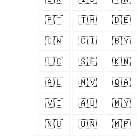
🇵🇹
🇹🇭
🇩🇪
🇨🇼
🇨🇮
🇧🇾
🇱🇨
🇸🇪
🇰🇳
🇦🇱
🇲🇻
🇶🇦
🇻🇮
🇦🇺
🇲🇾
🇳🇺
🇺🇳
🇲🇵