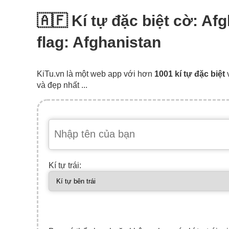
🇦🇫 Kí tự đặc biệt cờ: Af
flag: Afghanistan
KiTu.vn là một web app với hơn
1001 kí tự đặc biệt
và đẹp nhất ...
Kí tự trái: