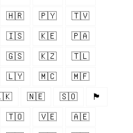
🇭🇷
🇵🇾
🇹🇻
🇮🇸
🇰🇪
🇵🇦
🇬🇸
🇰🇿
🇹🇱
🇱🇾
🇲🇨
🇲🇫
🇰
🇳🇪
🇸🇴
🏴󠁧󠁢󠁷󠁬󠁳󠁿
🇹🇴
🇻🇪
🇦🇪