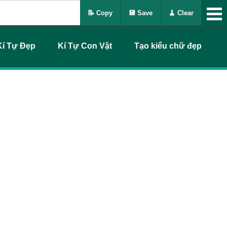
📝 Copy
💾 Save
🧹 Clear
Kí Tự Đẹp
Kí Tự Con Vật
Tạo kiểu chữ đẹp