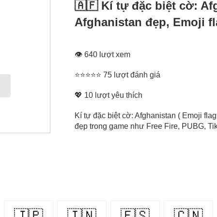
🇦🇫 Kí tự đặc biệt cờ: A
Afghanistan đẹp, Emoji f
👁 640 lượt xem
⭐⭐⭐⭐⭐ 75 lượt đánh giá
💖
10
lượt yêu thích
Kí tự đặc biệt cờ: Afghanistan ( Emoji fla
đẹp trong game như Free Fire, PUBG, Tikt
🇯🇵
🇮🇳
🇪🇸
🇨🇳