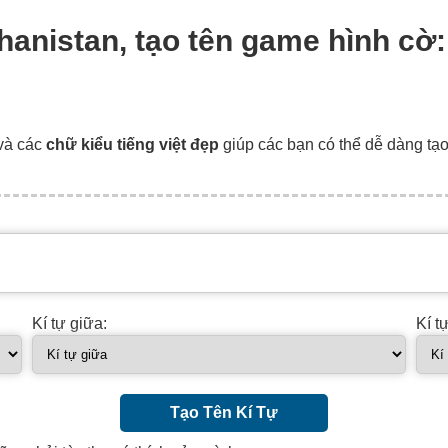
ghanistan, tạo tên game hình cờ
và các
chữ kiểu tiếng việt đẹp
giúp các bạn có thể dễ dàng tạ
Kí tự giữa:
Kí t
Tạo Tên Kí Tự