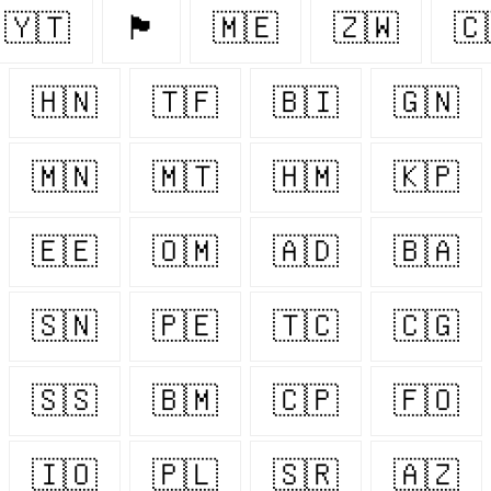
🇾🇹
🏴󠁧󠁢󠁥󠁮󠁧󠁿
🇲🇪
🇿🇼
🇨
🇭🇳
🇹🇫
🇧🇮
🇬🇳
🇲🇳
🇲🇹
🇭🇲
🇰🇵
🇪🇪
🇴🇲
🇦🇩
🇧🇦
🇸🇳
🇵🇪
🇹🇨
🇨🇬
🇸🇸
🇧🇲
🇨🇵
🇫🇴
🇮🇴
🇵🇱
🇸🇷
🇦🇿