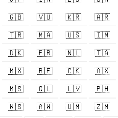
🇬🇧
🇻🇺
🇰🇷
🇦🇷
🇹🇷
🇲🇦
🇺🇸
🇮🇲
🇩🇰
🇫🇷
🇳🇱
🇹🇦
🇲🇽
🇧🇪
🇨🇰
🇦🇽
🇲🇸
🇬🇱
🇱🇻
🇵🇭
🇼🇸
🇦🇼
🇺🇲
🇿🇲