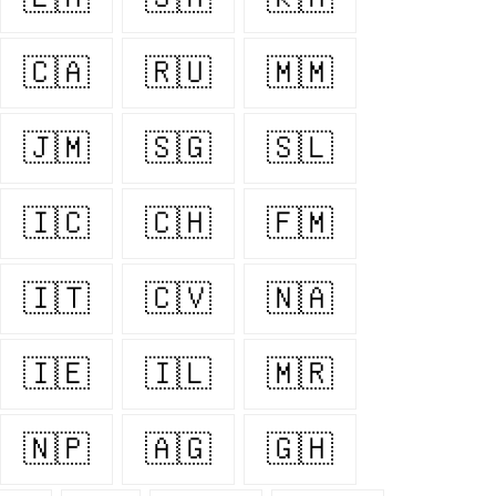
🇨🇦
🇷🇺
🇲🇲
🇯🇲
🇸🇬
🇸🇱
🇮🇨
🇨🇭
🇫🇲
🇮🇹
🇨🇻
🇳🇦
🇮🇪
🇮🇱
🇲🇷
🇳🇵
🇦🇬
🇬🇭