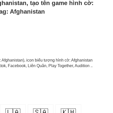
fghanistan, tạo tên game hình cờ:
lag: Afghanistan
g: Afghanistan), icon biểu tượng hình cờ: Afghanistan
ok, Facebook, Liên Quân, Play Together, Audition ..
🇱🇦
🇸🇦
🇰🇭