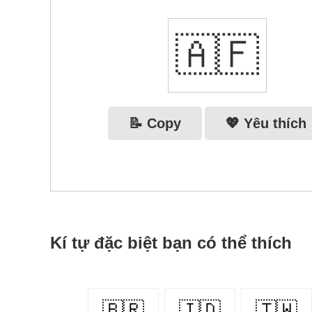
🇦🇫
📝 Copy
💖 Yêu thích
Kí tự đặc biệt bạn có thể thích
🇧🇷
🇮🇩
🇹🇼