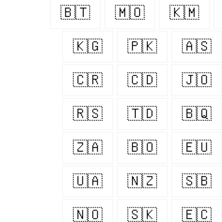
🇧🇹
🇲🇴
🇰🇲
🇰🇬
🇵🇰
🇦🇸
🇨🇷
🇨🇩
🇯🇴
🇷🇸
🇹🇩
🇧🇶
🇿🇦
🇧🇴
🇪🇺
🇺🇦
🇳🇿
🇸🇧
🇳🇴
🇸🇰
🇪🇨