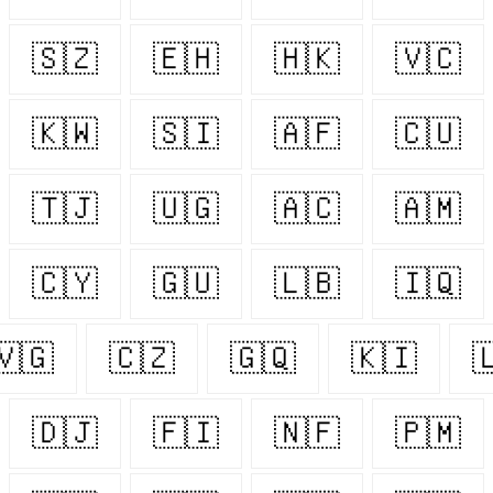
🇸🇿
🇪🇭
🇭🇰
🇻🇨
🇰🇼
🇸🇮
🇦🇫
🇨🇺
🇹🇯
🇺🇬
🇦🇨
🇦🇲
🇨🇾
🇬🇺
🇱🇧
🇮🇶
🇻🇬
🇨🇿
🇬🇶
🇰🇮

🇩🇯
🇫🇮
🇳🇫
🇵🇲