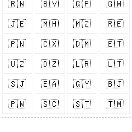
🇷🇼
🇧🇻
🇬🇵
🇬🇼
🇯🇪
🇲🇭
🇲🇿
🇷🇪
🇵🇳
🇨🇽
🇩🇲
🇪🇹
🇺🇿
🇩🇿
🇱🇷
🇱🇹
🇸🇯
🇪🇦
🇬🇾
🇧🇯
🇵🇼
🇸🇨
🇸🇹
🇹🇲