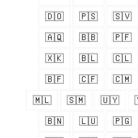
🇩🇴
🇵🇸
🇸🇻
🇦🇶
🇧🇧
🇵🇫
🇽🇰
🇧🇱
🇨🇱
🇧🇫
🇨🇫
🇨🇲
🇲🇱
🇸🇲
🇺🇾
🇧🇳
🇱🇺
🇵🇬