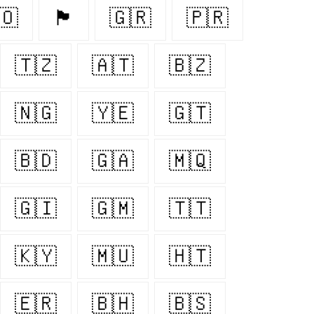
🇴
🏴󠁧󠁢󠁳󠁣󠁴󠁿
🇬🇷
🇵🇷
🇹🇿
🇦🇹
🇧🇿
🇳🇬
🇾🇪
🇬🇹
🇧🇩
🇬🇦
🇲🇶
🇬🇮
🇬🇲
🇹🇹
🇰🇾
🇲🇺
🇭🇹
🇪🇷
🇧🇭
🇧🇸