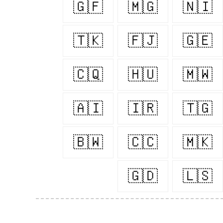
🇬🇫
🇲🇬
🇳🇮
🇹🇰
🇫🇯
🇬🇪
🇨🇶
🇭🇺
🇲🇼
🇦🇮
🇮🇷
🇹🇬
🇧🇼
🇨🇨
🇲🇰
🇬🇩
🇱🇸