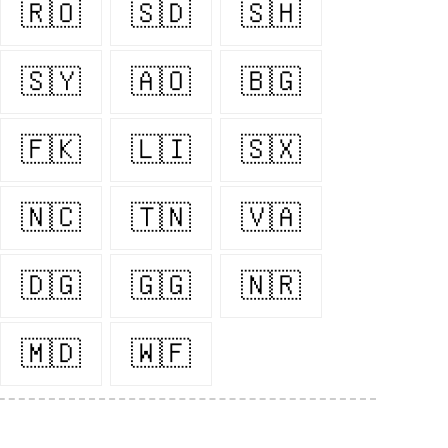
🇷🇴
🇸🇩
🇸🇭
🇸🇾
🇦🇴
🇧🇬
🇫🇰
🇱🇮
🇸🇽
🇳🇨
🇹🇳
🇻🇦
🇩🇬
🇬🇬
🇳🇷
🇲🇩
🇼🇫