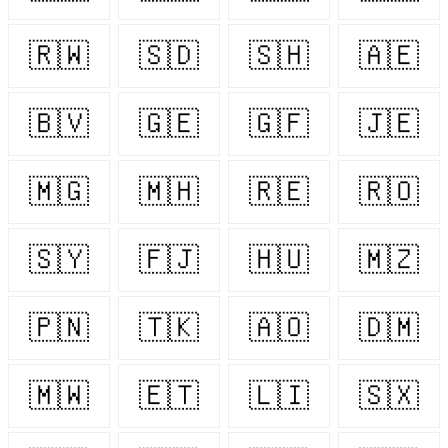
🇷🇼
🇸🇩
🇸🇭
🇦🇪
🇧🇻
🇬🇪
🇬🇫
🇯🇪
🇲🇬
🇲🇭
🇷🇪
🇷🇴
🇸🇾
🇫🇯
🇭🇺
🇲🇿
🇵🇳
🇹🇰
🇦🇴
🇩🇲
🇲🇼
🇪🇹
🇱🇮
🇸🇽