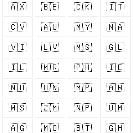
🇦🇽
🇧🇪
🇨🇰
🇮🇹
🇨🇻
🇦🇺
🇲🇾
🇳🇦
🇻🇮
🇱🇻
🇲🇸
🇬🇱
🇮🇱
🇲🇷
🇵🇭
🇮🇪
🇳🇺
🇺🇳
🇲🇵
🇦🇼
🇼🇸
🇿🇲
🇳🇵
🇺🇲
🇦🇬
🇲🇴
🇧🇹
🇬🇭