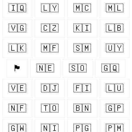
🇮🇶
🇱🇾
🇲🇨
🇲🇱
🇻🇬
🇨🇿
🇰🇮
🇱🇧
🇱🇰
🇲🇫
🇸🇲
🇺🇾
🏴󠁧󠁢󠁷󠁬󠁳󠁿
🇳🇪
🇸🇴
🇬🇶
🇻🇪
🇩🇯
🇫🇮
🇱🇺
🇳🇫
🇹🇴
🇧🇳
🇬🇵
🇬🇼
🇳🇮
🇵🇬
🇵🇲