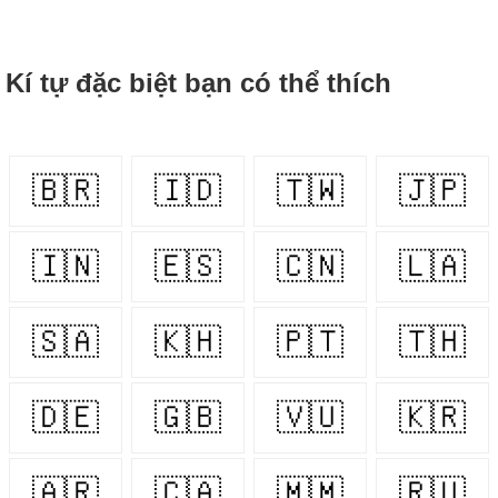
Kí tự đặc biệt bạn có thể thích
🇧🇷
🇮🇩
🇹🇼
🇯🇵
🇮🇳
🇪🇸
🇨🇳
🇱🇦
🇸🇦
🇰🇭
🇵🇹
🇹🇭
🇩🇪
🇬🇧
🇻🇺
🇰🇷
🇦🇷
🇨🇦
🇲🇲
🇷🇺