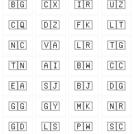
🇧🇬
🇨🇽
🇮🇷
🇺🇿
🇨🇶
🇩🇿
🇫🇰
🇱🇹
🇳🇨
🇻🇦
🇱🇷
🇹🇬
🇹🇳
🇦🇮
🇧🇼
🇨🇨
🇪🇦
🇸🇯
🇧🇯
🇩🇬
🇬🇬
🇬🇾
🇲🇰
🇳🇷
🇬🇩
🇱🇸
🇵🇼
🇸🇨