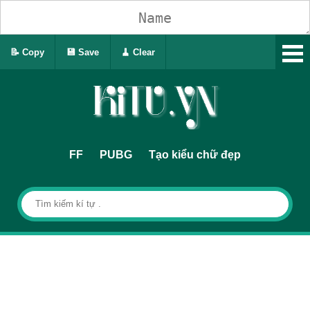
📝 Copy
💾 Save
🧹 Clear
FF
PUBG
Tạo kiểu chữ đẹp