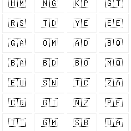
🇭🇲
🇳🇬
🇰🇵
🇬🇹
🇷🇸
🇹🇩
🇾🇪
🇪🇪
🇬🇦
🇴🇲
🇦🇩
🇧🇶
🇧🇦
🇧🇩
🇧🇴
🇲🇶
🇪🇺
🇸🇳
🇹🇨
🇿🇦
🇨🇬
🇬🇮
🇳🇿
🇵🇪
🇹🇹
🇬🇲
🇸🇧
🇺🇦