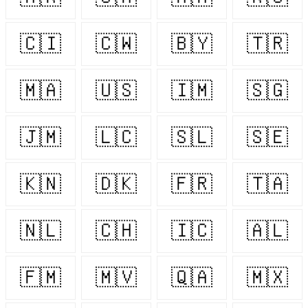
🇨🇮
🇨🇼
🇧🇾
🇹🇷
🇲🇦
🇺🇸
🇮🇲
🇸🇬
🇯🇲
🇱🇨
🇸🇱
🇸🇪
🇰🇳
🇩🇰
🇫🇷
🇹🇦
🇳🇱
🇨🇭
🇮🇨
🇦🇱
🇫🇲
🇲🇻
🇶🇦
🇲🇽