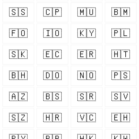
🇸🇸
🇨🇵
🇲🇺
🇧🇲
🇫🇴
🇮🇴
🇰🇾
🇵🇱
🇸🇰
🇪🇨
🇪🇷
🇭🇹
🇧🇭
🇩🇴
🇳🇴
🇵🇸
🇦🇿
🇧🇸
🇸🇷
🇸🇻
🇸🇿
🇭🇷
🇻🇨
🇪🇭
🇵🇾
🇧🇧
🇭🇰
🇰🇼