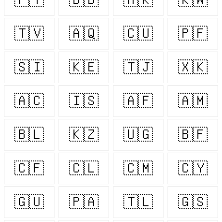
🇹🇻
🇦🇶
🇨🇺
🇵🇫
🇸🇮
🇰🇪
🇹🇯
🇽🇰
🇦🇨
🇮🇸
🇦🇫
🇦🇲
🇧🇱
🇰🇿
🇺🇬
🇧🇫
🇨🇫
🇨🇱
🇨🇲
🇨🇾
🇬🇺
🇵🇦
🇹🇱
🇬🇸