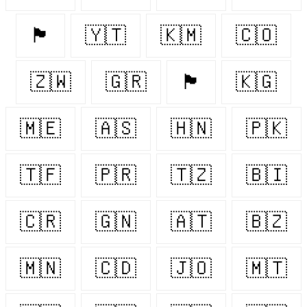
🏴󠁧󠁢󠁥󠁮󠁧󠁿
🇾🇹
🇰🇲
🇨🇴
🇿🇼
🇬🇷
🏴󠁧󠁢󠁳󠁣󠁴󠁿
🇰🇬
🇲🇪
🇦🇸
🇭🇳
🇵🇰
🇹🇫
🇵🇷
🇹🇿
🇧🇮
🇨🇷
🇬🇳
🇦🇹
🇧🇿
🇲🇳
🇨🇩
🇯🇴
🇲🇹