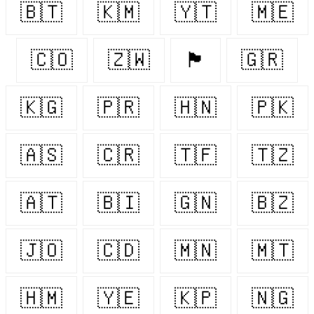
🇧🇹
🇰🇲
🇾🇹
🇲🇪
🇨🇴
🇿🇼
🏴󠁧󠁢󠁳󠁣󠁴󠁿
🇬🇷
🇰🇬
🇵🇷
🇭🇳
🇵🇰
🇦🇸
🇨🇷
🇹🇫
🇹🇿
🇦🇹
🇧🇮
🇬🇳
🇧🇿
🇯🇴
🇨🇩
🇲🇳
🇲🇹
🇭🇲
🇾🇪
🇰🇵
🇳🇬