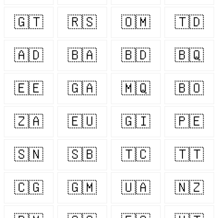
🇬🇹
🇷🇸
🇴🇲
🇹🇩
🇦🇩
🇧🇦
🇧🇩
🇧🇶
🇪🇪
🇬🇦
🇲🇶
🇧🇴
🇿🇦
🇪🇺
🇬🇮
🇵🇪
🇸🇳
🇸🇧
🇹🇨
🇹🇹
🇨🇬
🇬🇲
🇺🇦
🇳🇿