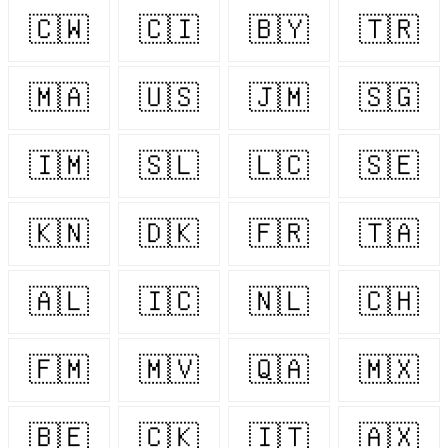
🇨🇼
🇨🇮
🇧🇾
🇹🇷
🇲🇦
🇺🇸
🇯🇲
🇸🇬
🇮🇲
🇸🇱
🇱🇨
🇸🇪
🇰🇳
🇩🇰
🇫🇷
🇹🇦
🇦🇱
🇮🇨
🇳🇱
🇨🇭
🇫🇲
🇲🇻
🇶🇦
🇲🇽
🇧🇪
🇨🇰
🇮🇹
🇦🇽