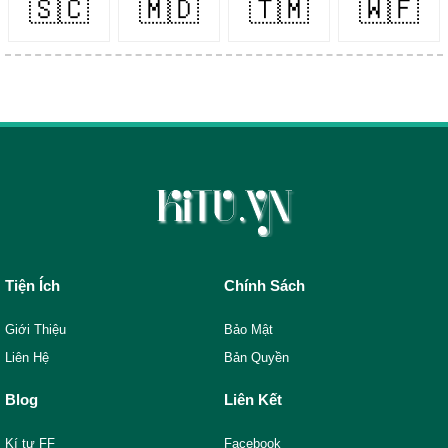
🇸🇨
🇲🇩
🇹🇲
🇼🇫
Tiện Ích
Chính Sách
Giới Thiệu
Bảo Mật
Liên Hệ
Bản Quyền
Blog
Liên Kết
Kí tự FF
Facebook