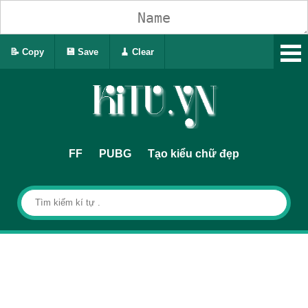
📝 Copy
💾 Save
🧹 Clear
FF
PUBG
Tạo kiểu chữ đẹp