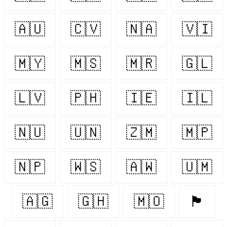
🇦🇺
🇨🇻
🇳🇦
🇻🇮
🇲🇾
🇲🇸
🇲🇷
🇬🇱
🇱🇻
🇵🇭
🇮🇪
🇮🇱
🇳🇺
🇺🇳
🇿🇲
🇲🇵
🇳🇵
🇼🇸
🇦🇼
🇺🇲
🇦🇬
🇬🇭
🇲🇴
🏴󠁧󠁢󠁥󠁮󠁧󠁿