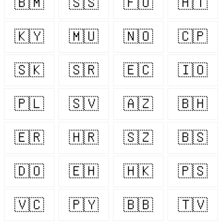
🇧🇲
🇸🇸
🇫🇴
🇭🇹
🇰🇾
🇲🇺
🇳🇴
🇨🇵
🇸🇰
🇸🇷
🇪🇨
🇮🇴
🇵🇱
🇸🇻
🇦🇿
🇧🇭
🇪🇷
🇭🇷
🇸🇿
🇧🇸
🇩🇴
🇪🇭
🇭🇰
🇵🇸
🇻🇨
🇵🇾
🇧🇧
🇹🇻