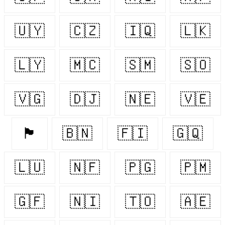
🇺🇾
🇨🇿
🇮🇶
🇱🇰
🇱🇾
🇲🇨
🇸🇲
🇸🇴
🇻🇬
🇩🇯
🇳🇪
🇻🇪
🏴󠁧󠁢󠁷󠁬󠁳󠁿
🇧🇳
🇫🇮
🇬🇶
🇱🇺
🇳🇫
🇵🇬
🇵🇲
🇬🇫
🇳🇮
🇹🇴
🇦🇪