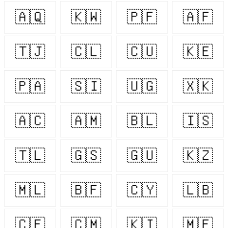
🇦🇶
🇰🇼
🇵🇫
🇦🇫
🇹🇯
🇨🇱
🇨🇺
🇰🇪
🇵🇦
🇸🇮
🇺🇬
🇽🇰
🇦🇨
🇦🇲
🇧🇱
🇮🇸
🇹🇱
🇬🇸
🇬🇺
🇰🇿
🇲🇱
🇧🇫
🇨🇾
🇱🇧
🇨🇫
🇨🇲
🇰🇮
🇲🇫