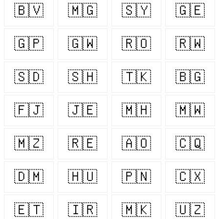
🇧🇻
🇲🇬
🇸🇾
🇬🇪
🇬🇵
🇬🇼
🇷🇴
🇷🇼
🇸🇩
🇸🇭
🇹🇰
🇧🇬
🇫🇯
🇯🇪
🇲🇭
🇲🇼
🇲🇿
🇷🇪
🇦🇴
🇨🇶
🇩🇲
🇭🇺
🇵🇳
🇨🇽
🇪🇹
🇮🇷
🇲🇰
🇺🇿