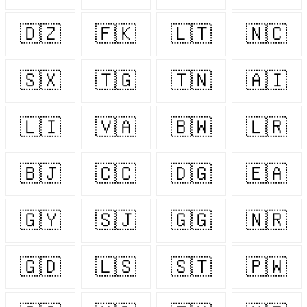
🇩🇿
🇫🇰
🇱🇹
🇳🇨
🇸🇽
🇹🇬
🇹🇳
🇦🇮
🇱🇮
🇻🇦
🇧🇼
🇱🇷
🇧🇯
🇨🇨
🇩🇬
🇪🇦
🇬🇾
🇸🇯
🇬🇬
🇳🇷
🇬🇩
🇱🇸
🇸🇹
🇵🇼