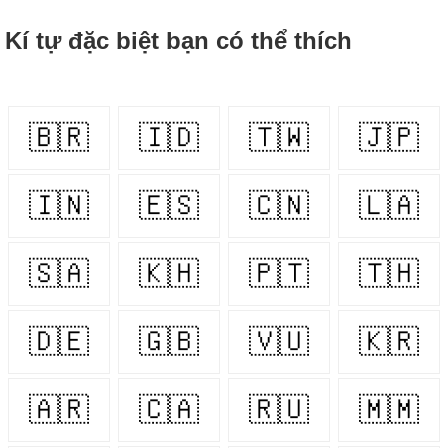
Kí tự đặc biệt bạn có thể thích
🇧🇷
🇮🇩
🇹🇼
🇯🇵
🇮🇳
🇪🇸
🇨🇳
🇱🇦
🇸🇦
🇰🇭
🇵🇹
🇹🇭
🇩🇪
🇬🇧
🇻🇺
🇰🇷
🇦🇷
🇨🇦
🇷🇺
🇲🇲