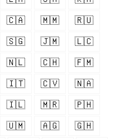
🇨🇦
🇲🇲
🇷🇺
🇸🇬
🇯🇲
🇱🇨
🇳🇱
🇨🇭
🇫🇲
🇮🇹
🇨🇻
🇳🇦
🇮🇱
🇲🇷
🇵🇭
🇺🇲
🇦🇬
🇬🇭