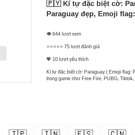
🇵🇾 Kí tự đặc biệt cờ: P
Paraguay đẹp, Emoji flag
👁 644 lượt xem
⭐⭐⭐⭐⭐ 75 lượt đánh giá
💖
10
lượt yêu thích
Kí tự đặc biệt cờ: Paraguay ( Emoji flag
trong game như Free Fire, PUBG, Tiktok, 
🇯🇵
🇮🇳
🇪🇸
🇨🇳