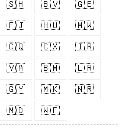
🇸🇭
🇧🇻
🇬🇪
🇫🇯
🇭🇺
🇲🇼
🇨🇶
🇨🇽
🇮🇷
🇻🇦
🇧🇼
🇱🇷
🇬🇾
🇲🇰
🇳🇷
🇲🇩
🇼🇫