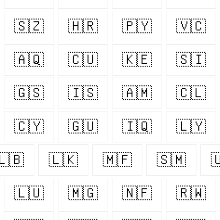
🇸🇿
🇭🇷
🇵🇾
🇻🇨
🇦🇶
🇨🇺
🇰🇪
🇸🇮
🇬🇸
🇮🇸
🇦🇲
🇨🇱
🇨🇾
🇬🇺
🇮🇶
🇱🇾
🇱🇧
🇱🇰
🇲🇫
🇸🇲

🇱🇺
🇲🇬
🇳🇫
🇷🇼