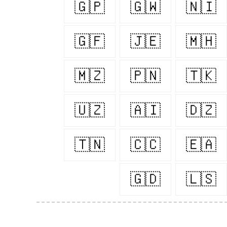
🇬🇵
🇬🇼
🇳🇮
🇬🇫
🇯🇪
🇲🇭
🇲🇿
🇵🇳
🇹🇰
🇺🇿
🇦🇮
🇩🇿
🇹🇳
🇨🇨
🇪🇦
🇬🇩
🇱🇸