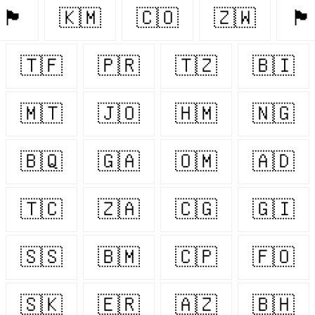
🏴󠁧󠁢󠁥󠁮󠁧󠁿
🇰🇲
🇨🇴
🇿🇼
🏴󠁧󠁢󠁳󠁣󠁴󠁿
🇹🇫
🇵🇷
🇹🇿
🇧🇮
🇲🇹
🇯🇴
🇭🇲
🇳🇬
🇧🇶
🇬🇦
🇴🇲
🇦🇩
🇹🇨
🇿🇦
🇨🇬
🇬🇮
🇸🇸
🇧🇲
🇨🇵
🇫🇴
🇸🇰
🇪🇷
🇦🇿
🇧🇭