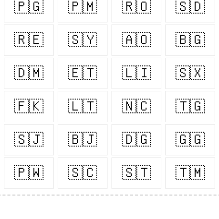
🇵🇬
🇵🇲
🇷🇴
🇸🇩
🇷🇪
🇸🇾
🇦🇴
🇧🇬
🇩🇲
🇪🇹
🇱🇮
🇸🇽
🇫🇰
🇱🇹
🇳🇨
🇹🇬
🇸🇯
🇧🇯
🇩🇬
🇬🇬
🇵🇼
🇸🇨
🇸🇹
🇹🇲