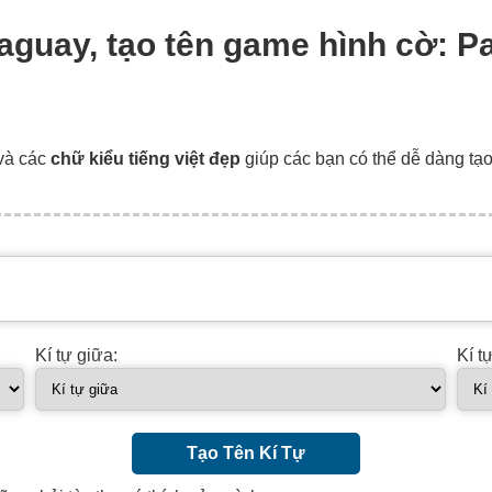
raguay, tạo tên game hình cờ: P
và các
chữ kiểu tiếng việt đẹp
giúp các bạn có thể dễ dàng tạ
Kí tự giữa:
Kí t
Tạo Tên Kí Tự