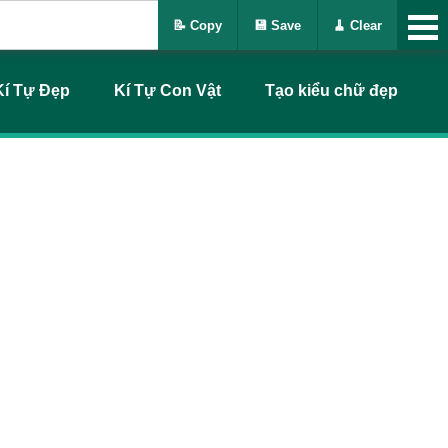
📝 Copy
💾 Save
🧹 Clear
Kí Tự Đẹp
Kí Tự Con Vật
Tạo kiểu chữ đẹp