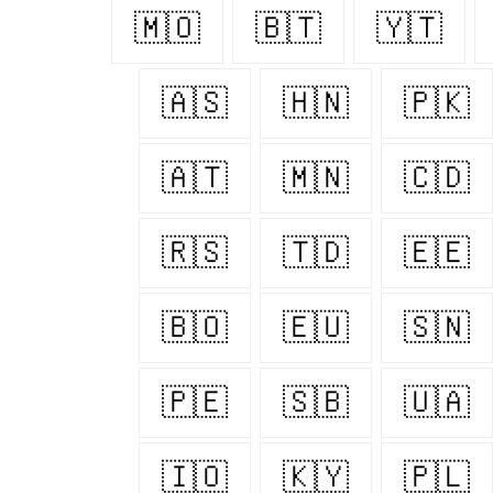
🇲🇴
🇧🇹
🇾🇹
🇦🇸
🇭🇳
🇵🇰
🇦🇹
🇲🇳
🇨🇩
🇷🇸
🇹🇩
🇪🇪
🇧🇴
🇪🇺
🇸🇳
🇵🇪
🇸🇧
🇺🇦
🇮🇴
🇰🇾
🇵🇱