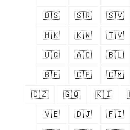
🇧🇸
🇸🇷
🇸🇻
🇭🇰
🇰🇼
🇹🇻
🇺🇬
🇦🇨
🇧🇱
🇧🇫
🇨🇫
🇨🇲
🇨🇿
🇬🇶
🇰🇮
🇻🇪
🇩🇯
🇫🇮