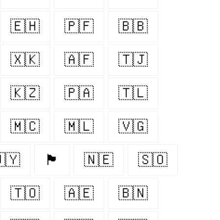
🇪🇭
🇵🇫
🇧🇧
🇽🇰
🇦🇫
🇹🇯
🇰🇿
🇵🇦
🇹🇱
🇲🇨
🇲🇱
🇻🇬
🇾
🏴󠁧󠁢󠁷󠁬󠁳󠁿
🇳🇪
🇸🇴
🇹🇴
🇦🇪
🇧🇳