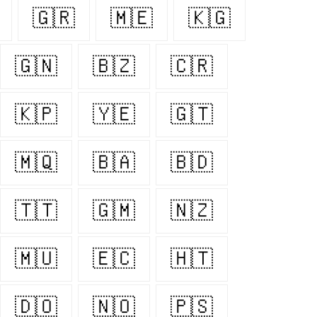
🇬🇷
🇲🇪
🇰🇬
🇬🇳
🇧🇿
🇨🇷
🇰🇵
🇾🇪
🇬🇹
🇲🇶
🇧🇦
🇧🇩
🇹🇹
🇬🇲
🇳🇿
🇲🇺
🇪🇨
🇭🇹
🇩🇴
🇳🇴
🇵🇸