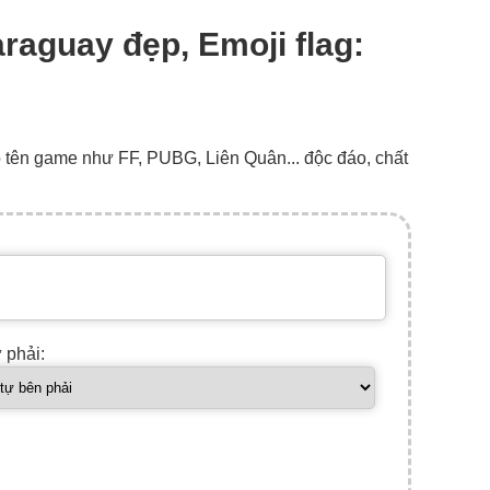
araguay đẹp, Emoji flag:
o tên game như FF, PUBG, Liên Quân... độc đáo, chất
ự phải: