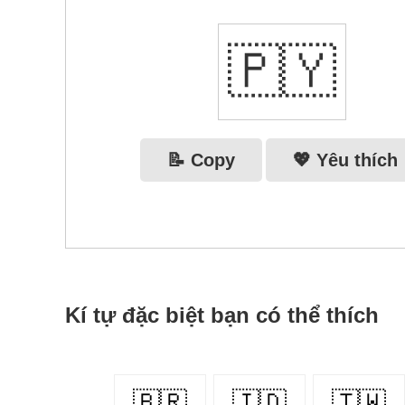
🇵🇾
📝 Copy
💖 Yêu thích
Kí tự đặc biệt bạn có thể thích
🇧🇷
🇮🇩
🇹🇼