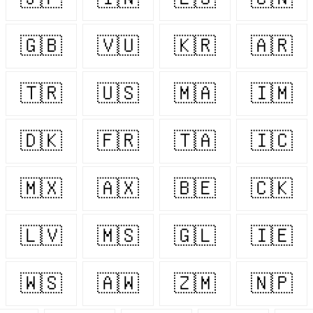
🇬🇧
🇻🇺
🇰🇷
🇦🇷
🇹🇷
🇺🇸
🇲🇦
🇮🇲
🇩🇰
🇫🇷
🇹🇦
🇮🇨
🇲🇽
🇦🇽
🇧🇪
🇨🇰
🇱🇻
🇲🇸
🇬🇱
🇮🇪
🇼🇸
🇦🇼
🇿🇲
🇳🇵