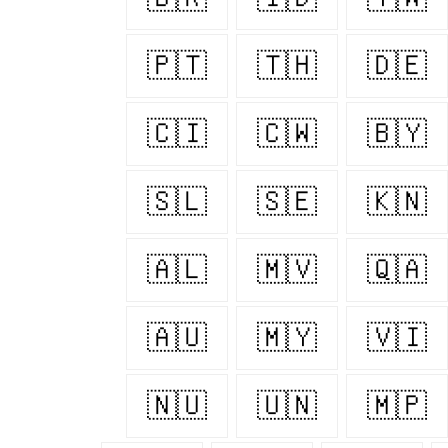
🇵🇹
🇹🇭
🇩🇪
🇨🇮
🇨🇼
🇧🇾
🇸🇱
🇸🇪
🇰🇳
🇦🇱
🇲🇻
🇶🇦
🇦🇺
🇲🇾
🇻🇮
🇳🇺
🇺🇳
🇲🇵