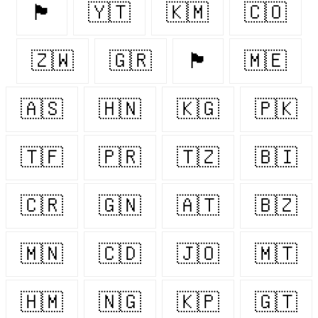
🏴󠁧󠁢󠁥󠁮󠁧󠁿
🇾🇹
🇰🇲
🇨🇴
🇿🇼
🇬🇷
🏴󠁧󠁢󠁳󠁣󠁴󠁿
🇲🇪
🇦🇸
🇭🇳
🇰🇬
🇵🇰
🇹🇫
🇵🇷
🇹🇿
🇧🇮
🇨🇷
🇬🇳
🇦🇹
🇧🇿
🇲🇳
🇨🇩
🇯🇴
🇲🇹
🇭🇲
🇳🇬
🇰🇵
🇬🇹