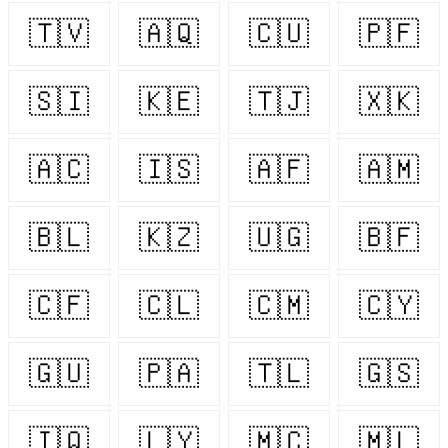
🇹🇻
🇦🇶
🇨🇺
🇵🇫
🇸🇮
🇰🇪
🇹🇯
🇽🇰
🇦🇨
🇮🇸
🇦🇫
🇦🇲
🇧🇱
🇰🇿
🇺🇬
🇧🇫
🇨🇫
🇨🇱
🇨🇲
🇨🇾
🇬🇺
🇵🇦
🇹🇱
🇬🇸
🇮🇶
🇱🇾
🇲🇨
🇲🇱