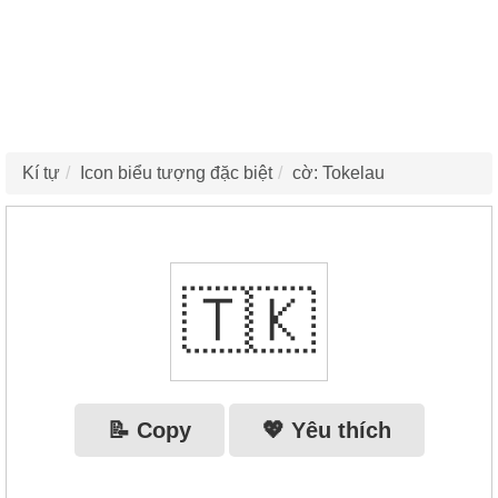
Kí tự
Icon biểu tượng đặc biệt
cờ: Tokelau
🇹🇰
📝 Copy
💖 Yêu thích