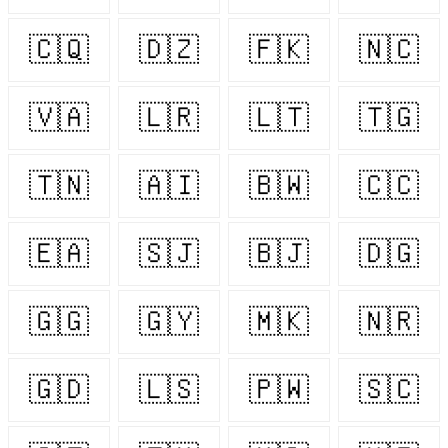
🇨🇶
🇩🇿
🇫🇰
🇳🇨
🇻🇦
🇱🇷
🇱🇹
🇹🇬
🇹🇳
🇦🇮
🇧🇼
🇨🇨
🇪🇦
🇸🇯
🇧🇯
🇩🇬
🇬🇬
🇬🇾
🇲🇰
🇳🇷
🇬🇩
🇱🇸
🇵🇼
🇸🇨