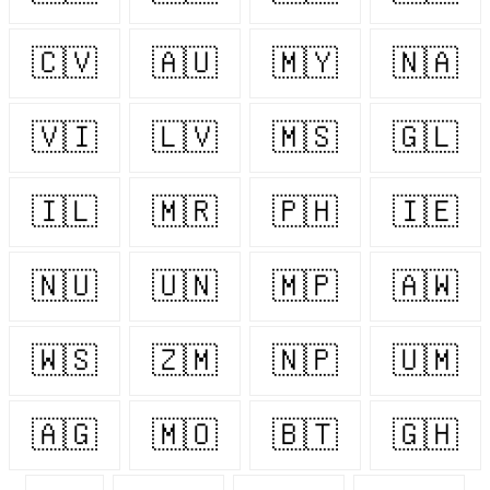
🇨🇻
🇦🇺
🇲🇾
🇳🇦
🇻🇮
🇱🇻
🇲🇸
🇬🇱
🇮🇱
🇲🇷
🇵🇭
🇮🇪
🇳🇺
🇺🇳
🇲🇵
🇦🇼
🇼🇸
🇿🇲
🇳🇵
🇺🇲
🇦🇬
🇲🇴
🇧🇹
🇬🇭