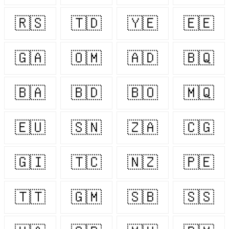
🇷🇸
🇹🇩
🇾🇪
🇪🇪
🇬🇦
🇴🇲
🇦🇩
🇧🇶
🇧🇦
🇧🇩
🇧🇴
🇲🇶
🇪🇺
🇸🇳
🇿🇦
🇨🇬
🇬🇮
🇹🇨
🇳🇿
🇵🇪
🇹🇹
🇬🇲
🇸🇧
🇸🇸