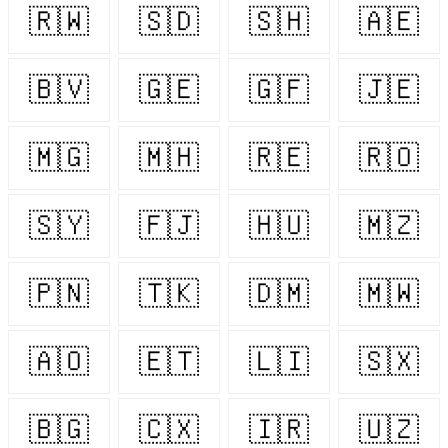
🇷🇼
🇸🇩
🇸🇭
🇦🇪
🇧🇻
🇬🇪
🇬🇫
🇯🇪
🇲🇬
🇲🇭
🇷🇪
🇷🇴
🇸🇾
🇫🇯
🇭🇺
🇲🇿
🇵🇳
🇹🇰
🇩🇲
🇲🇼
🇦🇴
🇪🇹
🇱🇮
🇸🇽
🇧🇬
🇨🇽
🇮🇷
🇺🇿