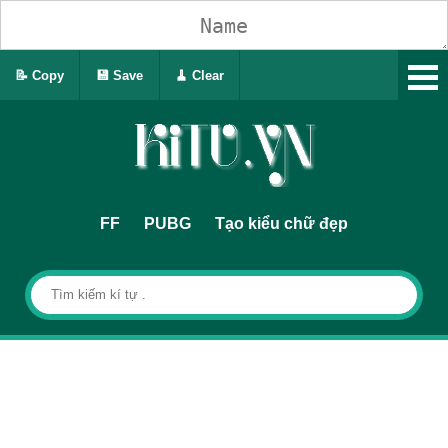
📝 Copy
💾 Save
🧹 Clear
FF
PUBG
Tạo kiểu chữ đẹp