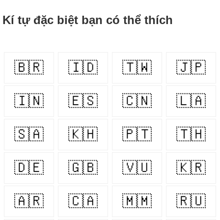
Kí tự đặc biệt bạn có thể thích
🇧🇷
🇮🇩
🇹🇼
🇯🇵
🇮🇳
🇪🇸
🇨🇳
🇱🇦
🇸🇦
🇰🇭
🇵🇹
🇹🇭
🇩🇪
🇬🇧
🇻🇺
🇰🇷
🇦🇷
🇨🇦
🇲🇲
🇷🇺