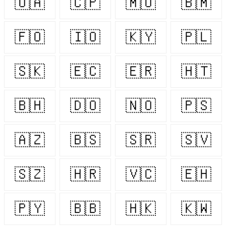
🇺🇦
🇨🇵
🇲🇺
🇧🇲
🇫🇴
🇮🇴
🇰🇾
🇵🇱
🇸🇰
🇪🇨
🇪🇷
🇭🇹
🇧🇭
🇩🇴
🇳🇴
🇵🇸
🇦🇿
🇧🇸
🇸🇷
🇸🇻
🇸🇿
🇭🇷
🇻🇨
🇪🇭
🇵🇾
🇧🇧
🇭🇰
🇰🇼