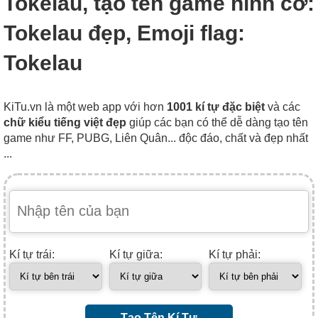
Tokelau, tạo tên game hình cờ:
Tokelau đẹp, Emoji flag:
Tokelau
KiTu.vn là một web app với hơn
1001 kí tự đặc biệt
và các
chữ kiểu tiếng việt đẹp
giúp các bạn có thể dễ dàng tạo tên
game như FF, PUBG, Liên Quân... độc đáo, chất và đẹp nhất
...
Kí tự trái:
Kí tự giữa:
Kí tự phải:
Tạo Tên Kí Tự