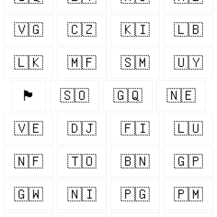
🇻🇬
🇨🇿
🇰🇮
🇱🇧
🇱🇰
🇲🇫
🇸🇲
🇺🇾
🏴󠁧󠁢󠁷󠁬󠁳󠁿
🇸🇴
🇬🇶
🇳🇪
🇻🇪
🇩🇯
🇫🇮
🇱🇺
🇳🇫
🇹🇴
🇧🇳
🇬🇵
🇬🇼
🇳🇮
🇵🇬
🇵🇲