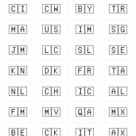
🇨🇮
🇨🇼
🇧🇾
🇹🇷
🇲🇦
🇺🇸
🇮🇲
🇸🇬
🇯🇲
🇱🇨
🇸🇱
🇸🇪
🇰🇳
🇩🇰
🇫🇷
🇹🇦
🇳🇱
🇨🇭
🇮🇨
🇦🇱
🇫🇲
🇲🇻
🇶🇦
🇲🇽
🇧🇪
🇨🇰
🇮🇹
🇦🇽