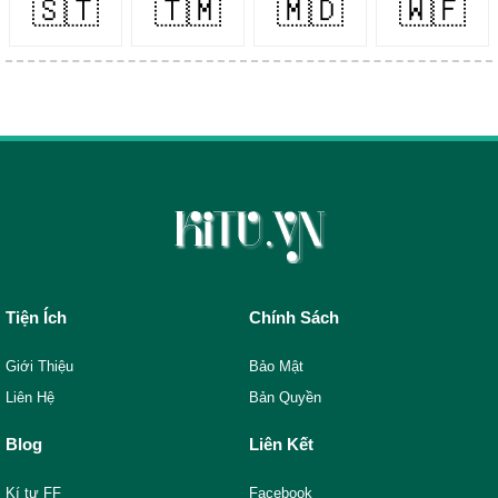
🇸🇹
🇹🇲
🇲🇩
🇼🇫
Tiện Ích
Chính Sách
Giới Thiệu
Bảo Mật
Liên Hệ
Bản Quyền
Blog
Liên Kết
Kí tự FF
Facebook