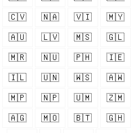
🇨🇻
🇳🇦
🇻🇮
🇲🇾
🇦🇺
🇱🇻
🇲🇸
🇬🇱
🇲🇷
🇳🇺
🇵🇭
🇮🇪
🇮🇱
🇺🇳
🇼🇸
🇦🇼
🇲🇵
🇳🇵
🇺🇲
🇿🇲
🇦🇬
🇲🇴
🇧🇹
🇬🇭