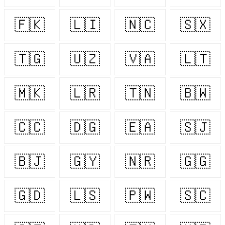
🇫🇰
🇱🇮
🇳🇨
🇸🇽
🇹🇬
🇺🇿
🇻🇦
🇱🇹
🇲🇰
🇱🇷
🇹🇳
🇧🇼
🇨🇨
🇩🇬
🇪🇦
🇸🇯
🇧🇯
🇬🇾
🇳🇷
🇬🇬
🇬🇩
🇱🇸
🇵🇼
🇸🇨