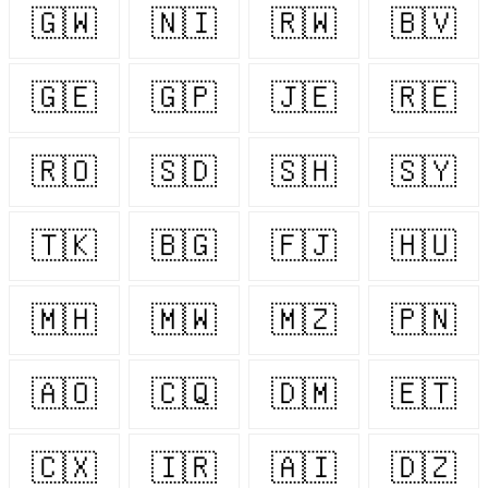
🇬🇼
🇳🇮
🇷🇼
🇧🇻
🇬🇪
🇬🇵
🇯🇪
🇷🇪
🇷🇴
🇸🇩
🇸🇭
🇸🇾
🇹🇰
🇧🇬
🇫🇯
🇭🇺
🇲🇭
🇲🇼
🇲🇿
🇵🇳
🇦🇴
🇨🇶
🇩🇲
🇪🇹
🇨🇽
🇮🇷
🇦🇮
🇩🇿