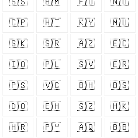
🇸🇸
🇧🇲
🇫🇴
🇳🇴
🇨🇵
🇭🇹
🇰🇾
🇲🇺
🇸🇰
🇸🇷
🇦🇿
🇪🇨
🇮🇴
🇵🇱
🇸🇻
🇪🇷
🇵🇸
🇻🇨
🇧🇭
🇧🇸
🇩🇴
🇪🇭
🇸🇿
🇭🇰
🇭🇷
🇵🇾
🇦🇶
🇧🇧