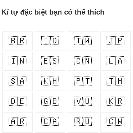
Kí tự đặc biệt bạn có thể thích
🇧🇷
🇮🇩
🇹🇼
🇯🇵
🇮🇳
🇪🇸
🇨🇳
🇱🇦
🇸🇦
🇰🇭
🇵🇹
🇹🇭
🇩🇪
🇬🇧
🇻🇺
🇰🇷
🇦🇷
🇨🇦
🇷🇺
🇨🇼