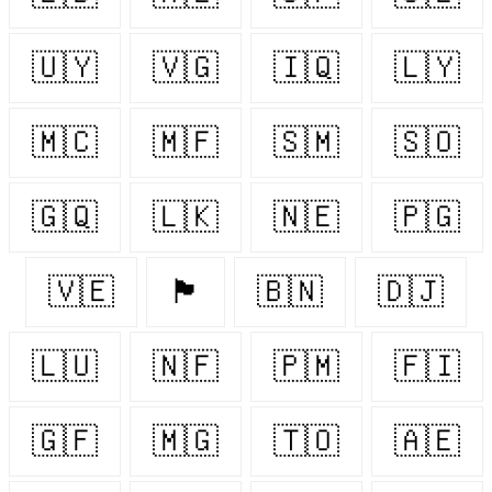
🇺🇾
🇻🇬
🇮🇶
🇱🇾
🇲🇨
🇲🇫
🇸🇲
🇸🇴
🇬🇶
🇱🇰
🇳🇪
🇵🇬
🇻🇪
🏴󠁧󠁢󠁷󠁬󠁳󠁿
🇧🇳
🇩🇯
🇱🇺
🇳🇫
🇵🇲
🇫🇮
🇬🇫
🇲🇬
🇹🇴
🇦🇪