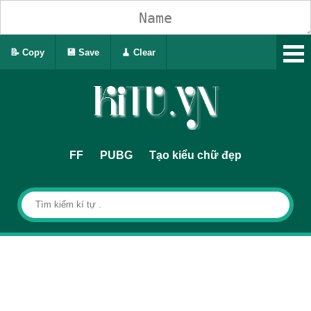
📝 Copy
💾 Save
🧹 Clear
FF
PUBG
Tạo kiểu chữ đẹp