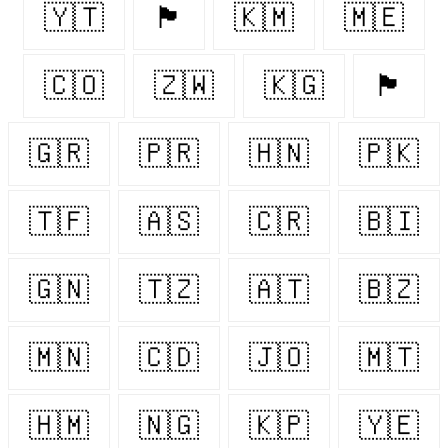
🇾🇹
🏴󠁧󠁢󠁥󠁮󠁧󠁿
🇰🇲
🇲🇪
🇨🇴
🇿🇼
🇰🇬
🏴󠁧󠁢󠁳󠁣󠁴󠁿
🇬🇷
🇵🇷
🇭🇳
🇵🇰
🇹🇫
🇦🇸
🇨🇷
🇧🇮
🇬🇳
🇹🇿
🇦🇹
🇧🇿
🇲🇳
🇨🇩
🇯🇴
🇲🇹
🇭🇲
🇳🇬
🇰🇵
🇾🇪