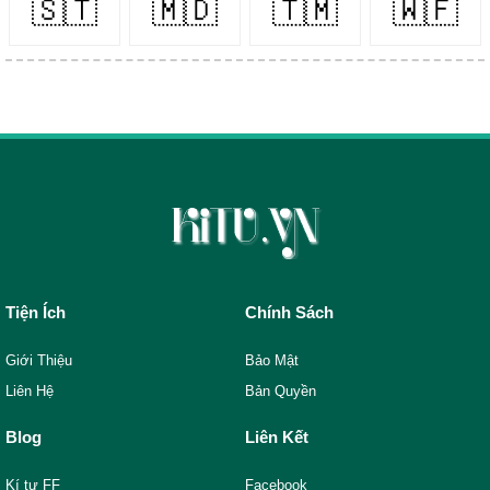
🇸🇹
🇲🇩
🇹🇲
🇼🇫
Tiện Ích
Chính Sách
Giới Thiệu
Bảo Mật
Liên Hệ
Bản Quyền
Blog
Liên Kết
Kí tự FF
Facebook