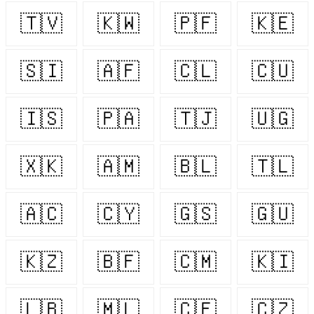
🇹🇻
🇰🇼
🇵🇫
🇰🇪
🇸🇮
🇦🇫
🇨🇱
🇨🇺
🇮🇸
🇵🇦
🇹🇯
🇺🇬
🇽🇰
🇦🇲
🇧🇱
🇹🇱
🇦🇨
🇨🇾
🇬🇸
🇬🇺
🇰🇿
🇧🇫
🇨🇲
🇰🇮
🇱🇧
🇲🇱
🇨🇫
🇨🇿