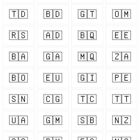
🇹🇩
🇧🇩
🇬🇹
🇴🇲
🇷🇸
🇦🇩
🇧🇶
🇪🇪
🇧🇦
🇬🇦
🇲🇶
🇿🇦
🇧🇴
🇪🇺
🇬🇮
🇵🇪
🇸🇳
🇨🇬
🇹🇨
🇹🇹
🇺🇦
🇬🇲
🇸🇧
🇳🇿