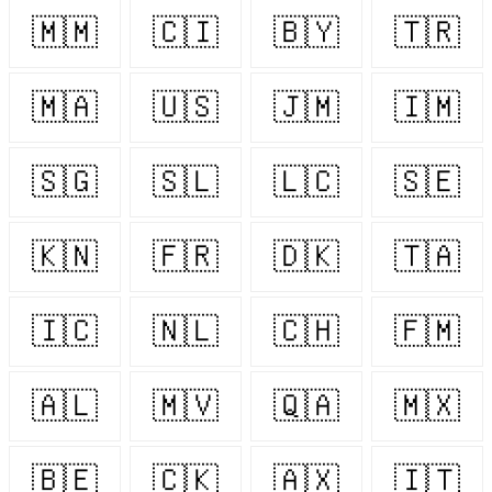
🇲🇲
🇨🇮
🇧🇾
🇹🇷
🇲🇦
🇺🇸
🇯🇲
🇮🇲
🇸🇬
🇸🇱
🇱🇨
🇸🇪
🇰🇳
🇫🇷
🇩🇰
🇹🇦
🇮🇨
🇳🇱
🇨🇭
🇫🇲
🇦🇱
🇲🇻
🇶🇦
🇲🇽
🇧🇪
🇨🇰
🇦🇽
🇮🇹