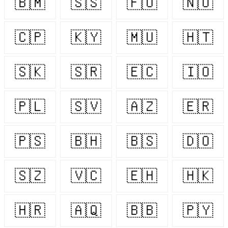
🇧🇲
🇸🇸
🇫🇴
🇳🇴
🇨🇵
🇰🇾
🇲🇺
🇭🇹
🇸🇰
🇸🇷
🇪🇨
🇮🇴
🇵🇱
🇸🇻
🇦🇿
🇪🇷
🇵🇸
🇧🇭
🇧🇸
🇩🇴
🇸🇿
🇻🇨
🇪🇭
🇭🇰
🇭🇷
🇦🇶
🇧🇧
🇵🇾