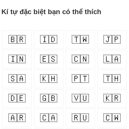
Kí tự đặc biệt bạn có thể thích
🇧🇷
🇮🇩
🇹🇼
🇯🇵
🇮🇳
🇪🇸
🇨🇳
🇱🇦
🇸🇦
🇰🇭
🇵🇹
🇹🇭
🇩🇪
🇬🇧
🇻🇺
🇰🇷
🇦🇷
🇨🇦
🇷🇺
🇨🇼