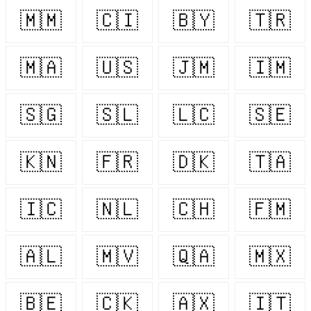
🇲🇲
🇨🇮
🇧🇾
🇹🇷
🇲🇦
🇺🇸
🇯🇲
🇮🇲
🇸🇬
🇸🇱
🇱🇨
🇸🇪
🇰🇳
🇫🇷
🇩🇰
🇹🇦
🇮🇨
🇳🇱
🇨🇭
🇫🇲
🇦🇱
🇲🇻
🇶🇦
🇲🇽
🇧🇪
🇨🇰
🇦🇽
🇮🇹