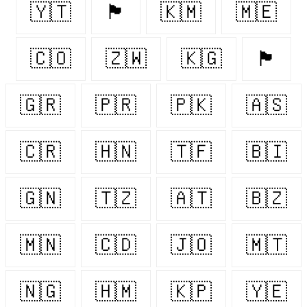
🇾🇹
🏴󠁧󠁢󠁥󠁮󠁧󠁿
🇰🇲
🇲🇪
🇨🇴
🇿🇼
🇰🇬
🏴󠁧󠁢󠁳󠁣󠁴󠁿
🇬🇷
🇵🇷
🇵🇰
🇦🇸
🇨🇷
🇭🇳
🇹🇫
🇧🇮
🇬🇳
🇹🇿
🇦🇹
🇧🇿
🇲🇳
🇨🇩
🇯🇴
🇲🇹
🇳🇬
🇭🇲
🇰🇵
🇾🇪