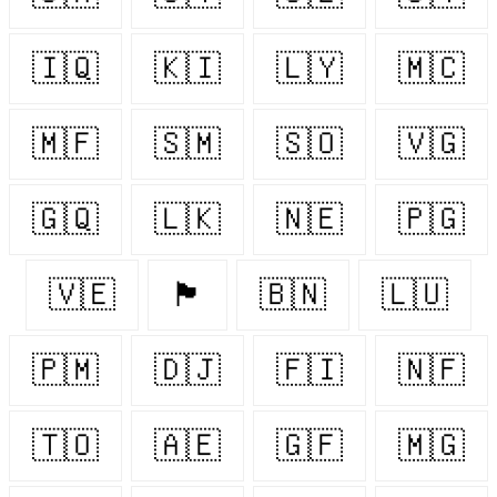
🇮🇶
🇰🇮
🇱🇾
🇲🇨
🇲🇫
🇸🇲
🇸🇴
🇻🇬
🇬🇶
🇱🇰
🇳🇪
🇵🇬
🇻🇪
🏴󠁧󠁢󠁷󠁬󠁳󠁿
🇧🇳
🇱🇺
🇵🇲
🇩🇯
🇫🇮
🇳🇫
🇹🇴
🇦🇪
🇬🇫
🇲🇬