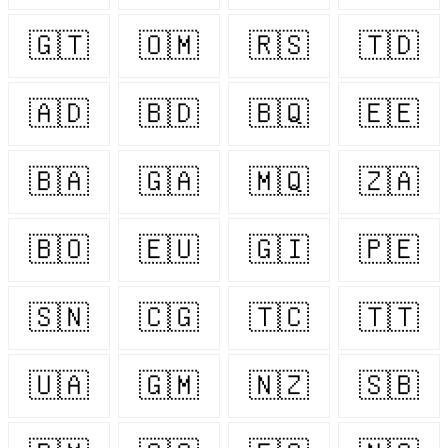
🇬🇹
🇴🇲
🇷🇸
🇹🇩
🇦🇩
🇧🇩
🇧🇶
🇪🇪
🇧🇦
🇬🇦
🇲🇶
🇿🇦
🇧🇴
🇪🇺
🇬🇮
🇵🇪
🇸🇳
🇨🇬
🇹🇨
🇹🇹
🇺🇦
🇬🇲
🇳🇿
🇸🇧