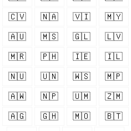
🇨🇻
🇳🇦
🇻🇮
🇲🇾
🇦🇺
🇲🇸
🇬🇱
🇱🇻
🇲🇷
🇵🇭
🇮🇪
🇮🇱
🇳🇺
🇺🇳
🇼🇸
🇲🇵
🇦🇼
🇳🇵
🇺🇲
🇿🇲
🇦🇬
🇬🇭
🇲🇴
🇧🇹