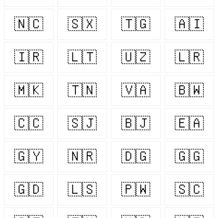
🇳🇨
🇸🇽
🇹🇬
🇦🇮
🇮🇷
🇱🇹
🇺🇿
🇱🇷
🇲🇰
🇹🇳
🇻🇦
🇧🇼
🇨🇨
🇸🇯
🇧🇯
🇪🇦
🇬🇾
🇳🇷
🇩🇬
🇬🇬
🇬🇩
🇱🇸
🇵🇼
🇸🇨