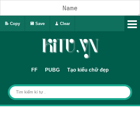
📝 Copy
💾 Save
🧹 Clear
FF
PUBG
Tạo kiểu chữ đẹp