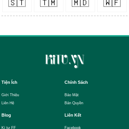
🇸🇹
🇹🇲
🇲🇩
🇼🇫
Tiện Ích
Chính Sách
Giới Thiệu
Bảo Mật
Liên Hệ
Bản Quyền
Blog
Liên Kết
Kí tự FF
Facebook