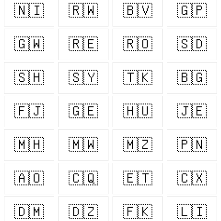
🇳🇮
🇷🇼
🇧🇻
🇬🇵
🇬🇼
🇷🇪
🇷🇴
🇸🇩
🇸🇭
🇸🇾
🇹🇰
🇧🇬
🇫🇯
🇬🇪
🇭🇺
🇯🇪
🇲🇭
🇲🇼
🇲🇿
🇵🇳
🇦🇴
🇨🇶
🇪🇹
🇨🇽
🇩🇲
🇩🇿
🇫🇰
🇱🇮