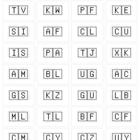
🇹🇻
🇰🇼
🇵🇫
🇰🇪
🇸🇮
🇦🇫
🇨🇱
🇨🇺
🇮🇸
🇵🇦
🇹🇯
🇽🇰
🇦🇲
🇧🇱
🇺🇬
🇦🇨
🇬🇸
🇰🇿
🇬🇺
🇱🇧
🇲🇱
🇹🇱
🇧🇫
🇨🇫
🇨🇲
🇨🇾
🇨🇿
🇺🇾