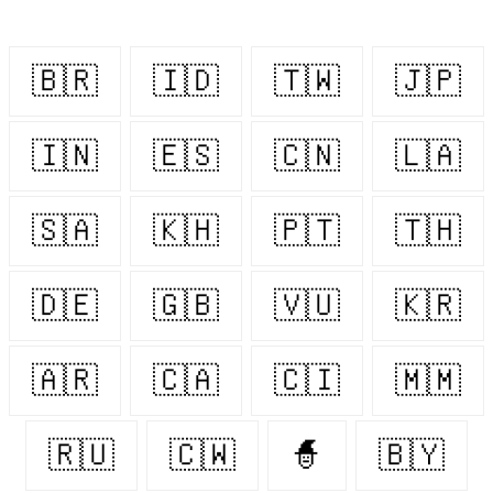
🇧🇷
🇮🇩
🇹🇼
🇯🇵
🇮🇳
🇪🇸
🇨🇳
🇱🇦
🇸🇦
🇰🇭
🇵🇹
🇹🇭
🇩🇪
🇬🇧
🇻🇺
🇰🇷
🇦🇷
🇨🇦
🇨🇮
🇲🇲
🇷🇺
🇨🇼
🧙
🇧🇾