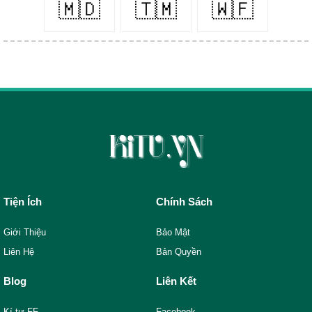
🇲🇩
🇹🇲
🇼🇫
Tiện Ích
Chính Sách
Giới Thiệu
Bảo Mật
Liên Hệ
Bản Quyền
Blog
Liên Kết
Kí tự FF
Facebook