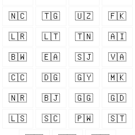
🇳🇨
🇹🇬
🇺🇿
🇫🇰
🇱🇷
🇱🇹
🇹🇳
🇦🇮
🇧🇼
🇪🇦
🇸🇯
🇻🇦
🇨🇨
🇩🇬
🇬🇾
🇲🇰
🇳🇷
🇧🇯
🇬🇬
🇬🇩
🇱🇸
🇸🇨
🇵🇼
🇸🇹