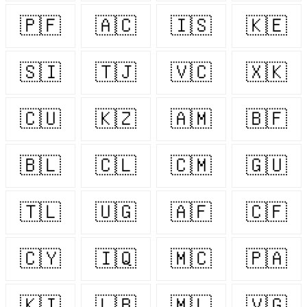
🇵🇫
🇦🇨
🇮🇸
🇰🇪
🇸🇮
🇹🇯
🇻🇨
🇽🇰
🇨🇺
🇰🇿
🇦🇲
🇧🇫
🇧🇱
🇨🇱
🇨🇲
🇬🇺
🇹🇱
🇺🇬
🇦🇫
🇨🇫
🇨🇾
🇮🇶
🇲🇨
🇵🇦
🇰🇮
🇱🇧
🇲🇱
🇻🇬