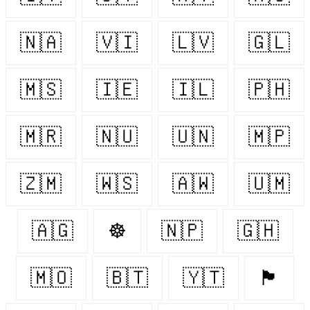
🇳🇦
🇻🇮
🇱🇻
🇬🇱
🇲🇸
🇮🇪
🇮🇱
🇵🇭
🇲🇷
🇳🇺
🇺🇳
🇲🇵
🇿🇲
🇼🇸
🇦🇼
🇺🇲
🇦🇬
☸
🇳🇵
🇬🇭
🇲🇴
🇧🇹
🇾🇹
🏴󠁧󠁢󠁥󠁮󠁧󠁿