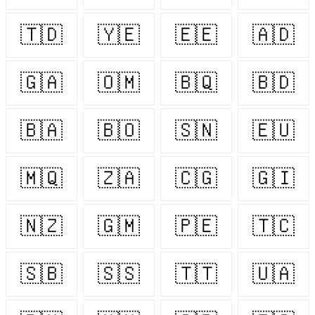
🇹🇩
🇾🇪
🇪🇪
🇦🇩
🇬🇦
🇴🇲
🇧🇶
🇧🇩
🇧🇦
🇧🇴
🇸🇳
🇪🇺
🇲🇶
🇿🇦
🇨🇬
🇬🇮
🇳🇿
🇬🇲
🇵🇪
🇹🇨
🇸🇧
🇸🇸
🇹🇹
🇺🇦