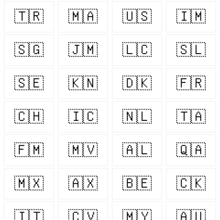
🇹🇷
🇲🇦
🇺🇸
🇮🇲
🇸🇬
🇯🇲
🇱🇨
🇸🇱
🇸🇪
🇰🇳
🇩🇰
🇫🇷
🇨🇭
🇮🇨
🇳🇱
🇹🇦
🇫🇲
🇲🇻
🇦🇱
🇶🇦
🇲🇽
🇦🇽
🇧🇪
🇨🇰
🇮🇹
🇨🇻
🇲🇾
🇦🇺