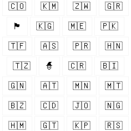
🇨🇴
🇰🇲
🇿🇼
🇬🇷
🏴󠁧󠁢󠁳󠁣󠁴󠁿
🇰🇬
🇲🇪
🇵🇰
🇹🇫
🇦🇸
🇵🇷
🇭🇳
🇹🇿
🧙‍
🇨🇷
🇧🇮
🇬🇳
🇦🇹
🇲🇳
🇲🇹
🇧🇿
🇨🇩
🇯🇴
🇳🇬
🇭🇲
🇬🇹
🇰🇵
🇷🇸