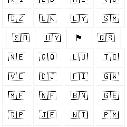
🇨🇿
🇱🇰
🇱🇾
🇸🇲
🇸🇴
🇺🇾
🏴󠁧󠁢󠁷󠁬󠁳󠁿
🇬🇸
🇳🇪
🇬🇶
🇱🇺
🇹🇴
🇻🇪
🇩🇯
🇫🇮
🇬🇼
🇲🇫
🇳🇫
🇧🇳
🇬🇪
🇬🇵
🇯🇪
🇳🇮
🇵🇲