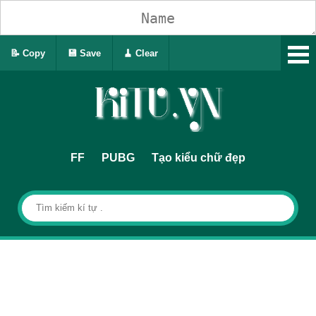
📝 Copy
💾 Save
🧹 Clear
FF
PUBG
Tạo kiểu chữ đẹp