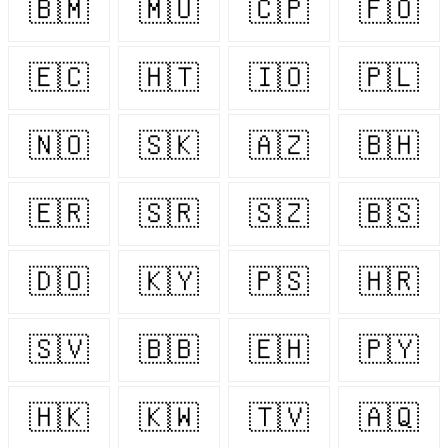
🇧🇲
🇲🇺
🇨🇵
🇫🇴
🇪🇨
🇭🇹
🇮🇴
🇵🇱
🇳🇴
🇸🇰
🇦🇿
🇧🇭
🇪🇷
🇸🇷
🇸🇿
🇧🇸
🇩🇴
🇰🇾
🇵🇸
🇭🇷
🇸🇻
🇧🇧
🇪🇭
🇵🇾
🇭🇰
🇰🇼
🇹🇻
🇦🇶