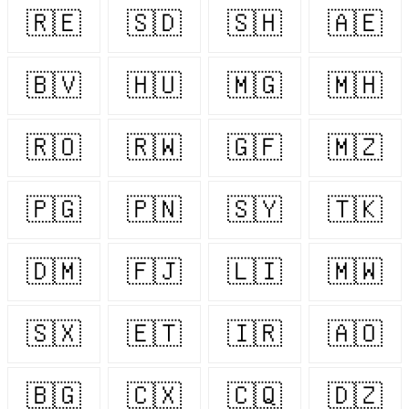
🇷🇪
🇸🇩
🇸🇭
🇦🇪
🇧🇻
🇭🇺
🇲🇬
🇲🇭
🇷🇴
🇷🇼
🇬🇫
🇲🇿
🇵🇬
🇵🇳
🇸🇾
🇹🇰
🇩🇲
🇫🇯
🇱🇮
🇲🇼
🇸🇽
🇪🇹
🇮🇷
🇦🇴
🇧🇬
🇨🇽
🇨🇶
🇩🇿