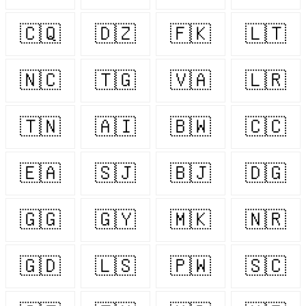
🇨🇶
🇩🇿
🇫🇰
🇱🇹
🇳🇨
🇹🇬
🇻🇦
🇱🇷
🇹🇳
🇦🇮
🇧🇼
🇨🇨
🇪🇦
🇸🇯
🇧🇯
🇩🇬
🇬🇬
🇬🇾
🇲🇰
🇳🇷
🇬🇩
🇱🇸
🇵🇼
🇸🇨