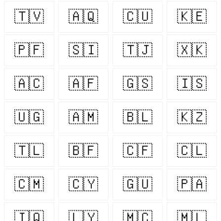
🇹🇻
🇦🇶
🇨🇺
🇰🇪
🇵🇫
🇸🇮
🇹🇯
🇽🇰
🇦🇨
🇦🇫
🇬🇸
🇮🇸
🇺🇬
🇦🇲
🇧🇱
🇰🇿
🇹🇱
🇧🇫
🇨🇫
🇨🇱
🇨🇲
🇨🇾
🇬🇺
🇵🇦
🇮🇶
🇱🇾
🇲🇨
🇲🇱