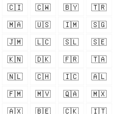
🇨🇮
🇨🇼
🇧🇾
🇹🇷
🇲🇦
🇺🇸
🇮🇲
🇸🇬
🇯🇲
🇱🇨
🇸🇱
🇸🇪
🇰🇳
🇩🇰
🇫🇷
🇹🇦
🇳🇱
🇨🇭
🇮🇨
🇦🇱
🇫🇲
🇲🇻
🇶🇦
🇲🇽
🇦🇽
🇧🇪
🇨🇰
🇮🇹