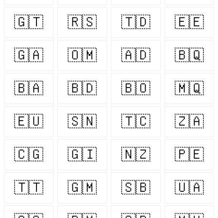
🇬🇹
🇷🇸
🇹🇩
🇪🇪
🇬🇦
🇴🇲
🇦🇩
🇧🇶
🇧🇦
🇧🇩
🇧🇴
🇲🇶
🇪🇺
🇸🇳
🇹🇨
🇿🇦
🇨🇬
🇬🇮
🇳🇿
🇵🇪
🇹🇹
🇬🇲
🇸🇧
🇺🇦