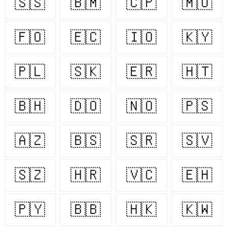
🇸🇸
🇧🇲
🇨🇵
🇲🇺
🇫🇴
🇪🇨
🇮🇴
🇰🇾
🇵🇱
🇸🇰
🇪🇷
🇭🇹
🇧🇭
🇩🇴
🇳🇴
🇵🇸
🇦🇿
🇧🇸
🇸🇷
🇸🇻
🇸🇿
🇭🇷
🇻🇨
🇪🇭
🇵🇾
🇧🇧
🇭🇰
🇰🇼