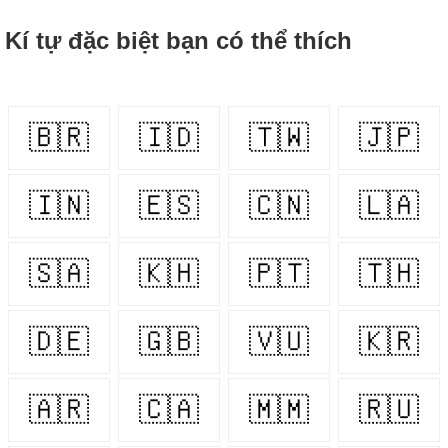
Kí tự đặc biệt bạn có thể thích
🇧🇷
🇮🇩
🇹🇼
🇯🇵
🇮🇳
🇪🇸
🇨🇳
🇱🇦
🇸🇦
🇰🇭
🇵🇹
🇹🇭
🇩🇪
🇬🇧
🇻🇺
🇰🇷
🇦🇷
🇨🇦
🇲🇲
🇷🇺