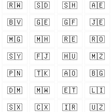
🇷🇼
🇸🇩
🇸🇭
🇦🇪
🇧🇻
🇬🇪
🇬🇫
🇯🇪
🇲🇬
🇲🇭
🇷🇪
🇷🇴
🇸🇾
🇫🇯
🇭🇺
🇲🇿
🇵🇳
🇹🇰
🇦🇴
🇧🇬
🇩🇲
🇲🇼
🇪🇹
🇱🇮
🇸🇽
🇨🇽
🇮🇷
🇺🇿