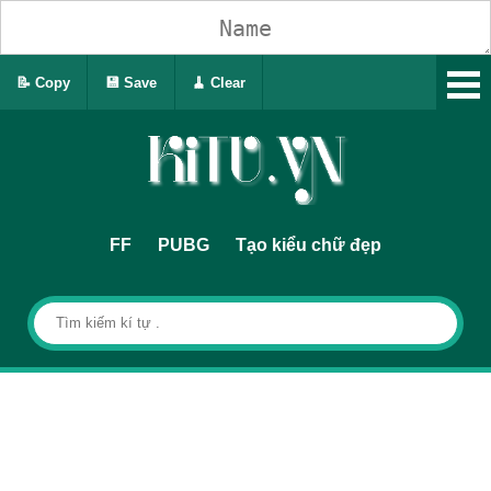
📝 Copy
💾 Save
🧹 Clear
FF
PUBG
Tạo kiểu chữ đẹp