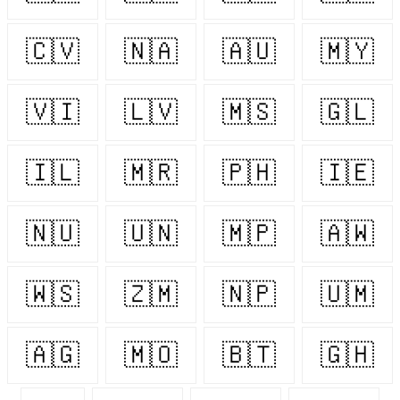
🇨🇻
🇳🇦
🇦🇺
🇲🇾
🇻🇮
🇱🇻
🇲🇸
🇬🇱
🇮🇱
🇲🇷
🇵🇭
🇮🇪
🇳🇺
🇺🇳
🇲🇵
🇦🇼
🇼🇸
🇿🇲
🇳🇵
🇺🇲
🇦🇬
🇲🇴
🇧🇹
🇬🇭