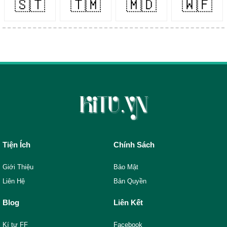
🇸🇹
🇹🇲
🇲🇩
🇼🇫
Tiện Ích
Chính Sách
Giới Thiệu
Bảo Mật
Liên Hệ
Bản Quyền
Blog
Liên Kết
Kí tự FF
Facebook