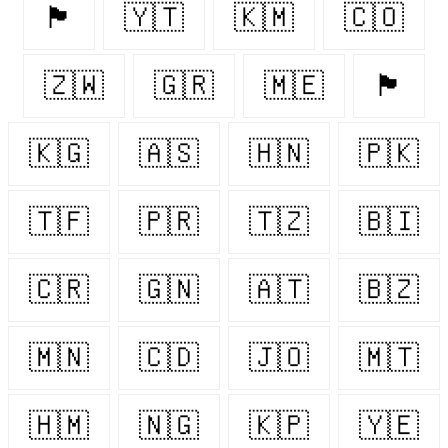
🏴󠁧󠁢󠁥󠁮󠁧󠁿
🇾🇹
🇰🇲
🇨🇴
🇿🇼
🇬🇷
🇲🇪
🏴󠁧󠁢󠁳󠁣󠁴󠁿
🇰🇬
🇦🇸
🇭🇳
🇵🇰
🇹🇫
🇵🇷
🇹🇿
🇧🇮
🇨🇷
🇬🇳
🇦🇹
🇧🇿
🇲🇳
🇨🇩
🇯🇴
🇲🇹
🇭🇲
🇳🇬
🇰🇵
🇾🇪