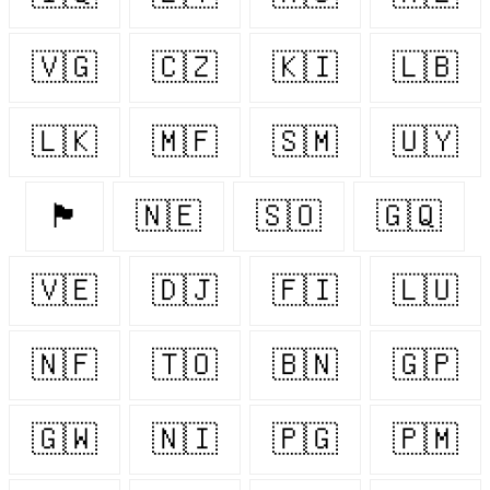
🇻🇬
🇨🇿
🇰🇮
🇱🇧
🇱🇰
🇲🇫
🇸🇲
🇺🇾
🏴󠁧󠁢󠁷󠁬󠁳󠁿
🇳🇪
🇸🇴
🇬🇶
🇻🇪
🇩🇯
🇫🇮
🇱🇺
🇳🇫
🇹🇴
🇧🇳
🇬🇵
🇬🇼
🇳🇮
🇵🇬
🇵🇲