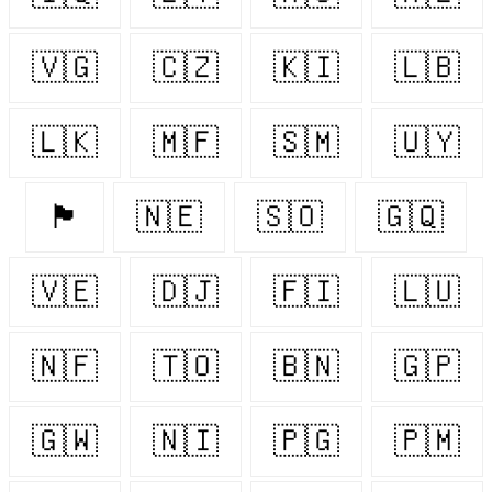
🇻🇬
🇨🇿
🇰🇮
🇱🇧
🇱🇰
🇲🇫
🇸🇲
🇺🇾
🏴󠁧󠁢󠁷󠁬󠁳󠁿
🇳🇪
🇸🇴
🇬🇶
🇻🇪
🇩🇯
🇫🇮
🇱🇺
🇳🇫
🇹🇴
🇧🇳
🇬🇵
🇬🇼
🇳🇮
🇵🇬
🇵🇲