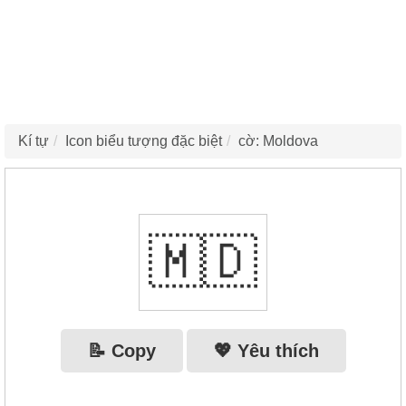
Kí tự
Icon biểu tượng đặc biệt
cờ: Moldova
🇲🇩
📝 Copy
💖 Yêu thích