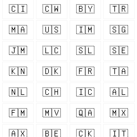
🇨🇮
🇨🇼
🇧🇾
🇹🇷
🇲🇦
🇺🇸
🇮🇲
🇸🇬
🇯🇲
🇱🇨
🇸🇱
🇸🇪
🇰🇳
🇩🇰
🇫🇷
🇹🇦
🇳🇱
🇨🇭
🇮🇨
🇦🇱
🇫🇲
🇲🇻
🇶🇦
🇲🇽
🇦🇽
🇧🇪
🇨🇰
🇮🇹