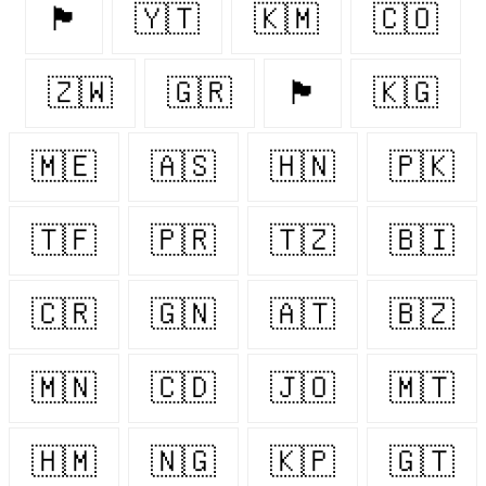
🏴󠁧󠁢󠁥󠁮󠁧󠁿
🇾🇹
🇰🇲
🇨🇴
🇿🇼
🇬🇷
🏴󠁧󠁢󠁳󠁣󠁴󠁿
🇰🇬
🇲🇪
🇦🇸
🇭🇳
🇵🇰
🇹🇫
🇵🇷
🇹🇿
🇧🇮
🇨🇷
🇬🇳
🇦🇹
🇧🇿
🇲🇳
🇨🇩
🇯🇴
🇲🇹
🇭🇲
🇳🇬
🇰🇵
🇬🇹