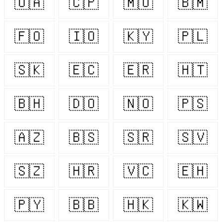
🇺🇦
🇨🇵
🇲🇺
🇧🇲
🇫🇴
🇮🇴
🇰🇾
🇵🇱
🇸🇰
🇪🇨
🇪🇷
🇭🇹
🇧🇭
🇩🇴
🇳🇴
🇵🇸
🇦🇿
🇧🇸
🇸🇷
🇸🇻
🇸🇿
🇭🇷
🇻🇨
🇪🇭
🇵🇾
🇧🇧
🇭🇰
🇰🇼