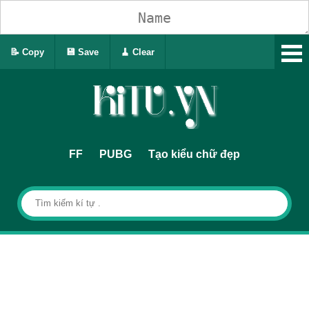
📝 Copy
💾 Save
🧹 Clear
FF
PUBG
Tạo kiểu chữ đẹp