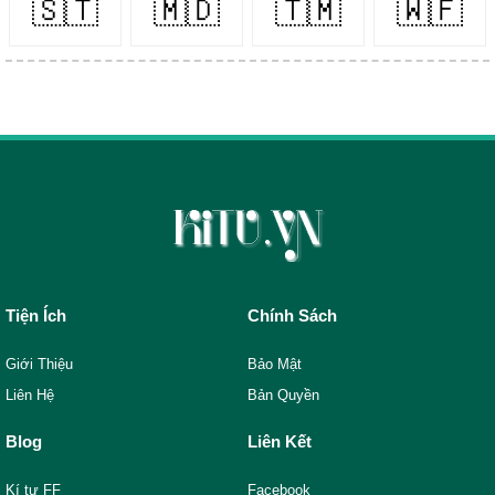
🇸🇹
🇲🇩
🇹🇲
🇼🇫
Tiện Ích
Chính Sách
Giới Thiệu
Bảo Mật
Liên Hệ
Bản Quyền
Blog
Liên Kết
Kí tự FF
Facebook