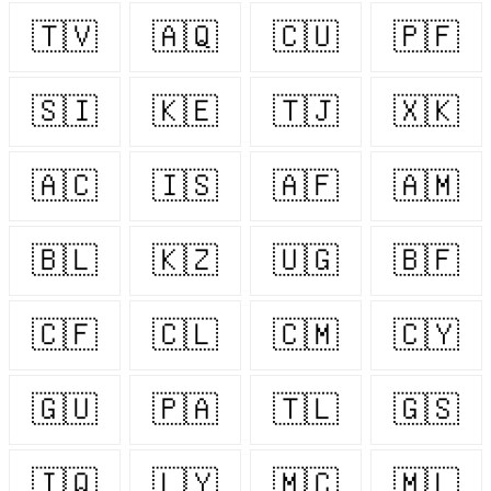
🇹🇻
🇦🇶
🇨🇺
🇵🇫
🇸🇮
🇰🇪
🇹🇯
🇽🇰
🇦🇨
🇮🇸
🇦🇫
🇦🇲
🇧🇱
🇰🇿
🇺🇬
🇧🇫
🇨🇫
🇨🇱
🇨🇲
🇨🇾
🇬🇺
🇵🇦
🇹🇱
🇬🇸
🇮🇶
🇱🇾
🇲🇨
🇲🇱