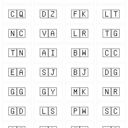
🇨🇶
🇩🇿
🇫🇰
🇱🇹
🇳🇨
🇻🇦
🇱🇷
🇹🇬
🇹🇳
🇦🇮
🇧🇼
🇨🇨
🇪🇦
🇸🇯
🇧🇯
🇩🇬
🇬🇬
🇬🇾
🇲🇰
🇳🇷
🇬🇩
🇱🇸
🇵🇼
🇸🇨