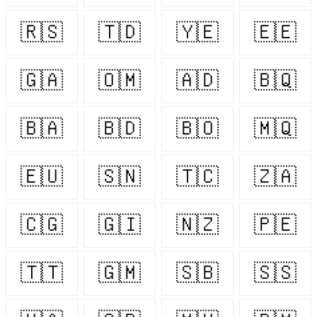
🇷🇸
🇹🇩
🇾🇪
🇪🇪
🇬🇦
🇴🇲
🇦🇩
🇧🇶
🇧🇦
🇧🇩
🇧🇴
🇲🇶
🇪🇺
🇸🇳
🇹🇨
🇿🇦
🇨🇬
🇬🇮
🇳🇿
🇵🇪
🇹🇹
🇬🇲
🇸🇧
🇸🇸