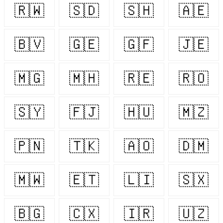
🇷🇼
🇸🇩
🇸🇭
🇦🇪
🇧🇻
🇬🇪
🇬🇫
🇯🇪
🇲🇬
🇲🇭
🇷🇪
🇷🇴
🇸🇾
🇫🇯
🇭🇺
🇲🇿
🇵🇳
🇹🇰
🇦🇴
🇩🇲
🇲🇼
🇪🇹
🇱🇮
🇸🇽
🇧🇬
🇨🇽
🇮🇷
🇺🇿