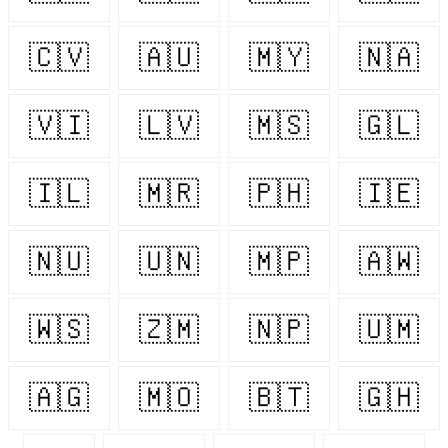
🇨🇻
🇦🇺
🇲🇾
🇳🇦
🇻🇮
🇱🇻
🇲🇸
🇬🇱
🇮🇱
🇲🇷
🇵🇭
🇮🇪
🇳🇺
🇺🇳
🇲🇵
🇦🇼
🇼🇸
🇿🇲
🇳🇵
🇺🇲
🇦🇬
🇲🇴
🇧🇹
🇬🇭