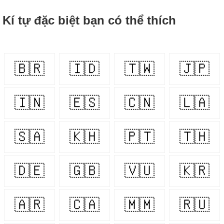
Kí tự đặc biệt bạn có thể thích
🇧🇷
🇮🇩
🇹🇼
🇯🇵
🇮🇳
🇪🇸
🇨🇳
🇱🇦
🇸🇦
🇰🇭
🇵🇹
🇹🇭
🇩🇪
🇬🇧
🇻🇺
🇰🇷
🇦🇷
🇨🇦
🇲🇲
🇷🇺