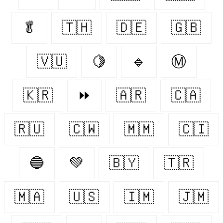
🥬
🇹🇭
🇩🇪
🇬🇧
🇻🇺
🍋‍
🔹
Ⓜ
🇰🇷
⏩
🇦🇷
🇨🇦
🇷🇺
🇨🇼
🇲🇲
🇨🇮
🔵
💚
🇧🇾
🇹🇷
🇲🇦
🇺🇸
🇮🇲
🇯🇲