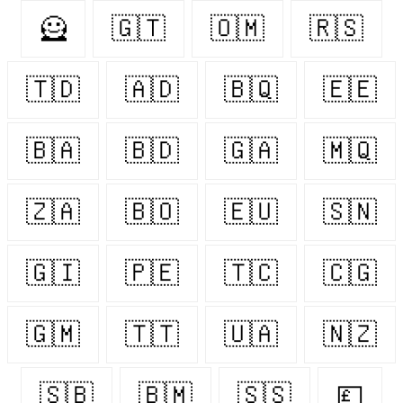
🦸‍
🇬🇹
🇴🇲
🇷🇸
🇹🇩
🇦🇩
🇧🇶
🇪🇪
🇧🇦
🇧🇩
🇬🇦
🇲🇶
🇿🇦
🇧🇴
🇪🇺
🇸🇳
🇬🇮
🇵🇪
🇹🇨
🇨🇬
🇬🇲
🇹🇹
🇺🇦
🇳🇿
🇸🇧
🇧🇲
🇸🇸
💷