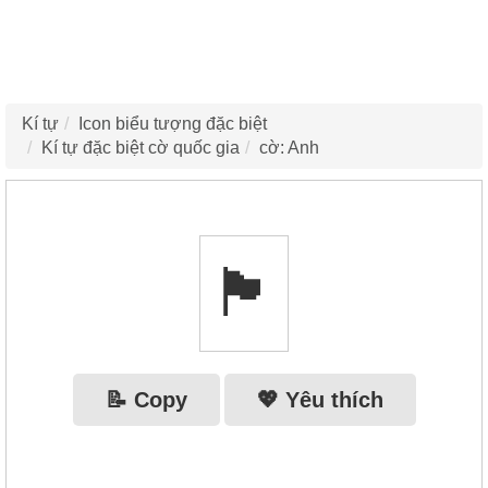
Kí tự
Icon biểu tượng đặc biệt
Kí tự đặc biệt cờ quốc gia
cờ: Anh
🏴󠁧󠁢󠁥󠁮󠁧󠁿
📝 Copy
💖 Yêu thích