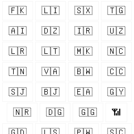
🇫🇰
🇱🇮
🇸🇽
🇹🇬
🇦🇮
🇩🇿
🇮🇷
🇺🇿
🇱🇷
🇱🇹
🇲🇰
🇳🇨
🇹🇳
🇻🇦
🇧🇼
🇨🇨
🇸🇯
🇧🇯
🇪🇦
🇬🇾
🇳🇷
🇩🇬
🇬🇬
📶
🇬🇩
🇱🇸
🇵🇼
🇸🇨