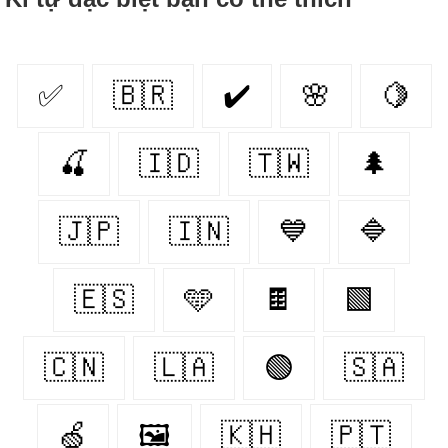
✅
🇧🇷
✔️
🌸
🍋
🍒
🇮🇩
🇹🇼
🌲
🇯🇵
🇮🇳
💙
🔷
🇪🇸
🩵
🍫
🟩
🇨🇳
🇱🇦
🟢
🇸🇦
🍏
🖼️
🇰🇭
🇵🇹