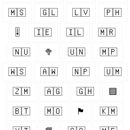
🇲🇸
🇬🇱
🇱🇻
🇵🇭
🎚
🇮🇪
🇮🇱
🇲🇷
🇳🇺
🥦
🇺🇳
🇲🇵
🇼🇸
🇦🇼
🇳🇵
🇺🇲
🇿🇲
🇦🇬
🇬🇭
🟦
🇧🇹
🇲🇴
🏴󠁧󠁢󠁥󠁮󠁧󠁿
🇰🇲