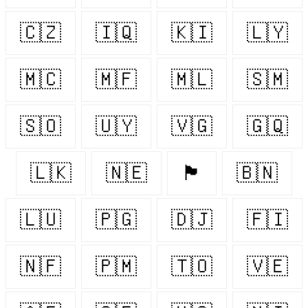
🇨🇿
🇮🇶
🇰🇮
🇱🇾
🇲🇨
🇲🇫
🇲🇱
🇸🇲
🇸🇴
🇺🇾
🇻🇬
🇬🇶
🇱🇰
🇳🇪
🏴󠁧󠁢󠁷󠁬󠁳󠁿
🇧🇳
🇱🇺
🇵🇬
🇩🇯
🇫🇮
🇳🇫
🇵🇲
🇹🇴
🇻🇪