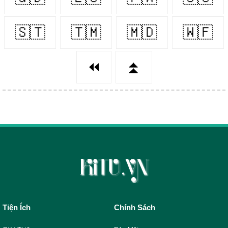
🇸🇹
🇹🇲
🇲🇩
🇼🇫
⏪
⏫
Tiện Ích
Chính Sách