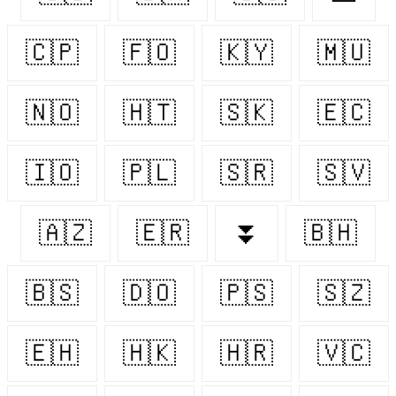
🇨🇵
🇫🇴
🇰🇾
🇲🇺
🇳🇴
🇭🇹
🇸🇰
🇪🇨
🇮🇴
🇵🇱
🇸🇷
🇸🇻
🇦🇿
🇪🇷
⏬
🇧🇭
🇧🇸
🇩🇴
🇵🇸
🇸🇿
🇪🇭
🇭🇰
🇭🇷
🇻🇨