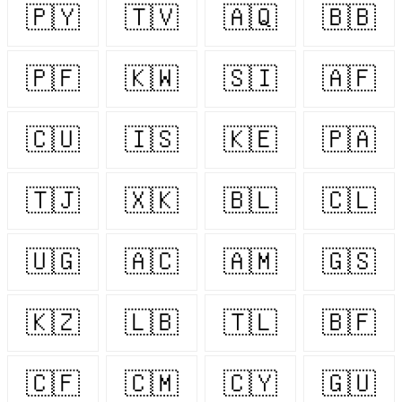
🇵🇾
🇹🇻
🇦🇶
🇧🇧
🇵🇫
🇰🇼
🇸🇮
🇦🇫
🇨🇺
🇮🇸
🇰🇪
🇵🇦
🇹🇯
🇽🇰
🇧🇱
🇨🇱
🇺🇬
🇦🇨
🇦🇲
🇬🇸
🇰🇿
🇱🇧
🇹🇱
🇧🇫
🇨🇫
🇨🇲
🇨🇾
🇬🇺