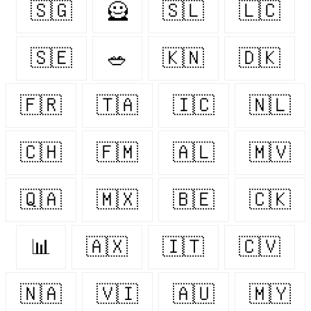
🇸🇬
🦸
🇸🇱
🇱🇨
🇸🇪
🥗
🇰🇳
🇩🇰
🇫🇷
🇹🇦
🇮🇨
🇳🇱
🇨🇭
🇫🇲
🇦🇱
🇲🇻
🇶🇦
🇲🇽
🇧🇪
🇨🇰
📊
🇦🇽
🇮🇹
🇨🇻
🇳🇦
🇻🇮
🇦🇺
🇲🇾