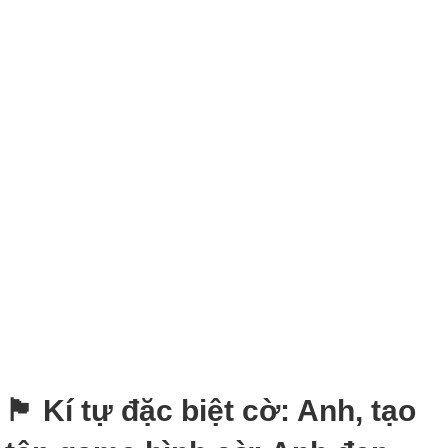
🏴󠁧󠁢󠁥󠁮󠁧󠁿 Kí tự đặc biệt cờ: Anh, tạo