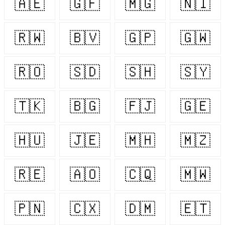
🇦🇪
🇬🇫
🇲🇬
🇳🇮
🇷🇼
🇧🇻
🇬🇵
🇬🇼
🇷🇴
🇸🇩
🇸🇭
🇸🇾
🇹🇰
🇧🇬
🇫🇯
🇬🇪
🇭🇺
🇯🇪
🇲🇭
🇲🇿
🇷🇪
🇦🇴
🇨🇶
🇲🇼
🇵🇳
🇨🇽
🇩🇲
🇪🇹