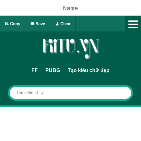
📝 Copy
💾 Save
🧹 Clear
FF
PUBG
Tạo kiểu chữ đẹp