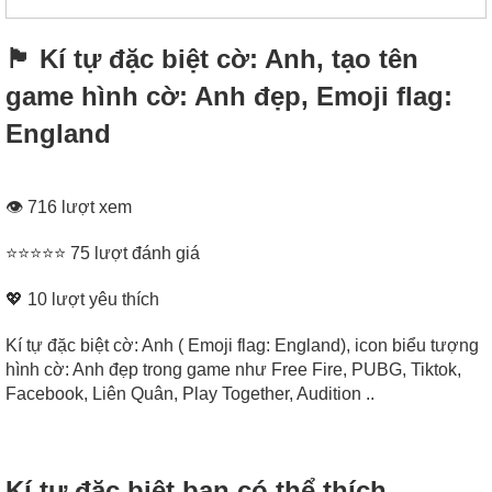
🏴󠁧󠁢󠁥󠁮󠁧󠁿 Kí tự đặc biệt cờ: Anh, tạo tên
game hình cờ: Anh đẹp, Emoji flag:
England
👁 716 lượt xem
⭐⭐⭐⭐⭐ 75 lượt đánh giá
💖
10
lượt yêu thích
Kí tự đặc biệt cờ: Anh ( Emoji flag: England), icon biểu tượng
hình cờ: Anh đẹp trong game như Free Fire, PUBG, Tiktok,
Facebook, Liên Quân, Play Together, Audition ..
Kí tự đặc biệt bạn có thể thích