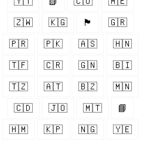
🇾🇹
📗
🇨🇴
🇲🇪
🇿🇼
🇰🇬
🏴󠁧󠁢󠁳󠁣󠁴󠁿
🇬🇷
🇵🇷
🇵🇰
🇦🇸
🇭🇳
🇹🇫
🇨🇷
🇬🇳
🇧🇮
🇹🇿
🇦🇹
🇧🇿
🇲🇳
🇨🇩
🇯🇴
🇲🇹
📘
🇭🇲
🇰🇵
🇳🇬
🇾🇪