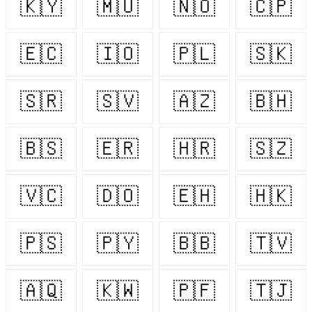
🇰🇾
🇲🇺
🇳🇴
🇨🇵
🇪🇨
🇮🇴
🇵🇱
🇸🇰
🇸🇷
🇸🇻
🇦🇿
🇧🇭
🇧🇸
🇪🇷
🇭🇷
🇸🇿
🇻🇨
🇩🇴
🇪🇭
🇭🇰
🇵🇸
🇵🇾
🇧🇧
🇹🇻
🇦🇶
🇰🇼
🇵🇫
🇹🇯