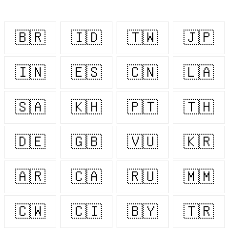
🇧🇷
🇮🇩
🇹🇼
🇯🇵
🇮🇳
🇪🇸
🇨🇳
🇱🇦
🇸🇦
🇰🇭
🇵🇹
🇹🇭
🇩🇪
🇬🇧
🇻🇺
🇰🇷
🇦🇷
🇨🇦
🇷🇺
🇲🇲
🇨🇼
🇨🇮
🇧🇾
🇹🇷