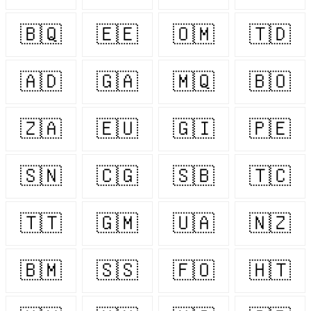
🇧🇶
🇪🇪
🇴🇲
🇹🇩
🇦🇩
🇬🇦
🇲🇶
🇧🇴
🇿🇦
🇪🇺
🇬🇮
🇵🇪
🇸🇳
🇨🇬
🇸🇧
🇹🇨
🇹🇹
🇬🇲
🇺🇦
🇳🇿
🇧🇲
🇸🇸
🇫🇴
🇭🇹