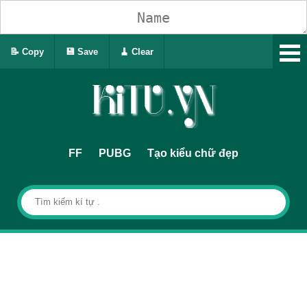
📝 Copy
💾 Save
🧹 Clear
FF
PUBG
Tạo kiểu chữ đẹp