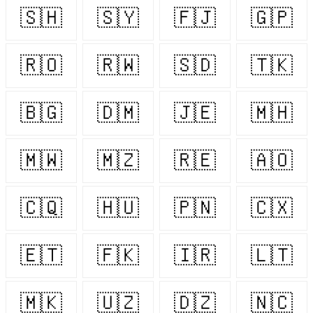
🇸🇭
🇸🇾
🇫🇯
🇬🇵
🇷🇴
🇷🇼
🇸🇩
🇹🇰
🇧🇬
🇩🇲
🇯🇪
🇲🇭
🇲🇼
🇲🇿
🇷🇪
🇦🇴
🇨🇶
🇭🇺
🇵🇳
🇨🇽
🇪🇹
🇫🇰
🇮🇷
🇱🇹
🇲🇰
🇺🇿
🇩🇿
🇳🇨