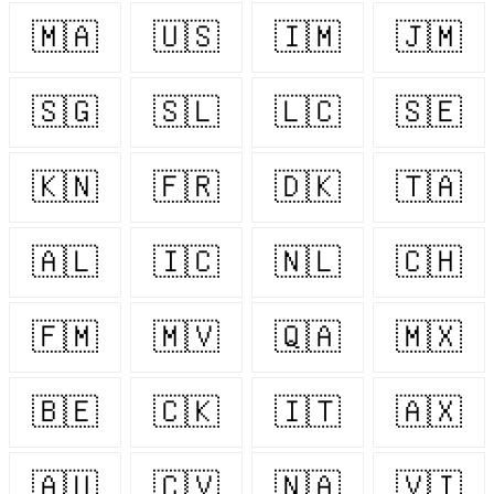
🇲🇦
🇺🇸
🇮🇲
🇯🇲
🇸🇬
🇸🇱
🇱🇨
🇸🇪
🇰🇳
🇫🇷
🇩🇰
🇹🇦
🇦🇱
🇮🇨
🇳🇱
🇨🇭
🇫🇲
🇲🇻
🇶🇦
🇲🇽
🇧🇪
🇨🇰
🇮🇹
🇦🇽
🇦🇺
🇨🇻
🇳🇦
🇻🇮