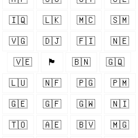
🇮🇶
🇱🇰
🇲🇨
🇸🇲
🇻🇬
🇩🇯
🇫🇮
🇳🇪
🇻🇪
🏴󠁧󠁢󠁷󠁬󠁳󠁿
🇧🇳
🇬🇶
🇱🇺
🇳🇫
🇵🇬
🇵🇲
🇬🇪
🇬🇫
🇬🇼
🇳🇮
🇹🇴
🇦🇪
🇧🇻
🇲🇬