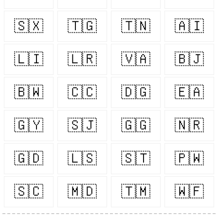
🇸🇽
🇹🇬
🇹🇳
🇦🇮
🇱🇮
🇱🇷
🇻🇦
🇧🇯
🇧🇼
🇨🇨
🇩🇬
🇪🇦
🇬🇾
🇸🇯
🇬🇬
🇳🇷
🇬🇩
🇱🇸
🇸🇹
🇵🇼
🇸🇨
🇲🇩
🇹🇲
🇼🇫