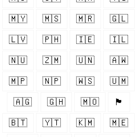
🇲🇾
🇲🇸
🇲🇷
🇬🇱
🇱🇻
🇵🇭
🇮🇪
🇮🇱
🇳🇺
🇿🇲
🇺🇳
🇦🇼
🇲🇵
🇳🇵
🇼🇸
🇺🇲
🇦🇬
🇬🇭
🇲🇴
🏴󠁧󠁢󠁥󠁮󠁧󠁿
🇧🇹
🇾🇹
🇰🇲
🇲🇪