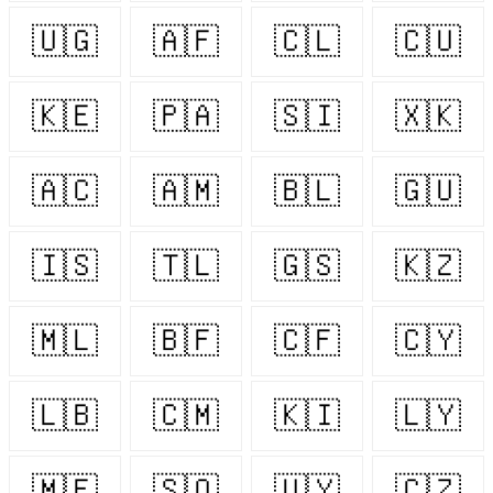
🇺🇬
🇦🇫
🇨🇱
🇨🇺
🇰🇪
🇵🇦
🇸🇮
🇽🇰
🇦🇨
🇦🇲
🇧🇱
🇬🇺
🇮🇸
🇹🇱
🇬🇸
🇰🇿
🇲🇱
🇧🇫
🇨🇫
🇨🇾
🇱🇧
🇨🇲
🇰🇮
🇱🇾
🇲🇫
🇸🇴
🇺🇾
🇨🇿