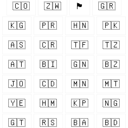
🇨🇴
🇿🇼
🏴󠁧󠁢󠁳󠁣󠁴󠁿
🇬🇷
🇰🇬
🇵🇷
🇭🇳
🇵🇰
🇦🇸
🇨🇷
🇹🇫
🇹🇿
🇦🇹
🇧🇮
🇬🇳
🇧🇿
🇯🇴
🇨🇩
🇲🇳
🇲🇹
🇾🇪
🇭🇲
🇰🇵
🇳🇬
🇬🇹
🇷🇸
🇧🇦
🇧🇩