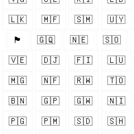
🇱🇰
🇲🇫
🇸🇲
🇺🇾
🏴󠁧󠁢󠁷󠁬󠁳󠁿
🇬🇶
🇳🇪
🇸🇴
🇻🇪
🇩🇯
🇫🇮
🇱🇺
🇲🇬
🇳🇫
🇷🇼
🇹🇴
🇧🇳
🇬🇵
🇬🇼
🇳🇮
🇵🇬
🇵🇲
🇸🇩
🇸🇭