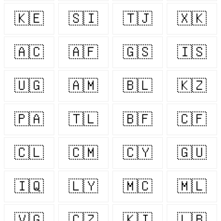
🇰🇪
🇸🇮
🇹🇯
🇽🇰
🇦🇨
🇦🇫
🇬🇸
🇮🇸
🇺🇬
🇦🇲
🇧🇱
🇰🇿
🇵🇦
🇹🇱
🇧🇫
🇨🇫
🇨🇱
🇨🇲
🇨🇾
🇬🇺
🇮🇶
🇱🇾
🇲🇨
🇲🇱
🇻🇬
🇨🇿
🇰🇮
🇱🇧