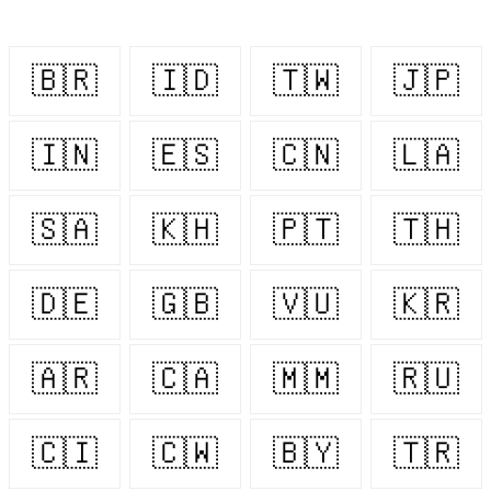
🇧🇷
🇮🇩
🇹🇼
🇯🇵
🇮🇳
🇪🇸
🇨🇳
🇱🇦
🇸🇦
🇰🇭
🇵🇹
🇹🇭
🇩🇪
🇬🇧
🇻🇺
🇰🇷
🇦🇷
🇨🇦
🇲🇲
🇷🇺
🇨🇮
🇨🇼
🇧🇾
🇹🇷