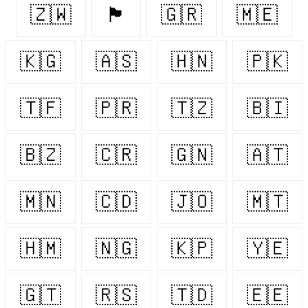
🇿🇼
🏴󠁧󠁢󠁳󠁣󠁴󠁿
🇬🇷
🇲🇪
🇰🇬
🇦🇸
🇭🇳
🇵🇰
🇹🇫
🇵🇷
🇹🇿
🇧🇮
🇧🇿
🇨🇷
🇬🇳
🇦🇹
🇲🇳
🇨🇩
🇯🇴
🇲🇹
🇭🇲
🇳🇬
🇰🇵
🇾🇪
🇬🇹
🇷🇸
🇹🇩
🇪🇪