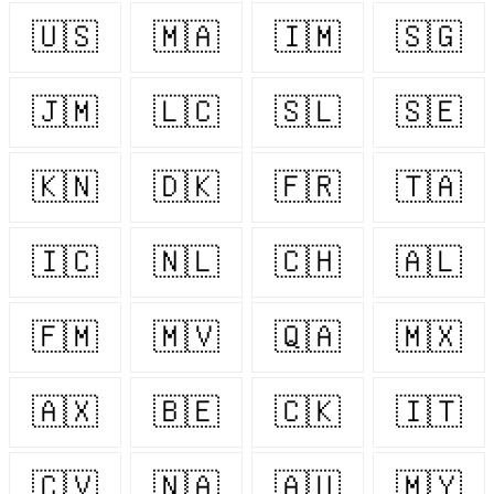
🇺🇸
🇲🇦
🇮🇲
🇸🇬
🇯🇲
🇱🇨
🇸🇱
🇸🇪
🇰🇳
🇩🇰
🇫🇷
🇹🇦
🇮🇨
🇳🇱
🇨🇭
🇦🇱
🇫🇲
🇲🇻
🇶🇦
🇲🇽
🇦🇽
🇧🇪
🇨🇰
🇮🇹
🇨🇻
🇳🇦
🇦🇺
🇲🇾