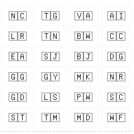
🇳🇨
🇹🇬
🇻🇦
🇦🇮
🇱🇷
🇹🇳
🇧🇼
🇨🇨
🇪🇦
🇸🇯
🇧🇯
🇩🇬
🇬🇬
🇬🇾
🇲🇰
🇳🇷
🇬🇩
🇱🇸
🇵🇼
🇸🇨
🇸🇹
🇹🇲
🇲🇩
🇼🇫