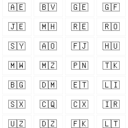
🇦🇪
🇧🇻
🇬🇪
🇬🇫
🇯🇪
🇲🇭
🇷🇪
🇷🇴
🇸🇾
🇦🇴
🇫🇯
🇭🇺
🇲🇼
🇲🇿
🇵🇳
🇹🇰
🇧🇬
🇩🇲
🇪🇹
🇱🇮
🇸🇽
🇨🇶
🇨🇽
🇮🇷
🇺🇿
🇩🇿
🇫🇰
🇱🇹