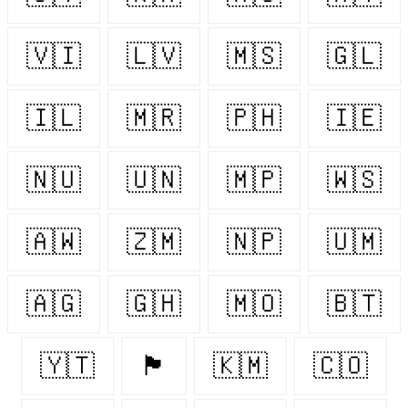
🇻🇮
🇱🇻
🇲🇸
🇬🇱
🇮🇱
🇲🇷
🇵🇭
🇮🇪
🇳🇺
🇺🇳
🇲🇵
🇼🇸
🇦🇼
🇿🇲
🇳🇵
🇺🇲
🇦🇬
🇬🇭
🇲🇴
🇧🇹
🇾🇹
🏴󠁧󠁢󠁥󠁮󠁧󠁿
🇰🇲
🇨🇴