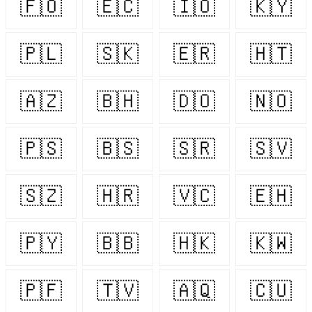
🇫🇴
🇪🇨
🇮🇴
🇰🇾
🇵🇱
🇸🇰
🇪🇷
🇭🇹
🇦🇿
🇧🇭
🇩🇴
🇳🇴
🇵🇸
🇧🇸
🇸🇷
🇸🇻
🇸🇿
🇭🇷
🇻🇨
🇪🇭
🇵🇾
🇧🇧
🇭🇰
🇰🇼
🇵🇫
🇹🇻
🇦🇶
🇨🇺