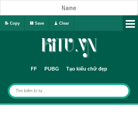
📝 Copy
💾 Save
🧹 Clear
FF
PUBG
Tạo kiểu chữ đẹp