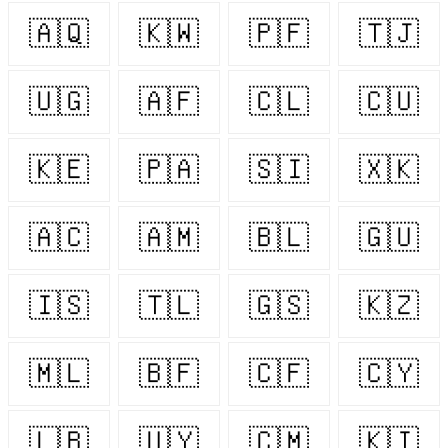
🇦🇶
🇰🇼
🇵🇫
🇹🇯
🇺🇬
🇦🇫
🇨🇱
🇨🇺
🇰🇪
🇵🇦
🇸🇮
🇽🇰
🇦🇨
🇦🇲
🇧🇱
🇬🇺
🇮🇸
🇹🇱
🇬🇸
🇰🇿
🇲🇱
🇧🇫
🇨🇫
🇨🇾
🇱🇧
🇺🇾
🇨🇲
🇰🇮