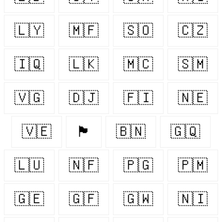
🇱🇾
🇲🇫
🇸🇴
🇨🇿
🇮🇶
🇱🇰
🇲🇨
🇸🇲
🇻🇬
🇩🇯
🇫🇮
🇳🇪
🇻🇪
🏴󠁧󠁢󠁷󠁬󠁳󠁿
🇧🇳
🇬🇶
🇱🇺
🇳🇫
🇵🇬
🇵🇲
🇬🇪
🇬🇫
🇬🇼
🇳🇮