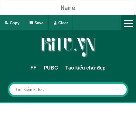
📝 Copy
💾 Save
🧹 Clear
FF
PUBG
Tạo kiểu chữ đẹp