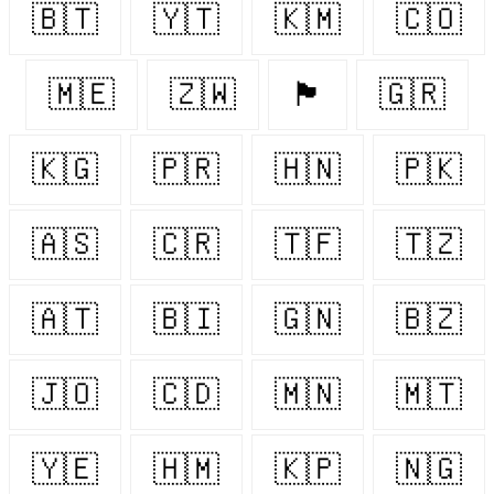
🇧🇹
🇾🇹
🇰🇲
🇨🇴
🇲🇪
🇿🇼
🏴󠁧󠁢󠁳󠁣󠁴󠁿
🇬🇷
🇰🇬
🇵🇷
🇭🇳
🇵🇰
🇦🇸
🇨🇷
🇹🇫
🇹🇿
🇦🇹
🇧🇮
🇬🇳
🇧🇿
🇯🇴
🇨🇩
🇲🇳
🇲🇹
🇾🇪
🇭🇲
🇰🇵
🇳🇬