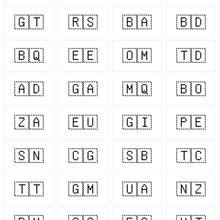
🇬🇹
🇷🇸
🇧🇦
🇧🇩
🇧🇶
🇪🇪
🇴🇲
🇹🇩
🇦🇩
🇬🇦
🇲🇶
🇧🇴
🇿🇦
🇪🇺
🇬🇮
🇵🇪
🇸🇳
🇨🇬
🇸🇧
🇹🇨
🇹🇹
🇬🇲
🇺🇦
🇳🇿