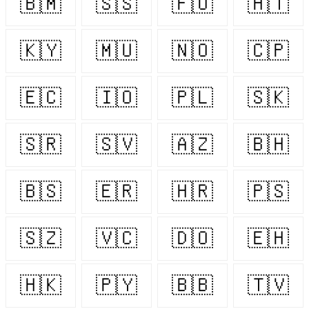
🇧🇲
🇸🇸
🇫🇴
🇭🇹
🇰🇾
🇲🇺
🇳🇴
🇨🇵
🇪🇨
🇮🇴
🇵🇱
🇸🇰
🇸🇷
🇸🇻
🇦🇿
🇧🇭
🇧🇸
🇪🇷
🇭🇷
🇵🇸
🇸🇿
🇻🇨
🇩🇴
🇪🇭
🇭🇰
🇵🇾
🇧🇧
🇹🇻