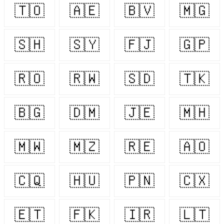
🇹🇴
🇦🇪
🇧🇻
🇲🇬
🇸🇭
🇸🇾
🇫🇯
🇬🇵
🇷🇴
🇷🇼
🇸🇩
🇹🇰
🇧🇬
🇩🇲
🇯🇪
🇲🇭
🇲🇼
🇲🇿
🇷🇪
🇦🇴
🇨🇶
🇭🇺
🇵🇳
🇨🇽
🇪🇹
🇫🇰
🇮🇷
🇱🇹