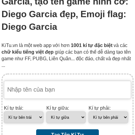
Garcia, tạo tên game hình cờ:
Diego Garcia đẹp, Emoji flag:
Diego Garcia
KiTu.vn là một web app với hơn
1001 kí tự đặc biệt
và các
chữ kiểu tiếng việt đẹp
giúp các bạn có thể dễ dàng tạo tên
game như FF, PUBG, Liên Quân... độc đáo, chất và đẹp nhất
...
Kí tự trái:
Kí tự giữa:
Kí tự phải:
Tạo Tên Kí Tự