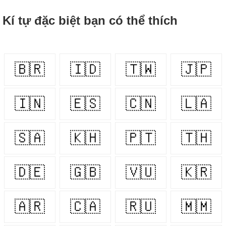
Kí tự đặc biệt bạn có thể thích
🇧🇷
🇮🇩
🇹🇼
🇯🇵
🇮🇳
🇪🇸
🇨🇳
🇱🇦
🇸🇦
🇰🇭
🇵🇹
🇹🇭
🇩🇪
🇬🇧
🇻🇺
🇰🇷
🇦🇷
🇨🇦
🇷🇺
🇲🇲