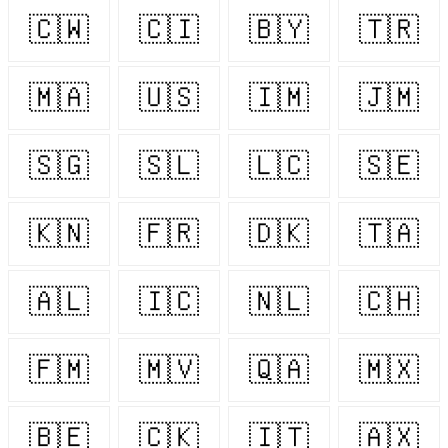
🇨🇼
🇨🇮
🇧🇾
🇹🇷
🇲🇦
🇺🇸
🇮🇲
🇯🇲
🇸🇬
🇸🇱
🇱🇨
🇸🇪
🇰🇳
🇫🇷
🇩🇰
🇹🇦
🇦🇱
🇮🇨
🇳🇱
🇨🇭
🇫🇲
🇲🇻
🇶🇦
🇲🇽
🇧🇪
🇨🇰
🇮🇹
🇦🇽