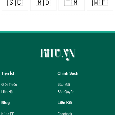
🇸🇨
🇲🇩
🇹🇲
🇼🇫
Tiện Ích
Chính Sách
Giới Thiệu
Bảo Mật
Liên Hệ
Bản Quyền
Blog
Liên Kết
Kí tự FF
Facebook