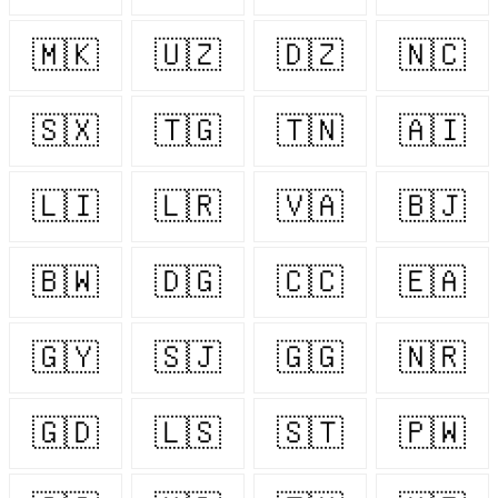
🇲🇰
🇺🇿
🇩🇿
🇳🇨
🇸🇽
🇹🇬
🇹🇳
🇦🇮
🇱🇮
🇱🇷
🇻🇦
🇧🇯
🇧🇼
🇩🇬
🇨🇨
🇪🇦
🇬🇾
🇸🇯
🇬🇬
🇳🇷
🇬🇩
🇱🇸
🇸🇹
🇵🇼