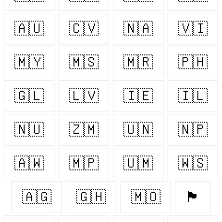
🇦🇺
🇨🇻
🇳🇦
🇻🇮
🇲🇾
🇲🇸
🇲🇷
🇵🇭
🇬🇱
🇱🇻
🇮🇪
🇮🇱
🇳🇺
🇿🇲
🇺🇳
🇳🇵
🇦🇼
🇲🇵
🇺🇲
🇼🇸
🇦🇬
🇬🇭
🇲🇴
🏴󠁧󠁢󠁥󠁮󠁧󠁿