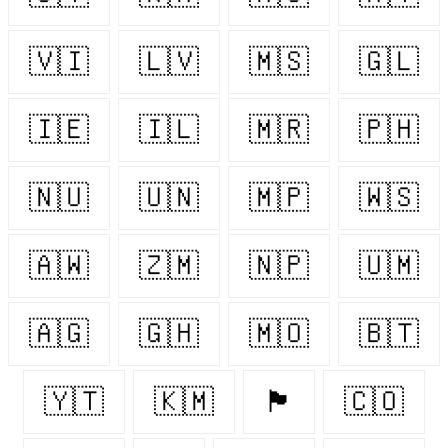
🇻🇮
🇱🇻
🇲🇸
🇬🇱
🇮🇪
🇮🇱
🇲🇷
🇵🇭
🇳🇺
🇺🇳
🇲🇵
🇼🇸
🇦🇼
🇿🇲
🇳🇵
🇺🇲
🇦🇬
🇬🇭
🇲🇴
🇧🇹
🇾🇹
🇰🇲
🏴󠁧󠁢󠁥󠁮󠁧󠁿
🇨🇴