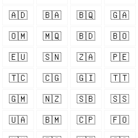
🇦🇩
🇧🇦
🇧🇶
🇬🇦
🇴🇲
🇲🇶
🇧🇩
🇧🇴
🇪🇺
🇸🇳
🇿🇦
🇵🇪
🇹🇨
🇨🇬
🇬🇮
🇹🇹
🇬🇲
🇳🇿
🇸🇧
🇸🇸
🇺🇦
🇧🇲
🇨🇵
🇫🇴