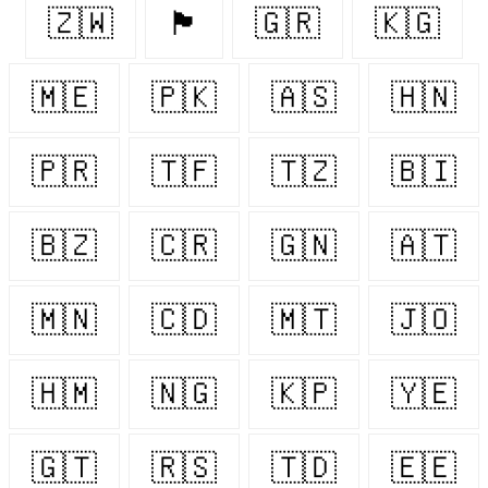
🇿🇼
🏴󠁧󠁢󠁳󠁣󠁴󠁿
🇬🇷
🇰🇬
🇲🇪
🇵🇰
🇦🇸
🇭🇳
🇵🇷
🇹🇫
🇹🇿
🇧🇮
🇧🇿
🇨🇷
🇬🇳
🇦🇹
🇲🇳
🇨🇩
🇲🇹
🇯🇴
🇭🇲
🇳🇬
🇰🇵
🇾🇪
🇬🇹
🇷🇸
🇹🇩
🇪🇪