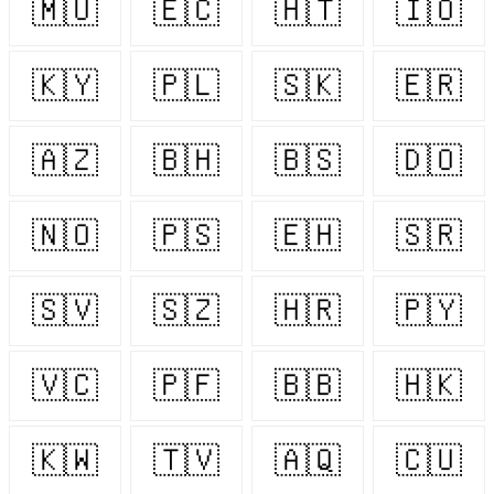
🇲🇺
🇪🇨
🇭🇹
🇮🇴
🇰🇾
🇵🇱
🇸🇰
🇪🇷
🇦🇿
🇧🇭
🇧🇸
🇩🇴
🇳🇴
🇵🇸
🇪🇭
🇸🇷
🇸🇻
🇸🇿
🇭🇷
🇵🇾
🇻🇨
🇵🇫
🇧🇧
🇭🇰
🇰🇼
🇹🇻
🇦🇶
🇨🇺