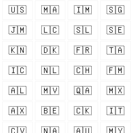
🇺🇸
🇲🇦
🇮🇲
🇸🇬
🇯🇲
🇱🇨
🇸🇱
🇸🇪
🇰🇳
🇩🇰
🇫🇷
🇹🇦
🇮🇨
🇳🇱
🇨🇭
🇫🇲
🇦🇱
🇲🇻
🇶🇦
🇲🇽
🇦🇽
🇧🇪
🇨🇰
🇮🇹
🇨🇻
🇳🇦
🇦🇺
🇲🇾