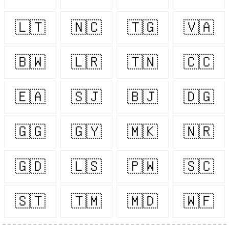
🇱🇹
🇳🇨
🇹🇬
🇻🇦
🇧🇼
🇱🇷
🇹🇳
🇨🇨
🇪🇦
🇸🇯
🇧🇯
🇩🇬
🇬🇬
🇬🇾
🇲🇰
🇳🇷
🇬🇩
🇱🇸
🇵🇼
🇸🇨
🇸🇹
🇹🇲
🇲🇩
🇼🇫