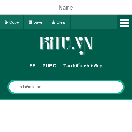
📝 Copy
💾 Save
🧹 Clear
FF
PUBG
Tạo kiểu chữ đẹp