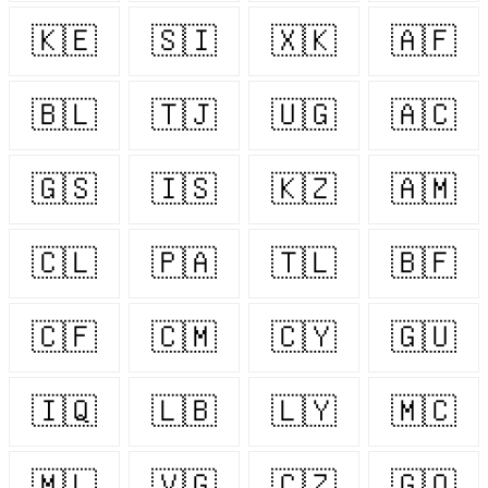
🇰🇪
🇸🇮
🇽🇰
🇦🇫
🇧🇱
🇹🇯
🇺🇬
🇦🇨
🇬🇸
🇮🇸
🇰🇿
🇦🇲
🇨🇱
🇵🇦
🇹🇱
🇧🇫
🇨🇫
🇨🇲
🇨🇾
🇬🇺
🇮🇶
🇱🇧
🇱🇾
🇲🇨
🇲🇱
🇻🇬
🇨🇿
🇬🇶