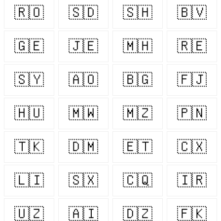
🇷🇴
🇸🇩
🇸🇭
🇧🇻
🇬🇪
🇯🇪
🇲🇭
🇷🇪
🇸🇾
🇦🇴
🇧🇬
🇫🇯
🇭🇺
🇲🇼
🇲🇿
🇵🇳
🇹🇰
🇩🇲
🇪🇹
🇨🇽
🇱🇮
🇸🇽
🇨🇶
🇮🇷
🇺🇿
🇦🇮
🇩🇿
🇫🇰