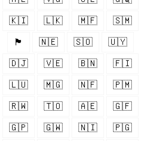
🇰🇮
🇱🇰
🇲🇫
🇸🇲
🏴󠁧󠁢󠁷󠁬󠁳󠁿
🇳🇪
🇸🇴
🇺🇾
🇩🇯
🇻🇪
🇧🇳
🇫🇮
🇱🇺
🇲🇬
🇳🇫
🇵🇲
🇷🇼
🇹🇴
🇦🇪
🇬🇫
🇬🇵
🇬🇼
🇳🇮
🇵🇬