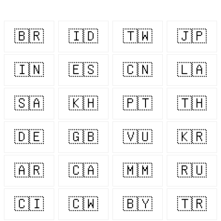
🇧🇷
🇮🇩
🇹🇼
🇯🇵
🇮🇳
🇪🇸
🇨🇳
🇱🇦
🇸🇦
🇰🇭
🇵🇹
🇹🇭
🇩🇪
🇬🇧
🇻🇺
🇰🇷
🇦🇷
🇨🇦
🇲🇲
🇷🇺
🇨🇮
🇨🇼
🇧🇾
🇹🇷