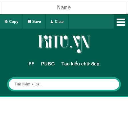
📝 Copy
💾 Save
🧹 Clear
FF
PUBG
Tạo kiểu chữ đẹp