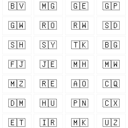
🇧🇻
🇲🇬
🇬🇪
🇬🇵
🇬🇼
🇷🇴
🇷🇼
🇸🇩
🇸🇭
🇸🇾
🇹🇰
🇧🇬
🇫🇯
🇯🇪
🇲🇭
🇲🇼
🇲🇿
🇷🇪
🇦🇴
🇨🇶
🇩🇲
🇭🇺
🇵🇳
🇨🇽
🇪🇹
🇮🇷
🇲🇰
🇺🇿