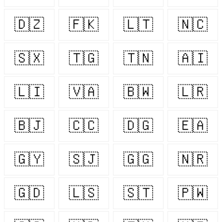
🇩🇿
🇫🇰
🇱🇹
🇳🇨
🇸🇽
🇹🇬
🇹🇳
🇦🇮
🇱🇮
🇻🇦
🇧🇼
🇱🇷
🇧🇯
🇨🇨
🇩🇬
🇪🇦
🇬🇾
🇸🇯
🇬🇬
🇳🇷
🇬🇩
🇱🇸
🇸🇹
🇵🇼