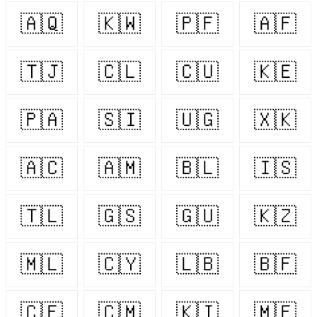
🇦🇶
🇰🇼
🇵🇫
🇦🇫
🇹🇯
🇨🇱
🇨🇺
🇰🇪
🇵🇦
🇸🇮
🇺🇬
🇽🇰
🇦🇨
🇦🇲
🇧🇱
🇮🇸
🇹🇱
🇬🇸
🇬🇺
🇰🇿
🇲🇱
🇨🇾
🇱🇧
🇧🇫
🇨🇫
🇨🇲
🇰🇮
🇲🇫