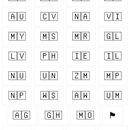
🇦🇺
🇨🇻
🇳🇦
🇻🇮
🇲🇾
🇲🇸
🇲🇷
🇬🇱
🇱🇻
🇵🇭
🇮🇪
🇮🇱
🇳🇺
🇺🇳
🇿🇲
🇲🇵
🇳🇵
🇼🇸
🇦🇼
🇺🇲
🇦🇬
🇬🇭
🇲🇴
🏴󠁧󠁢󠁥󠁮󠁧󠁿