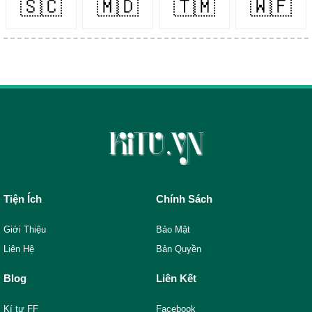
🇸🇨
🇲🇩
🇹🇲
🇼🇫
Tiện Ích
Chính Sách
Giới Thiệu
Bảo Mật
Liên Hệ
Bản Quyền
Blog
Liên Kết
Kí tự FF
Facebook