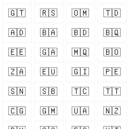
🇬🇹
🇷🇸
🇴🇲
🇹🇩
🇦🇩
🇧🇦
🇧🇩
🇧🇶
🇪🇪
🇬🇦
🇲🇶
🇧🇴
🇿🇦
🇪🇺
🇬🇮
🇵🇪
🇸🇳
🇸🇧
🇹🇨
🇹🇹
🇨🇬
🇬🇲
🇺🇦
🇳🇿