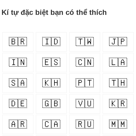
Kí tự đặc biệt bạn có thể thích
🇧🇷
🇮🇩
🇹🇼
🇯🇵
🇮🇳
🇪🇸
🇨🇳
🇱🇦
🇸🇦
🇰🇭
🇵🇹
🇹🇭
🇩🇪
🇬🇧
🇻🇺
🇰🇷
🇦🇷
🇨🇦
🇷🇺
🇲🇲