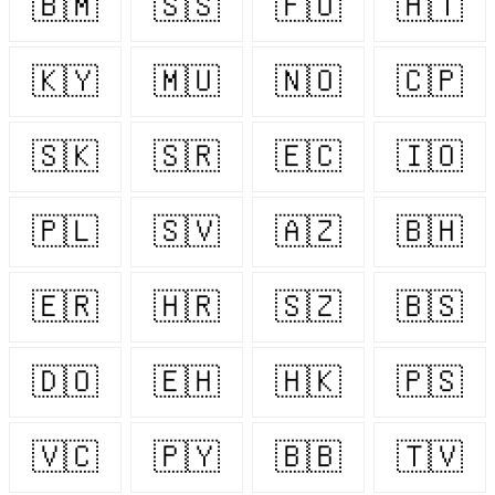
🇧🇲
🇸🇸
🇫🇴
🇭🇹
🇰🇾
🇲🇺
🇳🇴
🇨🇵
🇸🇰
🇸🇷
🇪🇨
🇮🇴
🇵🇱
🇸🇻
🇦🇿
🇧🇭
🇪🇷
🇭🇷
🇸🇿
🇧🇸
🇩🇴
🇪🇭
🇭🇰
🇵🇸
🇻🇨
🇵🇾
🇧🇧
🇹🇻