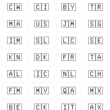
🇨🇼
🇨🇮
🇧🇾
🇹🇷
🇲🇦
🇺🇸
🇯🇲
🇸🇬
🇮🇲
🇸🇱
🇱🇨
🇸🇪
🇰🇳
🇩🇰
🇫🇷
🇹🇦
🇦🇱
🇮🇨
🇳🇱
🇨🇭
🇫🇲
🇲🇻
🇶🇦
🇲🇽
🇧🇪
🇨🇰
🇮🇹
🇦🇽