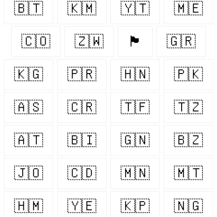
🇧🇹
🇰🇲
🇾🇹
🇲🇪
🇨🇴
🇿🇼
🏴󠁧󠁢󠁳󠁣󠁴󠁿
🇬🇷
🇰🇬
🇵🇷
🇭🇳
🇵🇰
🇦🇸
🇨🇷
🇹🇫
🇹🇿
🇦🇹
🇧🇮
🇬🇳
🇧🇿
🇯🇴
🇨🇩
🇲🇳
🇲🇹
🇭🇲
🇾🇪
🇰🇵
🇳🇬