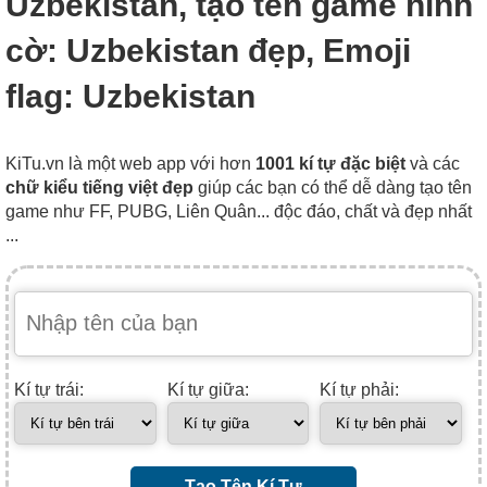
Uzbekistan, tạo tên game hình
cờ: Uzbekistan đẹp, Emoji
flag: Uzbekistan
KiTu.vn là một web app với hơn
1001 kí tự đặc biệt
và các
chữ kiểu tiếng việt đẹp
giúp các bạn có thể dễ dàng tạo tên
game như FF, PUBG, Liên Quân... độc đáo, chất và đẹp nhất
...
Kí tự trái:
Kí tự giữa:
Kí tự phải:
Tạo Tên Kí Tự