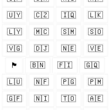
🇺🇾
🇨🇿
🇮🇶
🇱🇰
🇱🇾
🇲🇨
🇸🇲
🇸🇴
🇻🇬
🇩🇯
🇳🇪
🇻🇪
🏴󠁧󠁢󠁷󠁬󠁳󠁿
🇧🇳
🇫🇮
🇬🇶
🇱🇺
🇳🇫
🇵🇬
🇵🇲
🇬🇫
🇳🇮
🇹🇴
🇦🇪