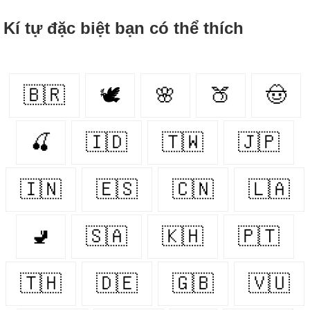
Kí tự đặc biệt bạn có thể thích
🇧🇷
🕊️
🌸
🍑
🤠
🍒
🇮🇩
🇹🇼
🇯🇵
🇮🇳
🇪🇸
🇨🇳
🇱🇦
🚽
🇸🇦
🇰🇭
🇵🇹
🇹🇭
🇩🇪
🇬🇧
🇻🇺