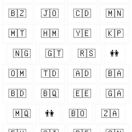
🇧🇿
🇯🇴
🇨🇩
🇲🇳
🇲🇹
🇭🇲
🇾🇪
🇰🇵
🇳🇬
🇬🇹
🇷🇸
👭
🇴🇲
🇹🇩
🇦🇩
🇧🇦
🇧🇩
🇧🇶
🇪🇪
🇬🇦
🇲🇶
👫
🇧🇴
🇿🇦