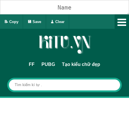
📝 Copy
💾 Save
🧹 Clear
FF
PUBG
Tạo kiểu chữ đẹp