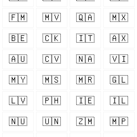
🇫🇲
🇲🇻
🇶🇦
🇲🇽
🇧🇪
🇨🇰
🇮🇹
🇦🇽
🇦🇺
🇨🇻
🇳🇦
🇻🇮
🇲🇾
🇲🇸
🇲🇷
🇬🇱
🇱🇻
🇵🇭
🇮🇪
🇮🇱
🇳🇺
🇺🇳
🇿🇲
🇲🇵