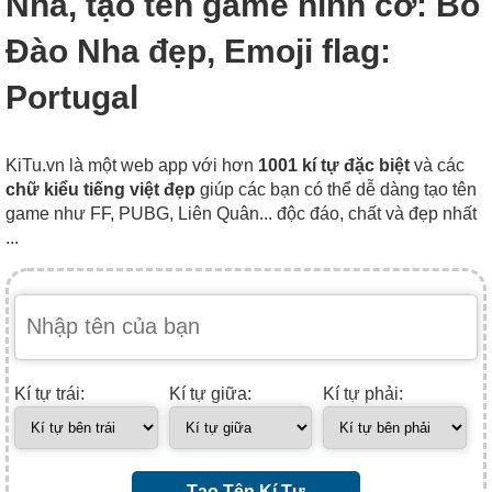
Nha, tạo tên game hình cờ: Bồ
Đào Nha đẹp, Emoji flag:
Portugal
KiTu.vn là một web app với hơn
1001 kí tự đặc biệt
và các
chữ kiểu tiếng việt đẹp
giúp các bạn có thể dễ dàng tạo tên
game như FF, PUBG, Liên Quân... độc đáo, chất và đẹp nhất
...
Kí tự trái:
Kí tự giữa:
Kí tự phải:
Tạo Tên Kí Tự