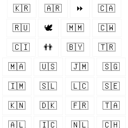
🇰🇷
🇦🇷
⏩
🇨🇦
🇷🇺
🕊
🇲🇲
🇨🇼
🇨🇮
👬
🇧🇾
🇹🇷
🇲🇦
🇺🇸
🇯🇲
🇸🇬
🇮🇲
🇸🇱
🇱🇨
🇸🇪
🇰🇳
🇩🇰
🇫🇷
🇹🇦
🇦🇱
🇮🇨
🇳🇱
🇨🇭