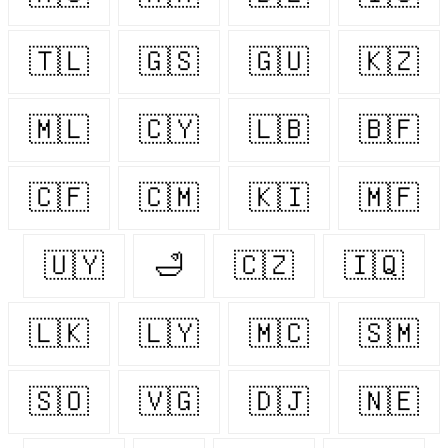
🇹🇱
🇬🇸
🇬🇺
🇰🇿
🇲🇱
🇨🇾
🇱🇧
🇧🇫
🇨🇫
🇨🇲
🇰🇮
🇲🇫
🇺🇾
🛁
🇨🇿
🇮🇶
🇱🇰
🇱🇾
🇲🇨
🇸🇲
🇸🇴
🇻🇬
🇩🇯
🇳🇪