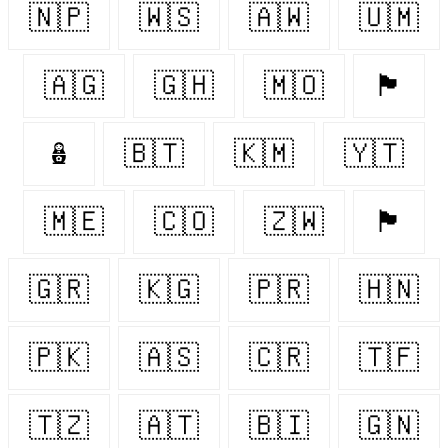
🇳🇵
🇼🇸
🇦🇼
🇺🇲
🇦🇬
🇬🇭
🇲🇴
🏴󠁧󠁢󠁥󠁮󠁧󠁿
🪆
🇧🇹
🇰🇲
🇾🇹
🇲🇪
🇨🇴
🇿🇼
🏴󠁧󠁢󠁳󠁣󠁴󠁿
🇬🇷
🇰🇬
🇵🇷
🇭🇳
🇵🇰
🇦🇸
🇨🇷
🇹🇫
🇹🇿
🇦🇹
🇧🇮
🇬🇳