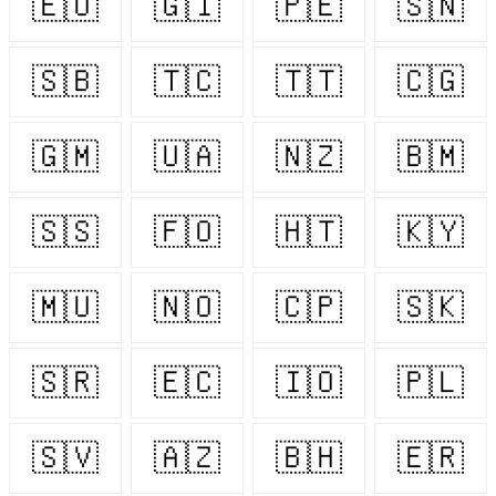
🇪🇺
🇬🇮
🇵🇪
🇸🇳
🇸🇧
🇹🇨
🇹🇹
🇨🇬
🇬🇲
🇺🇦
🇳🇿
🇧🇲
🇸🇸
🇫🇴
🇭🇹
🇰🇾
🇲🇺
🇳🇴
🇨🇵
🇸🇰
🇸🇷
🇪🇨
🇮🇴
🇵🇱
🇸🇻
🇦🇿
🇧🇭
🇪🇷