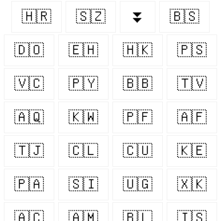
🇭🇷
🇸🇿
⏬
🇧🇸
🇩🇴
🇪🇭
🇭🇰
🇵🇸
🇻🇨
🇵🇾
🇧🇧
🇹🇻
🇦🇶
🇰🇼
🇵🇫
🇦🇫
🇹🇯
🇨🇱
🇨🇺
🇰🇪
🇵🇦
🇸🇮
🇺🇬
🇽🇰
🇦🇨
🇦🇲
🇧🇱
🇮🇸