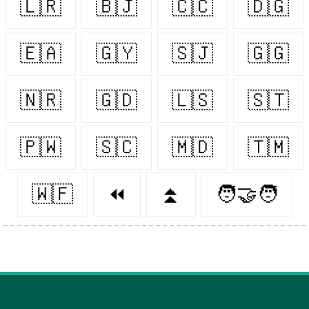
🇱🇷
🇧🇯
🇨🇨
🇩🇬
🇪🇦
🇬🇾
🇸🇯
🇬🇬
🇳🇷
🇬🇩
🇱🇸
🇸🇹
🇵🇼
🇸🇨
🇲🇩
🇹🇲
🇼🇫
⏪
⏫
🧑‍🤝‍🧑