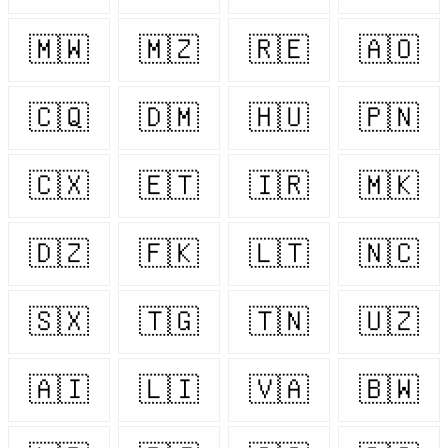
🇲🇼
🇲🇿
🇷🇪
🇦🇴
🇨🇶
🇩🇲
🇭🇺
🇵🇳
🇨🇽
🇪🇹
🇮🇷
🇲🇰
🇩🇿
🇫🇰
🇱🇹
🇳🇨
🇸🇽
🇹🇬
🇹🇳
🇺🇿
🇦🇮
🇱🇮
🇻🇦
🇧🇼