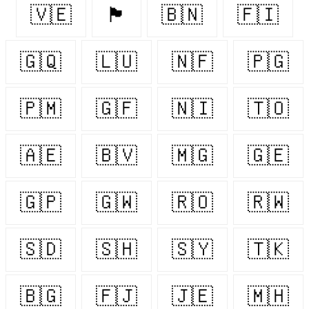
🇻🇪
🏴󠁧󠁢󠁷󠁬󠁳󠁿
🇧🇳
🇫🇮
🇬🇶
🇱🇺
🇳🇫
🇵🇬
🇵🇲
🇬🇫
🇳🇮
🇹🇴
🇦🇪
🇧🇻
🇲🇬
🇬🇪
🇬🇵
🇬🇼
🇷🇴
🇷🇼
🇸🇩
🇸🇭
🇸🇾
🇹🇰
🇧🇬
🇫🇯
🇯🇪
🇲🇭