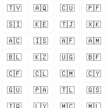
🇹🇻
🇦🇶
🇨🇺
🇵🇫
🇸🇮
🇰🇪
🇹🇯
🇽🇰
🇦🇨
🇮🇸
🇦🇫
🇦🇲
🇧🇱
🇰🇿
🇺🇬
🇧🇫
🇨🇫
🇨🇱
🇨🇲
🇨🇾
🇬🇺
🇵🇦
🇹🇱
🇬🇸
🇮🇶
🇱🇾
🇲🇨
🇲🇱