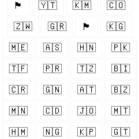
🏴󠁧󠁢󠁥󠁮󠁧󠁿
🇾🇹
🇰🇲
🇨🇴
🇿🇼
🇬🇷
🏴󠁧󠁢󠁳󠁣󠁴󠁿
🇰🇬
🇲🇪
🇦🇸
🇭🇳
🇵🇰
🇹🇫
🇵🇷
🇹🇿
🇧🇮
🇨🇷
🇬🇳
🇦🇹
🇧🇿
🇲🇳
🇨🇩
🇯🇴
🇲🇹
🇭🇲
🇳🇬
🇰🇵
🇬🇹