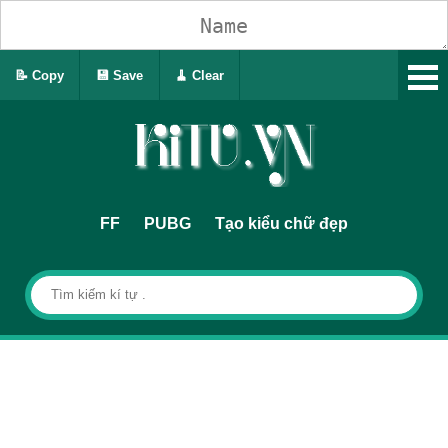
📝 Copy
💾 Save
🧹 Clear
FF
PUBG
Tạo kiểu chữ đẹp