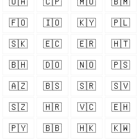
🇺🇦
🇨🇵
🇲🇺
🇧🇲
🇫🇴
🇮🇴
🇰🇾
🇵🇱
🇸🇰
🇪🇨
🇪🇷
🇭🇹
🇧🇭
🇩🇴
🇳🇴
🇵🇸
🇦🇿
🇧🇸
🇸🇷
🇸🇻
🇸🇿
🇭🇷
🇻🇨
🇪🇭
🇵🇾
🇧🇧
🇭🇰
🇰🇼