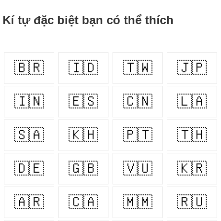
Kí tự đặc biệt bạn có thể thích
🇧🇷
🇮🇩
🇹🇼
🇯🇵
🇮🇳
🇪🇸
🇨🇳
🇱🇦
🇸🇦
🇰🇭
🇵🇹
🇹🇭
🇩🇪
🇬🇧
🇻🇺
🇰🇷
🇦🇷
🇨🇦
🇲🇲
🇷🇺