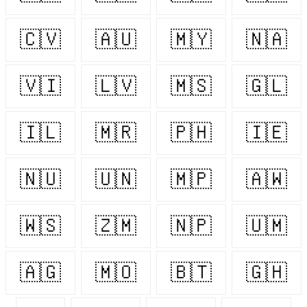
🇨🇻
🇦🇺
🇲🇾
🇳🇦
🇻🇮
🇱🇻
🇲🇸
🇬🇱
🇮🇱
🇲🇷
🇵🇭
🇮🇪
🇳🇺
🇺🇳
🇲🇵
🇦🇼
🇼🇸
🇿🇲
🇳🇵
🇺🇲
🇦🇬
🇲🇴
🇧🇹
🇬🇭