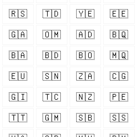
🇷🇸
🇹🇩
🇾🇪
🇪🇪
🇬🇦
🇴🇲
🇦🇩
🇧🇶
🇧🇦
🇧🇩
🇧🇴
🇲🇶
🇪🇺
🇸🇳
🇿🇦
🇨🇬
🇬🇮
🇹🇨
🇳🇿
🇵🇪
🇹🇹
🇬🇲
🇸🇧
🇸🇸