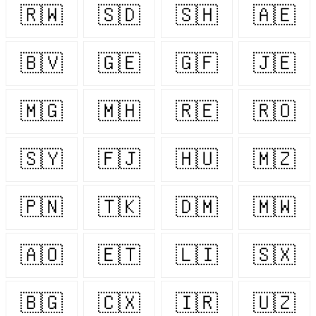
🇷🇼
🇸🇩
🇸🇭
🇦🇪
🇧🇻
🇬🇪
🇬🇫
🇯🇪
🇲🇬
🇲🇭
🇷🇪
🇷🇴
🇸🇾
🇫🇯
🇭🇺
🇲🇿
🇵🇳
🇹🇰
🇩🇲
🇲🇼
🇦🇴
🇪🇹
🇱🇮
🇸🇽
🇧🇬
🇨🇽
🇮🇷
🇺🇿