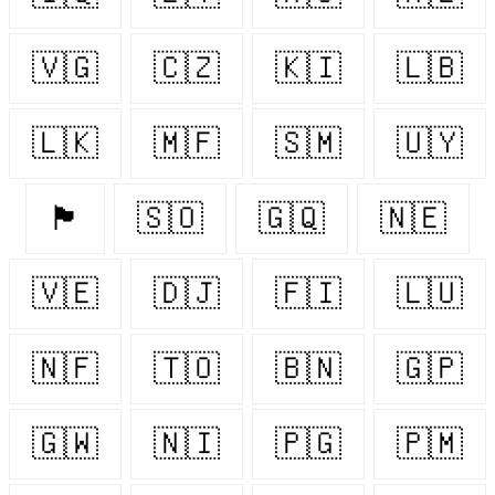
🇻🇬
🇨🇿
🇰🇮
🇱🇧
🇱🇰
🇲🇫
🇸🇲
🇺🇾
🏴󠁧󠁢󠁷󠁬󠁳󠁿
🇸🇴
🇬🇶
🇳🇪
🇻🇪
🇩🇯
🇫🇮
🇱🇺
🇳🇫
🇹🇴
🇧🇳
🇬🇵
🇬🇼
🇳🇮
🇵🇬
🇵🇲