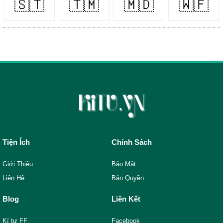
🇸🇹
🇹🇲
🇲🇩
🇼🇫
Tiện Ích
Chính Sách
Giới Thiệu
Bảo Mật
Liên Hệ
Bản Quyền
Blog
Liên Kết
Kí tự FF
Facebook