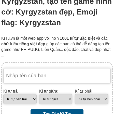
Kyrgyzstan, tạo tên game hình
cờ: Kyrgyzstan đẹp, Emoji
flag: Kyrgyzstan
KiTu.vn là một web app với hơn
1001 kí tự đặc biệt
và các
chữ kiểu tiếng việt đẹp
giúp các bạn có thể dễ dàng tạo tên
game như FF, PUBG, Liên Quân... độc đáo, chất và đẹp nhất
...
Kí tự trái:
Kí tự giữa:
Kí tự phải:
Tạo Tên Kí Tự