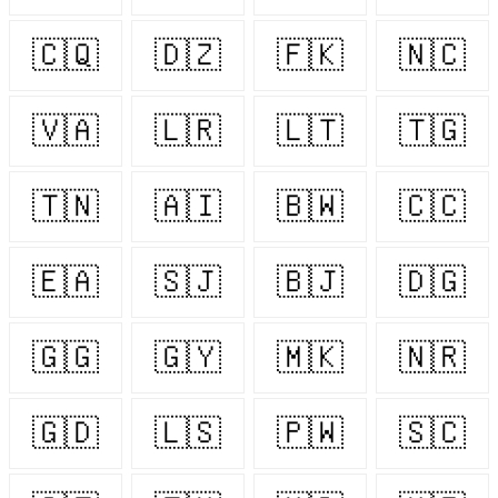
🇨🇶
🇩🇿
🇫🇰
🇳🇨
🇻🇦
🇱🇷
🇱🇹
🇹🇬
🇹🇳
🇦🇮
🇧🇼
🇨🇨
🇪🇦
🇸🇯
🇧🇯
🇩🇬
🇬🇬
🇬🇾
🇲🇰
🇳🇷
🇬🇩
🇱🇸
🇵🇼
🇸🇨