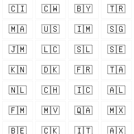
🇨🇮
🇨🇼
🇧🇾
🇹🇷
🇲🇦
🇺🇸
🇮🇲
🇸🇬
🇯🇲
🇱🇨
🇸🇱
🇸🇪
🇰🇳
🇩🇰
🇫🇷
🇹🇦
🇳🇱
🇨🇭
🇮🇨
🇦🇱
🇫🇲
🇲🇻
🇶🇦
🇲🇽
🇧🇪
🇨🇰
🇮🇹
🇦🇽