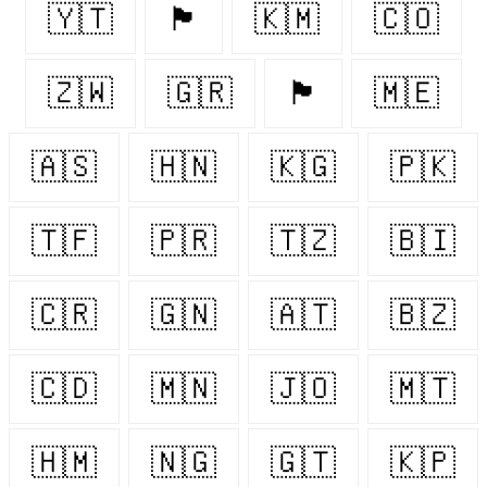
🇾🇹
🏴󠁧󠁢󠁥󠁮󠁧󠁿
🇰🇲
🇨🇴
🇿🇼
🇬🇷
🏴󠁧󠁢󠁳󠁣󠁴󠁿
🇲🇪
🇦🇸
🇭🇳
🇰🇬
🇵🇰
🇹🇫
🇵🇷
🇹🇿
🇧🇮
🇨🇷
🇬🇳
🇦🇹
🇧🇿
🇨🇩
🇲🇳
🇯🇴
🇲🇹
🇭🇲
🇳🇬
🇬🇹
🇰🇵