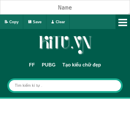
📝 Copy
💾 Save
🧹 Clear
FF
PUBG
Tạo kiểu chữ đẹp