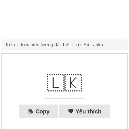
Kí tự
Icon biểu tượng đặc biệt
cờ: Sri Lanka
🇱🇰
📝 Copy
💖 Yêu thích