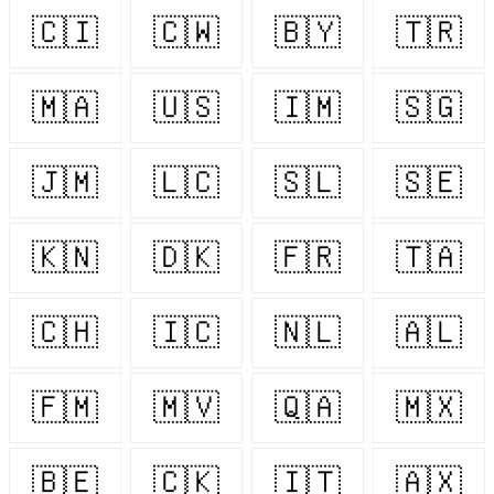
🇨🇮
🇨🇼
🇧🇾
🇹🇷
🇲🇦
🇺🇸
🇮🇲
🇸🇬
🇯🇲
🇱🇨
🇸🇱
🇸🇪
🇰🇳
🇩🇰
🇫🇷
🇹🇦
🇨🇭
🇮🇨
🇳🇱
🇦🇱
🇫🇲
🇲🇻
🇶🇦
🇲🇽
🇧🇪
🇨🇰
🇮🇹
🇦🇽