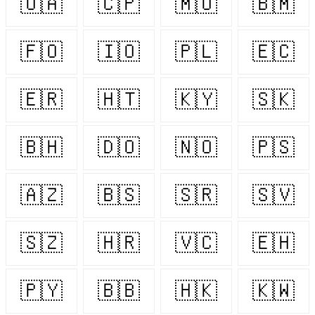
🇺🇦
🇨🇵
🇲🇺
🇧🇲
🇫🇴
🇮🇴
🇵🇱
🇪🇨
🇪🇷
🇭🇹
🇰🇾
🇸🇰
🇧🇭
🇩🇴
🇳🇴
🇵🇸
🇦🇿
🇧🇸
🇸🇷
🇸🇻
🇸🇿
🇭🇷
🇻🇨
🇪🇭
🇵🇾
🇧🇧
🇭🇰
🇰🇼