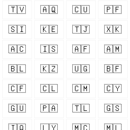
🇹🇻
🇦🇶
🇨🇺
🇵🇫
🇸🇮
🇰🇪
🇹🇯
🇽🇰
🇦🇨
🇮🇸
🇦🇫
🇦🇲
🇧🇱
🇰🇿
🇺🇬
🇧🇫
🇨🇫
🇨🇱
🇨🇲
🇨🇾
🇬🇺
🇵🇦
🇹🇱
🇬🇸
🇮🇶
🇱🇾
🇲🇨
🇲🇱