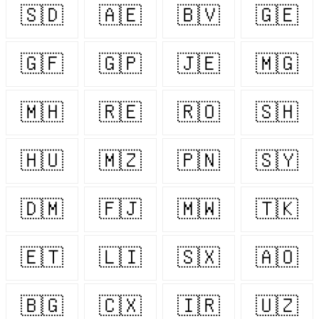
🇸🇩
🇦🇪
🇧🇻
🇬🇪
🇬🇫
🇬🇵
🇯🇪
🇲🇬
🇲🇭
🇷🇪
🇷🇴
🇸🇭
🇭🇺
🇲🇿
🇵🇳
🇸🇾
🇩🇲
🇫🇯
🇲🇼
🇹🇰
🇪🇹
🇱🇮
🇸🇽
🇦🇴
🇧🇬
🇨🇽
🇮🇷
🇺🇿