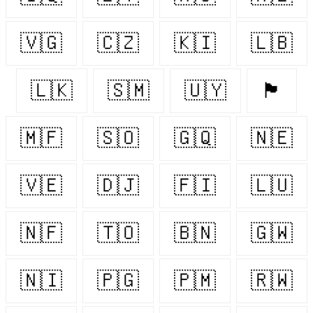
🇻🇬
🇨🇿
🇰🇮
🇱🇧
🇱🇰
🇸🇲
🇺🇾
🏴󠁧󠁢󠁷󠁬󠁳󠁿
🇲🇫
🇸🇴
🇬🇶
🇳🇪
🇻🇪
🇩🇯
🇫🇮
🇱🇺
🇳🇫
🇹🇴
🇧🇳
🇬🇼
🇳🇮
🇵🇬
🇵🇲
🇷🇼