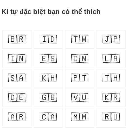
Kí tự đặc biệt bạn có thể thích
🇧🇷
🇮🇩
🇹🇼
🇯🇵
🇮🇳
🇪🇸
🇨🇳
🇱🇦
🇸🇦
🇰🇭
🇵🇹
🇹🇭
🇩🇪
🇬🇧
🇻🇺
🇰🇷
🇦🇷
🇨🇦
🇲🇲
🇷🇺