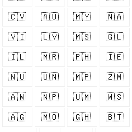
🇨🇻
🇦🇺
🇲🇾
🇳🇦
🇻🇮
🇱🇻
🇲🇸
🇬🇱
🇮🇱
🇲🇷
🇵🇭
🇮🇪
🇳🇺
🇺🇳
🇲🇵
🇿🇲
🇦🇼
🇳🇵
🇺🇲
🇼🇸
🇦🇬
🇲🇴
🇬🇭
🇧🇹