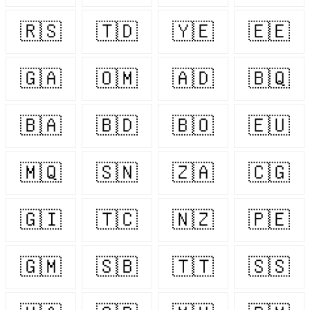
🇷🇸
🇹🇩
🇾🇪
🇪🇪
🇬🇦
🇴🇲
🇦🇩
🇧🇶
🇧🇦
🇧🇩
🇧🇴
🇪🇺
🇲🇶
🇸🇳
🇿🇦
🇨🇬
🇬🇮
🇹🇨
🇳🇿
🇵🇪
🇬🇲
🇸🇧
🇹🇹
🇸🇸