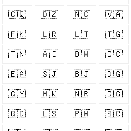
🇨🇶
🇩🇿
🇳🇨
🇻🇦
🇫🇰
🇱🇷
🇱🇹
🇹🇬
🇹🇳
🇦🇮
🇧🇼
🇨🇨
🇪🇦
🇸🇯
🇧🇯
🇩🇬
🇬🇾
🇲🇰
🇳🇷
🇬🇬
🇬🇩
🇱🇸
🇵🇼
🇸🇨