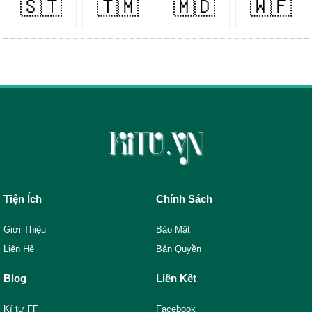
🇸🇹
🇹🇲
🇲🇩
🇼🇫
Tiện Ích
Chính Sách
Giới Thiệu
Bảo Mật
Liên Hệ
Bản Quyền
Blog
Liên Kết
Kí tự FF
Facebook