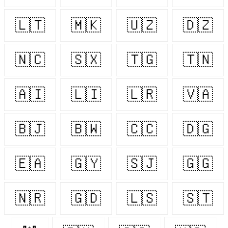
🇱🇹
🇲🇰
🇺🇿
🇩🇿
🇳🇨
🇸🇽
🇹🇬
🇹🇳
🇦🇮
🇱🇮
🇱🇷
🇻🇦
🇧🇯
🇧🇼
🇨🇨
🇩🇬
🇪🇦
🇬🇾
🇸🇯
🇬🇬
🇳🇷
🇬🇩
🇱🇸
🇸🇹