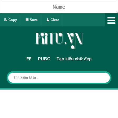
📝 Copy
💾 Save
🧹 Clear
FF
PUBG
Tạo kiểu chữ đẹp