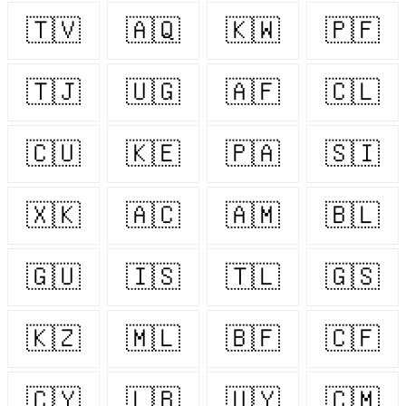
🇹🇻
🇦🇶
🇰🇼
🇵🇫
🇹🇯
🇺🇬
🇦🇫
🇨🇱
🇨🇺
🇰🇪
🇵🇦
🇸🇮
🇽🇰
🇦🇨
🇦🇲
🇧🇱
🇬🇺
🇮🇸
🇹🇱
🇬🇸
🇰🇿
🇲🇱
🇧🇫
🇨🇫
🇨🇾
🇱🇧
🇺🇾
🇨🇲