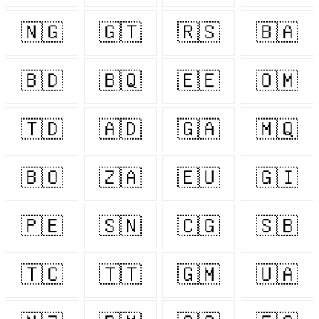
🇳🇬
🇬🇹
🇷🇸
🇧🇦
🇧🇩
🇧🇶
🇪🇪
🇴🇲
🇹🇩
🇦🇩
🇬🇦
🇲🇶
🇧🇴
🇿🇦
🇪🇺
🇬🇮
🇵🇪
🇸🇳
🇨🇬
🇸🇧
🇹🇨
🇹🇹
🇬🇲
🇺🇦