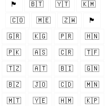
🏴󠁧󠁢󠁥󠁮󠁧󠁿
🇧🇹
🇾🇹
🇰🇲
🇨🇴
🇲🇪
🇿🇼
🏴󠁧󠁢󠁳󠁣󠁴󠁿
🇬🇷
🇰🇬
🇵🇷
🇭🇳
🇵🇰
🇦🇸
🇨🇷
🇹🇫
🇹🇿
🇦🇹
🇧🇮
🇬🇳
🇧🇿
🇯🇴
🇨🇩
🇲🇳
🇲🇹
🇾🇪
🇭🇲
🇰🇵