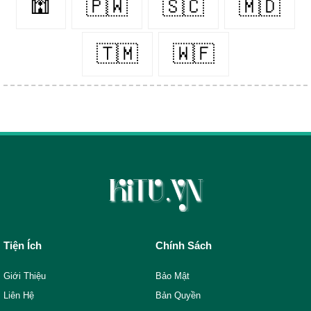
🕍
🇵🇼
🇸🇨
🇲🇩
🇹🇲
🇼🇫
Tiện Ích
Chính Sách
Giới Thiệu
Bảo Mật
Liên Hệ
Bản Quyền