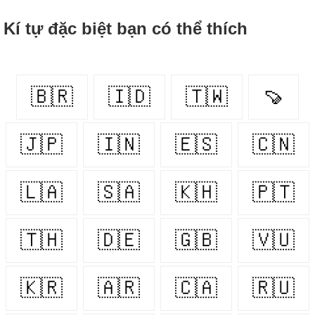
Kí tự đặc biệt bạn có thể thích
🇧🇷
🇮🇩
🇹🇼
🍠
🇯🇵
🇮🇳
🇪🇸
🇨🇳
🇱🇦
🇸🇦
🇰🇭
🇵🇹
🇹🇭
🇩🇪
🇬🇧
🇻🇺
🇰🇷
🇦🇷
🇨🇦
🇷🇺