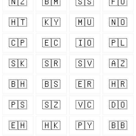
🇳🇿
🇧🇲
🇸🇸
🇫🇴
🇭🇹
🇰🇾
🇲🇺
🇳🇴
🇨🇵
🇪🇨
🇮🇴
🇵🇱
🇸🇰
🇸🇷
🇸🇻
🇦🇿
🇧🇭
🇧🇸
🇪🇷
🇭🇷
🇵🇸
🇸🇿
🇻🇨
🇩🇴
🇪🇭
🇭🇰
🇵🇾
🇧🇧