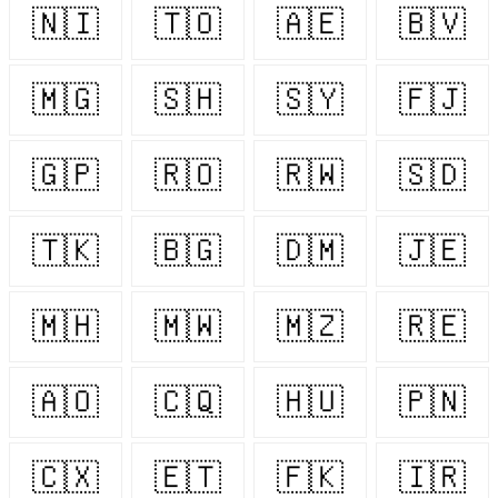
🇳🇮
🇹🇴
🇦🇪
🇧🇻
🇲🇬
🇸🇭
🇸🇾
🇫🇯
🇬🇵
🇷🇴
🇷🇼
🇸🇩
🇹🇰
🇧🇬
🇩🇲
🇯🇪
🇲🇭
🇲🇼
🇲🇿
🇷🇪
🇦🇴
🇨🇶
🇭🇺
🇵🇳
🇨🇽
🇪🇹
🇫🇰
🇮🇷