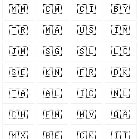
🇲🇲
🇨🇼
🇨🇮
🇧🇾
🇹🇷
🇲🇦
🇺🇸
🇮🇲
🇯🇲
🇸🇬
🇸🇱
🇱🇨
🇸🇪
🇰🇳
🇫🇷
🇩🇰
🇹🇦
🇦🇱
🇮🇨
🇳🇱
🇨🇭
🇫🇲
🇲🇻
🇶🇦
🇲🇽
🇧🇪
🇨🇰
🇮🇹