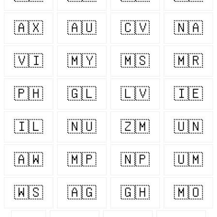
🇦🇽
🇦🇺
🇨🇻
🇳🇦
🇻🇮
🇲🇾
🇲🇸
🇲🇷
🇵🇭
🇬🇱
🇱🇻
🇮🇪
🇮🇱
🇳🇺
🇿🇲
🇺🇳
🇦🇼
🇲🇵
🇳🇵
🇺🇲
🇼🇸
🇦🇬
🇬🇭
🇲🇴