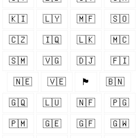
🇰🇮
🇱🇾
🇲🇫
🇸🇴
🇨🇿
🇮🇶
🇱🇰
🇲🇨
🇸🇲
🇻🇬
🇩🇯
🇫🇮
🇳🇪
🇻🇪
🏴󠁧󠁢󠁷󠁬󠁳󠁿
🇧🇳
🇬🇶
🇱🇺
🇳🇫
🇵🇬
🇵🇲
🇬🇪
🇬🇫
🇬🇼