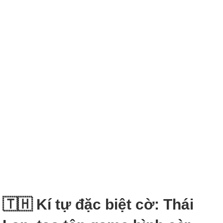
🇹🇭 Kí tự đặc biệt cờ: Thái