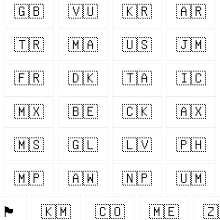
🇬🇧
🇻🇺
🇰🇷
🇦🇷
🇹🇷
🇲🇦
🇺🇸
🇯🇲
🇫🇷
🇩🇰
🇹🇦
🇮🇨
🇲🇽
🇧🇪
🇨🇰
🇦🇽
🇲🇸
🇬🇱
🇱🇻
🇵🇭
🇲🇵
🇦🇼
🇳🇵
🇺🇲
🏴󠁧󠁢󠁥󠁮󠁧󠁿
🇰🇲
🇨🇴
🇲🇪
🇿