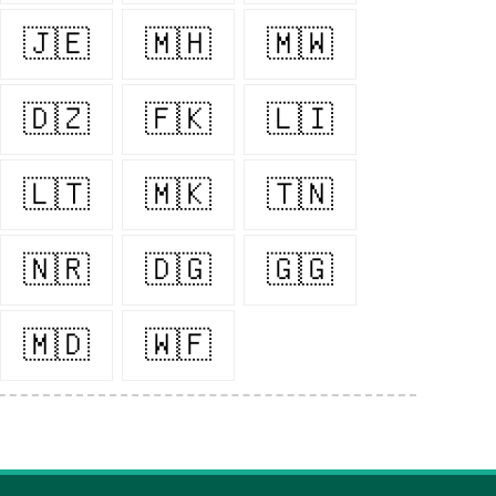
🇯🇪
🇲🇭
🇲🇼
🇩🇿
🇫🇰
🇱🇮
🇱🇹
🇲🇰
🇹🇳
🇳🇷
🇩🇬
🇬🇬
🇲🇩
🇼🇫