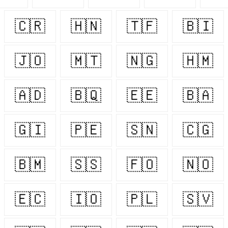
🇨🇷
🇭🇳
🇹🇫
🇧🇮
🇯🇴
🇲🇹
🇳🇬
🇭🇲
🇦🇩
🇧🇶
🇪🇪
🇧🇦
🇬🇮
🇵🇪
🇸🇳
🇨🇬
🇧🇲
🇸🇸
🇫🇴
🇳🇴
🇪🇨
🇮🇴
🇵🇱
🇸🇻