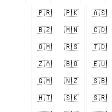
🇵🇷
🇵🇰
🇦🇸
🇧🇿
🇲🇳
🇨🇩
🇴🇲
🇷🇸
🇹🇩
🇿🇦
🇧🇴
🇪🇺
🇬🇲
🇳🇿
🇸🇧
🇭🇹
🇸🇰
🇸🇷