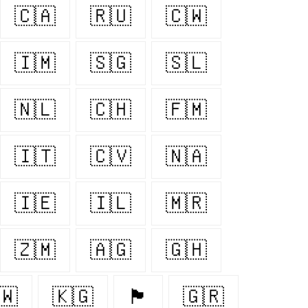
🇨🇦
🇷🇺
🇨🇼
🇮🇲
🇸🇬
🇸🇱
🇳🇱
🇨🇭
🇫🇲
🇮🇹
🇨🇻
🇳🇦
🇮🇪
🇮🇱
🇲🇷
🇿🇲
🇦🇬
🇬🇭
🇼
🇰🇬
🏴󠁧󠁢󠁳󠁣󠁴󠁿
🇬🇷