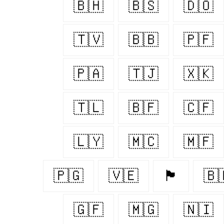
🇧🇭
🇧🇸
🇩🇴
🇹🇻
🇧🇧
🇵🇫
🇵🇦
🇹🇯
🇽🇰
🇹🇱
🇧🇫
🇨🇫
🇱🇾
🇲🇨
🇲🇫
🇵🇬
🇻🇪
🏴󠁧󠁢󠁷󠁬󠁳󠁿
🇧
🇬🇫
🇲🇬
🇳🇮