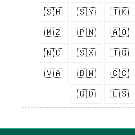
🇸🇭
🇸🇾
🇹🇰
🇲🇿
🇵🇳
🇦🇴
🇳🇨
🇸🇽
🇹🇬
🇻🇦
🇧🇼
🇨🇨
🇬🇩
🇱🇸