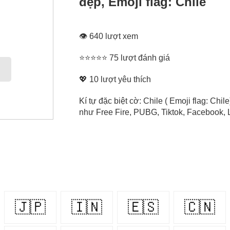
đẹp, Emoji flag: Chile
👁 640 lượt xem
⭐⭐⭐⭐⭐ 75 lượt đánh giá
💖
10
lượt yêu thích
Kí tự đặc biệt cờ: Chile ( Emoji flag: Chi
như Free Fire, PUBG, Tiktok, Facebook, L
🇯🇵
🇮🇳
🇪🇸
🇨🇳