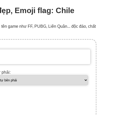
đẹp, Emoji flag: Chile
o tên game như FF, PUBG, Liên Quân... độc đáo, chất
ự phải: