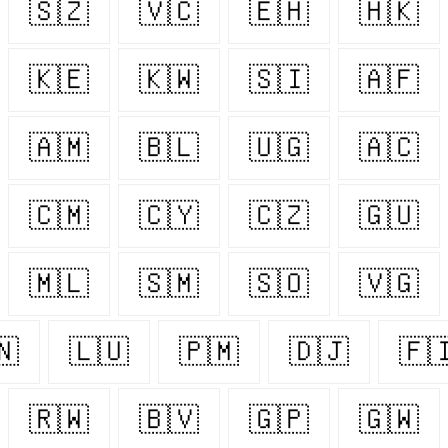
🇸🇿
🇻🇨
🇪🇭
🇭🇰
🇰🇪
🇰🇼
🇸🇮
🇦🇫
🇦🇲
🇧🇱
🇺🇬
🇦🇨
🇨🇲
🇨🇾
🇨🇿
🇬🇺
🇲🇱
🇸🇲
🇸🇴
🇻🇬
🇳
🇱🇺
🇵🇲
🇩🇯
🇫
🇷🇼
🇧🇻
🇬🇵
🇬🇼