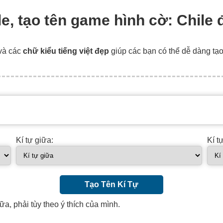
le, tạo tên game hình cờ: Chile 
và các
chữ kiểu tiếng việt đẹp
giúp các bạn có thể dễ dàng tạ
Kí tự giữa:
Kí t
Tạo Tên Kí Tự
ữa, phải tùy theo ý thích của mình.