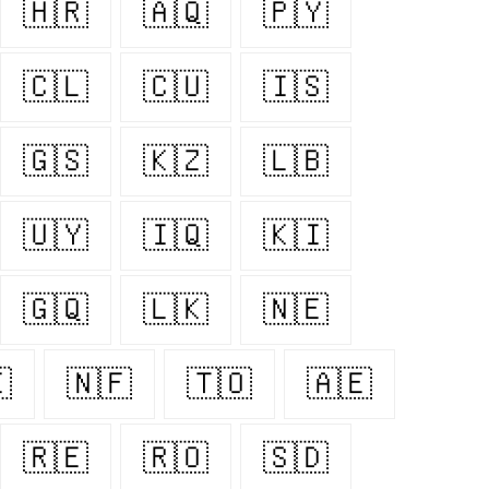
🇭🇷
🇦🇶
🇵🇾
🇨🇱
🇨🇺
🇮🇸
🇬🇸
🇰🇿
🇱🇧
🇺🇾
🇮🇶
🇰🇮
🇬🇶
🇱🇰
🇳🇪

🇳🇫
🇹🇴
🇦🇪
🇷🇪
🇷🇴
🇸🇩