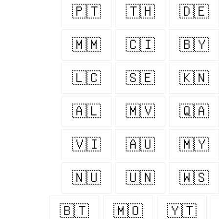
🇵🇹
🇹🇭
🇩🇪
🇲🇲
🇨🇮
🇧🇾
🇱🇨
🇸🇪
🇰🇳
🇦🇱
🇲🇻
🇶🇦
🇻🇮
🇦🇺
🇲🇾
🇳🇺
🇺🇳
🇼🇸
🇧🇹
🇲🇴
🇾🇹