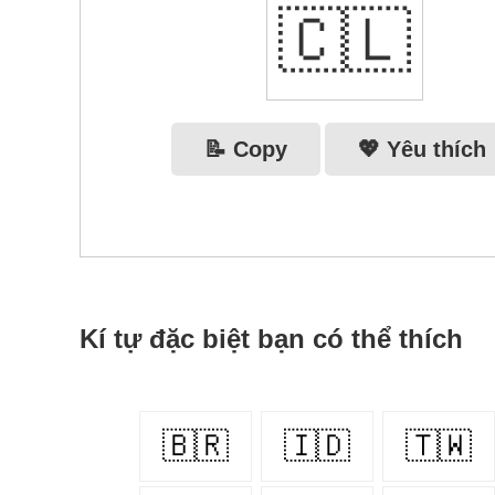
🇨🇱
📝 Copy
💖 Yêu thích
Kí tự đặc biệt bạn có thể thích
🇧🇷
🇮🇩
🇹🇼