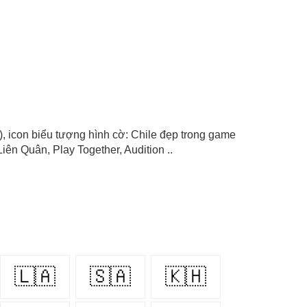
le), icon biểu tượng hình cờ: Chile đẹp trong game
iên Quân, Play Together, Audition ..
🇱🇦
🇸🇦
🇰🇭