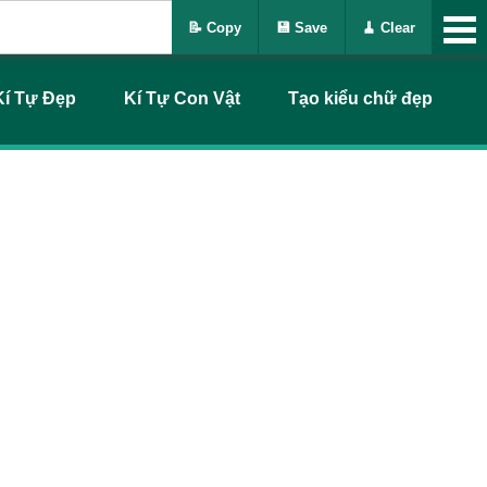
📝 Copy
💾 Save
🧹 Clear
Kí Tự Đẹp
Kí Tự Con Vật
Tạo kiểu chữ đẹp