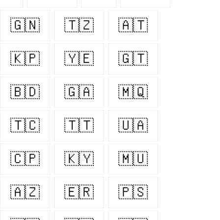
🇬🇳
🇹🇿
🇦🇹
🇰🇵
🇾🇪
🇬🇹
🇧🇩
🇬🇦
🇲🇶
🇹🇨
🇹🇹
🇺🇦
🇨🇵
🇰🇾
🇲🇺
🇦🇿
🇪🇷
🇵🇸