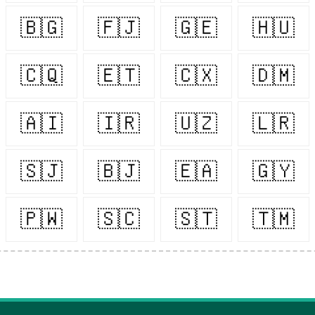
🇧🇬
🇫🇯
🇬🇪
🇭🇺
🇨🇶
🇪🇹
🇨🇽
🇩🇲
🇦🇮
🇮🇷
🇺🇿
🇱🇷
🇸🇯
🇧🇯
🇪🇦
🇬🇾
🇵🇼
🇸🇨
🇸🇹
🇹🇲