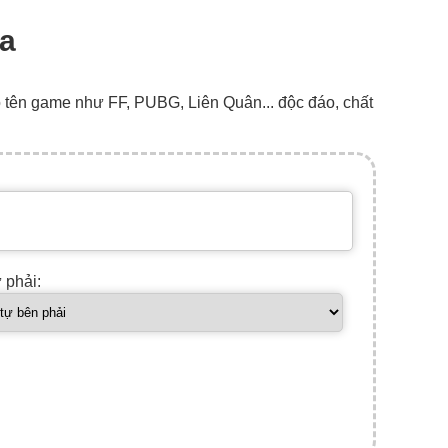
la
o tên game như FF, PUBG, Liên Quân... độc đáo, chất
ự phải: