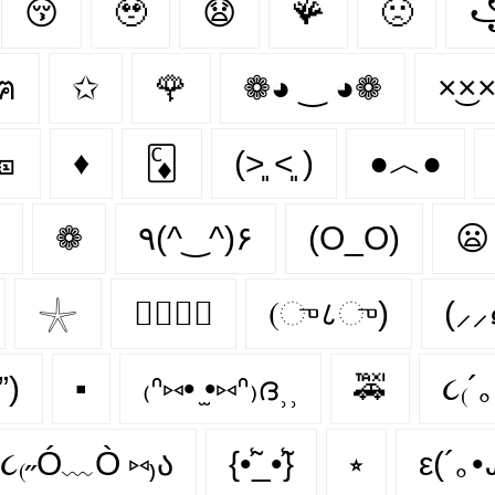
😚
🥹
😧
🪸
🙁
•^ฅ
✩
🌹
❁◕ ‿ ◕❁
×͜×
🎫
♦️
🃌
(˃͈ ˂͈ )
●︿●
❁
٩(^‿^)۶
(O_O)
😦
𓇼
👩‍❤️‍💋‍👩
(ு८ு)
(⸝
”)
▪️
₍ᐢ⑅• ̫•⑅ᐢ₎ദ⸒⸒
🚕
૮₍´｡
૮₍˶Ó﹏Ò ⑅₎ა
{•̃̾_•̃̾}
⭒
ε(´｡•