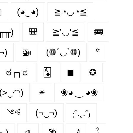
◻
(◕‿◕)
≧◔◡◔≦
╥╥)
🎒
≧’◡’≦
🚌
¬)
🚁
(❁´◡`❁)
꙳
ಠ╭╮ಠ
🃁
◼
✪
(>‿◠)
✴
❀◕ ‿ ◕❀
༺
(¬‿¬)
₍ᵔ.˛.ᵔ₎
╭╮)
🎍
🏖
💺
𓇕