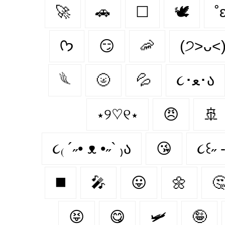
🚀
🚗
☐
🕊️
˚
ᡣ𐭩
😏
🦐
(੭˃ᴗ˂
𓆰
🌝
💦
૮･ﻌ･ა
⋆୨♡୧⋆
😠
🚢
૮₍ ´˶• ᴥ •˶` ₎ა
😘
૮꒰˶ -
◼️
🎤
😛
🌼

😝
😋
🛩
🤪