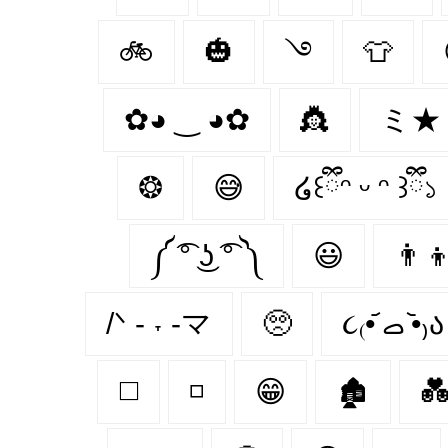
🚲
🎃
࿓
👕
✿◕ ‿ ◕✿
👸
ミ★
❂
😅
໒꒰ྀིᵔ ᵕ ᵔ ꒱ྀི১
༼ ͡° ͜ʖ ͡° ༽
😃
👨‍
/ᐠ - ˕ -マ
🥺
૮₍•᷄ ࡇ •᷅₎ა
◻️
◽
😁
🏚
