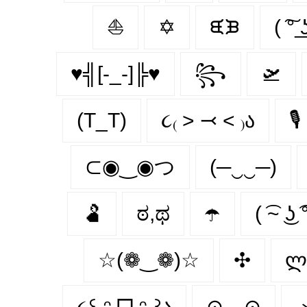
⛵
✡
ᙙᙖ
( ͠° ͟
♥╣[-_-]╠♥
꧂
🛫
(T_T)
૮₍ ˃ ⤙ ˂ ₎ა
🎙
⊂◉‿◉つ
(─‿‿─)
🫃
ಠ,ಥ
☂️
( ͡~ ͜ʖ ͡
☆(❁‿❁)☆
✣
ლ
૮꒰˶ᵔ ᗜ ᵔ˶꒱ა
⊙﹏⊙