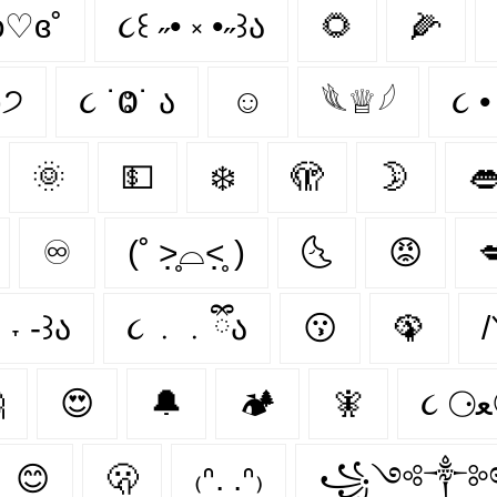
ʚ♡ɞ˚
૮꒰ ˶• ༝ •˶꒱ა
🌻
🌽
)੭
૮ ˙Ⱉ˙ ა
☺
𓆰♕𓆪
🌞
💵
❄️
🫣
🌛

♾
(˚ ˃̣̣̥⌓˂̣̣̥ )
🌜
😡

 ˕ -꒱ა
૮ ․ ․ ྀིა
😗
🦚
/

😍
🔔
🏕️
🧚‍
😊
🫢
₍ᐢ. .ᐢ₎
꧁༺༒