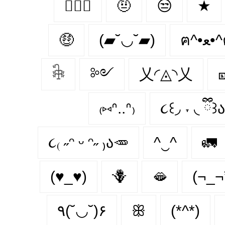
👩‍❤️‍👨
🤨
😒
★
🤑
(▰˘◡˘▰)
ฅ^•ﻌ
𓇗
༻
乂◜◬◝乂
₍⑅ᐢ..ᐢ₎
૮꒰◞ ˕ ◟ ྀི꒱ა
૮₍ ˶ᵔ ᵕ ᵔ˶ ₎ა🥕
^‿^
🚛
(♥_♥)
🪻
🫦
(¬_¬
٩(˘◡˘)۶
ꕥ
(*^*)