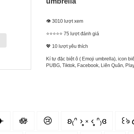
umbrella
👁 3010 lượt xem
⭐⭐⭐⭐⭐ 75 lượt đánh giá
💖
10
lượt yêu thích
Kí tự đặc biệt ô ( Emoji umbrella), icon 
PUBG, Tiktok, Facebook, Liên Quân, Play 
✈️
🪷
😢
ʚ₍ᐢ ›̥̥̥ ༝ ‹̥̥̥ ᐢ₎ɞ
꒰ঌ 