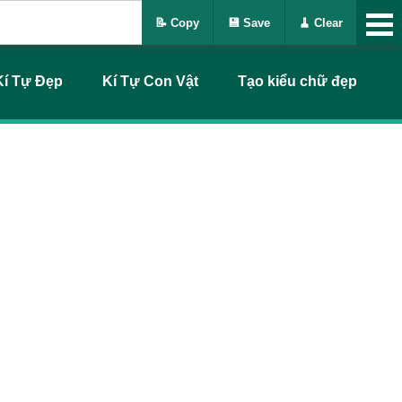
📝 Copy
💾 Save
🧹 Clear
Kí Tự Đẹp
Kí Tự Con Vật
Tạo kiểu chữ đẹp