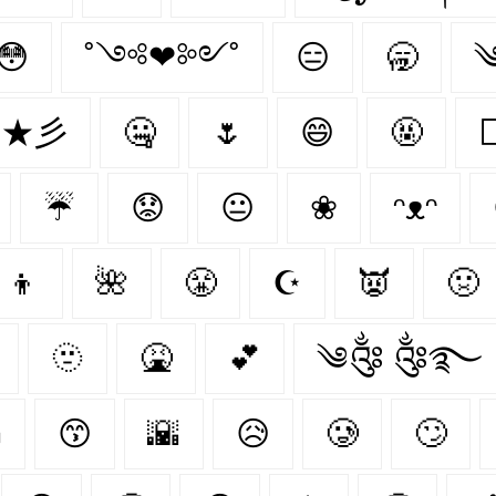
😳
˚༺❤︎༻˚
😑
🥱
 ★彡
🤐
🌷
😄
🤬
☔
😟
😐
❀
ᵔᴥᵔ
‍👦
🌺
😤
☪
👿
🤢
🫥
🤮
💕
༄༂ ༂࿐

😙
🌇
😥
🥲
🙄