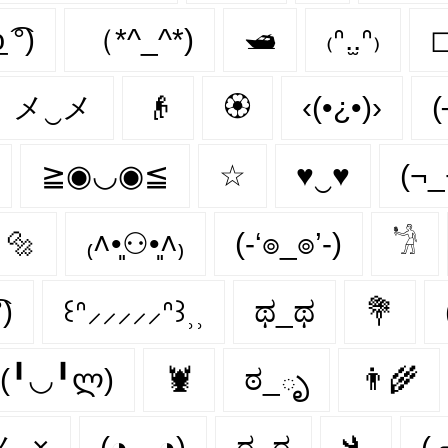
ʖ ͡°)
（*^_^*)
🛥
₍ᐢ.̫.ᐢ₎
メ‿メ
👴
🏵
‹(•¿•)›
(
≧◉◡◉≦
☆
♥‿♥
(¬_
🔩
₍˄•͈⚇•͈˄₎
(-‘๏_๏’-)
𓁋
°)
꒰ᐢ⸝⸝⸝⸝⸝ᐢ꒱⸒⸒
ಥ_ಥ
💐
(╹◡╹ლ)
🦞
ಠ_ృ
👨‍🌾
メ‿×
(◕︵◕)
ಠ_ಠ
🛬
(