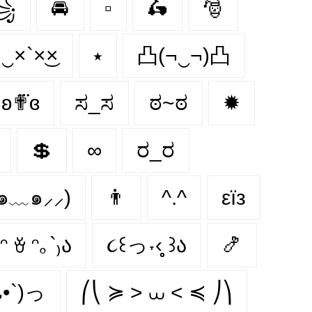
꧁
🚘
▫
🛵
🎅
×‿×`×͜×
⭑
凸(¬‿¬)凸
ʚ✟⃛ɞ
ಸ_ಸ
ಠ~ಠ
✹
💲
∞
ರ_ರ
⸝๑﹏๑⸝⸝)
👨
^.^
εїз
ᵔ ꈊ ᵔ｡`₎ა
૮꒰っ˕‹̥̥̥ ꒱ა
🍤
᎑•`)っ
⎛⎝ ≽ > ⩊ < ≼ ⎠⎞