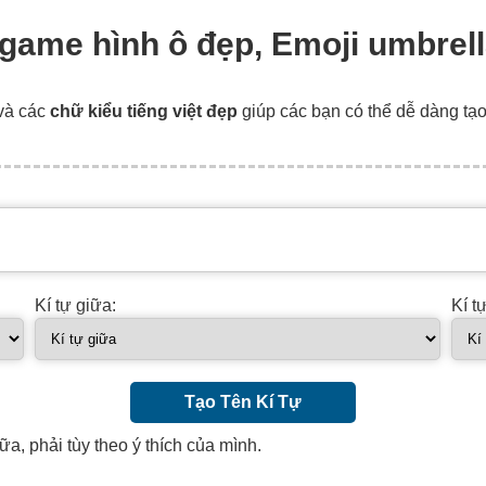
n game hình ô đẹp, Emoji umbrel
và các
chữ kiểu tiếng việt đẹp
giúp các bạn có thể dễ dàng tạ
Kí tự giữa:
Kí t
Tạo Tên Kí Tự
ữa, phải tùy theo ý thích của mình.