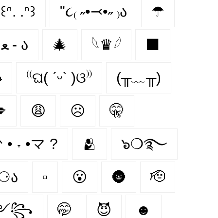
꒰ᐢ. .ᐢ꒱
"૮₍ ˶•⤙•˶ ₎ა
☂
૮ • ﻌ - ა
🎄
𓆩♛𓆪
⬛

⁽⁽ଘ( ˊᵕˋ )ଓ⁾⁾
(╥﹏╥)

😩
☹
🤫
ᐠ • ˕ •マ ?
🫂
๖❍࿐
૮ ⚆ﻌ⚆ა
▫️
😮
🌚
🫡
༻꧂
🤭
😈
☻