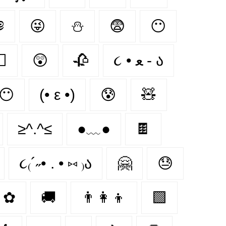
༄
😜
⛄
😨
😶‍
⬜
😲
🥀
૮ • ﻌ - ა⁩
😶
(• ε •)
😰
🧸
≥^.^≤
●﹏●
🍫
૮₍´˶• . • ⑅ ₎ა
🤗
😓
✿
🚚
👨‍👩‍👦
🟩