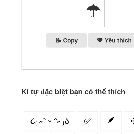
☂
📝 Copy
💖 Yêu thích
Kí tự đặc biệt bạn có thể thích
૮₍ ˶ᵔ ᵕ ᵔ˶ ₎ა
✅
🪶